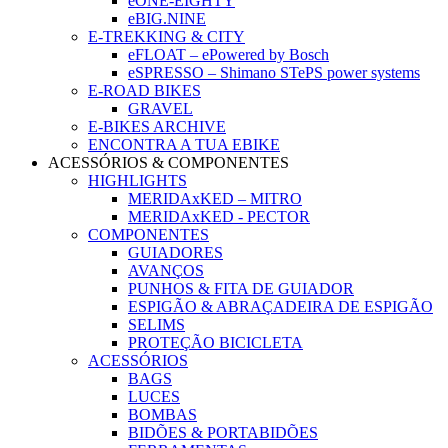
eONE-EIGHTY
eBIG.NINE
E-TREKKING & CITY
eFLOAT – ePowered by Bosch
eSPRESSO – Shimano STePS power systems
E-ROAD BIKES
GRAVEL
E-BIKES ARCHIVE
ENCONTRA A TUA EBIKE
ACESSÓRIOS & COMPONENTES
HIGHLIGHTS
MERIDAxKED – MITRO
MERIDAxKED - PECTOR
COMPONENTES
GUIADORES
AVANÇOS
PUNHOS & FITA DE GUIADOR
ESPIGÃO & ABRAÇADEIRA DE ESPIGÃO
SELIMS
PROTEÇÃO BICICLETA
ACESSÓRIOS
BAGS
LUCES
BOMBAS
BIDÕES & PORTABIDÕES