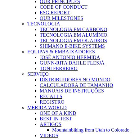
OUR PRINCIPLES
CODE OF CONDUCT
ESG REPORT
OUR MILESTONES
TECNOLOGIA
TECNOLOGIA EM CARBONO
TECNOLOGIA EM ALUMÍNIO
TECNOLOGIA EM QUADROS
SHIMANO E-BIKE SYSTEMS
EQUIPAS & EMBAIXADORES
JOSÉ ANTONIO HERMIDA
GUNN-RITA DAHLE FLESJÅ
TONI FERREIRO
SERVIÇO
DISTRIBUIDORES NO MUNDO
CALCULADORA DE TAMANHO
MANUAIS DE INSTRUÇÕES
RECALLS
REGISTRO
MERIDA WORLD
ONE OF A KIND
BEST IN TEST
ARTIGOS
Mountainbiking from Utah to Colorado
VIDEOS