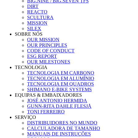
BIG.NINE / BIG.SEVEN TFS
DIRT
REACTO
SCULTURA
MISSION
SILEX
SOBRE NÓS
OUR MISSION
OUR PRINCIPLES
CODE OF CONDUCT
ESG REPORT
OUR MILESTONES
TECNOLOGIA
TECNOLOGIA EM CARBONO
TECNOLOGIA EM ALUMÍNIO
TECNOLOGIA EM QUADROS
SHIMANO E-BIKE SYSTEMS
EQUIPAS & EMBAIXADORES
JOSÉ ANTONIO HERMIDA
GUNN-RITA DAHLE FLESJÅ
TONI FERREIRO
SERVIÇO
DISTRIBUIDORES NO MUNDO
CALCULADORA DE TAMANHO
MANUAIS DE INSTRUÇÕES