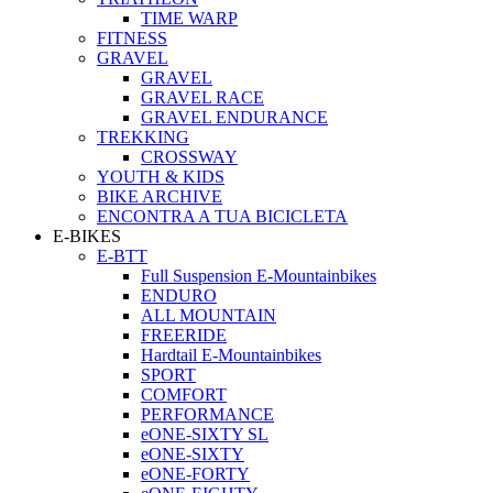
TIME WARP
FITNESS
GRAVEL
GRAVEL
GRAVEL RACE
GRAVEL ENDURANCE
TREKKING
CROSSWAY
YOUTH & KIDS
BIKE ARCHIVE
ENCONTRA A TUA BICICLETA
E-BIKES
E-BTT
Full Suspension E-Mountainbikes
ENDURO
ALL MOUNTAIN
FREERIDE
Hardtail E-Mountainbikes
SPORT
COMFORT
PERFORMANCE
eONE-SIXTY SL
eONE-SIXTY
eONE-FORTY