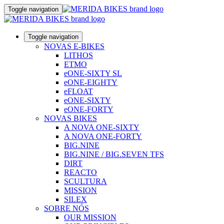
Toggle navigation
Toggle navigation
NOVAS E-BIKES
LITHOS
ETMO
eONE-SIXTY SL
eONE-EIGHTY
eFLOAT
eONE-SIXTY
eONE-FORTY
NOVAS BIKES
A NOVA ONE-SIXTY
A NOVA ONE-FORTY
BIG.NINE
BIG.NINE / BIG.SEVEN TFS
DIRT
REACTO
SCULTURA
MISSION
SILEX
SOBRE NÓS
OUR MISSION