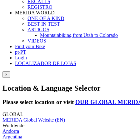
RECALLS
REGISTRO
MERIDA WORLD
ONE OF A KIND
BEST IN TEST
ARTIGOS
Mountainbiking from Utah to Colorado
VIDEOS
Find your Bike
pt-PT
Login
LOCALIZADOR DE LOJAS
×
Location & Language Selector
Please select location or visit
OUR GLOBAL MERID
GLOBAL
MERIDA Global Website (EN)
Worldwide
Andorra
Argentina