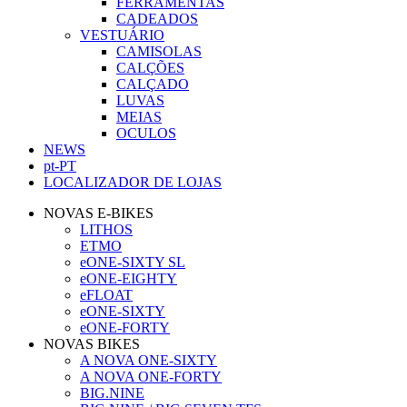
FERRAMENTAS
CADEADOS
VESTUÁRIO
CAMISOLAS
CALÇÕES
CALÇADO
LUVAS
MEIAS
OCULOS
NEWS
pt-PT
LOCALIZADOR DE LOJAS
NOVAS E-BIKES
LITHOS
ETMO
eONE-SIXTY SL
eONE-EIGHTY
eFLOAT
eONE-SIXTY
eONE-FORTY
NOVAS BIKES
A NOVA ONE-SIXTY
A NOVA ONE-FORTY
BIG.NINE