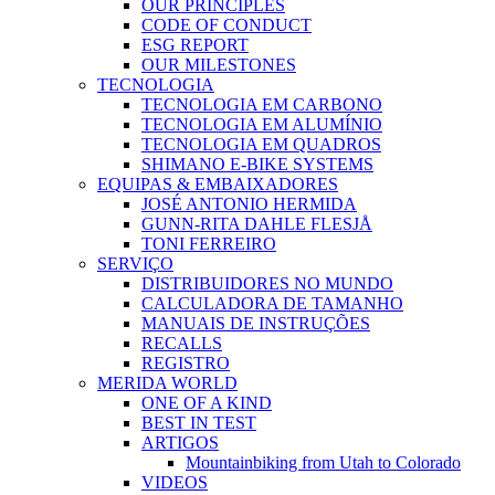
OUR PRINCIPLES
CODE OF CONDUCT
ESG REPORT
OUR MILESTONES
TECNOLOGIA
TECNOLOGIA EM CARBONO
TECNOLOGIA EM ALUMÍNIO
TECNOLOGIA EM QUADROS
SHIMANO E-BIKE SYSTEMS
EQUIPAS & EMBAIXADORES
JOSÉ ANTONIO HERMIDA
GUNN-RITA DAHLE FLESJÅ
TONI FERREIRO
SERVIÇO
DISTRIBUIDORES NO MUNDO
CALCULADORA DE TAMANHO
MANUAIS DE INSTRUÇÕES
RECALLS
REGISTRO
MERIDA WORLD
ONE OF A KIND
BEST IN TEST
ARTIGOS
Mountainbiking from Utah to Colorado
VIDEOS