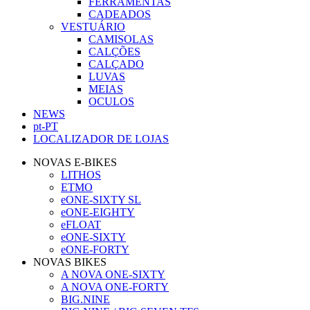
FERRAMENTAS
CADEADOS
VESTUÁRIO
CAMISOLAS
CALÇÕES
CALÇADO
LUVAS
MEIAS
OCULOS
NEWS
pt-PT
LOCALIZADOR DE LOJAS
NOVAS E-BIKES
LITHOS
ETMO
eONE-SIXTY SL
eONE-EIGHTY
eFLOAT
eONE-SIXTY
eONE-FORTY
NOVAS BIKES
A NOVA ONE-SIXTY
A NOVA ONE-FORTY
BIG.NINE