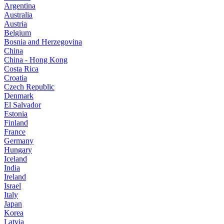
Argentina
Australia
Austria
Belgium
Bosnia and Herzegovina
China
China - Hong Kong
Costa Rica
Croatia
Czech Republic
Denmark
El Salvador
Estonia
Finland
France
Germany
Hungary
Iceland
India
Ireland
Israel
Italy
Japan
Korea
Latvia