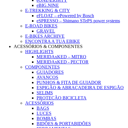
eONE-EIGHTY
eBIG.NINE
E-TREKKING & CITY
eFLOAT – ePowered by Bosch
eSPRESSO – Shimano STePS power systems
E-ROAD BIKES
GRAVEL
E-BIKES ARCHIVE
ENCONTRA A TUA EBIKE
ACESSÓRIOS & COMPONENTES
HIGHLIGHTS
MERIDAxKED – MITRO
MERIDAxKED - PECTOR
COMPONENTES
GUIADORES
AVANÇOS
PUNHOS & FITA DE GUIADOR
ESPIGÃO & ABRAÇADEIRA DE ESPIGÃO
SELIMS
PROTEÇÃO BICICLETA
ACESSÓRIOS
BAGS
LUCES
BOMBAS
BIDÕES & PORTABIDÕES