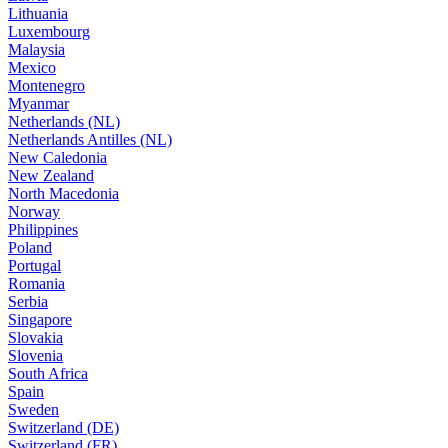
Lithuania
Luxembourg
Malaysia
Mexico
Montenegro
Myanmar
Netherlands (NL)
Netherlands Antilles (NL)
New Caledonia
New Zealand
North Macedonia
Norway
Philippines
Poland
Portugal
Romania
Serbia
Singapore
Slovakia
Slovenia
South Africa
Spain
Sweden
Switzerland (DE)
Switzerland (FR)