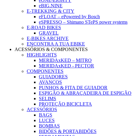
eONE-EIGHTY
eBIG.NINE
E-TREKKING & CITY
eFLOAT – ePowered by Bosch
eSPRESSO – Shimano STePS power systems
E-ROAD BIKES
GRAVEL
E-BIKES ARCHIVE
ENCONTRA A TUA EBIKE
ACESSÓRIOS & COMPONENTES
HIGHLIGHTS
MERIDAxKED – MITRO
MERIDAxKED - PECTOR
COMPONENTES
GUIADORES
AVANÇOS
PUNHOS & FITA DE GUIADOR
ESPIGÃO & ABRAÇADEIRA DE ESPIGÃO
SELIMS
PROTEÇÃO BICICLETA
ACESSÓRIOS
BAGS
LUCES
BOMBAS
BIDÕES & PORTABIDÕES