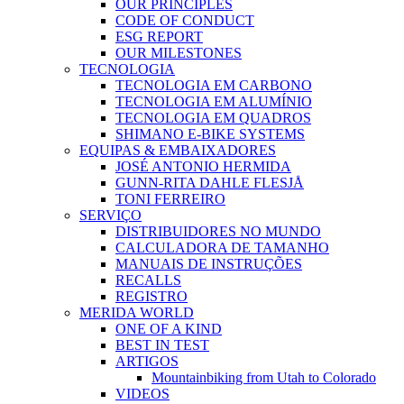
OUR PRINCIPLES
CODE OF CONDUCT
ESG REPORT
OUR MILESTONES
TECNOLOGIA
TECNOLOGIA EM CARBONO
TECNOLOGIA EM ALUMÍNIO
TECNOLOGIA EM QUADROS
SHIMANO E-BIKE SYSTEMS
EQUIPAS & EMBAIXADORES
JOSÉ ANTONIO HERMIDA
GUNN-RITA DAHLE FLESJÅ
TONI FERREIRO
SERVIÇO
DISTRIBUIDORES NO MUNDO
CALCULADORA DE TAMANHO
MANUAIS DE INSTRUÇÕES
RECALLS
REGISTRO
MERIDA WORLD
ONE OF A KIND
BEST IN TEST
ARTIGOS
Mountainbiking from Utah to Colorado
VIDEOS