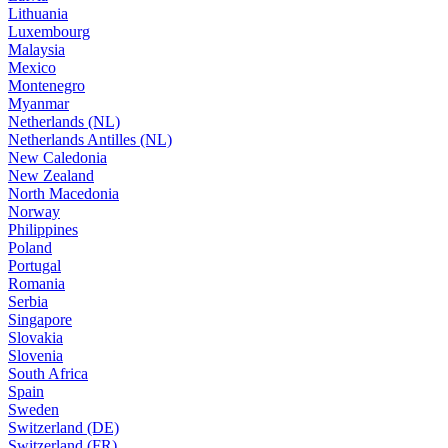
Lithuania
Luxembourg
Malaysia
Mexico
Montenegro
Myanmar
Netherlands (NL)
Netherlands Antilles (NL)
New Caledonia
New Zealand
North Macedonia
Norway
Philippines
Poland
Portugal
Romania
Serbia
Singapore
Slovakia
Slovenia
South Africa
Spain
Sweden
Switzerland (DE)
Switzerland (FR)