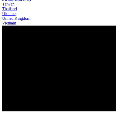
Taiwan
Thailand
Ukraine
United Kingdom
Vietnam
A NOVA LITHOS
FLOW IMPARÁVEL