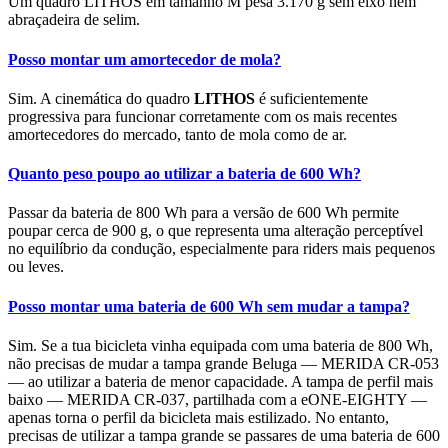
Um quadro LITHOS em tamanho M pesa 3.170 g sem eixo nem
abraçadeira de selim.
Posso montar um amortecedor de mola?
Sim. A cinemática do quadro
LITHOS
é suficientemente
progressiva para funcionar corretamente com os mais recentes
amortecedores do mercado, tanto de mola como de ar.
Quanto peso poupo ao utilizar a bateria de 600 Wh?
Passar da bateria de 800 Wh para a versão de 600 Wh permite
poupar cerca de 900 g, o que representa uma alteração perceptível
no equilíbrio da condução, especialmente para riders mais pequenos
ou leves.
Posso montar uma bateria de 600 Wh sem mudar a tampa?
Sim. Se a tua bicicleta vinha equipada com uma bateria de 800 Wh,
não precisas de mudar a tampa grande Beluga — MERIDA CR-053
— ao utilizar a bateria de menor capacidade. A tampa de perfil mais
baixo — MERIDA CR-037, partilhada com a eONE-EIGHTY —
apenas torna o perfil da bicicleta mais estilizado. No entanto,
precisas de utilizar a tampa grande se passares de uma bateria de 600