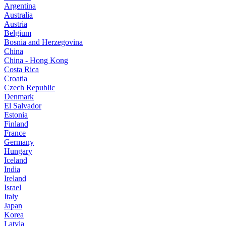
Argentina
Australia
Austria
Belgium
Bosnia and Herzegovina
China
China - Hong Kong
Costa Rica
Croatia
Czech Republic
Denmark
El Salvador
Estonia
Finland
France
Germany
Hungary
Iceland
India
Ireland
Israel
Italy
Japan
Korea
Latvia