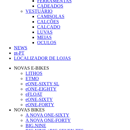
FERRAMENTAS
CADEADOS
VESTUÁRIO
CAMISOLAS
CALÇÕES
CALÇADO
LUVAS
MEIAS
OCULOS
NEWS
pt-PT
LOCALIZADOR DE LOJAS
NOVAS E-BIKES
LITHOS
ETMO
eONE-SIXTY SL
eONE-EIGHTY
eFLOAT
eONE-SIXTY
eONE-FORTY
NOVAS BIKES
A NOVA ONE-SIXTY
A NOVA ONE-FORTY
BIG.NINE