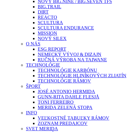
NOVÝ BIG.NINE / BIG.SEVEN TFS
BIG.TRAIL
DIRT
REACTO
SCULTURA
SCULTURA ENDURANCE
MISSION
NOVÝ SILEX
O NÁS
ESG REPORT
NEMECKÝ VÝVOJ & DIZAJN
RUČNÁ VÝROBA NA TAIWANE
TECHNOLÓGIE
TECHNOLÓGIE KARBÓNU
TECHNOLÓGIE HLINÍKOVÝCH ZLIATÍN
TECHNOLÓGIE RÁMOV
ŠPORT
JOSÉ ANTONIO HERMIDA
GUNN-RITA DAHLE FLESJÅ
TONI FERREIRO
MERIDA ZELENÁ STOPA
INFO
VEĽKOSTNÉ TABUĽKY RÁMOV
ZOZNAM PREDAJCOV
SVET MERIDA