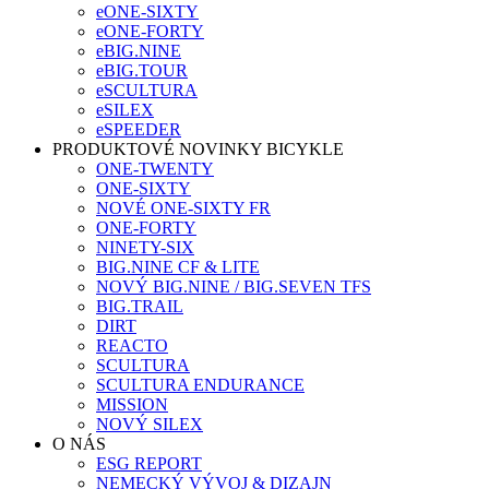
eONE-SIXTY
eONE-FORTY
eBIG.NINE
eBIG.TOUR
eSCULTURA
eSILEX
eSPEEDER
PRODUKTOVÉ NOVINKY BICYKLE
ONE-TWENTY
ONE-SIXTY
NOVÉ ONE-SIXTY FR
ONE-FORTY
NINETY-SIX
BIG.NINE CF & LITE
NOVÝ BIG.NINE / BIG.SEVEN TFS
BIG.TRAIL
DIRT
REACTO
SCULTURA
SCULTURA ENDURANCE
MISSION
NOVÝ SILEX
O NÁS
ESG REPORT
NEMECKÝ VÝVOJ & DIZAJN