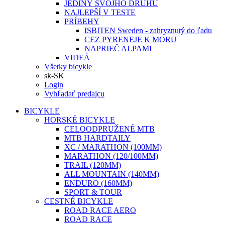
JEDINÝ SVOJHO DRUHU
NAJLEPŠÍ V TESTE
PRÍBEHY
ISBITEN Sweden - zahryznutý do ľadu
CEZ PYRENEJE K MORU
NAPRIEČ ALPAMI
VIDEÁ
Všetky bicykle
sk-SK
Login
Vyhľadať predajcu
BICYKLE
HORSKÉ BICYKLE
CELOODPRUŽENÉ MTB
MTB HARDTAILY
XC / MARATHON (100MM)
MARATHON (120/100MM)
TRAIL (120MM)
ALL MOUNTAIN (140MM)
ENDURO (160MM)
SPORT & TOUR
CESTNÉ BICYKLE
ROAD RACE AERO
ROAD RACE