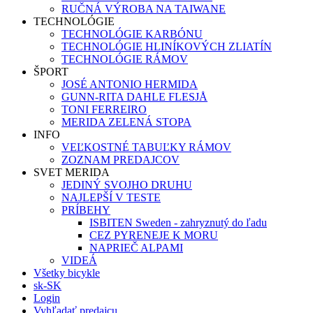
RUČNÁ VÝROBA NA TAIWANE
TECHNOLÓGIE
TECHNOLÓGIE KARBÓNU
TECHNOLÓGIE HLINÍKOVÝCH ZLIATÍN
TECHNOLÓGIE RÁMOV
ŠPORT
JOSÉ ANTONIO HERMIDA
GUNN-RITA DAHLE FLESJÅ
TONI FERREIRO
MERIDA ZELENÁ STOPA
INFO
VEĽKOSTNÉ TABUĽKY RÁMOV
ZOZNAM PREDAJCOV
SVET MERIDA
JEDINÝ SVOJHO DRUHU
NAJLEPŠÍ V TESTE
PRÍBEHY
ISBITEN Sweden - zahryznutý do ľadu
CEZ PYRENEJE K MORU
NAPRIEČ ALPAMI
VIDEÁ
Všetky bicykle
sk-SK
Login
Vyhľadať predajcu