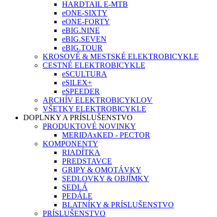
HARDTAIL E-MTB
eONE-SIXTY
eONE-FORTY
eBIG.NINE
eBIG.SEVEN
eBIG.TOUR
KROSOVÉ & MESTSKÉ ELEKTROBICYKLE
CESTNÉ ELEKTROBICYKLE
eSCULTURA
eSILEX+
eSPEEDER
ARCHÍV ELEKTROBICYKLOV
VŠETKY ELEKTROBICYKLE
DOPLNKY A PRÍSLUŠENSTVO
PRODUKTOVÉ NOVINKY
MERIDAxKED - PECTOR
KOMPONENTY
RIADÍTKA
PREDSTAVCE
GRIPY & OMOTÁVKY
SEDLOVKY & OBJÍMKY
SEDLÁ
PEDÁLE
BLATNÍKY & PRÍSLUŠENSTVO
PRÍSLUŠENSTVO