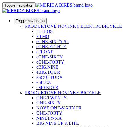
Toggle navigation
Toggle navigation
PRODUKTOVÉ NOVINKY ELEKTROBICYKLE
LITHOS
ETMO
eONE-SIXTY SL
eONE-EIGHTY
eFLOAT
eONE-SIXTY
eONE-FORTY
eBIG.NINE
eBIG.TOUR
eSCULTURA
eSILEX
eSPEEDER
PRODUKTOVÉ NOVINKY BICYKLE
ONE-TWENTY
ONE-SIXTY
NOVÉ ONE-SIXTY FR
ONE-FORTY
NINETY-SIX
BIG.NINE CF & LITE