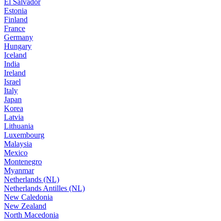
El Salvador
Estonia
Finland
France
Germany
Hungary
Iceland
India
Ireland
Israel
Italy
Japan
Korea
Latvia
Lithuania
Luxembourg
Malaysia
Mexico
Montenegro
Myanmar
Netherlands (NL)
Netherlands Antilles (NL)
New Caledonia
New Zealand
North Macedonia