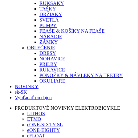
RUKSAKY
TAŠKY
DRŽIAKY
SVETLÁ
PUMPY
FĽAŠE & KOŠÍKY NA FĽAŠE
NÁRADIE
ZÁMKY
OBLEČENIE
DRESY
NOHAVICE
PRILBY
RUKAVICE
PONOŽKY & NÁVLEKY NA TRETRY
OKULIARE
NOVINKY
sk-SK
Vyhľadať predajcu
PRODUKTOVÉ NOVINKY ELEKTROBICYKLE
LITHOS
ETMO
eONE-SIXTY SL
eONE-EIGHTY
eFLOAT