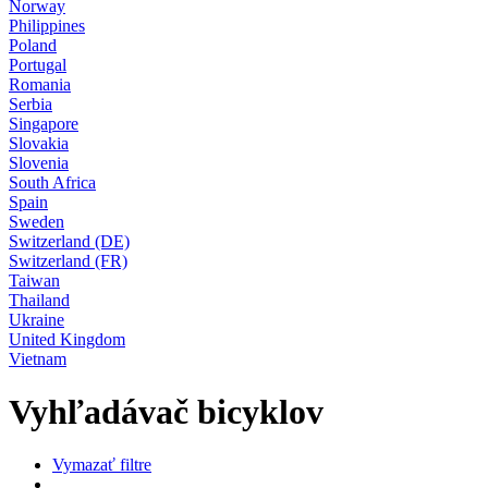
Norway
Philippines
Poland
Portugal
Romania
Serbia
Singapore
Slovakia
Slovenia
South Africa
Spain
Sweden
Switzerland (DE)
Switzerland (FR)
Taiwan
Thailand
Ukraine
United Kingdom
Vietnam
Vyhľadávač bicyklov
Vymazať filtre