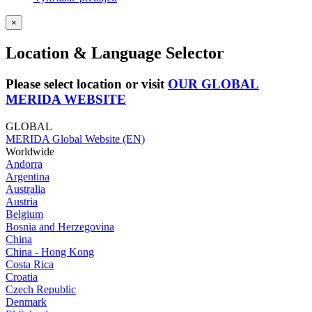
×
Location & Language Selector
Please select location or visit
OUR GLOBAL
MERIDA WEBSITE
GLOBAL
MERIDA Global Website (EN)
Worldwide
Andorra
Argentina
Australia
Austria
Belgium
Bosnia and Herzegovina
China
China - Hong Kong
Costa Rica
Croatia
Czech Republic
Denmark