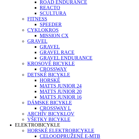
ROAD ENDURANCE
REACTO
SCULTURA
FITNESS
SPEEDER
CYKLOKROS
MISSION CX
GRAVEL
GRAVEL
GRAVEL RACE
GRAVEL ENDURANCE
KROSOVÉ BICYKLE
CROSSWAY
DETSKÉ BICYKLE
HORSKÉ
MATTS JUNIOR 24
MATTS JUNIOR 20
MATTS JUNIOR 16
DÁMSKE BICYKLE
CROSSWAY L
ARCHÍV BICYKLOV
VŠETKY BICYKLE
ELEKTROBICYKLE
HORSKÉ ELEKTROBICYKLE
CELOODPRUŽENÉ E-MTB