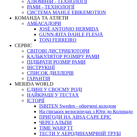
АЛЮМІНІЙ - ТЕХНОЛОГІЇ
РАМИ - ТЕХНОЛОГІЇ
СИСТЕМА MAHLE EBIKEMOTION
КОМАНДА ТА АТЛЕТИ
АМБАСАДОРИ
JOSÉ ANTONIO HERMIDA
GUNN-RITA DAHLE FLESJÅ
TONI FERREIRO
СЕРВІС
СВІТОВІ ДИСТРИБ'ЮТОРИ
КАЛЬКУЛЯТОР РОЗМIРУ РАМИ
ПІДІБРАТИ РОЗМІР РАМИ
IНСТРУКЦIЇ
СПИСОК ДИЛЛЕРІВ
ГАРАНТIЯ
MERIDA WORLD
ЄДИНI У СВОЄМУ РОДI
НАЙКРАЩІ У ТЕСТАХ
ІСТОРІЇ
ISBITEN Sweden - обпечені холодом
На гірських велосипедах з Юти до Колорадо
ПРИГОДИ НА ABSA CAPE EPIC
ЧЕРЕЗ АЛЬПИ
TIME WARP TT
ТЕСТИ У АЕРОДИНАМІЧНІЙ ТРУБІ