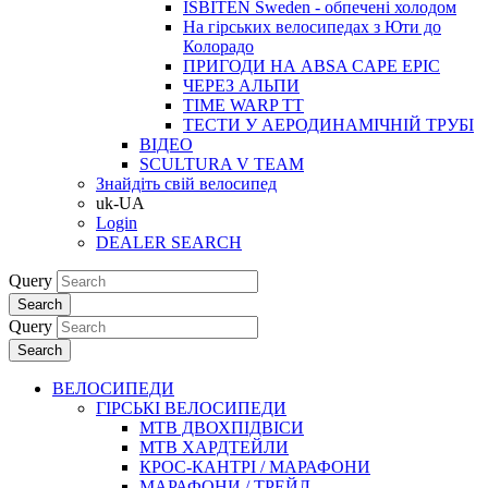
ISBITEN Sweden - обпечені холодом
На гірських велосипедах з Юти до
Колорадо
ПРИГОДИ НА ABSA CAPE EPIC
ЧЕРЕЗ АЛЬПИ
TIME WARP TT
ТЕСТИ У АЕРОДИНАМІЧНІЙ ТРУБІ
ВІДЕО
SCULTURA V TEAM
Знайдіть свій велосипед
uk-UA
Login
DEALER SEARCH
Query
Search
Query
Search
ВЕЛОСИПЕДИ
ГІРСЬКІ ВЕЛОСИПЕДИ
MTB ДВОХПIДВIСИ
MTB ХАРДТЕЙЛИ
КРОС-КАНТРI / МАРАФОНИ
МАРАФОНИ / ТРЕЙЛ