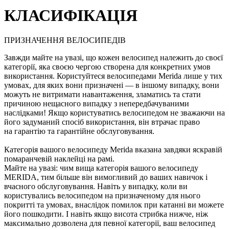
КЛАСИФIКАЦІЯ
ПРИЗНАЧЕННЯ ВЕЛОСИПЕДIВ
Завжди майте на увазі, що кожен велосипед належить до своєї
категорії, яка своєю чергою створена для конкретних умов
використання. Користуйтеся велосипедами Merida лише у тих
умовах, для яких вони призначені — в іншому випадку, вони
можуть не витримати навантаження, зламатись та стати
причиною нещасного випадку з непередбачуваними
наслідками! Якщо користуватись велосипедом не зважаючи на
його задуманий спосіб використання, він втрачає право
на гарантію та гарантійне обслуговування.
Категорія вашого велосипеду Merida вказана завдяки яскравій
помаранчевій наклейці на рамі.
Майте на увазі: чим вища категорія вашого велосипеду
MERIDA, тим більше він вимогливий до ваших навичок і
вчасного обслуговування. Навіть у випадку, коли ви
користувались велосипедом на призначеному для нього
покритті та умовах, внаслідок помилок при катанні ви можете
його пошкодити. І навіть якщо висота стрибка нижче, ніж
максимально дозволена для певної категорії, ваш велосипед