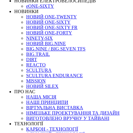
НОВИНКИ ЕЛЕКТРОВЕЛОСИПЕДІВ
eONE-SIXTY
НОВИНКИ
НОВИЙ ONE-TWENTY
НОВИЙ ONE-SIXTY
НОВИЙ ONE-SIXTY FR
НОВИЙ ONE-FORTY
NINETY-SIX
НОВИЙ BIG.NINE
BIG.NINE / BIG.SEVEN TFS
BIG.TRAIL
DIRT
REACTO
SCULTURA
SCULTURA ENDURANCE
MISSION
НОВИЙ SILEX
ПРО НАС
НАША МICIЯ
НАШI ПРИНЦИПИ
ВIРТУАЛЬНА ВИСТАВКА
НІМЕЦЬКЕ ПРОЕКТУВАННЯ ТА ДИЗАЙН
ВИГОТОВЛЕНО ВРУЧНУ У ТАЙВАНІ
ТЕХНОЛОГІЇ
КАРБОН - ТЕХНОЛОГІЇ