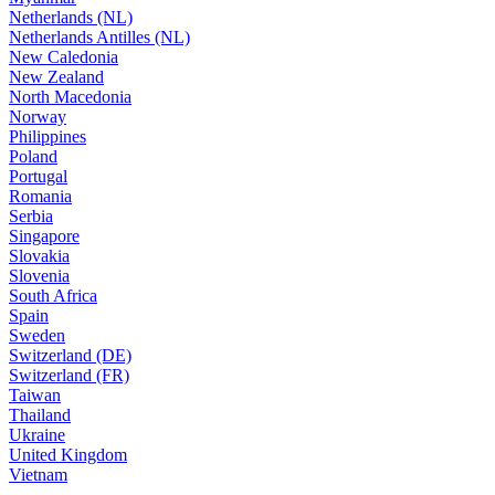
Netherlands (NL)
Netherlands Antilles (NL)
New Caledonia
New Zealand
North Macedonia
Norway
Philippines
Poland
Portugal
Romania
Serbia
Singapore
Slovakia
Slovenia
South Africa
Spain
Sweden
Switzerland (DE)
Switzerland (FR)
Taiwan
Thailand
Ukraine
United Kingdom
Vietnam