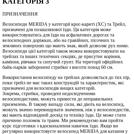
КАТЕГОРІЯ 3
ПРИЗНАЧЕННЯ
Велосипеди MERIDA у категорії крос-карнті (XC) та Трейл,
призначені для позашляхової їзди. Ця категорія може
використовуватись для їзди на асфальтових дорогах та
велосипедних доріжках, або на гравійних, пісочних та
земляних поверхнях що мають знак, який дозволяє рух ними.
Велосипеди цієї категорії також можна використовувати на
трейлах та інших технічних секціях, де присутнє коріння,
каміння, рівчаки та сипучий грунт. На території офіційних
байк-парків заборонені стрибки з висоти понад 60 см.
Використання велосипеду на трейлах дозволяється до тих пір,
поки трейл не має таких конструкцій та характеристик, які
призначені для велосипедів вищих категорій.
Зокрема, стрибки, проведені недосвідченими
велосипедистами, можуть привести до неправильних
приземлень. В такому випаду сили, які діють на велосипед,
можуть значно перевищувати значення, ніж у велосипедистів,
які мають відповідний досвід та техніку їзди. Це може стати
причиню поломок та травм. Ми рекомендуємо вам пройти
курс підготовки з вдосконалення навичок їзди. Якщо ви
регулярно використовуєте велосипед MERIDA для катання у