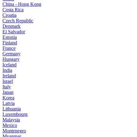
China - Hong Kong
Costa Rica
Croatia
Czech Republic
Denmark
El Salvador
Estonia
Finland
France
Germany
Hungary
Iceland
India
Ireland
Israel
Italy
Japan
Korea
Latvia
Lithuania
Luxembourg
Malaysia
Mexico
Montenegro
Myanmar