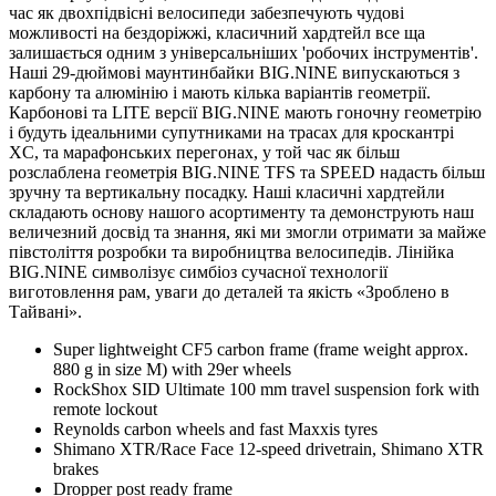
час як двохпідвісні велосипеди забезпечують чудові
можливості на бездоріжжі, класичний хардтейл все ща
залишається одним з універсальніших 'робочих інструментів'.
Наші 29-дюймові маунтинбайки BIG.NINE випускаються з
карбону та алюмінію і мають кілька варіантів геометрії.
Карбонові та LITE версії BIG.NINE мають гоночну геометрію
і будуть ідеальними супутниками на трасах для кроскантрі
XC, та марафонських перегонах, у той час як більш
розслаблена геометрія BIG.NINE TFS та SPEED надасть більш
зручну та вертикальну посадку. Наші класичні хардтейли
складають основу нашого асортименту та демонструють наш
величезний досвід та знання, які ми змогли отримати за майже
півстоліття розробки та виробництва велосипедів. Лінійка
BIG.NINE символізує симбіоз сучасної технології
виготовлення рам, уваги до деталей та якість «Зроблено в
Тайвані».
Super lightweight CF5 carbon frame (frame weight approx.
880 g in size M) with 29er wheels
RockShox SID Ultimate 100 mm travel suspension fork with
remote lockout
Reynolds carbon wheels and fast Maxxis tyres
Shimano XTR/Race Face 12-speed drivetrain, Shimano XTR
brakes
Dropper post ready frame