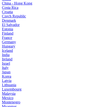
China - Hong Kong
Costa Rica
Croatia
Czech Republic
Denmark
El Salvador
Estonia
Finland
France
Germany
Hungary
Iceland
India
Ireland
Israel
Italy
Japan
Korea
Latvia
Lithuania
Luxembourg
Malaysia
Mexico
Montenegro
Myanmar