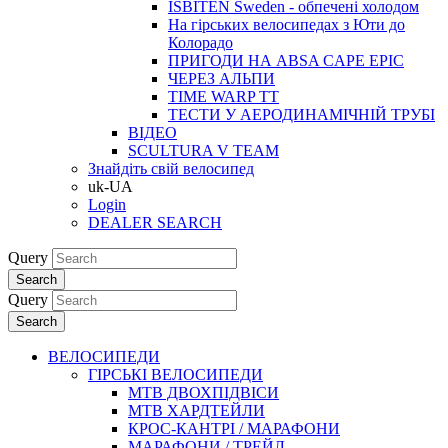
ISBITEN Sweden - обпечені холодом
На гірських велосипедах з Юти до
Колорадо
ПРИГОДИ НА ABSA CAPE EPIC
ЧЕРЕЗ АЛЬПИ
TIME WARP TT
ТЕСТИ У АЕРОДИНАМІЧНІЙ ТРУБІ
ВІДЕО
SCULTURA V TEAM
Знайдіть свій велосипед
uk-UA
Login
DEALER SEARCH
Query
Search
Query
Search
ВЕЛОСИПЕДИ
ГІРСЬКІ ВЕЛОСИПЕДИ
MTB ДВОХПIДВIСИ
MTB ХАРДТЕЙЛИ
КРОС-КАНТРI / МАРАФОНИ
МАРАФОНИ / ТРЕЙЛ