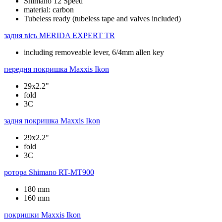
Shimano 12 Speed
material: carbon
Tubeless ready (tubeless tape and valves included)
задня вісь
MERIDA EXPERT TR
including removeable lever, 6/4mm allen key
передня покришка
Maxxis Ikon
29x2.2"
fold
3C
задня покришка
Maxxis Ikon
29x2.2"
fold
3C
ротора
Shimano RT-MT900
180 mm
160 mm
покришки
Maxxis Ikon