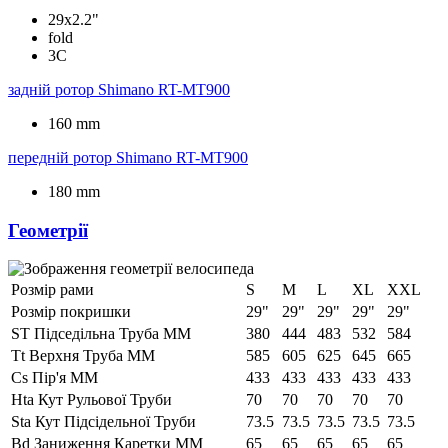
29x2.2"
fold
3C
задній ротор
Shimano RT-MT900
160 mm
передній ротор
Shimano RT-MT900
180 mm
Геометрії
Розмір рами
S
M
L
XL
XXL
Розмір покришки
29"
29"
29"
29"
29"
ST Підседільна Труба ММ
380
444
483
532
584
Tt Верхня Труба ММ
585
605
625
645
665
Cs Пір'я ММ
433
433
433
433
433
Hta Кут Рульової Труби
70
70
70
70
70
Sta Кут Підсідельної Труби
73.5
73.5
73.5
73.5
73.5
Bd Заниження Каретки ММ
65
65
65
65
65