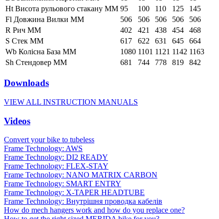
Ht Висота рульового стакану ММ
95
100
110
125
145
Fl Довжина Вилки ММ
506
506
506
506
506
R Рич ММ
402
421
438
454
468
S Стек ММ
617
622
631
645
664
Wb Колісна База ММ
1080
1101
1121
1142
1163
Sh Стендовер ММ
681
744
778
819
842
Downloads
VIEW ALL INSTRUCTION MANUALS
Videos
Convert your bike to tubeless
Frame Technology: AWS
Frame Technology: DI2 READY
Frame Technology: FLEX-STAY
Frame Technology: NANO MATRIX CARBON
Frame Technology: SMART ENTRY
Frame Technology: X-TAPER HEADTUBE
Frame Technology: Внутрішня проводка кабелів
How do mech hangers work and how do you replace one?
How to get the right sized MERIDA bike for you?