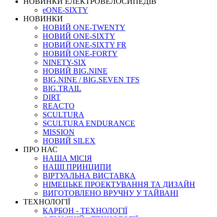
НОВИНКИ ЕЛЕКТРОВЕЛОСИПЕДІВ
eONE-SIXTY
НОВИНКИ
НОВИЙ ONE-TWENTY
НОВИЙ ONE-SIXTY
НОВИЙ ONE-SIXTY FR
НОВИЙ ONE-FORTY
NINETY-SIX
НОВИЙ BIG.NINE
BIG.NINE / BIG.SEVEN TFS
BIG.TRAIL
DIRT
REACTO
SCULTURA
SCULTURA ENDURANCE
MISSION
НОВИЙ SILEX
ПРО НАС
НАША МICIЯ
НАШI ПРИНЦИПИ
ВIРТУАЛЬНА ВИСТАВКА
НІМЕЦЬКЕ ПРОЕКТУВАННЯ ТА ДИЗАЙН
ВИГОТОВЛЕНО ВРУЧНУ У ТАЙВАНІ
ТЕХНОЛОГІЇ
КАРБОН - ТЕХНОЛОГІЇ