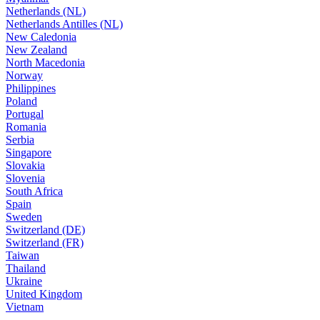
Netherlands (NL)
Netherlands Antilles (NL)
New Caledonia
New Zealand
North Macedonia
Norway
Philippines
Poland
Portugal
Romania
Serbia
Singapore
Slovakia
Slovenia
South Africa
Spain
Sweden
Switzerland (DE)
Switzerland (FR)
Taiwan
Thailand
Ukraine
United Kingdom
Vietnam