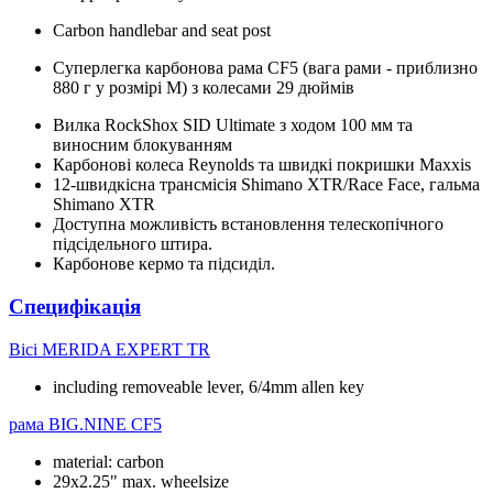
Carbon handlebar and seat post
Суперлегка карбонова рама CF5 (вага рами - приблизно
880 г у розмірі М) з колесами 29 дюймів
Вилка RockShox SID Ultimate з ходом 100 мм та
виносним блокуванням
Карбонові колеса Reynolds та швидкі покришки Maxxis
12-швидкісна трансмісія Shimano XTR/Race Face, гальма
Shimano XTR
Доступна можливість встановлення телескопічного
підсідельного штира.
Карбонове кермо та підсиділ.
Специфікація
Вісі
MERIDA EXPERT TR
including removeable lever, 6/4mm allen key
рама
BIG.NINE CF5
material: carbon
29x2.25" max. wheelsize