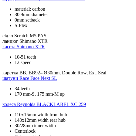
material: carbon
30.9mm diameter
0mm setback
S-Flex
сідло
Scratch M5 PAS
ланцюг
Shimano XTR
касета
Shimano XTR
10-51 teeth
12 speed
каретка
BB, BB92– Ø30mm, Double Row, Ext. Seal
шатуни
Race Face Next SL
34 teeth
170 mm-S, 175 mm-M up
колеса
Reynolds BLACKLABEL XC 259
110x15mm width front hub
148x12mm width rear hub
30/28mm inner width
Centerlock