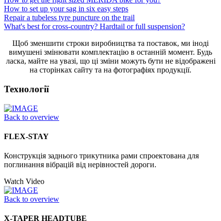
How to set up your sag in six easy steps
Repair a tubeless tyre puncture on the trail
What's best for cross-country? Hardtail or full suspension?
Щоб зменшити строки виробництва та поставок, ми іноді
вимушені змінювати комплектацію в останній момент. Будь
ласка, майте на увазі, що ці зміни можуть бути не відображені
на сторінках сайту та на фотографіях продукції.
Технології
Back to overview
FLEX-STAY
Конструкція заднього трикутника рами спроектована для
поглинання вібрацій від нерівностей дороги.
Watch Video
Back to overview
X-TAPER HEADTUBE