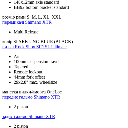
148x12mm axle standard
BB92 bottom bracket standard
розмір рами
S, M, L, XL, XXL
перемикачі
Shimano XTR
Multi Release
колір
SPARKLING BLUE (BLACK)
вилка
Rock Shox SID SL Ultimate
Air
100mm suspension travel
Tapered
Remote lockout
44mm fork offset
29x2.8" max. wheelsize
манетка вилки/аморта
OneLoc
переднє гальмо
Shimano XTR
2 piston
заднє гальмо
Shimano XTR
2 piston