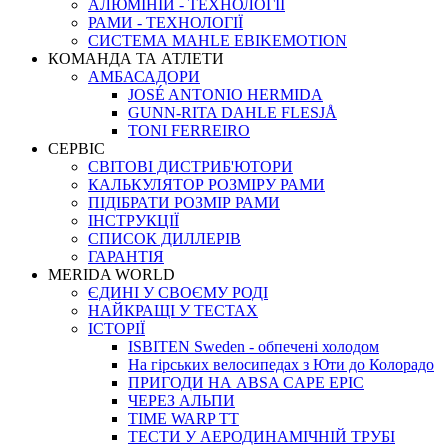
АЛЮМІНІЙ - ТЕХНОЛОГІЇ
РАМИ - ТЕХНОЛОГІЇ
СИСТЕМА MAHLE EBIKEMOTION
КОМАНДА ТА АТЛЕТИ
АМБАСАДОРИ
JOSÉ ANTONIO HERMIDA
GUNN-RITA DAHLE FLESJÅ
TONI FERREIRO
СЕРВІС
СВІТОВІ ДИСТРИБ'ЮТОРИ
КАЛЬКУЛЯТОР РОЗМIРУ РАМИ
ПІДІБРАТИ РОЗМІР РАМИ
IНСТРУКЦIЇ
СПИСОК ДИЛЛЕРІВ
ГАРАНТIЯ
MERIDA WORLD
ЄДИНI У СВОЄМУ РОДI
НАЙКРАЩІ У ТЕСТАХ
ІСТОРІЇ
ISBITEN Sweden - обпечені холодом
На гірських велосипедах з Юти до Колорадо
ПРИГОДИ НА ABSA CAPE EPIC
ЧЕРЕЗ АЛЬПИ
TIME WARP TT
ТЕСТИ У АЕРОДИНАМІЧНІЙ ТРУБІ