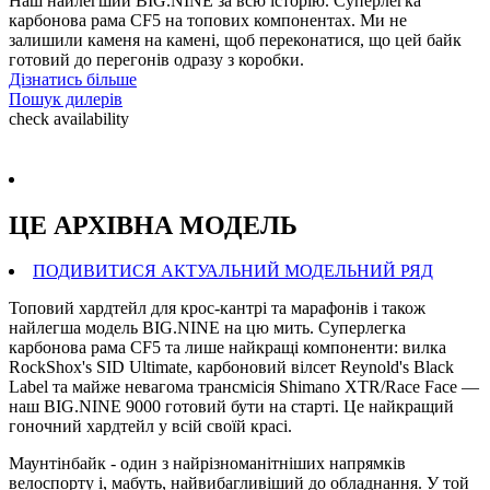
Наш найлегший BIG.NINE за всю історію. Суперлегка
карбонова рама CF5 на топових компонентах. Ми не
залишили каменя на камені, щоб переконатися, що цей байк
готовий до перегонів одразу з коробки.
Дізнатись більше
Пошук дилерів
check availability
ЦЕ АРХIВНА МОДЕЛЬ
ПОДИВИТИСЯ АКТУАЛЬНИЙ МОДЕЛЬНИЙ РЯД
Топовий хардтейл для крос-кантрі та марафонів і також
найлегша модель BIG.NINE на цю мить. Суперлегка
карбонова рама CF5 та лише найкращі компоненти: вилка
RockShox's SID Ultimate, карбоновий вілсет Reynold's Black
Label та майже невагома трансмісія Shimano XTR/Race Face —
наш BIG.NINE 9000 готовий бути на старті. Це найкращий
гоночний хардтейл у всій своїй красі.
Маунтінбайк - один з найрізноманітніших напрямків
велоспорту і, мабуть, найвибагливіший до обладнання. У той