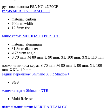
рульова колонка
FSA NO.47/50CF
кермо
MERIDA TEAM CC II
material: carbon
760mm width
12.5mm rise
виніс керма
MERIDA EXPERT CC
material: aluminium
31.8mm diameter
-17° stem angle
S-70 mm, M-80 mm, L-90 mm, XL-100 mm, XXL-110 mm
довжина виноса керма
S-70 mm, M-80 mm, L-90 mm, XL-100
mm, XXL-110 mm
задній перемикач
Shimano XTR Shadow+
SGS
манетка задня
Shimano XTR
Multi Release
підседільний штир
MERIDA TEAM CC