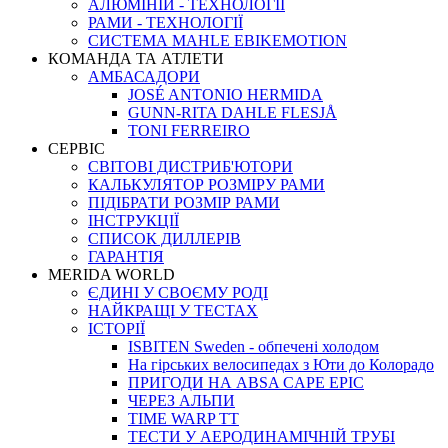
АЛЮМІНІЙ - ТЕХНОЛОГІЇ
РАМИ - ТЕХНОЛОГІЇ
СИСТЕМА MAHLE EBIKEMOTION
КОМАНДА ТА АТЛЕТИ
АМБАСАДОРИ
JOSÉ ANTONIO HERMIDA
GUNN-RITA DAHLE FLESJÅ
TONI FERREIRO
СЕРВІС
СВІТОВІ ДИСТРИБ'ЮТОРИ
КАЛЬКУЛЯТОР РОЗМIРУ РАМИ
ПІДІБРАТИ РОЗМІР РАМИ
IНСТРУКЦIЇ
СПИСОК ДИЛЛЕРІВ
ГАРАНТIЯ
MERIDA WORLD
ЄДИНI У СВОЄМУ РОДI
НАЙКРАЩІ У ТЕСТАХ
ІСТОРІЇ
ISBITEN Sweden - обпечені холодом
На гірських велосипедах з Юти до Колорадо
ПРИГОДИ НА ABSA CAPE EPIC
ЧЕРЕЗ АЛЬПИ
TIME WARP TT
ТЕСТИ У АЕРОДИНАМІЧНІЙ ТРУБІ