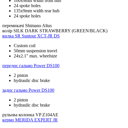
100x9mm width front hub
24 spoke holes
135x9mm width rear hub
24 spoke holes
перемикачі
Shimano Altus
колір
SILK DARK STRAWBERRY (GREEN/BLACK)
вилка
SR Suntour XCT-JR DS
Custom coil
50mm suspension travel
24x2.1" max. wheelsize
переднє гальмо
Power DS100
2 piston
hydraulic disc brake
заднє гальмо
Power DS100
2 piston
hydraulic disc brake
рульова колонка
VP Z104AE
кермо
MERIDA EXPERT JR