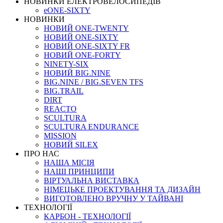
НОВИНКИ ЕЛЕКТРОВЕЛОСИПЕДІВ
eONE-SIXTY
НОВИНКИ
НОВИЙ ONE-TWENTY
НОВИЙ ONE-SIXTY
НОВИЙ ONE-SIXTY FR
НОВИЙ ONE-FORTY
NINETY-SIX
НОВИЙ BIG.NINE
BIG.NINE / BIG.SEVEN TFS
BIG.TRAIL
DIRT
REACTO
SCULTURA
SCULTURA ENDURANCE
MISSION
НОВИЙ SILEX
ПРО НАС
НАША МICIЯ
НАШI ПРИНЦИПИ
ВIРТУАЛЬНА ВИСТАВКА
НІМЕЦЬКЕ ПРОЕКТУВАННЯ ТА ДИЗАЙН
ВИГОТОВЛЕНО ВРУЧНУ У ТАЙВАНІ
ТЕХНОЛОГІЇ
КАРБОН - ТЕХНОЛОГІЇ