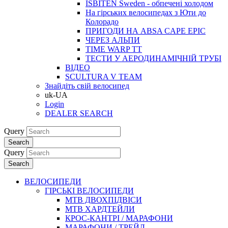
ISBITEN Sweden - обпечені холодом
На гірських велосипедах з Юти до
Колорадо
ПРИГОДИ НА ABSA CAPE EPIC
ЧЕРЕЗ АЛЬПИ
TIME WARP TT
ТЕСТИ У АЕРОДИНАМІЧНІЙ ТРУБІ
ВІДЕО
SCULTURA V TEAM
Знайдіть свій велосипед
uk-UA
Login
DEALER SEARCH
Query
Search
Query
Search
ВЕЛОСИПЕДИ
ГІРСЬКІ ВЕЛОСИПЕДИ
MTB ДВОХПIДВIСИ
MTB ХАРДТЕЙЛИ
КРОС-КАНТРI / МАРАФОНИ
МАРАФОНИ / ТРЕЙЛ