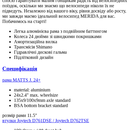
спосіб гарантувати малим гонщикам радість від велосипедних
поїздок, оскільки ми знаємо що велосипеди ніколи їх не
підведуть. Незалежно від вашого віку, рівня досвіду або росту,
ми завжди маємо ідеальний велосипед MERIDA для вас.
Побачимось на старті!
Легка алюмінієва рама з подвійним баттингом
Колеса 24 дюйми зі швидкими покришками
Амортизаційна вилка
Трансмісія Shimano
Гідравлічні дискові гальма
Підлітковий дизайн
Специфікація
рама
MATTS J. 24+
material: aluminium
24x2.4" max. wheelsize
135x9/100x9mm axle standard
BSA bottom bracket standard
розмір рами
11.5"
втулки
Joytech D761DSE / Joytech D762TSE