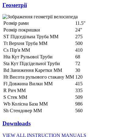
Геометрії
Розмір рами
11.5"
Розмір покришки
24"
ST Підседільна Труба ММ
275
Tt Верхня Труба ММ
500
Cs Пір'я ММ
410
Hta Кут Рульової Труби
68
Sta Кут Підсідельної Труби
72
Bd Заниження Каретки ММ
30
Ht Висота рульового стакану ММ
120
Fl Довжина Вилки ММ
415
R Рич ММ
335
S Стек ММ
509
Wb Колісна База ММ
986
Sh Стендовер ММ
560
Downloads
VIEW ALL INSTRUCTION MANUALS