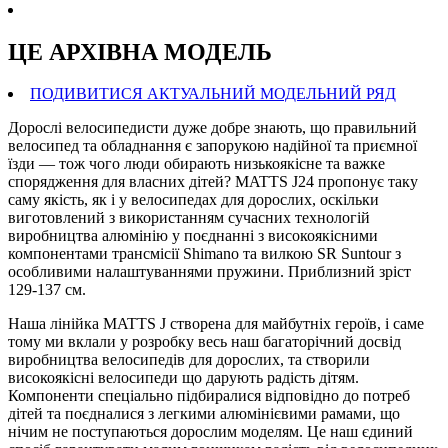
ЦЕ АРХIВНА МОДЕЛЬ
ПОДИВИТИСЯ АКТУАЛЬНИЙ МОДЕЛЬНИЙ РЯД
Дорослі велосипедисти дуже добре знають, що правильний
велосипед та обладнання є запорукою надійної та приємної
їзди — тож чого люди обирають низькоякісне та важке
спорядження для власних дітей? MATTS J24 пропонує таку
саму якість, як і у велосипедах для дорослих, оскільки
виготовлений з використанням сучасних технологій
виробництва алюмінію у поєднанні з високоякісними
компонентами трансмісії Shimano та вилкою SR Suntour з
особливими налаштуваннями пружини. Приблизний зріст
129-137 см.
Наша лінійка MATTS J створена для майбутніх героїв, і саме
тому ми вклали у розробку весь наш багаторічний досвід
виробництва велосипедів для дорослих, та створили
високоякісні велосипеди що дарують радість дітям.
Компоненти спеціально підбиралися відповідно до потреб
дітей та поєдналися з легкими алюмінієвими рамами, що
нічим не поступаються дорослим моделям. Це наш єдиний