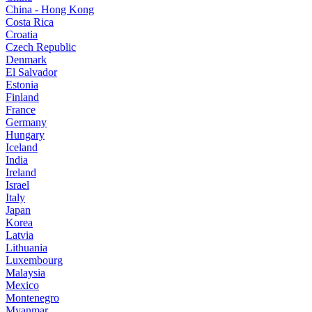
China - Hong Kong
Costa Rica
Croatia
Czech Republic
Denmark
El Salvador
Estonia
Finland
France
Germany
Hungary
Iceland
India
Ireland
Israel
Italy
Japan
Korea
Latvia
Lithuania
Luxembourg
Malaysia
Mexico
Montenegro
Myanmar