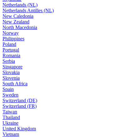
Netherlands (NL)
Netherlands Antilles (NL)
New Caledonia
New Zealand
North Macedonia
Norway
Philippines
Poland
Portugal
Romania
Serbia
Singapore
Slovakia
Slovenia
South Africa
Spain
Sweden
Switzerland (DE)
Switzerland (FR)
Taiwan
Thailand
Ukraine
United Kingdom
Vietnam