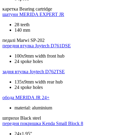
каретка
Bearing cartridge
шатуни
MERIDA EXPERT JR
28 teeth
140 mm
педалі
Marwi SP-202
передня втулка
Joytech D761DSE
100x9mm width front hub
24 spoke holes
задня втулка
Joytech D762TSE
135x9mm width rear hub
24 spoke holes
обода
MERIDA JR 24+
material: aluminium
шприхи
Black steel
передня покришка
Kenda Small Block 8
24x1.95"