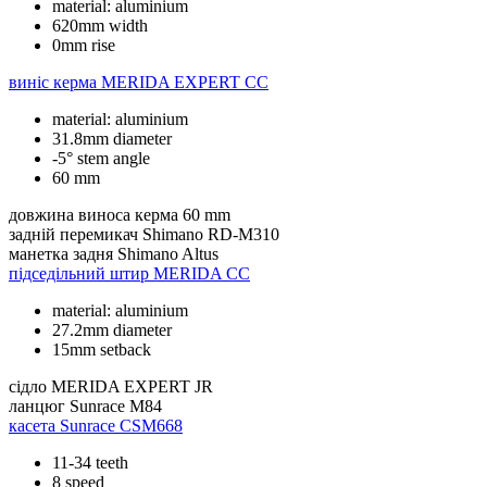
material: aluminium
620mm width
0mm rise
виніс керма
MERIDA EXPERT CC
material: aluminium
31.8mm diameter
-5° stem angle
60 mm
довжина виноса керма
60 mm
задній перемикач
Shimano RD-M310
манетка задня
Shimano Altus
підседільний штир
MERIDA CC
material: aluminium
27.2mm diameter
15mm setback
сідло
MERIDA EXPERT JR
ланцюг
Sunrace M84
касета
Sunrace CSM668
11-34 teeth
8 speed