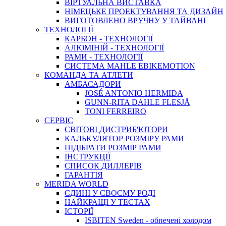
ВIРТУАЛЬНА ВИСТАВКА
НІМЕЦЬКЕ ПРОЕКТУВАННЯ ТА ДИЗАЙН
ВИГОТОВЛЕНО ВРУЧНУ У ТАЙВАНІ
ТЕХНОЛОГІЇ
КАРБОН - ТЕХНОЛОГІЇ
АЛЮМІНІЙ - ТЕХНОЛОГІЇ
РАМИ - ТЕХНОЛОГІЇ
СИСТЕМА MAHLE EBIKEMOTION
КОМАНДА ТА АТЛЕТИ
АМБАСАДОРИ
JOSÉ ANTONIO HERMIDA
GUNN-RITA DAHLE FLESJÅ
TONI FERREIRO
СЕРВІС
СВІТОВІ ДИСТРИБ'ЮТОРИ
КАЛЬКУЛЯТОР РОЗМIРУ РАМИ
ПІДІБРАТИ РОЗМІР РАМИ
IНСТРУКЦIЇ
СПИСОК ДИЛЛЕРІВ
ГАРАНТIЯ
MERIDA WORLD
ЄДИНI У СВОЄМУ РОДI
НАЙКРАЩІ У ТЕСТАХ
ІСТОРІЇ
ISBITEN Sweden - обпечені холодом