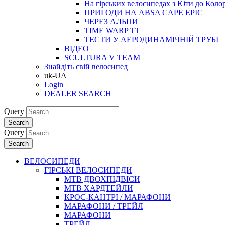
На гірських велосипедах з Юти до Коло
ПРИГОДИ НА ABSA CAPE EPIC
ЧЕРЕЗ АЛЬПИ
TIME WARP TT
ТЕСТИ У АЕРОДИНАМІЧНІЙ ТРУБІ
ВІДЕО
SCULTURA V TEAM
Знайдіть свій велосипед
uk-UA
Login
DEALER SEARCH
Query
Search
Query
Search
ВЕЛОСИПЕДИ
ГІРСЬКІ ВЕЛОСИПЕДИ
MTB ДВОХПIДВIСИ
MTB ХАРДТЕЙЛИ
КРОС-КАНТРI / МАРАФОНИ
МАРАФОНИ / ТРЕЙЛ
МАРАФОНИ
ТРЕЙЛ