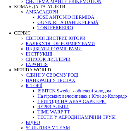
СИСТЕМА MAHLE EBIKEMOTION
КОМАНДА ТА АТЛЕТИ
АМБАСАДОРИ
JOSÉ ANTONIO HERMIDA
GUNN-RITA DAHLE FLESJÅ
TONI FERREIRO
СЕРВІС
СВІТОВІ ДИСТРИБ'ЮТОРИ
КАЛЬКУЛЯТОР РОЗМIРУ РАМИ
ПІДІБРАТИ РОЗМІР РАМИ
IНСТРУКЦIЇ
СПИСОК ДИЛЛЕРІВ
ГАРАНТIЯ
MERIDA WORLD
ЄДИНI У СВОЄМУ РОДI
НАЙКРАЩІ У ТЕСТАХ
ІСТОРІЇ
ISBITEN Sweden - обпечені холодом
На гірських велосипедах з Юти до Колорадо
ПРИГОДИ НА ABSA CAPE EPIC
ЧЕРЕЗ АЛЬПИ
TIME WARP TT
ТЕСТИ У АЕРОДИНАМІЧНІЙ ТРУБІ
ВІДЕО
SCULTURA V TEAM