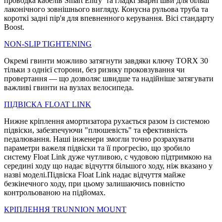
проводка кабелів Smart Entry’ та гладкі зварні шви для більш
лаконічного зовнішнього вигляду. Конусна рульова труба та
короткі задні пір'я для впевненного керування. Вісі стандарту
Boost.
NON-SLIP TIGHTENING
Окремі гвинти можливо затягнути завдяки ключу TORX 30
тільки з однієї сторони, без ризику проковзування чи
провертання — що дозволяє швидше та надійніше затягувати
важливі гвинти на вузлах велосипеда.
ПIДВIСКА FLOAT LINK
Нижне кріплення амортизатора рухається разом із системою
підвіски, забезпечуючи "плюшевість" та ефективність
педалювання. Наші інженери змогли точно розрахувати
параметри важеля підвіски та її прогресію, що зробило
систему Float Link дуже чутливою, с чудовою підтримкою на
середині ходу що надає відчуття більшого ходу, ніж вказано у
назві моделі.Підвіска Float Link надає відчуття майже
безкінечного ходу, при цьому залишаючись повністю
контрольованою на підйомах.
КРІПЛЕННЯ TRUNNION MOUNT