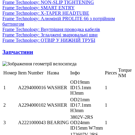
Frame Technology: NON-SLIP TIGHTENING
Frame Technology: SMART ENTRY
Frame Technology: X-TAPER HEADTUBE
Frame Technology: Алюміній PROLITE 66 з потрійним
баттингом
Frame Technology: Внутрішня проводка кабелів
Frame Technology: Згладжені зварювальні шви
Frame Technology: ОТВІР У НИЖНІЙ ТРУБІ
Запчастини
Torque
Номер
Item Number
Назва
Інфо
Pieces
NM
OD19mm
1
A2294000016
WASHER
ID15.1mm
1
H3mm
OD21mm
2
A2294000102
WASHER
ID17.1mm
1
H3mm
3802V-2RS
3
A2221000043
BEARING
OD24mm
1
ID15mm W7mm
172607V-2RS