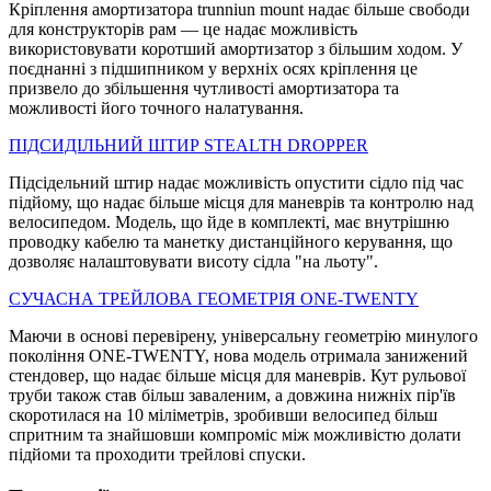
Кріплення амортизатора trunniun mount надає більше свободи
для конструкторів рам — це надає можливість
використовувати коротший амортизатор з більшим ходом. У
поєднанні з підшипником у верхніх осях кріплення це
призвело до збільшення чутливості амортизатора та
можливості його точного налатування.
ПIДСИДIЛЬНИЙ ШТИР STEALTH DROPPER
Підсідельний штир надає можливість опустити сідло під час
підйому, що надає більше місця для маневрів та контролю над
велосипедом. Модель, що йде в комплекті, має внутрішню
проводку кабелю та манетку дистанційного керування, що
дозволяє налаштовувати висоту сідла "на льоту".
СУЧАСНА ТРЕЙЛОВА ГЕОМЕТРIЯ ONE-TWENTY
Маючи в основі перевірену, універсальну геометрію минулого
покоління ONE-TWENTY, нова модель отримала занижений
стендовер, що надає більше місця для маневрів. Кут рульової
труби також став більш заваленим, а довжина нижніх пір'їв
скоротилася на 10 міліметрів, зробивши велосипед більш
спритним та знайшовши компроміс між можливістю долати
підйоми та проходити трейлові спуски.