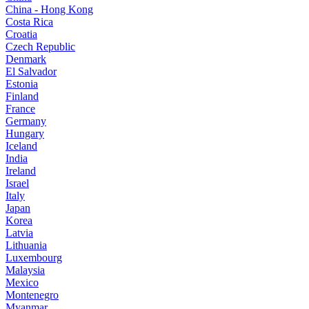
China - Hong Kong
Costa Rica
Croatia
Czech Republic
Denmark
El Salvador
Estonia
Finland
France
Germany
Hungary
Iceland
India
Ireland
Israel
Italy
Japan
Korea
Latvia
Lithuania
Luxembourg
Malaysia
Mexico
Montenegro
Myanmar