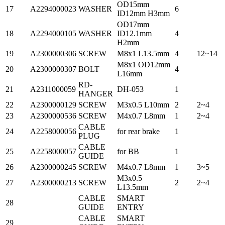
OD15mm
17
A2294000023
WASHER
6
ID12mm H3mm
OD17mm
18
A2294000105
WASHER
ID12.1mm
4
H2mm
19
A2300000306
SCREW
M8x1 L13.5mm
4
12~14
M8x1 OD12mm
20
A2300000307
BOLT
4
L16mm
RD-
21
A2311000059
DH-053
1
HANGER
22
A2300000129
SCREW
M3x0.5 L10mm
2
2~4
23
A2300000536
SCREW
M4x0.7 L8mm
1
2~4
CABLE
24
A2258000056
for rear brake
1
PLUG
CABLE
25
A2258000057
for BB
1
GUIDE
26
A2300000245
SCREW
M4x0.7 L8mm
1
3~5
M3x0.5
27
A2300000213
SCREW
2
2~4
L13.5mm
CABLE
SMART
28
GUIDE
ENTRY
CABLE
SMART
29