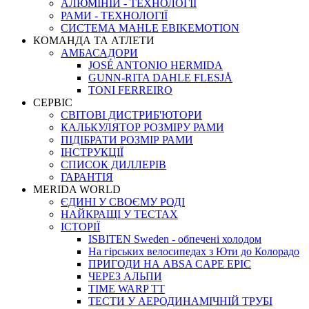
АЛЮМІНІЙ - ТЕХНОЛОГІЇ
РАМИ - ТЕХНОЛОГІЇ
СИСТЕМА MAHLE EBIKEMOTION
КОМАНДА ТА АТЛЕТИ
АМБАСАДОРИ
JOSÉ ANTONIO HERMIDA
GUNN-RITA DAHLE FLESJÅ
TONI FERREIRO
СЕРВІС
СВІТОВІ ДИСТРИБ'ЮТОРИ
КАЛЬКУЛЯТОР РОЗМIРУ РАМИ
ПІДІБРАТИ РОЗМІР РАМИ
IНСТРУКЦIЇ
СПИСОК ДИЛЛЕРІВ
ГАРАНТIЯ
MERIDA WORLD
ЄДИНI У СВОЄМУ РОДI
НАЙКРАЩІ У ТЕСТАХ
ІСТОРІЇ
ISBITEN Sweden - обпечені холодом
На гірських велосипедах з Юти до Колорадо
ПРИГОДИ НА ABSA CAPE EPIC
ЧЕРЕЗ АЛЬПИ
TIME WARP TT
ТЕСТИ У АЕРОДИНАМІЧНІЙ ТРУБІ