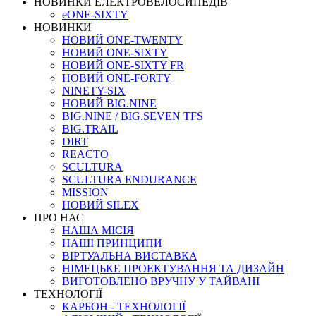
НОВИНКИ ЕЛЕКТРОВЕЛОСИПЕДІВ
eONE-SIXTY
НОВИНКИ
НОВИЙ ONE-TWENTY
НОВИЙ ONE-SIXTY
НОВИЙ ONE-SIXTY FR
НОВИЙ ONE-FORTY
NINETY-SIX
НОВИЙ BIG.NINE
BIG.NINE / BIG.SEVEN TFS
BIG.TRAIL
DIRT
REACTO
SCULTURA
SCULTURA ENDURANCE
MISSION
НОВИЙ SILEX
ПРО НАС
НАША МICIЯ
НАШI ПРИНЦИПИ
ВIРТУАЛЬНА ВИСТАВКА
НІМЕЦЬКЕ ПРОЕКТУВАННЯ ТА ДИЗАЙН
ВИГОТОВЛЕНО ВРУЧНУ У ТАЙВАНІ
ТЕХНОЛОГІЇ
КАРБОН - ТЕХНОЛОГІЇ