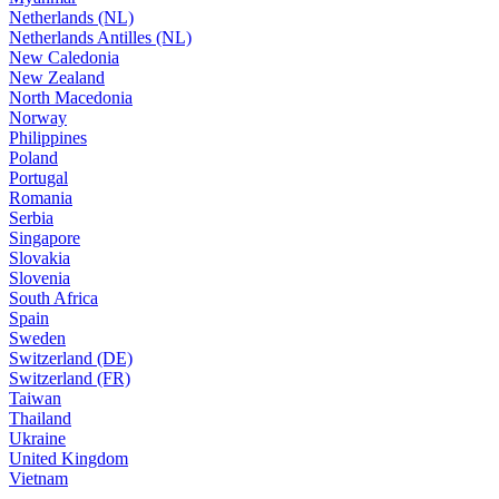
Netherlands (NL)
Netherlands Antilles (NL)
New Caledonia
New Zealand
North Macedonia
Norway
Philippines
Poland
Portugal
Romania
Serbia
Singapore
Slovakia
Slovenia
South Africa
Spain
Sweden
Switzerland (DE)
Switzerland (FR)
Taiwan
Thailand
Ukraine
United Kingdom
Vietnam