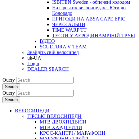
ISBITEN Sweden - обпечені холодом
На гірських велосипедах з Юти до
Колорадо
ПРИГОДИ НА ABSA CAPE EPIC
ЧЕРЕЗ АЛЬПИ
TIME WARP TT
ТЕСТИ У АЕРОДИНАМІЧНІЙ ТРУБІ
ВІДЕО
SCULTURA V TEAM
Знайдіть свій велосипед
uk-UA
Login
DEALER SEARCH
Query
Search
Query
Search
ВЕЛОСИПЕДИ
ГІРСЬКІ ВЕЛОСИПЕДИ
MTB ДВОХПIДВIСИ
MTB ХАРДТЕЙЛИ
КРОС-КАНТРI / МАРАФОНИ
МАРАФОНИ / ТРЕЙЛ