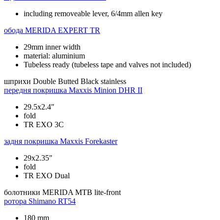
including removeable lever, 6/4mm allen key
обода
MERIDA EXPERT TR
29mm inner width
material: aluminium
Tubeless ready (tubeless tape and valves not included)
шприхи
Double Butted Black stainless
передня покришка
Maxxis Minion DHR II
29.5x2.4"
fold
TR EXO 3C
задня покришка
Maxxis Forekaster
29x2.35"
fold
TR EXO Dual
болотники
MERIDA MTB lite-front
ротора
Shimano RT54
180 mm