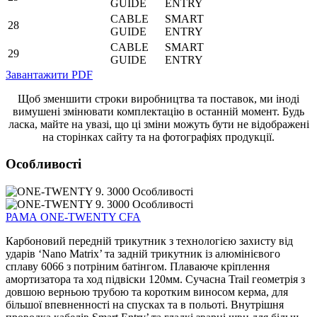
GUIDE
ENTRY
CABLE
SMART
28
GUIDE
ENTRY
CABLE
SMART
29
GUIDE
ENTRY
Завантажити PDF
Щоб зменшити строки виробництва та поставок, ми іноді
вимушені змінювати комплектацію в останній момент. Будь
ласка, майте на увазі, що ці зміни можуть бути не відображені
на сторінках сайту та на фотографіях продукції.
Особливості
РАМА ONE-TWENTY CFA
Карбоновий передній трикутник з технологією захисту від
ударів ‘Nano Matrix’ та задній трикутник із алюмінієвого
сплаву 6066 з потріним батінгом. Плаваюче кріплення
амортизатора та ход підвіски 120мм. Сучасна Trail геометрія з
довшою верньою трубою та коротким виносом керма, для
більшої впевненності на спусках та в польоті. Внутрішня