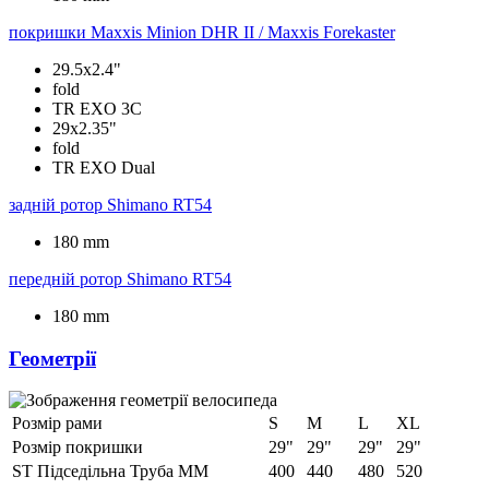
покришки
Maxxis Minion DHR II / Maxxis Forekaster
29.5x2.4"
fold
TR EXO 3C
29x2.35"
fold
TR EXO Dual
задній ротор
Shimano RT54
180 mm
передній ротор
Shimano RT54
180 mm
Геометрії
Розмір рами
S
M
L
XL
Розмір покришки
29"
29"
29"
29"
ST Підседільна Труба ММ
400
440
480
520