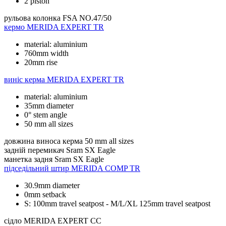
2 piston
рульова колонка
FSA NO.47/50
кермо
MERIDA EXPERT TR
material: aluminium
760mm width
20mm rise
виніс керма
MERIDA EXPERT TR
material: aluminium
35mm diameter
0° stem angle
50 mm all sizes
довжина виноса керма
50 mm all sizes
задній перемикач
Sram SX Eagle
манетка задня
Sram SX Eagle
підседільний штир
MERIDA COMP TR
30.9mm diameter
0mm setback
S: 100mm travel seatpost - M/L/XL 125mm travel seatpost
сідло
MERIDA EXPERT CC