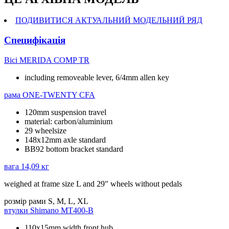
ПОДИВИТИСЯ АКТУАЛЬНИЙ МОДЕЛЬНИЙ РЯД
Специфікація
Вісі
MERIDA COMP TR
including removeable lever, 6/4mm allen key
рама
ONE-TWENTY CFA
120mm suspension travel
material: carbon/aluminium
29 wheelsize
148x12mm axle standard
BB92 bottom bracket standard
вага
14,09 кг
weighed at frame size L and 29" wheels without pedals
розмір рами
S, M, L, XL
втулки
Shimano MT400-B
110x15mm width front hub