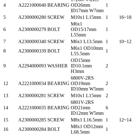
4
A2221000040
BEARING
OD26mm
1
ID17mm W7mm
5
A2300000280
SCREW
M10x1 L15mm
1
16~18
M6x1
6
A2300000279
BOLT
OD15/17mm
1
L55mm
7
A2300000340
SCREW
M6x1 L13.5mm
1
10~12
M6x1 OD10mm
8
A2300000339
BOLT
1
L55.5mm
OD15mm
9
A2294000093
WASHER
ID10.1mm
2
H3mm
6800V-2RS
12
A2221000034
BEARING
OD19mm
2
ID10mm W5mm
13
A2300000281
SCREW
M10x1 L15mm
2
6801V-2RS
14
A2221000035
BEARING
OD21mm
6
ID12mm W5mm
15
A2300000285
SCREW
M8x1 L16.5mm
1
12~14
M8x1 OD12mm
16
A2300000284
BOLT
1
L68.5mm