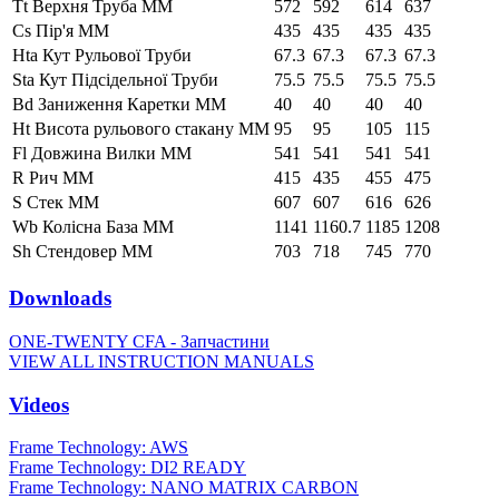
Tt Верхня Труба ММ
572
592
614
637
Cs Пір'я ММ
435
435
435
435
Hta Кут Рульової Труби
67.3
67.3
67.3
67.3
Sta Кут Підсідельної Труби
75.5
75.5
75.5
75.5
Bd Заниження Каретки ММ
40
40
40
40
Ht Висота рульового стакану ММ
95
95
105
115
Fl Довжина Вилки ММ
541
541
541
541
R Рич ММ
415
435
455
475
S Стек ММ
607
607
616
626
Wb Колісна База ММ
1141
1160.7
1185
1208
Sh Стендовер ММ
703
718
745
770
Downloads
ONE-TWENTY CFA - Запчастини
VIEW ALL INSTRUCTION MANUALS
Videos
Frame Technology: AWS
Frame Technology: DI2 READY
Frame Technology: NANO MATRIX CARBON