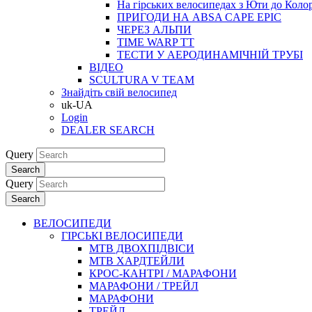
На гірських велосипедах з Юти до Коло
ПРИГОДИ НА ABSA CAPE EPIC
ЧЕРЕЗ АЛЬПИ
TIME WARP TT
ТЕСТИ У АЕРОДИНАМІЧНІЙ ТРУБІ
ВІДЕО
SCULTURA V TEAM
Знайдіть свій велосипед
uk-UA
Login
DEALER SEARCH
Query
Search
Query
Search
ВЕЛОСИПЕДИ
ГІРСЬКІ ВЕЛОСИПЕДИ
MTB ДВОХПIДВIСИ
MTB ХАРДТЕЙЛИ
КРОС-КАНТРI / МАРАФОНИ
МАРАФОНИ / ТРЕЙЛ
МАРАФОНИ
ТРЕЙЛ