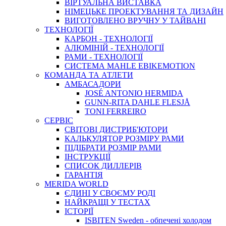
ВIРТУАЛЬНА ВИСТАВКА
НІМЕЦЬКЕ ПРОЕКТУВАННЯ ТА ДИЗАЙН
ВИГОТОВЛЕНО ВРУЧНУ У ТАЙВАНІ
ТЕХНОЛОГІЇ
КАРБОН - ТЕХНОЛОГІЇ
АЛЮМІНІЙ - ТЕХНОЛОГІЇ
РАМИ - ТЕХНОЛОГІЇ
СИСТЕМА MAHLE EBIKEMOTION
КОМАНДА ТА АТЛЕТИ
АМБАСАДОРИ
JOSÉ ANTONIO HERMIDA
GUNN-RITA DAHLE FLESJÅ
TONI FERREIRO
СЕРВІС
СВІТОВІ ДИСТРИБ'ЮТОРИ
КАЛЬКУЛЯТОР РОЗМIРУ РАМИ
ПІДІБРАТИ РОЗМІР РАМИ
IНСТРУКЦIЇ
СПИСОК ДИЛЛЕРІВ
ГАРАНТIЯ
MERIDA WORLD
ЄДИНI У СВОЄМУ РОДI
НАЙКРАЩІ У ТЕСТАХ
ІСТОРІЇ
ISBITEN Sweden - обпечені холодом