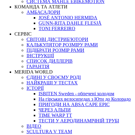
СИСТЕМА MAHLE EBIKEMOTION
КОМАНДА ТА АТЛЕТИ
АМБАСАДОРИ
JOSÉ ANTONIO HERMIDA
GUNN-RITA DAHLE FLESJÅ
TONI FERREIRO
СЕРВІС
СВІТОВІ ДИСТРИБ'ЮТОРИ
КАЛЬКУЛЯТОР РОЗМIРУ РАМИ
ПІДІБРАТИ РОЗМІР РАМИ
IНСТРУКЦIЇ
СПИСОК ДИЛЛЕРІВ
ГАРАНТIЯ
MERIDA WORLD
ЄДИНI У СВОЄМУ РОДI
НАЙКРАЩІ У ТЕСТАХ
ІСТОРІЇ
ISBITEN Sweden - обпечені холодом
На гірських велосипедах з Юти до Колорадо
ПРИГОДИ НА ABSA CAPE EPIC
ЧЕРЕЗ АЛЬПИ
TIME WARP TT
ТЕСТИ У АЕРОДИНАМІЧНІЙ ТРУБІ
ВІДЕО
SCULTURA V TEAM