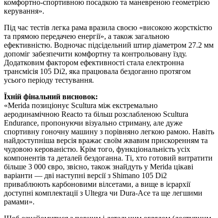
комфортно-спортивною посадкою та маневреною геометрією
керування».
Під час тестів легка рама вразила своєю «високою жорсткістю
та прямою передачею енергії», а також загальною
ефективністю. Водночас підсідельний штир діаметром 27.2 мм
допоміг забезпечити комфортну та контрольовану їзду.
Додатковим фактором ефективності стала електронна
трансмісія 105 Di2, яка працювала бездоганно протягом
усього періоду тестування.
Їхній фінальний висновок:
«Merida позиціонує Scultura між екстремально
аеродинамічною Reacto та більш розслабленою Scultura
Endurance, пропонуючи візуально стриману, але дуже
спортивну гоночну машину з порівняно легкою рамою. Навіть
найдоступніша версія вражає своїм жвавим прискоренням та
чудовою керованістю. Крім того, функціональність усіх
компонентів та деталей бездоганна. Ті, хто готовий витратити
більше 3 000 євро, звісно, також знайдуть у Merida цікаві
варіанти — дві наступні версії з Shimano 105 Di2
приваблюють карбоновими вілсетами, а вище в ієрархії
доступні комплектації з Ultegra чи Dura-Ace та ще легшими
рамами».