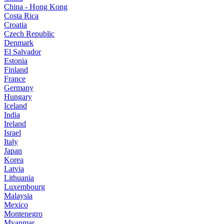
China - Hong Kong
Costa Rica
Croatia
Czech Republic
Denmark
El Salvador
Estonia
Finland
France
Germany
Hungary
Iceland
India
Ireland
Israel
Italy
Japan
Korea
Latvia
Lithuania
Luxembourg
Malaysia
Mexico
Montenegro
Myanmar