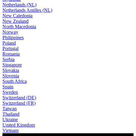
Netherlands (NL)
Netherlands Antilles (NL)
New Caledonia
New Zealand
North Macedonia
Norway
Philippines
Poland
Portugal
Romania
Serbia
Singapore
Slovakia
Slovenia
South Africa
Spain
Sweden
Switzerland (DE)
Switzerland (FR)
Taiwan
Thailand
Ukraine
United Kingdom
Vietnam