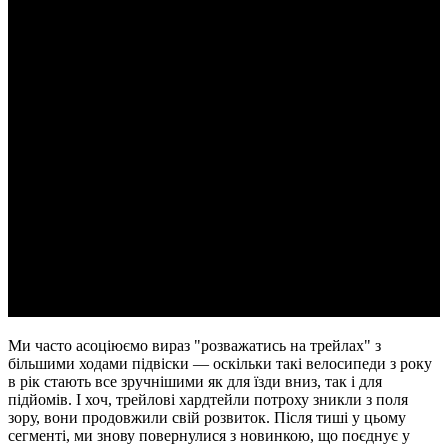
BIG.TRAIL
ТРЕЙЛИ БЕЗ ЗАЙВИХ ЗУСИЛЬ
Ми часто асоціюємо вираз "розважатись на трейлах" з
більшими ходами підвіски — оскільки такі велосипеди з року
в рік стають все зручнішими як для їзди вниз, так і для
підйомів. І хоч, трейлові хардтейли потроху зникли з поля
зору, вони продовжили свій розвиток. Після тиші у цьому
сегменті, ми знову повернулися з новинкою, що поєднує у