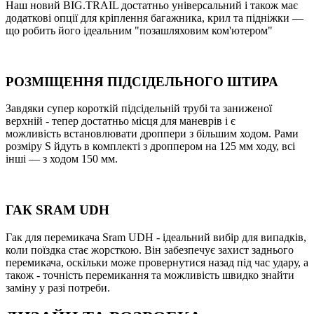
Наш новий BIG.TRAIL достатньо універсальний і також має
додаткові опції для кріплення багажника, крил та підніжки —
що робить його ідеальним "позашляховим ком'ютером"
РОЗМІЩЕННЯ ПІДСІДЕЛЬНОГО ШТИРА
Завдяки супер короткій підсідельній трубі та заниженої
верхній - тепер достатньо місця для маневрів і є
можливість встановлювати дроппери з більшим ходом. Рами
розміру S йдуть в комплекті з дроппером на 125 мм ходу, всі
інші — з ходом 150 мм.
ГАК SRAM UDH
Гак для перемикача Sram UDH - ідеальний вибір для випадків,
коли поїздка стає жорсткою. Він забезпечує захист заднього
перемикача, оскільки може провернутися назад під час удару, а
також - точність перемикання та можливість швидко знайти
заміну у разі потреби.