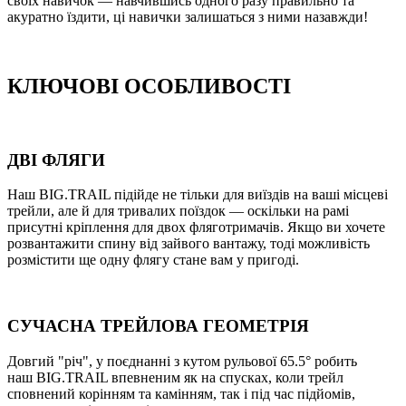
своїх навичок — навчившись одного разу правильно та
акуратно їздити, ці навички залишаться з ними назавжди!
КЛЮЧОВI ОСОБЛИВОСТІ
ДВІ ФЛЯГИ
Наш BIG.TRAIL підійде не тільки для виїздів на ваші місцеві
трейли, але й для тривалих поїздок — оскільки на рамі
присутні кріплення для двох фляготримачів. Якщо ви хочете
розвантажити спину від зайвого вантажу, тоді можливість
розмістити ще одну флягу стане вам у пригоді.
СУЧАСНА ТРЕЙЛОВА ГЕОМЕТРIЯ
Довгий "річ", у поєднанні з кутом рульової 65.5° робить
наш BIG.TRAIL впевненим як на спусках, коли трейл
сповнений корінням та камінням, так і під час підйомів,