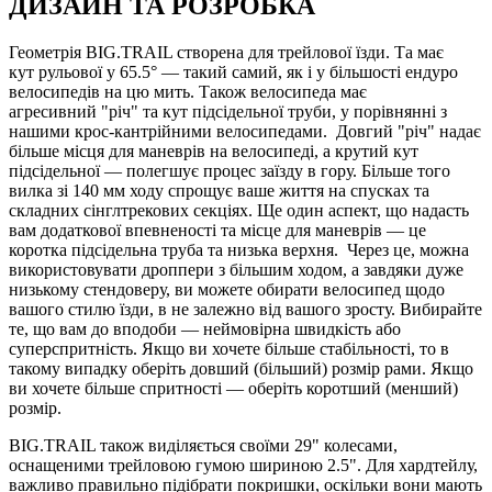
ДИЗАЙН ТА РОЗРОБКА
Геометрія BIG.TRAIL створена для трейлової їзди. Та має
кут рульової у 65.5° — такий самий, як і у більшості ендуро
велосипедів на цю мить. Також велосипеда має
агресивний "річ" та кут підсідельної труби, у порівнянні з
нашими крос-кантрійними велосипедами. Довгий "річ" надає
більше місця для маневрів на велосипеді, а крутий кут
підсідельної — полегшує процес заїзду в гору. Більше того
вилка зі 140 мм ходу спрощує ваше життя на спусках та
складних сінглтрекових секціях. Ще один аспект, що надасть
вам додаткової впевненості та місце для маневрів — це
коротка підсідельна труба та низька верхня. Через це, можна
використовувати дроппери з більшим ходом, а завдяки дуже
низькому стендоверу, ви можете обирати велосипед щодо
вашого стилю їзди, в не залежно від вашого зросту. Вибирайте
те, що вам до вподоби — неймовірна швидкість або
суперспритність. Якщо ви хочете більше стабільності, то в
такому випадку оберіть довший (більший) розмір рами. Якщо
ви хочете більше спритності — оберіть коротший (менший)
розмір.
BIG.TRAIL також виділяється своїми 29" колесами,
оснащеними трейловою гумою шириною 2.5". Для хардтейлу,
важливо правильно підібрати покришки, оскільки вони мають