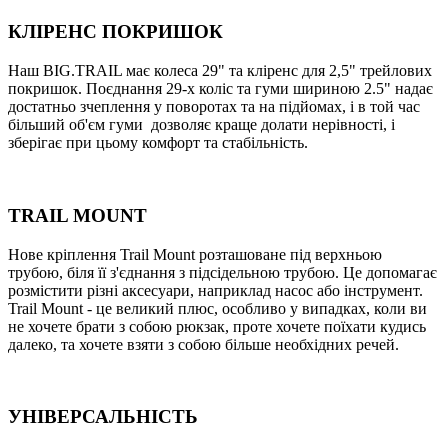
КЛIРЕНС ПОКРИШОК
Наш BIG.TRAIL має колеса 29" та кліренс для 2,5" трейлових
покришок. Поєднання 29-х коліс та гуми шириною 2.5" надає
достатньо зчеплення у поворотах та на підйомах, і в той час
більший об'єм гуми дозволяє краще долати нерівності, і
зберігає при цьому комфорт та стабільність.
TRAIL MOUNT
Нове кріплення Trail Mount розташоване під верхньою
трубою, біля її з'єднання з підсідельною трубою. Це допомагає
розмістити різні аксесуари, наприклад насос або інструмент.
Trail Mount - це великий плюс, особливо у випадках, коли ви
не хочете брати з собою рюкзак, проте хочете поїхати кудись
далеко, та хочете взяти з собою більше необхідних речей.
УНIВЕРСАЛЬНІСТЬ