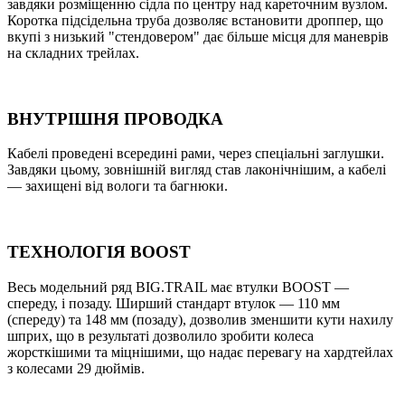
завдяки розміщенню сідла по центру над кареточним вузлом.
Коротка підсідельна труба дозволяє встановити дроппер, що
вкупі з низький "стендовером" дає більше місця для маневрів
на складних трейлах.
ВНУТРIШНЯ ПРОВОДКА
Кабелі проведені всередині рами, через спеціальні заглушки.
Завдяки цьому, зовнішній вигляд став лаконічнішим, а кабелі
— захищені від вологи та багнюки.
ТЕХНОЛОГIЯ BOOST
Весь модельний ряд BIG.TRAIL має втулки BOOST —
спереду, і позаду. Ширший стандарт втулок — 110 мм
(спереду) та 148 мм (позаду), дозволив зменшити кути нахилу
шприх, що в результаті дозволило зробити колеса
жорсткішими та міцнішими, що надає перевагу на хардтейлах
з колесами 29 дюймів.