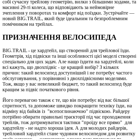
собі сучасну трейлову геометрію, вилки з більшими ходами, та
масивні 29-ті колеса, що відповідають за неймовірне
зчеплення у поворотах та комфорт від поїздки. Зустрічайте —
новий BIG.TRAIL, який буде ідеальним та безпроблемним
помічником на трейлах.
ПРИЗНАЧЕННЯ ВЕЛОСИПЕДА
BIG.TRAIL - це хардтейл, що створений для трейлової їзди.
Геометрія, хід підвіски та інші особливості цієї моделі створені
спеціально для цих задач. Але нащо їздити на хардтейлі, коли
всі кажуть, що двохпідвіс - це кращий вибір? З кількох
причин: такий велосипед доступніший і не потребує частого
обслуговування, у порівнянні з двохпідвісними моделями.
Тож, якщо у вас невеликий бюджет, то такий велосипед буде
кращим за підвіс початкового рівня.
Його перевагою також є те, що він потребує від вас більшої
спритності, та допоможе швидко покращити техніку їзди, на
відміну від байків із "всепоглинаючою" підвіскою. Райдеру
потрібно обирати правильні траєкторії під час проходження
трейлів, тож дотримуватися тактики "проїду все прямо" для
хардтейлу - не надто хороша ідея. А для молодих райдерів,
трейловий хардтейл стане чудовим велосипедом для розвитку