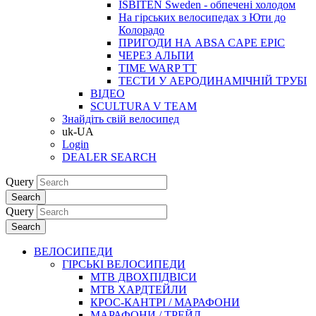
ISBITEN Sweden - обпечені холодом
На гірських велосипедах з Юти до
Колорадо
ПРИГОДИ НА ABSA CAPE EPIC
ЧЕРЕЗ АЛЬПИ
TIME WARP TT
ТЕСТИ У АЕРОДИНАМІЧНІЙ ТРУБІ
ВІДЕО
SCULTURA V TEAM
Знайдіть свій велосипед
uk-UA
Login
DEALER SEARCH
Query
Search
Query
Search
ВЕЛОСИПЕДИ
ГІРСЬКІ ВЕЛОСИПЕДИ
MTB ДВОХПIДВIСИ
MTB ХАРДТЕЙЛИ
КРОС-КАНТРI / МАРАФОНИ
МАРАФОНИ / ТРЕЙЛ