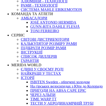
АЛЮМІНІЙ - ТЕХНОЛОГІЇ
РАМИ - ТЕХНОЛОГІЇ
СИСТЕМА MAHLE EBIKEMOTION
КОМАНДА ТА АТЛЕТИ
АМБАСАДОРИ
JOSÉ ANTONIO HERMIDA
GUNN-RITA DAHLE FLESJÅ
TONI FERREIRO
СЕРВІС
СВІТОВІ ДИСТРИБ'ЮТОРИ
КАЛЬКУЛЯТОР РОЗМIРУ РАМИ
ПІДІБРАТИ РОЗМІР РАМИ
IНСТРУКЦIЇ
СПИСОК ДИЛЛЕРІВ
ГАРАНТIЯ
MERIDA WORLD
ЄДИНI У СВОЄМУ РОДI
НАЙКРАЩІ У ТЕСТАХ
ІСТОРІЇ
ISBITEN Sweden - обпечені холодом
На гірських велосипедах з Юти до Колорадо
ПРИГОДИ НА ABSA CAPE EPIC
ЧЕРЕЗ АЛЬПИ
TIME WARP TT
ТЕСТИ У АЕРОДИНАМІЧНІЙ ТРУБІ