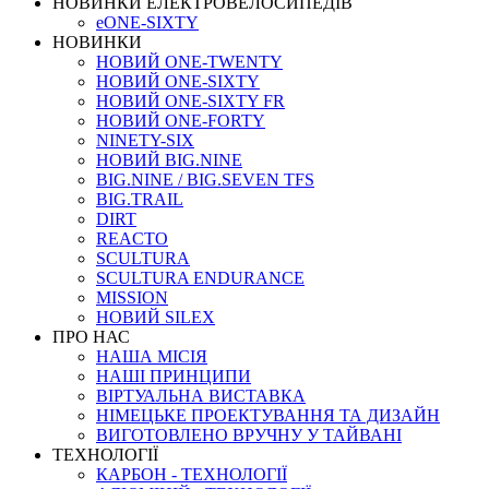
НОВИНКИ ЕЛЕКТРОВЕЛОСИПЕДІВ
eONE-SIXTY
НОВИНКИ
НОВИЙ ONE-TWENTY
НОВИЙ ONE-SIXTY
НОВИЙ ONE-SIXTY FR
НОВИЙ ONE-FORTY
NINETY-SIX
НОВИЙ BIG.NINE
BIG.NINE / BIG.SEVEN TFS
BIG.TRAIL
DIRT
REACTO
SCULTURA
SCULTURA ENDURANCE
MISSION
НОВИЙ SILEX
ПРО НАС
НАША МICIЯ
НАШI ПРИНЦИПИ
ВIРТУАЛЬНА ВИСТАВКА
НІМЕЦЬКЕ ПРОЕКТУВАННЯ ТА ДИЗАЙН
ВИГОТОВЛЕНО ВРУЧНУ У ТАЙВАНІ
ТЕХНОЛОГІЇ
КАРБОН - ТЕХНОЛОГІЇ