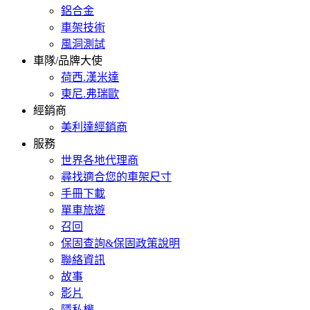
鋁合金
車架技術
風洞測試
車隊/品牌大使
荷西.漢米達
東尼.弗瑞歐
經銷商
美利達經銷商
服務
世界各地代理商
尋找適合您的車架尺寸
手冊下載
單車旅遊
召回
保固查詢&保固政策說明
聯絡資訊
故事
影片
隱私權