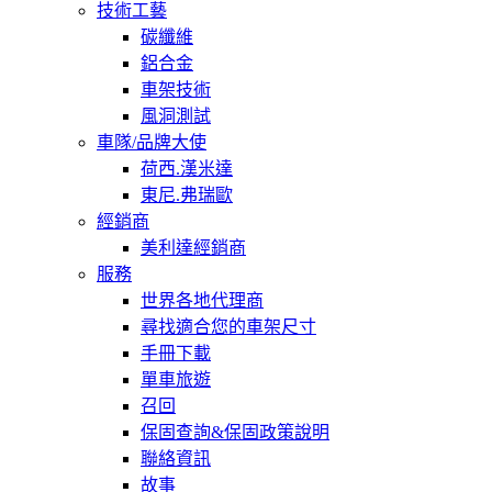
技術工藝
碳纖維
鋁合金
車架技術
風洞測試
車隊/品牌大使
荷西.漢米達
東尼.弗瑞歐
經銷商
美利達經銷商
服務
世界各地代理商
尋找適合您的車架尺寸
手冊下載
單車旅遊
召回
保固查詢&保固政策說明
聯絡資訊
故事