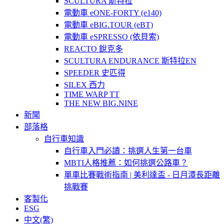
SCULTURA 斯特拉
電動車 eONE-FORTY (e140)
電動車 eBIG.TOUR (eBT)
電動車 eSPRESSO (依貝索)
REACTO 銳克多
SCULTURA ENDURANCE 斯特拉EN
SPEEDER 史匹得
SILEX 西力
TIME WARP TT
THE NEW BIG.NINE
新聞
部落格
自行車知識
自行車入門必讀：挑選人生第一台車
MBTI人格推薦：如何挑選公路車？
單車比賽戰術指南 | 美利達盃 - 日月潭長距離
挑戰賽
客製化
ESG
中文(繁)