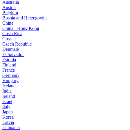
Australia
Austria
Belgium
Bosnia and Herzegovina
China
China - Hong Kong
Costa Rica
Croatia
Czech Republic
Denmark
El Salvador
Estonia
Finland
France
Germany
Hungary
Iceland
India
Ireland
Israel
Italy
Japan
Korea
Latvia
Lithuania