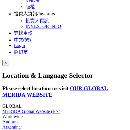
版權
投資人資訊/Investors
投資人資訊
INVESTOR INFO
尋找車款
中文(繁)
Login
經銷商
×
Location & Language Selector
Please select location or visit
OUR GLOBAL
MERIDA WEBSITE
GLOBAL
MERIDA Global Website (EN)
Worldwide
Andorra
Argentina