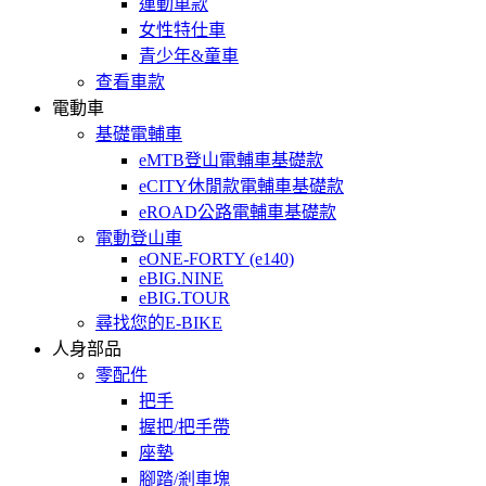
運動車款
女性特仕車
青少年&童車
查看車款
電動車
基礎電輔車
eMTB登山電輔車基礎款
eCITY休閒款電輔車基礎款
eROAD公路電輔車基礎款
電動登山車
eONE-FORTY (e140)
eBIG.NINE
eBIG.TOUR
尋找您的E-BIKE
人身部品
零配件
把手
握把/把手帶
座墊
腳踏/剎車塊