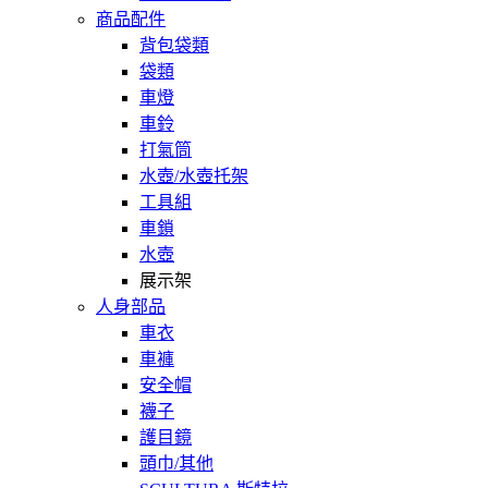
商品配件
背包袋類
袋類
車燈
車鈴
打氣筒
水壺/水壺托架
工具組
車鎖
水壺
展示架
人身部品
車衣
車褲
安全帽
襪子
護目鏡
頭巾/其他