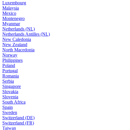
Luxembourg
Malaysia
Mexico
Montenegro
Myanmar
Netherlands (NL)
Netherlands Antilles (NL)
New Caledonia
New Zealand
North Macedonia
Norway
Philippines
Poland
Portugal
Romania
Serbia
Singapore
Slovakia
Slovenia
South Africa
Spain
Sweden
Switzerland (DE)
Switzerland (FR)
Taiwan