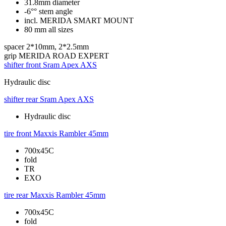
31.8mm diameter
-6°° stem angle
incl. MERIDA SMART MOUNT
80 mm all sizes
spacer
2*10mm, 2*2.5mm
grip
MERIDA ROAD EXPERT
shifter front
Sram Apex AXS
Hydraulic disc
shifter rear
Sram Apex AXS
Hydraulic disc
tire front
Maxxis Rambler 45mm
700x45C
fold
TR
EXO
tire rear
Maxxis Rambler 45mm
700x45C
fold