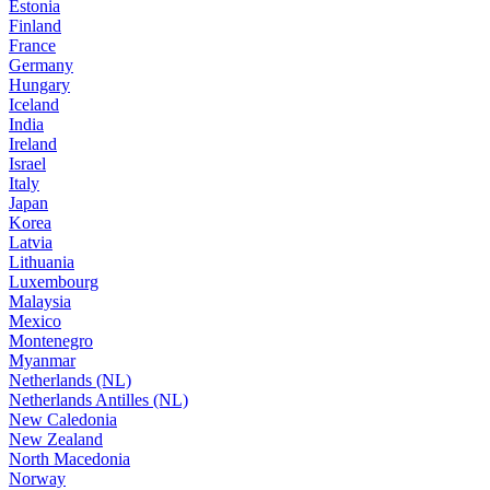
Estonia
Finland
France
Germany
Hungary
Iceland
India
Ireland
Israel
Italy
Japan
Korea
Latvia
Lithuania
Luxembourg
Malaysia
Mexico
Montenegro
Myanmar
Netherlands (NL)
Netherlands Antilles (NL)
New Caledonia
New Zealand
North Macedonia
Norway