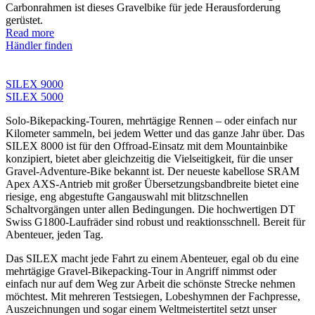
Carbonrahmen ist dieses Gravelbike für jede Herausforderung
gerüstet.
Read more
Händler finden
SILEX 9000
SILEX 5000
Solo-Bikepacking-Touren, mehrtägige Rennen – oder einfach nur
Kilometer sammeln, bei jedem Wetter und das ganze Jahr über. Das
SILEX 8000 ist für den Offroad-Einsatz mit dem Mountainbike
konzipiert, bietet aber gleichzeitig die Vielseitigkeit, für die unser
Gravel-Adventure-Bike bekannt ist. Der neueste kabellose SRAM
Apex AXS-Antrieb mit großer Übersetzungsbandbreite bietet eine
riesige, eng abgestufte Gangauswahl mit blitzschnellen
Schaltvorgängen unter allen Bedingungen. Die hochwertigen DT
Swiss G1800-Laufräder sind robust und reaktionsschnell. Bereit für
Abenteuer, jeden Tag.
Das SILEX macht jede Fahrt zu einem Abenteuer, egal ob du eine
mehrtägige Gravel-Bikepacking-Tour in Angriff nimmst oder
einfach nur auf dem Weg zur Arbeit die schönste Strecke nehmen
möchtest. Mit mehreren Testsiegen, Lobeshymnen der Fachpresse,
Auszeichnungen und sogar einem Weltmeistertitel setzt unser