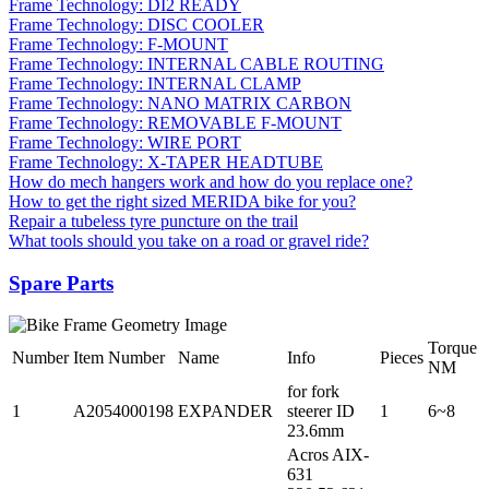
Frame Technology: DI2 READY
Frame Technology: DISC COOLER
Frame Technology: F-MOUNT
Frame Technology: INTERNAL CABLE ROUTING
Frame Technology: INTERNAL CLAMP
Frame Technology: NANO MATRIX CARBON
Frame Technology: REMOVABLE F-MOUNT
Frame Technology: WIRE PORT
Frame Technology: X-TAPER HEADTUBE
How do mech hangers work and how do you replace one?
How to get the right sized MERIDA bike for you?
Repair a tubeless tyre puncture on the trail
What tools should you take on a road or gravel ride?
Spare Parts
Torque
Number
Item Number
Name
Info
Pieces
NM
for fork
1
A2054000198
EXPANDER
steerer ID
1
6~8
23.6mm
Acros AIX-
631