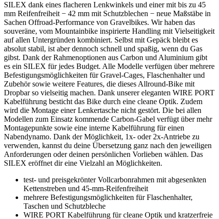
SILEX dank eines flacheren Lenkwinkels und einer mit bis zu 45
mm Reifenfreiheit − 42 mm mit Schutzblechen − neue Maßstäbe in
Sachen Offroad-Performance von Gravelbikes. Wir haben das
souveräne, vom Mountainbike inspirierte Handling mit Vielseitigkeit
auf allen Untergründen kombiniert. Selbst mit Gepäck bleibt es
absolut stabil, ist aber dennoch schnell und spaßig, wenn du Gas
gibst. Dank der Rahmenoptionen aus Carbon und Aluminium gibt
es ein SILEX für jedes Budget. Alle Modelle verfügen über mehrere
Befestigungsmöglichkeiten für Gravel-Cages, Flaschenhalter und
Zubehör sowie weitere Features, die dieses Allround-Bike mit
Dropbar so vielseitig machen. Dank unserer eleganten WIRE PORT
Kabelführung besticht das Bike durch eine cleane Optik. Zudem
wird die Montage einer Lenkertasche nicht gestört. Die bei allen
Modellen zum Einsatz kommende Carbon-Gabel verfügt über mehr
Montagepunkte sowie eine interne Kabelführung für einen
Nabendynamo. Dank der Möglichkeit, 1x- oder 2x-Antriebe zu
verwenden, kannst du deine Übersetzung ganz nach den jeweiligen
Anforderungen oder deinen persönlichen Vorlieben wählen. Das
SILEX eröffnet dir eine Vielzahl an Möglichkeiten.
test- und preisgekrönter Vollcarbonrahmen mit abgesenkten
Kettenstreben und 45-mm-Reifenfreiheit
mehrere Befestigungsmöglichkeiten für Flaschenhalter,
Taschen und Schutzbleche
WIRE PORT Kabelführung für cleane Optik und kratzerfreie