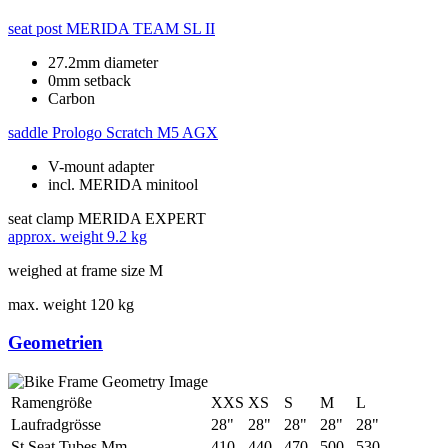
seat post
MERIDA TEAM SL II
27.2mm diameter
0mm setback
Carbon
saddle
Prologo Scratch M5 AGX
V-mount adapter
incl. MERIDA minitool
seat clamp
MERIDA EXPERT
approx. weight
9.2 kg
weighed at frame size M
max. weight
120 kg
Geometrien
Ramengröße
XXS
XS
S
M
L
Laufradgrösse
28"
28"
28"
28"
28"
St Seat Tubes Mm
410
440
470
500
530