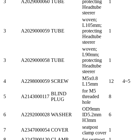
3
A2029000060
TUBE
protecting
1
Headtube
steerer
woven;
L105mm;
3
A2029000059
TUBE
protecting
1
Headtube
steerer
woven;
L90mm;
3
A2029000058
TUBE
protecting
1
Headtube
steerer
M5x0.8
4
A2298000059
SCREW
12
4~5
L15mm
for M5
BLIND
5
A2143000117
threaded
8
PLUG
hole
OD9mm
6
A2292000028
WASHER
ID5.2mm
6
H3mm
seatpost
7
A2347000054
COVER
1
clamp cover
8
A2247000120
CLAMP
for seatpost
1