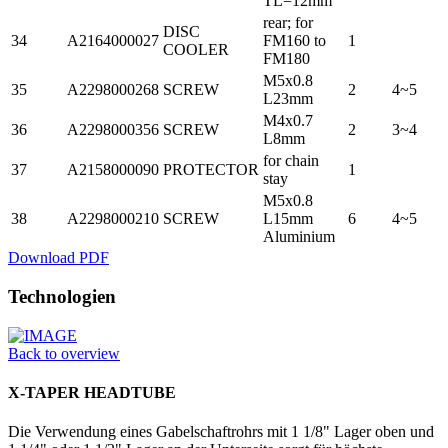
TL=12mm
rear; for
DISC
34
A2164000027
FM160 to
1
COOLER
FM180
M5x0.8
35
A2298000268
SCREW
2
4~5
L23mm
M4x0.7
36
A2298000356
SCREW
2
3~4
L8mm
for chain
37
A2158000090
PROTECTOR
1
stay
M5x0.8
38
A2298000210
SCREW
L15mm
6
4~5
Aluminium
Download PDF
Technologien
Back to overview
X-TAPER HEADTUBE
Die Verwendung eines Gabelschaftrohrs mit 1 1/8" Lager oben und