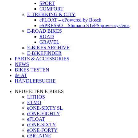
SPORT
COMFORT
E-TREKKING & CITY
eFLOAT – ePowered by Bosch
eSPRESSO – Shimano STePS power systems
E-ROAD BIKES
ROAD
GRAVEL
E-BIKES ARCHIVE
E-BIKEFINDER
PARTS & ACCESSORIES
NEWS
BIKES TESTEN
de-AT
HÄNDLERSUCHE
NEUHEITEN E-BIKES
LITHOS
ETMO
eONE-SIXTY SL
eONE-EIGHTY
eFLOAT
eONE-SIXTY
eONE-FORTY
eBIG.NINE