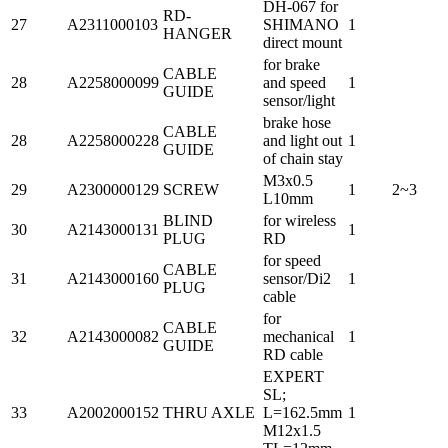
DH-067 for
RD-
27
A2311000103
SHIMANO
1
HANGER
direct mount
for brake
CABLE
28
A2258000099
and speed
1
GUIDE
sensor/light
brake hose
CABLE
28
A2258000228
and light out
1
GUIDE
of chain stay
M3x0.5
29
A2300000129
SCREW
1
2~3
L10mm
BLIND
for wireless
30
A2143000131
1
PLUG
RD
for speed
CABLE
31
A2143000160
sensor/Di2
1
PLUG
cable
for
CABLE
32
A2143000082
mechanical
1
GUIDE
RD cable
EXPERT
SL;
33
A2002000152
THRU AXLE
L=162.5mm
1
M12x1.5