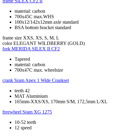
frame
SILEX CF2 II
material: carbon
700x45C max.WHS
100x12/142x12mm axle standard
BSA bottom bracket standard
frame size
XXS, XS, S, M, L
color
ELEGANT WILDBERRY (GOLD)
fork
MERIDA SILEX II CF2
Tapered
material: carbon
700x47C max. wheelsize
crank
Sram Apex 1 Wide Crankset
teeth 42
MAT Aluminium
165mm-XXS/XS, 170mm S/M, 172,5mm L/XL
freewheel
Sram XG 1275
10-52 teeth
12 speed