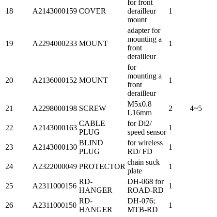
for front
18
A2143000159
COVER
derailleur
1
mount
adapter for
mounting a
19
A2294000233
MOUNT
1
front
derailleur
for
mounting a
20
A2136000152
MOUNT
1
front
derailleur
M5x0.8
21
A2298000198
SCREW
2
4~5
L16mm
CABLE
for Di2/
22
A2143000163
1
PLUG
speed sensor
BLIND
for wireless
23
A2143000130
1
PLUG
RD/ FD
chain suck
24
A2322000049
PROTECTOR
1
plate
RD-
DH-068 for
25
A2311000156
1
HANGER
ROAD-RD
RD-
DH-076;
26
A2311000150
1
HANGER
MTB-RD