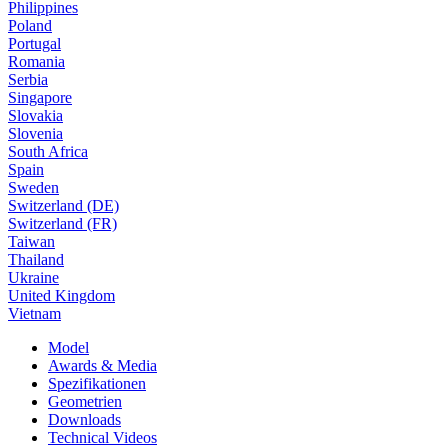
Philippines
Poland
Portugal
Romania
Serbia
Singapore
Slovakia
Slovenia
South Africa
Spain
Sweden
Switzerland (DE)
Switzerland (FR)
Taiwan
Thailand
Ukraine
United Kingdom
Vietnam
Model
Awards & Media
Spezifikationen
Geometrien
Downloads
Technical Videos