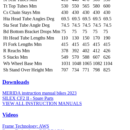
Tt Top Tubes Mm
530
550
565
580
600
Cs Chain Stays Mm
430
430
430
430
430
Hta Head Tube Angles Deg
69.5
69.5
69.5
69.5
69.5
Sta Seat Tube Angle Deg
74.5
74.5
74.5
74.5
74.5
Bd Bottom Bracket Drops Mm
75
75
75
75
75
Ht Head Tube Lengths Mm
110
130
150
170
190
Fl Fork Lengths Mm
415
415
415
415
415
R Reachs Mm
378
392
402
412
426
S Stacks Mm
549
570
588
607
626
Wb Wheel Base Mm
1031
1048
1065
1082
1104
Sh Stand Over Height Mm
707
734
771
798
825
Downloads
MERIDA instruction manual bikes 2023
SILEX CF2 II - Spare Parts
VIEW ALL INSTRUCTION MANUALS
Videos
Frame Technology: AWS