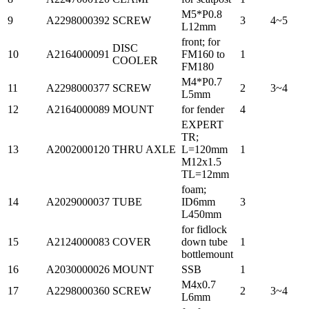
M5*P0.8
9
A2298000392
SCREW
3
4~5
L12mm
front; for
DISC
10
A2164000091
FM160 to
1
COOLER
FM180
M4*P0.7
11
A2298000377
SCREW
2
3~4
L5mm
12
A2164000089
MOUNT
for fender
4
EXPERT
TR;
13
A2002000120
THRU AXLE
L=120mm
1
M12x1.5
TL=12mm
foam;
14
A2029000037
TUBE
ID6mm
3
L450mm
for fidlock
15
A2124000083
COVER
down tube
1
bottlemount
16
A2030000026
MOUNT
SSB
1
M4x0.7
17
A2298000360
SCREW
2
3~4
L6mm