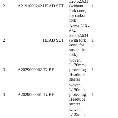
320.52.631
2
A2191000242
HEAD SET
(without
1
fork cone,
for carbon
fork)
Acros AIX-
634
320.52.634
2
HEAD SET
(with fork
1
cone, for
suspension
fork)
woven;
L170mm;
3
A2029000062
TUBE
protecting
1
Headtube
steerer
woven;
L150mm;
3
A2029000061
TUBE
protecting
1
Headtube
steerer
woven;
L125mm;