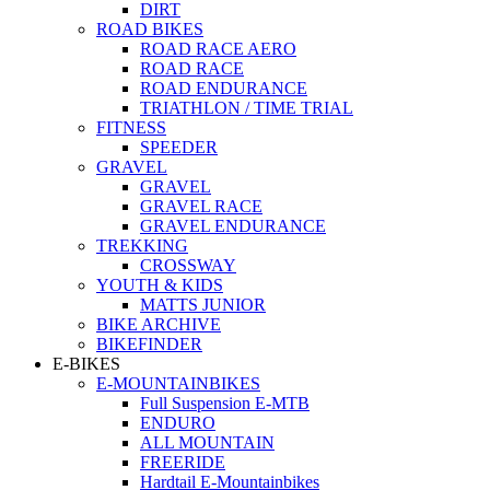
DIRT
ROAD BIKES
ROAD RACE AERO
ROAD RACE
ROAD ENDURANCE
TRIATHLON / TIME TRIAL
FITNESS
SPEEDER
GRAVEL
GRAVEL
GRAVEL RACE
GRAVEL ENDURANCE
TREKKING
CROSSWAY
YOUTH & KIDS
MATTS JUNIOR
BIKE ARCHIVE
BIKEFINDER
E-BIKES
E-MOUNTAINBIKES
Full Suspension E-MTB
ENDURO
ALL MOUNTAIN
FREERIDE
Hardtail E-Mountainbikes