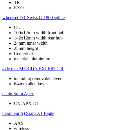
TR
EXO
wheelset
DT Swiss G 1800 spline
CL
100x12mm width front hub
142x12mm width rear hub
24mm inner width
25mm height
Centerlock
material: aluminium
axle rear
MERIDA EXPERT TR
including removable lever
6/4mm allen key
chain
Sram Apex
CN-APX-D1
derailleur (r)
Sram X1 Eagle
AXS
wireless