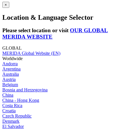
×
Location & Language Selector
Please select location or visit
OUR GLOBAL
MERIDA WEBSITE
GLOBAL
MERIDA Global Website (EN)
Worldwide
Andorra
Argentina
Australia
Austria
Belgium
Bosnia and Herzegovina
China
China - Hong Kong
Costa Rica
Croatia
Czech Republic
Denmark
El Salvador