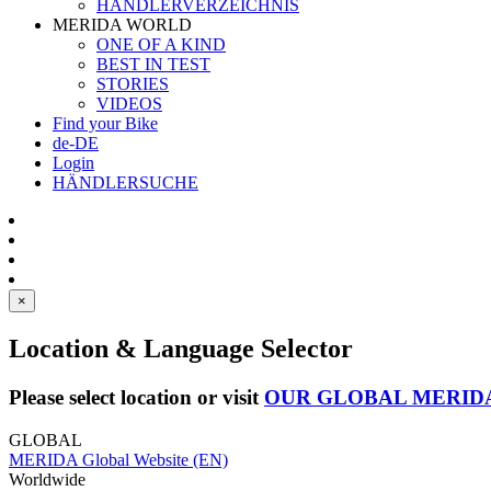
HÄNDLERVERZEICHNIS
MERIDA WORLD
ONE OF A KIND
BEST IN TEST
STORIES
VIDEOS
Find your Bike
de-DE
Login
HÄNDLERSUCHE
×
Location & Language Selector
Please select location or visit
OUR GLOBAL MERID
GLOBAL
MERIDA Global Website (EN)
Worldwide