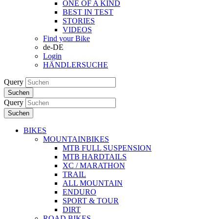
ONE OF A KIND
BEST IN TEST
STORIES
VIDEOS
Find your Bike
de-DE
Login
HÄNDLERSUCHE
Query
Suchen
Query
Suchen
BIKES
MOUNTAINBIKES
MTB FULL SUSPENSION
MTB HARDTAILS
XC / MARATHON
TRAIL
ALL MOUNTAIN
ENDURO
SPORT & TOUR
DIRT
ROAD BIKES