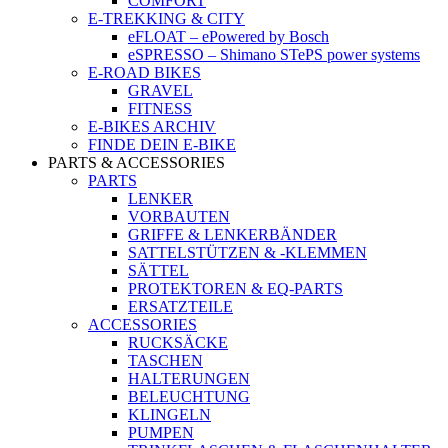
COMFORT
E-TREKKING & CITY
eFLOAT – ePowered by Bosch
eSPRESSO – Shimano STePS power systems
E-ROAD BIKES
GRAVEL
FITNESS
E-BIKES ARCHIV
FINDE DEIN E-BIKE
PARTS & ACCESSORIES
PARTS
LENKER
VORBAUTEN
GRIFFE & LENKERBÄNDER
SATTELSTÜTZEN & -KLEMMEN
SÄTTEL
PROTEKTOREN & EQ-PARTS
ERSATZTEILE
ACCESSORIES
RUCKSÄCKE
TASCHEN
HALTERUNGEN
BELEUCHTUNG
KLINGELN
PUMPEN