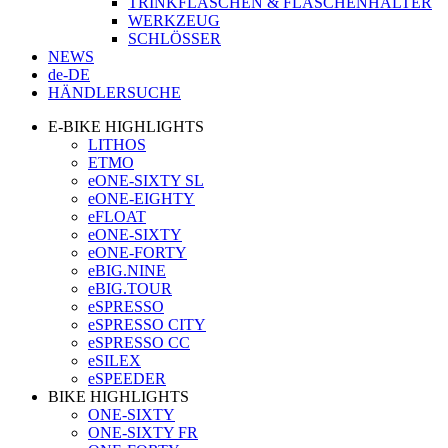
TRINKFLASCHEN & FLASCHENHALTER
WERKZEUG
SCHLÖSSER
NEWS
de-DE
HÄNDLERSUCHE
E-BIKE HIGHLIGHTS
LITHOS
ETMO
eONE-SIXTY SL
eONE-EIGHTY
eFLOAT
eONE-SIXTY
eONE-FORTY
eBIG.NINE
eBIG.TOUR
eSPRESSO
eSPRESSO CITY
eSPRESSO CC
eSILEX
eSPEEDER
BIKE HIGHLIGHTS
ONE-SIXTY
ONE-SIXTY FR