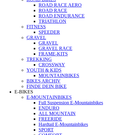
ROAD RACE AERO
ROAD RACE
ROAD ENDURANCE
TRIATHLON
FITNESS
SPEEDER
GRAVEL
GRAVEL
GRAVEL RACE
FRAME-KITS
TREKKING
CROSSWAY
YOUTH & KIDS
MOUNTAINBIKES
BIKES ARCHIV
FINDE DEIN BIKE
E-BIKES
E-MOUNTAINBIKES
Full Suspension E-Mountainbikes
ENDURO
ALL MOUNTAIN
FREERIDE
Hardtail E-Mountainbikes
SPORT