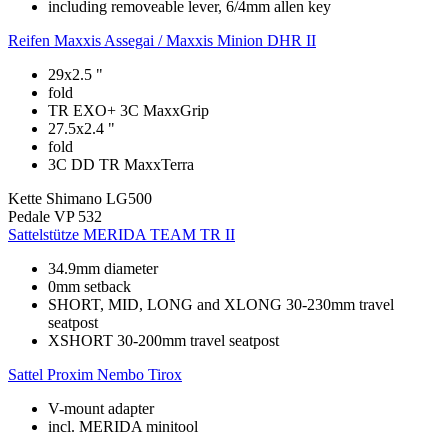
including removeable lever, 6/4mm allen key
Reifen
Maxxis Assegai / Maxxis Minion DHR II
29x2.5 "
fold
TR EXO+ 3C MaxxGrip
27.5x2.4 "
fold
3C DD TR MaxxTerra
Kette
Shimano LG500
Pedale
VP 532
Sattelstütze
MERIDA TEAM TR II
34.9mm diameter
0mm setback
SHORT, MID, LONG and XLONG 30-230mm travel
seatpost
XSHORT 30-200mm travel seatpost
Sattel
Proxim Nembo Tirox
V-mount adapter
incl. MERIDA minitool