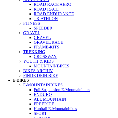
ROAD RACE AERO
ROAD RACE
ROAD ENDURANCE
TRIATHLON
FITNESS
SPEEDER
GRAVEL
GRAVEL
GRAVEL RACE
FRAME-KITS
TREKKING
CROSSWAY
YOUTH & KIDS
MOUNTAINBIKES
BIKES ARCHIV
FINDE DEIN BIKE
E-BIKES
E-MOUNTAINBIKES
Full Suspension E-Mountainbikes
ENDURO
ALL MOUNTAIN
FREERIDE
Hardtail E-Mountainbikes
SPORT