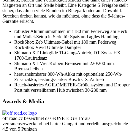
Magneten an Ort und Stelle bleibt. Eine Kategorie-5-Freigabe stellt
sicher, dass du so viele Runden im Bikepark oder auf Downhill-
Strecken drehen kannst, wie du möchtest, ohne dass die 5-Jahres-
Garantie erlischt.
robuster Aluminiumrahmen mit 180 mm Federweg am Heck
und Mullet-Setup in Serie für Spaß und agiles Handling
RockShox Zeb Ultimate-Gabel mit 180 mm Federweg,
RockShox Vivid Ultimate-Dämpfer
Shimano XT Linkglide 11-Gang-Antrieb, DT Swiss HX
1700-Laufradsatz
Shimano XT Vier-Kolben-Bremsen mit 220/200-mm-
Bremsscheiben
herausnehmbarer 800-Wh-Akku mit optionalem 250-Wh-
Zusatzakku, leistungsstarker Bosch CX-Antrieb
Reach-basiertes AGILOMETER-Größensystem und Dropper
Post mit verstellbarem Hub zwischen 30-230 mm
Awards & Media
off-road.cc bezeichnet das eONE-EIGHTY als
vertrauenserweckend bei harter Gangart und verleiht ausgzeichnete
4.5 von 5 Punkten