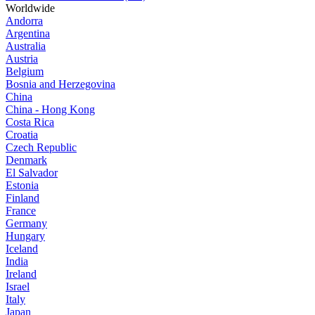
Worldwide
Andorra
Argentina
Australia
Austria
Belgium
Bosnia and Herzegovina
China
China - Hong Kong
Costa Rica
Croatia
Czech Republic
Denmark
El Salvador
Estonia
Finland
France
Germany
Hungary
Iceland
India
Ireland
Israel
Italy
Japan