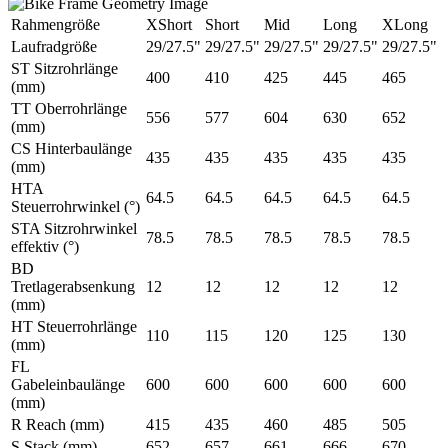
Rahmengröße
XShort
Short
Mid
Long
XLong
Laufradgröße
29/27.5"
29/27.5"
29/27.5"
29/27.5"
29/27.5"
ST Sitzrohrlänge
400
410
425
445
465
(mm)
TT Oberrohrlänge
556
577
604
630
652
(mm)
CS Hinterbaulänge
435
435
435
435
435
(mm)
HTA
64.5
64.5
64.5
64.5
64.5
Steuerrohrwinkel (°)
STA Sitzrohrwinkel
78.5
78.5
78.5
78.5
78.5
effektiv (°)
BD
Tretlagerabsenkung
12
12
12
12
12
(mm)
HT Steuerrohrlänge
110
115
120
125
130
(mm)
FL
Gabeleinbaulänge
600
600
600
600
600
(mm)
R Reach (mm)
415
435
460
485
505
S Stack (mm)
652
657
661
666
670