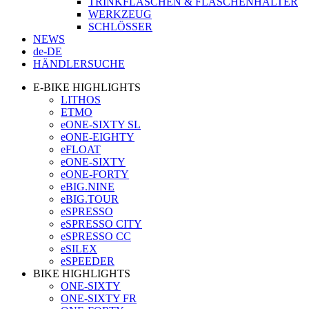
TRINKFLASCHEN & FLASCHENHALTER
WERKZEUG
SCHLÖSSER
NEWS
de-DE
HÄNDLERSUCHE
E-BIKE HIGHLIGHTS
LITHOS
ETMO
eONE-SIXTY SL
eONE-EIGHTY
eFLOAT
eONE-SIXTY
eONE-FORTY
eBIG.NINE
eBIG.TOUR
eSPRESSO
eSPRESSO CITY
eSPRESSO CC
eSILEX
eSPEEDER
BIKE HIGHLIGHTS
ONE-SIXTY
ONE-SIXTY FR