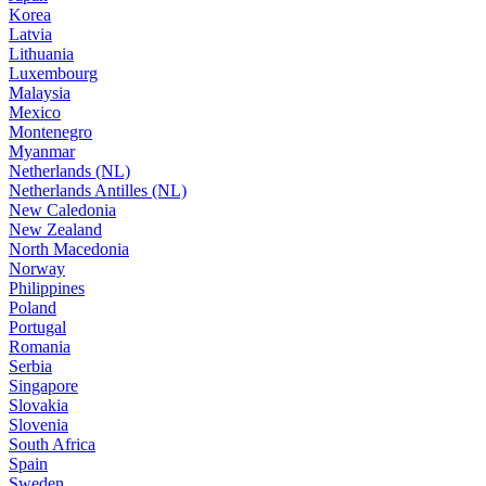
Korea
Latvia
Lithuania
Luxembourg
Malaysia
Mexico
Montenegro
Myanmar
Netherlands (NL)
Netherlands Antilles (NL)
New Caledonia
New Zealand
North Macedonia
Norway
Philippines
Poland
Portugal
Romania
Serbia
Singapore
Slovakia
Slovenia
South Africa
Spain
Sweden