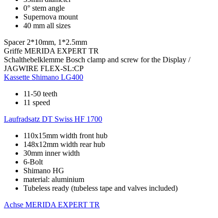
0° stem angle
Supernova mount
40 mm all sizes
Spacer
2*10mm, 1*2.5mm
Griffe
MERIDA EXPERT TR
Schalthebelklemme
Bosch clamp and screw for the Display /
JAGWIRE FLEX-SL:CP
Kassette
Shimano LG400
11-50 teeth
11 speed
Laufradsatz
DT Swiss HF 1700
110x15mm width front hub
148x12mm width rear hub
30mm inner width
6-Bolt
Shimano HG
material: aluminium
Tubeless ready (tubeless tape and valves included)
Achse
MERIDA EXPERT TR