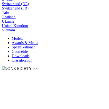
Switzerland (DE)
Switzerland (FR)
Taiwan
Thailand
Ukraine
United Kingdom
Vietnam
Modell
Awards & Media
Spezifikationen
Geometrie
Downloads
Classification