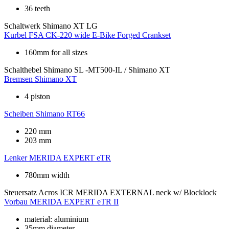
36 teeth
Schaltwerk
Shimano XT LG
Kurbel
FSA CK-220 wide E-Bike Forged Crankset
160mm for all sizes
Schalthebel
Shimano SL -MT500-IL / Shimano XT
Bremsen
Shimano XT
4 piston
Scheiben
Shimano RT66
220 mm
203 mm
Lenker
MERIDA EXPERT eTR
780mm width
Steuersatz
Acros ICR MERIDA EXTERNAL neck w/ Blocklock
Vorbau
MERIDA EXPERT eTR II
material: aluminium
35mm diameter