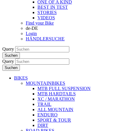
ONE OF A KIND
BEST IN TEST
STORIES
VIDEOS
Find your Bike
de-DE
Login
HÄNDLERSUCHE
Query
Suchen
Query
Suchen
BIKES
MOUNTAINBIKES
MTB FULL SUSPENSION
MTB HARDTAILS
XC / MARATHON
TRAIL
ALL MOUNTAIN
ENDURO
SPORT & TOUR
DIRT
ROAD BIKES