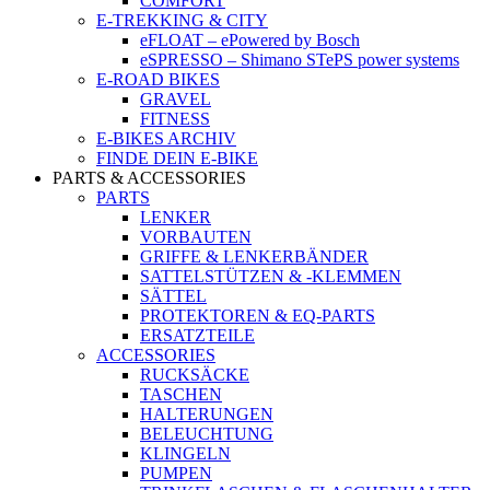
COMFORT
E-TREKKING & CITY
eFLOAT – ePowered by Bosch
eSPRESSO – Shimano STePS power systems
E-ROAD BIKES
GRAVEL
FITNESS
E-BIKES ARCHIV
FINDE DEIN E-BIKE
PARTS & ACCESSORIES
PARTS
LENKER
VORBAUTEN
GRIFFE & LENKERBÄNDER
SATTELSTÜTZEN & -KLEMMEN
SÄTTEL
PROTEKTOREN & EQ-PARTS
ERSATZTEILE
ACCESSORIES
RUCKSÄCKE
TASCHEN
HALTERUNGEN
BELEUCHTUNG
KLINGELN
PUMPEN