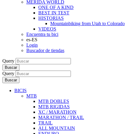
MERIDA WORLD
ONE OF A KIND
BEST IN TEST
HISTORIAS
Mountainbiking from Utah to Colorado
VIDEOS
Encuentra tu bici
es-ES
Login
Buscador de tiendas
Query
Buscar
Query
Buscar
BICIS
MTB
MTB DOBLES
MTB RIGIDAS
XC / MARATHON
MARATHON / TRAIL
TRAIL
ALL MOUNTAIN
ENDURO