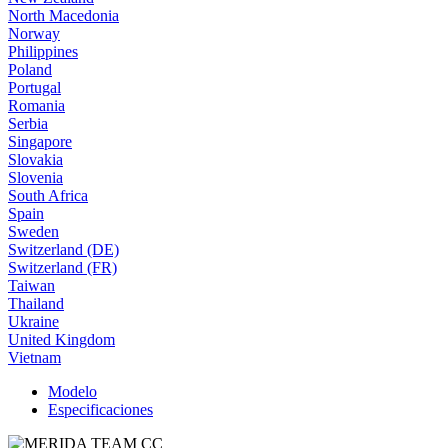
North Macedonia
Norway
Philippines
Poland
Portugal
Romania
Serbia
Singapore
Slovakia
Slovenia
South Africa
Spain
Sweden
Switzerland (DE)
Switzerland (FR)
Taiwan
Thailand
Ukraine
United Kingdom
Vietnam
Modelo
Especificaciones