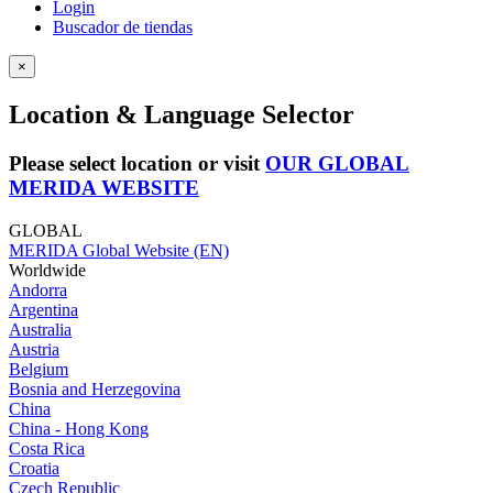
Login
Buscador de tiendas
×
Location & Language Selector
Please select location or visit
OUR GLOBAL
MERIDA WEBSITE
GLOBAL
MERIDA Global Website (EN)
Worldwide
Andorra
Argentina
Australia
Austria
Belgium
Bosnia and Herzegovina
China
China - Hong Kong
Costa Rica
Croatia
Czech Republic