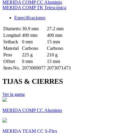
MERIDA COMP CC Aluminio
MERIDA COMP TR Telescópica
Especificaciones
Diametro
30.9 mm
27.2 mm
Longitud
400 mm
400 mm
Setback
0 mm
15 mm
Material
Carbono
Carbono
Peso
225 g
210 g
Offset
0 mm
15 mm
Item-No.
2073069077
2073071473
TIJAS & CIERRES
Ver la gama
MERIDA COMP CC Aluminio
MERIDA TEAM CC S-Flex