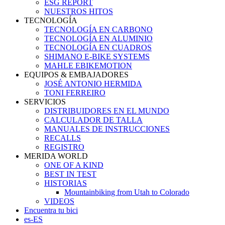
ESG REPORT
NUESTROS HITOS
TECNOLOGÍA
TECNOLOGÍA EN CARBONO
TECNOLOGÍA EN ALUMINIO
TECNOLOGÍA EN CUADROS
SHIMANO E-BIKE SYSTEMS
MAHLE EBIKEMOTION
EQUIPOS & EMBAJADORES
JOSÉ ANTONIO HERMIDA
TONI FERREIRO
SERVICIOS
DISTRIBUIDORES EN EL MUNDO
CALCULADOR DE TALLA
MANUALES DE INSTRUCCIONES
RECALLS
REGISTRO
MERIDA WORLD
ONE OF A KIND
BEST IN TEST
HISTORIAS
Mountainbiking from Utah to Colorado
VIDEOS
Encuentra tu bici
es-ES