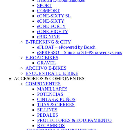
Hardtail E-Mountainbikes
SPORT
COMFORT
eONE-SIXTY SL
eONE-SIXTY
eONE-FORTY
eONE-EIGHTY
eBIG.NINE
E-TREKKING & CITY
eFLOAT – ePowered by Bosch
eSPRESSO – Shimano STePS power systems
E-ROAD BIKES
GRAVEL
ARCHIVO E-BIKES
ENCUENTRA TU E-BIKE
ACCESORIOS & COMPONENTES
COMPONENTES
MANILLARES
POTENCIAS
CINTAS & PUÑOS
TIJAS & CIERRES
SILLINES
PEDALES
PROTECTORES & EQUIPAMIENTO
RECAMBIOS