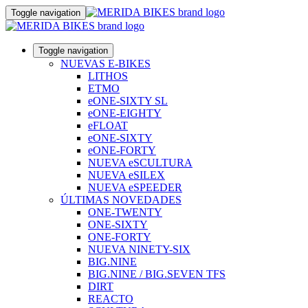
Toggle navigation
Toggle navigation
NUEVAS E-BIKES
LITHOS
ETMO
eONE-SIXTY SL
eONE-EIGHTY
eFLOAT
eONE-SIXTY
eONE-FORTY
NUEVA eSCULTURA
NUEVA eSILEX
NUEVA eSPEEDER
ÚLTIMAS NOVEDADES
ONE-TWENTY
ONE-SIXTY
ONE-FORTY
NUEVA NINETY-SIX
BIG.NINE
BIG.NINE / BIG.SEVEN TFS
DIRT
REACTO