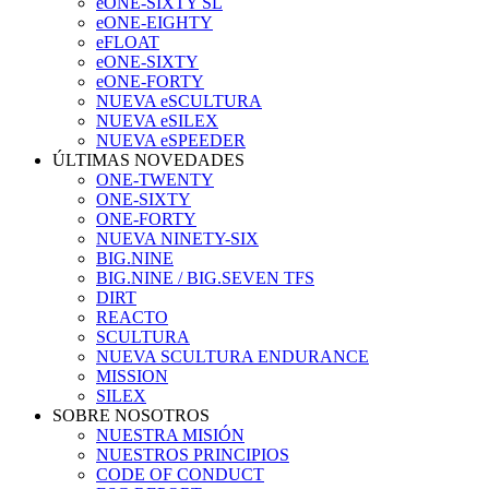
eONE-SIXTY SL
eONE-EIGHTY
eFLOAT
eONE-SIXTY
eONE-FORTY
NUEVA eSCULTURA
NUEVA eSILEX
NUEVA eSPEEDER
ÚLTIMAS NOVEDADES
ONE-TWENTY
ONE-SIXTY
ONE-FORTY
NUEVA NINETY-SIX
BIG.NINE
BIG.NINE / BIG.SEVEN TFS
DIRT
REACTO
SCULTURA
NUEVA SCULTURA ENDURANCE
MISSION
SILEX
SOBRE NOSOTROS
NUESTRA MISIÓN
NUESTROS PRINCIPIOS
CODE OF CONDUCT