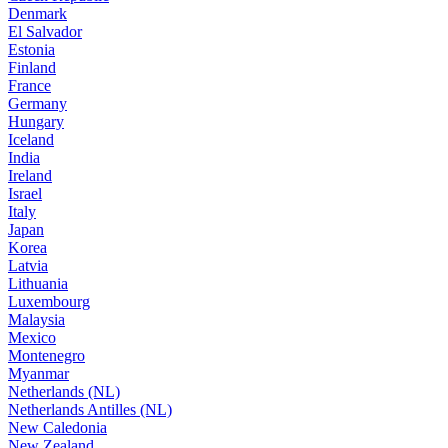
Denmark
El Salvador
Estonia
Finland
France
Germany
Hungary
Iceland
India
Ireland
Israel
Italy
Japan
Korea
Latvia
Lithuania
Luxembourg
Malaysia
Mexico
Montenegro
Myanmar
Netherlands (NL)
Netherlands Antilles (NL)
New Caledonia
New Zealand