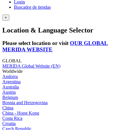
Login
Buscador de tiendas
×
Location & Language Selector
Please select location or visit
OUR GLOBAL
MERIDA WEBSITE
GLOBAL
MERIDA Global Website (EN)
Worldwide
Andorra
Argentina
Australia
Austria
Belgium
Bosnia and Herzegovina
China
China - Hong Kong
Costa Rica
Croatia
Czech Republic