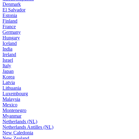
Denmark
El Salvador
Estonia
Finland
France
Germany
Hungary
Iceland
India
Ireland
Israel
Italy
Japan
Korea
Latvia
Lithuania
Luxembourg
Malaysia
Mexico
Montenegro
Myanmar
Netherlands (NL)
Netherlands Antilles (NL)
New Caledonia
New Zealand