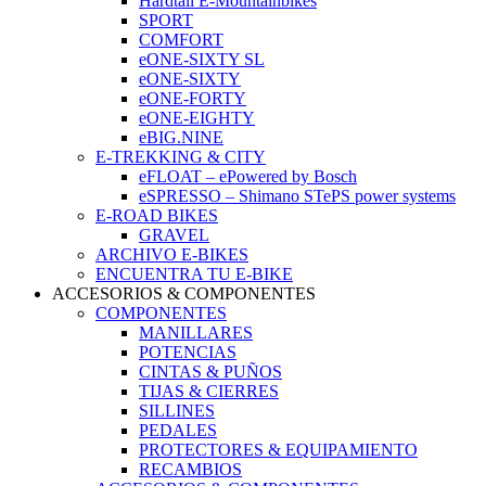
Hardtail E-Mountainbikes
SPORT
COMFORT
eONE-SIXTY SL
eONE-SIXTY
eONE-FORTY
eONE-EIGHTY
eBIG.NINE
E-TREKKING & CITY
eFLOAT – ePowered by Bosch
eSPRESSO – Shimano STePS power systems
E-ROAD BIKES
GRAVEL
ARCHIVO E-BIKES
ENCUENTRA TU E-BIKE
ACCESORIOS & COMPONENTES
COMPONENTES
MANILLARES
POTENCIAS
CINTAS & PUÑOS
TIJAS & CIERRES
SILLINES
PEDALES
PROTECTORES & EQUIPAMIENTO
RECAMBIOS