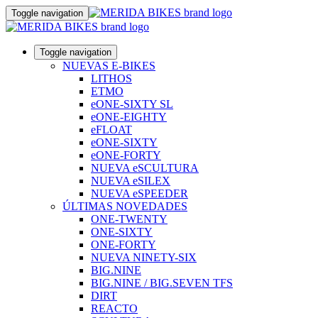
Toggle navigation
Toggle navigation
NUEVAS E-BIKES
LITHOS
ETMO
eONE-SIXTY SL
eONE-EIGHTY
eFLOAT
eONE-SIXTY
eONE-FORTY
NUEVA eSCULTURA
NUEVA eSILEX
NUEVA eSPEEDER
ÚLTIMAS NOVEDADES
ONE-TWENTY
ONE-SIXTY
ONE-FORTY
NUEVA NINETY-SIX
BIG.NINE
BIG.NINE / BIG.SEVEN TFS
DIRT
REACTO