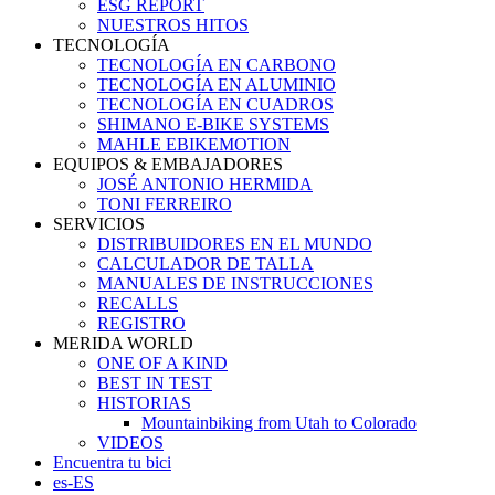
ESG REPORT
NUESTROS HITOS
TECNOLOGÍA
TECNOLOGÍA EN CARBONO
TECNOLOGÍA EN ALUMINIO
TECNOLOGÍA EN CUADROS
SHIMANO E-BIKE SYSTEMS
MAHLE EBIKEMOTION
EQUIPOS & EMBAJADORES
JOSÉ ANTONIO HERMIDA
TONI FERREIRO
SERVICIOS
DISTRIBUIDORES EN EL MUNDO
CALCULADOR DE TALLA
MANUALES DE INSTRUCCIONES
RECALLS
REGISTRO
MERIDA WORLD
ONE OF A KIND
BEST IN TEST
HISTORIAS
Mountainbiking from Utah to Colorado
VIDEOS
Encuentra tu bici
es-ES