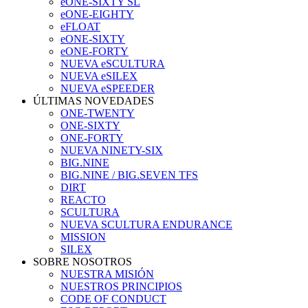
eONE-SIXTY SL
eONE-EIGHTY
eFLOAT
eONE-SIXTY
eONE-FORTY
NUEVA eSCULTURA
NUEVA eSILEX
NUEVA eSPEEDER
ÚLTIMAS NOVEDADES
ONE-TWENTY
ONE-SIXTY
ONE-FORTY
NUEVA NINETY-SIX
BIG.NINE
BIG.NINE / BIG.SEVEN TFS
DIRT
REACTO
SCULTURA
NUEVA SCULTURA ENDURANCE
MISSION
SILEX
SOBRE NOSOTROS
NUESTRA MISIÓN
NUESTROS PRINCIPIOS
CODE OF CONDUCT