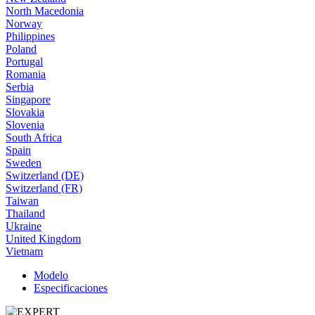
North Macedonia
Norway
Philippines
Poland
Portugal
Romania
Serbia
Singapore
Slovakia
Slovenia
South Africa
Spain
Sweden
Switzerland (DE)
Switzerland (FR)
Taiwan
Thailand
Ukraine
United Kingdom
Vietnam
Modelo
Especificaciones