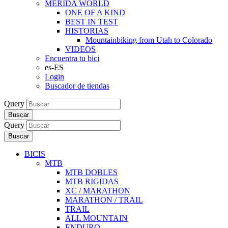
MERIDA WORLD
ONE OF A KIND
BEST IN TEST
HISTORIAS
Mountainbiking from Utah to Colorado
VIDEOS
Encuentra tu bici
es-ES
Login
Buscador de tiendas
Query
Buscar
Query
Buscar
BICIS
MTB
MTB DOBLES
MTB RIGIDAS
XC / MARATHON
MARATHON / TRAIL
TRAIL
ALL MOUNTAIN
ENDURO