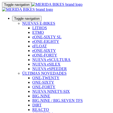
Toggle navigation
Toggle navigation
NUEVAS E-BIKES
LITHOS
ETMO
eONE-SIXTY SL
eONE-EIGHTY
eFLOAT
eONE-SIXTY
eONE-FORTY
NUEVA eSCULTURA
NUEVA eSILEX
NUEVA eSPEEDER
ÚLTIMAS NOVEDADES
ONE-TWENTY
ONE-SIXTY
ONE-FORTY
NUEVA NINETY-SIX
BIG.NINE
BIG.NINE / BIG.SEVEN TFS
DIRT
REACTO