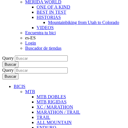
MERIDA WORLD
ONE OF A KIND
BEST IN TEST
HISTORIAS
Mountainbiking from Utah to Colorado
VIDEOS
Encuentra tu bici
es-ES
Login
Buscador de tiendas
Query
Buscar
Query
Buscar
BICIS
MTB
MTB DOBLES
MTB RIGIDAS
XC / MARATHON
MARATHON / TRAIL
TRAIL
ALL MOUNTAIN
ENDURO