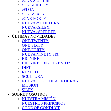
eONE-SIXTY SL
eONE-EIGHTY
eFLOAT
eONE-SIXTY
eONE-FORTY
NUEVA eSCULTURA
NUEVA eSILEX
NUEVA eSPEEDER
ÚLTIMAS NOVEDADES
ONE-TWENTY
ONE-SIXTY
ONE-FORTY
NUEVA NINETY-SIX
BIG.NINE
BIG.NINE / BIG.SEVEN TFS
DIRT
REACTO
SCULTURA
NUEVA SCULTURA ENDURANCE
MISSION
SILEX
SOBRE NOSOTROS
NUESTRA MISIÓN
NUESTROS PRINCIPIOS
CODE OF CONDUCT