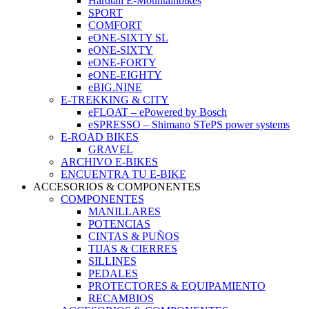
Hardtail E-Mountainbikes
SPORT
COMFORT
eONE-SIXTY SL
eONE-SIXTY
eONE-FORTY
eONE-EIGHTY
eBIG.NINE
E-TREKKING & CITY
eFLOAT – ePowered by Bosch
eSPRESSO – Shimano STePS power systems
E-ROAD BIKES
GRAVEL
ARCHIVO E-BIKES
ENCUENTRA TU E-BIKE
ACCESORIOS & COMPONENTES
COMPONENTES
MANILLARES
POTENCIAS
CINTAS & PUÑOS
TIJAS & CIERRES
SILLINES
PEDALES
PROTECTORES & EQUIPAMIENTO
RECAMBIOS