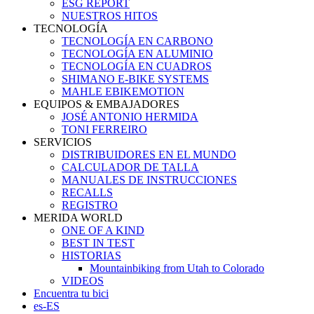
ESG REPORT
NUESTROS HITOS
TECNOLOGÍA
TECNOLOGÍA EN CARBONO
TECNOLOGÍA EN ALUMINIO
TECNOLOGÍA EN CUADROS
SHIMANO E-BIKE SYSTEMS
MAHLE EBIKEMOTION
EQUIPOS & EMBAJADORES
JOSÉ ANTONIO HERMIDA
TONI FERREIRO
SERVICIOS
DISTRIBUIDORES EN EL MUNDO
CALCULADOR DE TALLA
MANUALES DE INSTRUCCIONES
RECALLS
REGISTRO
MERIDA WORLD
ONE OF A KIND
BEST IN TEST
HISTORIAS
Mountainbiking from Utah to Colorado
VIDEOS
Encuentra tu bici
es-ES