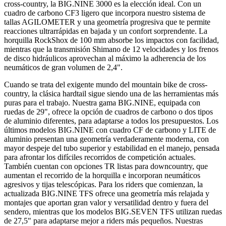
cross-country, la BIG.NINE 3000 es la elección ideal. Con un
cuadro de carbono CF3 ligero que incorpora nuestro sistema de
tallas AGILOMETER y una geometría progresiva que te permite
reacciones ultrarrápidas en bajada y un confort sorprendente. La
horquilla RockShox de 100 mm absorbe los impactos con facilidad,
mientras que la transmisión Shimano de 12 velocidades y los frenos
de disco hidráulicos aprovechan al máximo la adherencia de los
neumáticos de gran volumen de 2,4".
Cuando se trata del exigente mundo del mountain bike de cross-
country, la clásica hardtail sigue siendo una de las herramientas más
puras para el trabajo. Nuestra gama BIG.NINE, equipada con
ruedas de 29", ofrece la opción de cuadros de carbono o dos tipos
de aluminio diferentes, para adaptarse a todos los presupuestos. Los
últimos modelos BIG.NINE con cuadro CF de carbono y LITE de
aluminio presentan una geometría verdaderamente moderna, con
mayor despeje del tubo superior y estabilidad en el manejo, pensada
para afrontar los difíciles recorridos de competición actuales.
También cuentan con opciones TR listas para downcountry, que
aumentan el recorrido de la horquilla e incorporan neumáticos
agresivos y tijas telescópicas. Para los riders que comienzan, la
actualizada BIG.NINE TFS ofrece una geometría más relajada y
montajes que aportan gran valor y versatilidad dentro y fuera del
sendero, mientras que los modelos BIG.SEVEN TFS utilizan ruedas
de 27,5" para adaptarse mejor a riders más pequeños. Nuestras