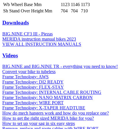
Wb Wheel Base Mm
1123
1146
1173
Sh Stand Over Height Mm
704
704
710
Downloads
BIG.NINE CF3 III - Piezas
MERIDA instruction manual bikes 2023
VIEW ALL INSTRUCTION MANUALS
Videos
BIG.NINE and BIG.NINE TR - everything you need to know!
Convert your bike to tubeless
Frame Technology: AWS
Frame Technology: DI2 READY
Frame Technology: FLEX-STAY
Frame Technology: INTERNAL CABLE ROUTING
Frame Technology: NANO MATRIX CARBON
Frame Technology: WIRE PORT
Frame Technology: X-TAPER HEADTUBE
How do mech hangers work and how do you replace one?
How to get the right sized MERIDA bike for you?
How to set up your sag in six easy steps
Remove, replace and route cables with WIRE PORT