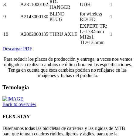
RD-
8
A2311000102
UDH
1
HANGER
BLIND
for wireless
9
A2143000130
1
PLUG
RD/ FD
EXPERT TR;
L=178.5mm
10
A2002000135
THRU AXLE
1
M12x1
TL=13.5mm
Descargar PDF
Para reducir los plazos de producción y entrega, a veces nos vemos
obligados a realizar cambios de última hora en las especificaciones.
Tenga en cuenta que esos cambios podrían no reflejarse en las
imágenes y fichas del producto.
Tecnología
Back to overview
FLEX-STAY
Diseñamos todas las bicicletas de carretera y las rigidas de MTB
para que tengan cuadros rígidos, ligeros y ágiles, para que la