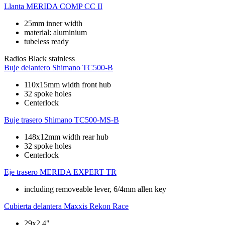
Llanta
MERIDA COMP CC II
25mm inner width
material: aluminium
tubeless ready
Radios
Black stainless
Buje delantero
Shimano TC500-B
110x15mm width front hub
32 spoke holes
Centerlock
Buje trasero
Shimano TC500-MS-B
148x12mm width rear hub
32 spoke holes
Centerlock
Eje trasero
MERIDA EXPERT TR
including removeable lever, 6/4mm allen key
Cubierta delantera
Maxxis Rekon Race
29x2.4"