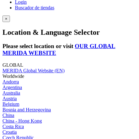
Login
Buscador de tiendas
×
Location & Language Selector
Please select location or visit
OUR GLOBAL
MERIDA WEBSITE
GLOBAL
MERIDA Global Website (EN)
Worldwide
Andorra
Argentina
Australia
Austria
Belgium
Bosnia and Herzegovina
China
China - Hong Kong
Costa Rica
Croatia
Czech Republic