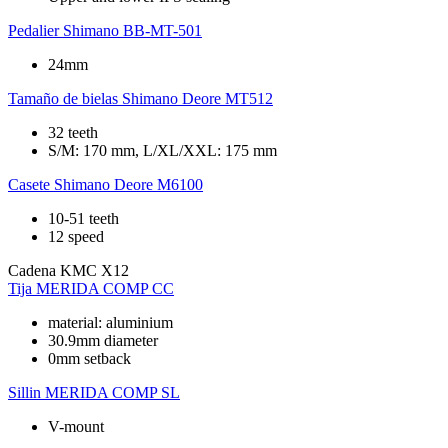
Pedalier
Shimano BB-MT-501
24mm
Tamaño de bielas
Shimano Deore MT512
32 teeth
S/M: 170 mm, L/XL/XXL: 175 mm
Casete
Shimano Deore M6100
10-51 teeth
12 speed
Cadena
KMC X12
Tija
MERIDA COMP CC
material: aluminium
30.9mm diameter
0mm setback
Sillin
MERIDA COMP SL
V-mount