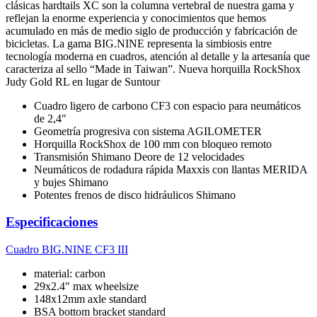
clásicas hardtails XC son la columna vertebral de nuestra gama y
reflejan la enorme experiencia y conocimientos que hemos
acumulado en más de medio siglo de producción y fabricación de
bicicletas. La gama BIG.NINE representa la simbiosis entre
tecnología moderna en cuadros, atención al detalle y la artesanía que
caracteriza al sello “Made in Taiwan”. Nueva horquilla RockShox
Judy Gold RL en lugar de Suntour
Cuadro ligero de carbono CF3 con espacio para neumáticos
de 2,4"
Geometría progresiva con sistema AGILOMETER
Horquilla RockShox de 100 mm con bloqueo remoto
Transmisión Shimano Deore de 12 velocidades
Neumáticos de rodadura rápida Maxxis con llantas MERIDA
y bujes Shimano
Potentes frenos de disco hidráulicos Shimano
Especificaciones
Cuadro
BIG.NINE CF3 III
material: carbon
29x2.4" max wheelsize
148x12mm axle standard
BSA bottom bracket standard