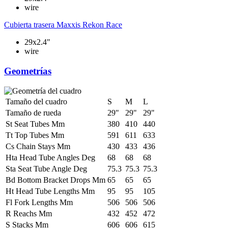
wire
Cubierta trasera
Maxxis Rekon Race
29x2.4"
wire
Geometrías
Tamaño del cuadro
S
M
L
Tamaño de rueda
29"
29"
29"
St Seat Tubes Mm
380
410
440
Tt Top Tubes Mm
591
611
633
Cs Chain Stays Mm
430
433
436
Hta Head Tube Angles Deg
68
68
68
Sta Seat Tube Angle Deg
75.3
75.3
75.3
Bd Bottom Bracket Drops Mm
65
65
65
Ht Head Tube Lengths Mm
95
95
105
Fl Fork Lengths Mm
506
506
506
R Reachs Mm
432
452
472
S Stacks Mm
606
606
615