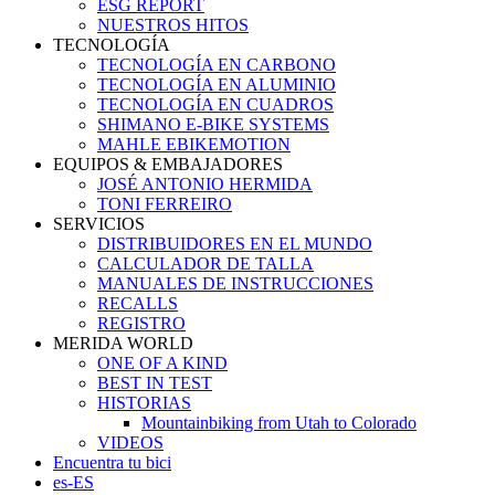
ESG REPORT
NUESTROS HITOS
TECNOLOGÍA
TECNOLOGÍA EN CARBONO
TECNOLOGÍA EN ALUMINIO
TECNOLOGÍA EN CUADROS
SHIMANO E-BIKE SYSTEMS
MAHLE EBIKEMOTION
EQUIPOS & EMBAJADORES
JOSÉ ANTONIO HERMIDA
TONI FERREIRO
SERVICIOS
DISTRIBUIDORES EN EL MUNDO
CALCULADOR DE TALLA
MANUALES DE INSTRUCCIONES
RECALLS
REGISTRO
MERIDA WORLD
ONE OF A KIND
BEST IN TEST
HISTORIAS
Mountainbiking from Utah to Colorado
VIDEOS
Encuentra tu bici
es-ES