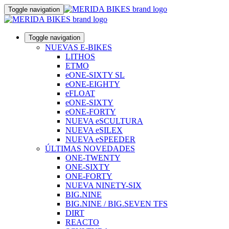
Toggle navigation
Toggle navigation
NUEVAS E-BIKES
LITHOS
ETMO
eONE-SIXTY SL
eONE-EIGHTY
eFLOAT
eONE-SIXTY
eONE-FORTY
NUEVA eSCULTURA
NUEVA eSILEX
NUEVA eSPEEDER
ÚLTIMAS NOVEDADES
ONE-TWENTY
ONE-SIXTY
ONE-FORTY
NUEVA NINETY-SIX
BIG.NINE
BIG.NINE / BIG.SEVEN TFS
DIRT
REACTO