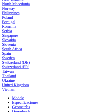
North Macedonia
Norway
Philippines
Poland
Portugal
Romania
Serbia
Singapore
Slovakia
Slovenia
South Africa
Spain
Sweden
Switzerland (DE)
Switzerland (FR)
Taiwan
Thailand
Ukraine
United Kingdom
Vietnam
Modelo
Especificaciones
Geometrías
Downloads