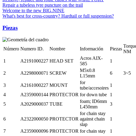
Repair a tubeless tyre puncture on the trail
Welcome to the new BIG.NINE
What's best for cross-country? Hardtail or full suspension?
Piezas
Torqu
Número
Numero ID.
Nombre
Información
Piezas
NM
Acros AIX-
1
A2191000227
HEAD SET
1
585
M5x0.8
2
A2298000071
SCREW
6
3~5
L15mm
for
3
A2161000227
MOUNT
1
tube/accesoires
4
A2359000144
PROTECTOR
for down tube
1
foam; ID6mm
5
A2029000037
TUBE
3
L450mm
for chain stay
6
A2322000050
PROTECTOR
against chain
1
slap
7
A2359000096
PROTECTOR
for chain stay
1