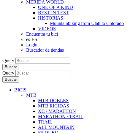
MERIDA WORLD
ONE OF A KIND
BEST IN TEST
HISTORIAS
Mountainbiking from Utah to Colorado
VIDEOS
Encuentra tu bici
es-ES
Login
Buscador de tiendas
Query
Buscar
Query
Buscar
BICIS
MTB
MTB DOBLES
MTB RIGIDAS
XC / MARATHON
MARATHON / TRAIL
TRAIL
ALL MOUNTAIN
ENDURO