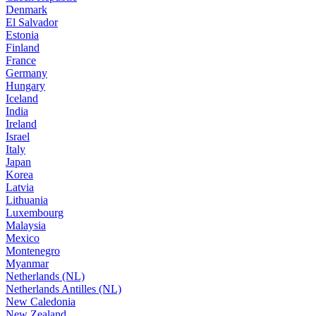
Denmark
El Salvador
Estonia
Finland
France
Germany
Hungary
Iceland
India
Ireland
Israel
Italy
Japan
Korea
Latvia
Lithuania
Luxembourg
Malaysia
Mexico
Montenegro
Myanmar
Netherlands (NL)
Netherlands Antilles (NL)
New Caledonia
New Zealand