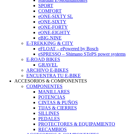
Hardtail E-Mountainbikes
SPORT
COMFORT
eONE-SIXTY SL
eONE-SIXTY
eONE-FORTY
eONE-EIGHTY
eBIG.NINE
E-TREKKING & CITY
eFLOAT – ePowered by Bosch
eSPRESSO – Shimano STePS power systems
E-ROAD BIKES
GRAVEL
ARCHIVO E-BIKES
ENCUENTRA TU E-BIKE
ACCESORIOS & COMPONENTES
COMPONENTES
MANILLARES
POTENCIAS
CINTAS & PUÑOS
TIJAS & CIERRES
SILLINES
PEDALES
PROTECTORES & EQUIPAMIENTO
RECAMBIOS