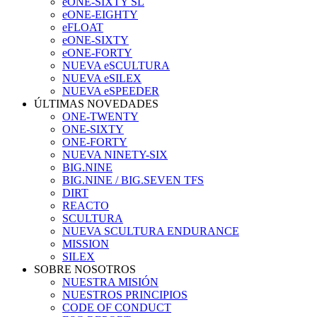
eONE-SIXTY SL
eONE-EIGHTY
eFLOAT
eONE-SIXTY
eONE-FORTY
NUEVA eSCULTURA
NUEVA eSILEX
NUEVA eSPEEDER
ÚLTIMAS NOVEDADES
ONE-TWENTY
ONE-SIXTY
ONE-FORTY
NUEVA NINETY-SIX
BIG.NINE
BIG.NINE / BIG.SEVEN TFS
DIRT
REACTO
SCULTURA
NUEVA SCULTURA ENDURANCE
MISSION
SILEX
SOBRE NOSOTROS
NUESTRA MISIÓN
NUESTROS PRINCIPIOS
CODE OF CONDUCT