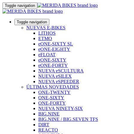
Toggle navigation
Toggle navigation
NUEVAS E-BIKES
LITHOS
ETMO
eONE-SIXTY SL
eONE-EIGHTY
eFLOAT
eONE-SIXTY
eONE-FORTY
NUEVA eSCULTURA
NUEVA eSILEX
NUEVA eSPEEDER
ÚLTIMAS NOVEDADES
ONE-TWENTY
ONE-SIXTY
ONE-FORTY
NUEVA NINETY-SIX
BIG.NINE
BIG.NINE / BIG.SEVEN TFS
DIRT
REACTO