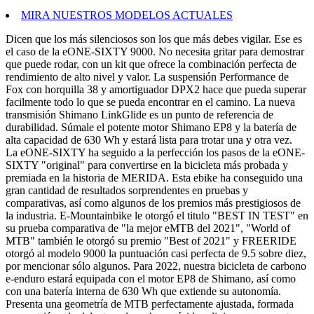
MIRA NUESTROS MODELOS ACTUALES
Dicen que los más silenciosos son los que más debes vigilar. Ese es
el caso de la eONE-SIXTY 9000. No necesita gritar para demostrar
que puede rodar, con un kit que ofrece la combinación perfecta de
rendimiento de alto nivel y valor. La suspensión Performance de
Fox con horquilla 38 y amortiguador DPX2 hace que pueda superar
facilmente todo lo que se pueda encontrar en el camino. La nueva
transmisión Shimano LinkGlide es un punto de referencia de
durabilidad. Súmale el potente motor Shimano EP8 y la batería de
alta capacidad de 630 Wh y estará lista para trotar una y otra vez.
La eONE-SIXTY ha seguido a la perfección los pasos de la eONE-
SIXTY "original" para convertirse en la bicicleta más probada y
premiada en la historia de MERIDA. Esta ebike ha conseguido una
gran cantidad de resultados sorprendentes en pruebas y
comparativas, así como algunos de los premios más prestigiosos de
la industria. E-Mountainbike le otorgó el titulo "BEST IN TEST" en
su prueba comparativa de "la mejor eMTB del 2021", "World of
MTB" también le otorgó su premio "Best of 2021" y FREERIDE
otorgó al modelo 9000 la puntuación casi perfecta de 9.5 sobre diez,
por mencionar sólo algunos. Para 2022, nuestra bicicleta de carbono
e-enduro estará equipada con el motor EP8 de Shimano, así como
con una batería interna de 630 Wh que extiende su autonomía.
Presenta una geometría de MTB perfectamente ajustada, formada