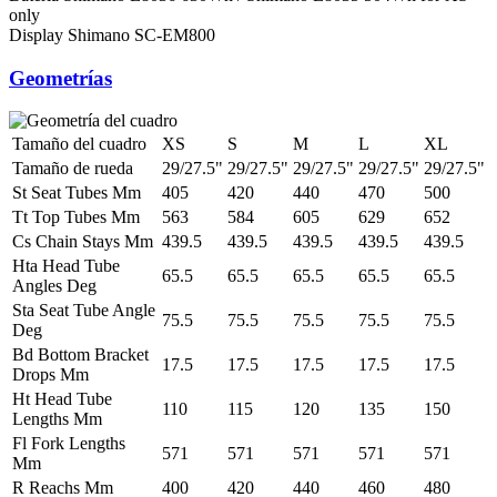
only
Display
Shimano SC-EM800
Geometrías
Tamaño del cuadro
XS
S
M
L
XL
Tamaño de rueda
29/27.5"
29/27.5"
29/27.5"
29/27.5"
29/27.5"
St Seat Tubes Mm
405
420
440
470
500
Tt Top Tubes Mm
563
584
605
629
652
Cs Chain Stays Mm
439.5
439.5
439.5
439.5
439.5
Hta Head Tube
65.5
65.5
65.5
65.5
65.5
Angles Deg
Sta Seat Tube Angle
75.5
75.5
75.5
75.5
75.5
Deg
Bd Bottom Bracket
17.5
17.5
17.5
17.5
17.5
Drops Mm
Ht Head Tube
110
115
120
135
150
Lengths Mm
Fl Fork Lengths
571
571
571
571
571
Mm
R Reachs Mm
400
420
440
460
480