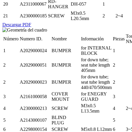
RD-
20
A2311000067
DH-057
1
HANGER
M3x0.5
21
A2300000185
SCREW
2
2~4
L20.5mm
Descargar PDF
To
Número
Numero ID.
Nombre
Información
Piezas
N
for INTERNAL
1
A2029000024
BUMPER
1
BLOCK
for down tube;
2
A2029000051
BUMPER
seat tube length
2
405mm
for down tube;
2
A2029000023
BUMPER
seat tube length
2
440/470/500mm
COVER
for ENEGRY
3
A2161000058
3
MOUNT
GUARD
M3x0.5
4
A2300000213
SCREW
4
2~
L13.5mm
BLIND
5
A2143000107
5
PLUG
6
A2298000154
SCREW
M5x0.8 L12mm
6
3~