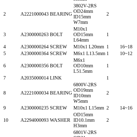
3802V-2RS
OD24mm
2
A2221000043
BEARING
2
ID15mm
W7mm
M10x1
3
A2300000263
BOLT
OD15mm
1
L64mm
4
A2300000264
SCREW
M10x1 L20mm
1
16~18
5
A2300000364
SCREW
M6x1 L13.5mm
1
10~12
M6x1
6
A2300000356
BOLT
OD10mm
1
L51.5mm
7
A2035000014
LINK
1
6800V-2RS
OD19mm
8
A2221000034
BEARING
2
ID10mm
W5mm
9
A2300000235
SCREW
M10x1 L15mm
2
14~16
OD15mm
10
A2294000093
WASHER
ID10.1mm
2
H3mm
6801V-2RS