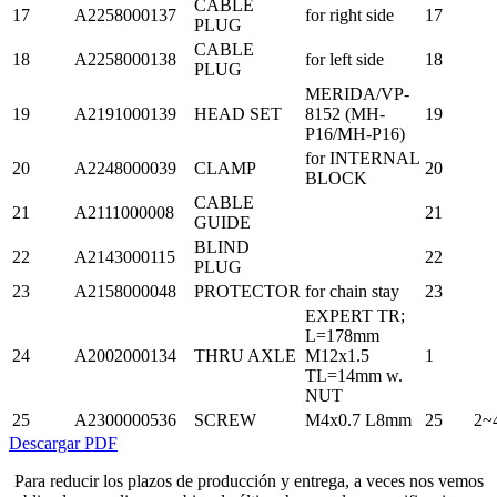
CABLE
17
A2258000137
for right side
17
PLUG
CABLE
18
A2258000138
for left side
18
PLUG
MERIDA/VP-
19
A2191000139
HEAD SET
8152 (MH-
19
P16/MH-P16)
for INTERNAL
20
A2248000039
CLAMP
20
BLOCK
CABLE
21
A2111000008
21
GUIDE
BLIND
22
A2143000115
22
PLUG
23
A2158000048
PROTECTOR
for chain stay
23
EXPERT TR;
L=178mm
24
A2002000134
THRU AXLE
M12x1.5
1
TL=14mm w.
NUT
25
A2300000536
SCREW
M4x0.7 L8mm
25
2~
Descargar PDF
Para reducir los plazos de producción y entrega, a veces nos vemos