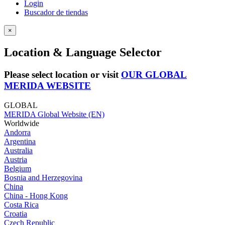
Login
Buscador de tiendas
×
Location & Language Selector
Please select location or visit
OUR GLOBAL
MERIDA WEBSITE
GLOBAL
MERIDA Global Website (EN)
Worldwide
Andorra
Argentina
Australia
Austria
Belgium
Bosnia and Herzegovina
China
China - Hong Kong
Costa Rica
Croatia
Czech Republic