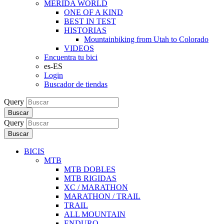
MERIDA WORLD
ONE OF A KIND
BEST IN TEST
HISTORIAS
Mountainbiking from Utah to Colorado
VIDEOS
Encuentra tu bici
es-ES
Login
Buscador de tiendas
Query
Buscar
Query
Buscar
BICIS
MTB
MTB DOBLES
MTB RIGIDAS
XC / MARATHON
MARATHON / TRAIL
TRAIL
ALL MOUNTAIN
ENDURO