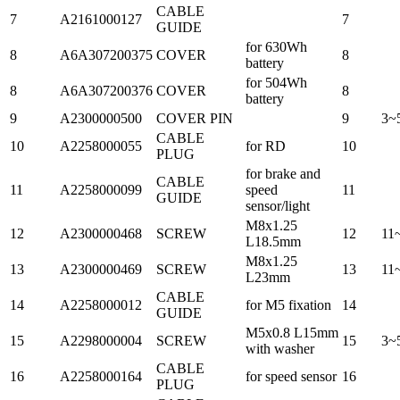
CABLE
7
A2161000127
7
GUIDE
for 630Wh
8
A6A307200375
COVER
8
battery
for 504Wh
8
A6A307200376
COVER
8
battery
9
A2300000500
COVER PIN
9
3~
CABLE
10
A2258000055
for RD
10
PLUG
for brake and
CABLE
11
A2258000099
speed
11
GUIDE
sensor/light
M8x1.25
12
A2300000468
SCREW
12
11
L18.5mm
M8x1.25
13
A2300000469
SCREW
13
11
L23mm
CABLE
14
A2258000012
for M5 fixation
14
GUIDE
M5x0.8 L15mm
15
A2298000004
SCREW
15
3~
with washer
CABLE
16
A2258000164
for speed sensor
16
PLUG