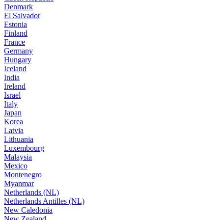
Denmark
El Salvador
Estonia
Finland
France
Germany
Hungary
Iceland
India
Ireland
Israel
Italy
Japan
Korea
Latvia
Lithuania
Luxembourg
Malaysia
Mexico
Montenegro
Myanmar
Netherlands (NL)
Netherlands Antilles (NL)
New Caledonia
New Zealand