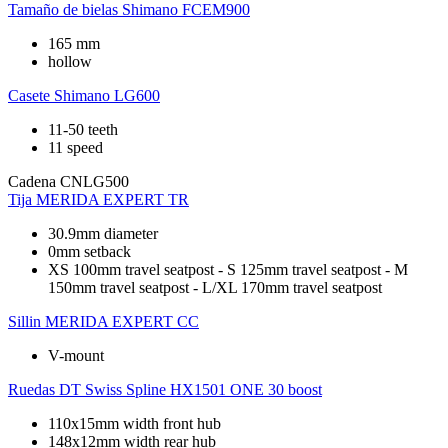
Tamaño de bielas
Shimano FCEM900
165 mm
hollow
Casete
Shimano LG600
11-50 teeth
11 speed
Cadena
CNLG500
Tija
MERIDA EXPERT TR
30.9mm diameter
0mm setback
XS 100mm travel seatpost - S 125mm travel seatpost - M
150mm travel seatpost - L/XL 170mm travel seatpost
Sillin
MERIDA EXPERT CC
V-mount
Ruedas
DT Swiss Spline HX1501 ONE 30 boost
110x15mm width front hub
148x12mm width rear hub