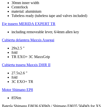
30mm inner width
Centerlock
material: aluminium
Tubeless ready (tubeless tape and valves included)
Eje trasero
MERIDA EXPERT TR
including removeable lever, 6/4mm allen key
Cubierta delantera
Maxxis Assegai
29x2.5 "
fold
TR EXO+ 3C MaxxGrip
Cubierta trasera
Maxxis DHR II
27.5x2.6 "
fold
3C EXO+ TR
Motor
Shimano EP8
85Nm
Batería
Shimano E8036 630Wh / Shimano E8035 504Wh for XS