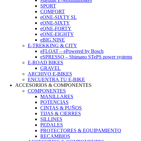
Hardtail E-Mountainbikes
SPORT
COMFORT
eONE-SIXTY SL
eONE-SIXTY
eONE-FORTY
eONE-EIGHTY
eBIG.NINE
E-TREKKING & CITY
eFLOAT – ePowered by Bosch
eSPRESSO – Shimano STePS power systems
E-ROAD BIKES
GRAVEL
ARCHIVO E-BIKES
ENCUENTRA TU E-BIKE
ACCESORIOS & COMPONENTES
COMPONENTES
MANILLARES
POTENCIAS
CINTAS & PUÑOS
TIJAS & CIERRES
SILLINES
PEDALES
PROTECTORES & EQUIPAMIENTO
RECAMBIOS