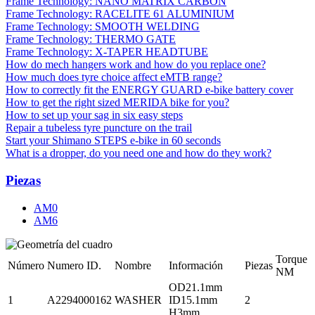
Frame Technology: NANO MATRIX CARBON
Frame Technology: RACELITE 61 ALUMINIUM
Frame Technology: SMOOTH WELDING
Frame Technology: THERMO GATE
Frame Technology: X-TAPER HEADTUBE
How do mech hangers work and how do you replace one?
How much does tyre choice affect eMTB range?
How to correctly fit the ENERGY GUARD e-bike battery cover
How to get the right sized MERIDA bike for you?
How to set up your sag in six easy steps
Repair a tubeless tyre puncture on the trail
Start your Shimano STEPS e-bike in 60 seconds
What is a dropper, do you need one and how do they work?
Piezas
AM0
AM6
Torque
Número
Numero ID.
Nombre
Información
Piezas
NM
OD21.1mm
1
A2294000162
WASHER
ID15.1mm
2
H3mm