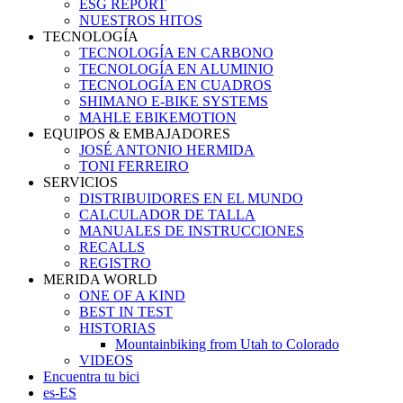
ESG REPORT
NUESTROS HITOS
TECNOLOGÍA
TECNOLOGÍA EN CARBONO
TECNOLOGÍA EN ALUMINIO
TECNOLOGÍA EN CUADROS
SHIMANO E-BIKE SYSTEMS
MAHLE EBIKEMOTION
EQUIPOS & EMBAJADORES
JOSÉ ANTONIO HERMIDA
TONI FERREIRO
SERVICIOS
DISTRIBUIDORES EN EL MUNDO
CALCULADOR DE TALLA
MANUALES DE INSTRUCCIONES
RECALLS
REGISTRO
MERIDA WORLD
ONE OF A KIND
BEST IN TEST
HISTORIAS
Mountainbiking from Utah to Colorado
VIDEOS
Encuentra tu bici
es-ES