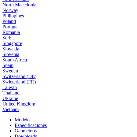
North Macedonia
Norway
Philippines
Poland
Portugal
Romania
Serbia
Singapore
Slovakia
Slovenia
South Africa
Spain
Sweden
Switzerland (DE)
Switzerland (FR)
Taiwan
Thailand
Ukraine
United Kingdom
Vietnam
Modelo
Especificaciones
Geometrías
Downloads