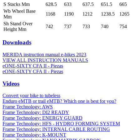
S Stacks Mm
628.5
633
637.5
651.5
665
Wb Wheel Base
1168
1190
1212
1238.5
1265
Mm
Sh Stand Over
742
737
733
740
754
Height Mm
Downloads
MERIDA instruction manual e-bikes 2023
VIEW ALL INSTRUCTION MANUALS
eONE-SIXTY CFA II - Piezas
eONE-SIXTY CFA II - Piezas
Videos
Convert your bike to tubeless
Enduro eMTB or trail eMTB? Which one is best for you?
Frame Technology: AWS
Frame Technology: DI2 READY
Frame Technology: ENERGY GUARD
Frame Technology: HFS - HYDRO FORMING SYSTEM
Frame Technology: INTERNAL CABLE ROUTING
Frame Technology: K-MOUNT