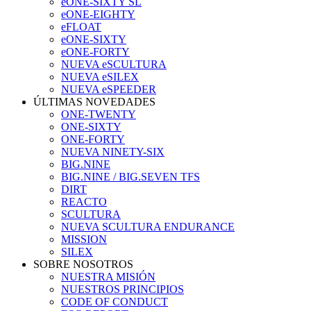
eONE-SIXTY SL
eONE-EIGHTY
eFLOAT
eONE-SIXTY
eONE-FORTY
NUEVA eSCULTURA
NUEVA eSILEX
NUEVA eSPEEDER
ÚLTIMAS NOVEDADES
ONE-TWENTY
ONE-SIXTY
ONE-FORTY
NUEVA NINETY-SIX
BIG.NINE
BIG.NINE / BIG.SEVEN TFS
DIRT
REACTO
SCULTURA
NUEVA SCULTURA ENDURANCE
MISSION
SILEX
SOBRE NOSOTROS
NUESTRA MISIÓN
NUESTROS PRINCIPIOS
CODE OF CONDUCT