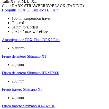
Talla
XS, S, M, L, XL
Color
DARK STRAWBERRY/BLACK (FADING)
Horquilla
FOX 38 Elite eMTB+ Air
160mm suspension travel
Tapered
51mm fork offset
29x2.6" max wheelsize
Amortiguador
FOX Float DPX2 Elite
platform
Freno delantero
Shimano XT
4 piston
Disco delantero
Shimano RT-MT900
203 mm
Freno trasero
Shimano XT
4 piston
Disco trasero
Shimano RT-EM910