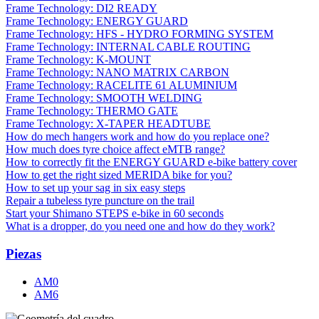
Frame Technology: DI2 READY
Frame Technology: ENERGY GUARD
Frame Technology: HFS - HYDRO FORMING SYSTEM
Frame Technology: INTERNAL CABLE ROUTING
Frame Technology: K-MOUNT
Frame Technology: NANO MATRIX CARBON
Frame Technology: RACELITE 61 ALUMINIUM
Frame Technology: SMOOTH WELDING
Frame Technology: THERMO GATE
Frame Technology: X-TAPER HEADTUBE
How do mech hangers work and how do you replace one?
How much does tyre choice affect eMTB range?
How to correctly fit the ENERGY GUARD e-bike battery cover
How to get the right sized MERIDA bike for you?
How to set up your sag in six easy steps
Repair a tubeless tyre puncture on the trail
Start your Shimano STEPS e-bike in 60 seconds
What is a dropper, do you need one and how do they work?
Piezas
AM0
AM6