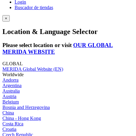
Login
Buscador de tiendas
×
Location & Language Selector
Please select location or visit
OUR GLOBAL
MERIDA WEBSITE
GLOBAL
MERIDA Global Website (EN)
Worldwide
Andorra
Argentina
Australia
Austria
Belgium
Bosnia and Herzegovina
China
China - Hong Kong
Costa Rica
Croatia
Czech Republic