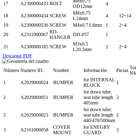
M8x0.75
17
A2300000433
BOLT
4
OD12mm
M8x0.75
18
A2300000434
SCREW
4
12~14
L14mm
19
A2300000536
SCREW
M4x0.7 L8mm
1
2~4
RD-
20
A2311000067
DH-057
1
HANGER
M3x0.5
21
A2300000185
SCREW
2
2~4
L20.5mm
Descargar PDF
To
Número
Numero ID.
Nombre
Información
Piezas
N
for INTERNAL
1
A2029000024
BUMPER
1
BLOCK
for down tube;
2
A2029000051
BUMPER
seat tube length
2
405mm
for down tube;
2
A2029000023
BUMPER
seat tube length
2
440/470/500mm
COVER
for ENEGRY
3
A2161000058
3
MOUNT
GUARD