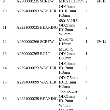
9
A2300000235
SCREW
M10x1 L15mm
2
14~16
OD15mm
10
A2294000093
WASHER
ID10.1mm
2
H3mm
6801V-2RS
OD21mm
11
A2221000035
BEARING
2
ID12mm
W5mm
M8x0.75
12
A2300000266
SCREW
1
12~14
L16mm
M8x0.75
13
A2300000265
BOLT
OD12mm
1
L68mm
OD15mm
14
A2294000023
WASHER
ID12mm
2
H3mm
OD17.5mm
15
A2294000099
WASHER
ID12.1mm
4
H2mm
12214V-2RS
OD21mm
16
A2221000039
BEARING
8
ID12mm
W4mm