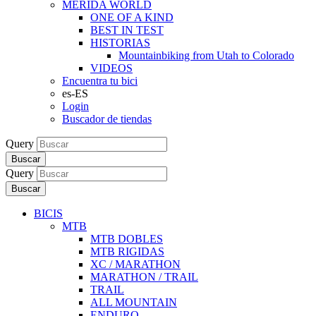
MERIDA WORLD
ONE OF A KIND
BEST IN TEST
HISTORIAS
Mountainbiking from Utah to Colorado
VIDEOS
Encuentra tu bici
es-ES
Login
Buscador de tiendas
Query
Buscar
Query
Buscar
BICIS
MTB
MTB DOBLES
MTB RIGIDAS
XC / MARATHON
MARATHON / TRAIL
TRAIL
ALL MOUNTAIN
ENDURO