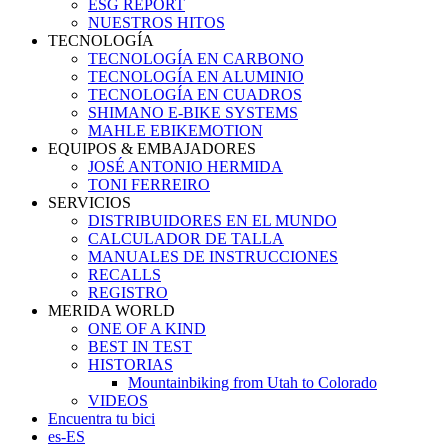
ESG REPORT
NUESTROS HITOS
TECNOLOGÍA
TECNOLOGÍA EN CARBONO
TECNOLOGÍA EN ALUMINIO
TECNOLOGÍA EN CUADROS
SHIMANO E-BIKE SYSTEMS
MAHLE EBIKEMOTION
EQUIPOS & EMBAJADORES
JOSÉ ANTONIO HERMIDA
TONI FERREIRO
SERVICIOS
DISTRIBUIDORES EN EL MUNDO
CALCULADOR DE TALLA
MANUALES DE INSTRUCCIONES
RECALLS
REGISTRO
MERIDA WORLD
ONE OF A KIND
BEST IN TEST
HISTORIAS
Mountainbiking from Utah to Colorado
VIDEOS
Encuentra tu bici
es-ES