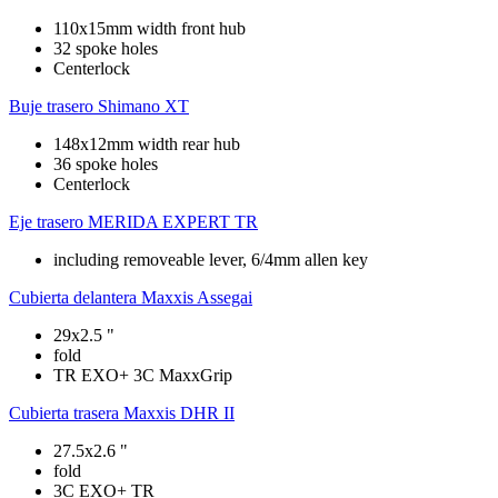
110x15mm width front hub
32 spoke holes
Centerlock
Buje trasero
Shimano XT
148x12mm width rear hub
36 spoke holes
Centerlock
Eje trasero
MERIDA EXPERT TR
including removeable lever, 6/4mm allen key
Cubierta delantera
Maxxis Assegai
29x2.5 "
fold
TR EXO+ 3C MaxxGrip
Cubierta trasera
Maxxis DHR II
27.5x2.6 "
fold
3C EXO+ TR