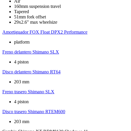
Air
160mm suspension travel
Tapered
51mm fork offset
29x2.6" max wheelsize
Amortiguador
FOX Float DPX2 Performance
platform
Freno delantero
Shimano SLX
4 piston
Disco delantero
Shimano RT64
203 mm
Freno trasero
Shimano SLX
4 piston
Disco trasero
Shimano RTEM600
203 mm