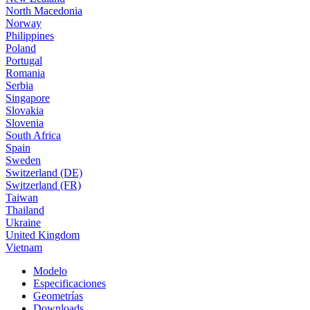
North Macedonia
Norway
Philippines
Poland
Portugal
Romania
Serbia
Singapore
Slovakia
Slovenia
South Africa
Spain
Sweden
Switzerland (DE)
Switzerland (FR)
Taiwan
Thailand
Ukraine
United Kingdom
Vietnam
Modelo
Especificaciones
Geometrías
Downloads