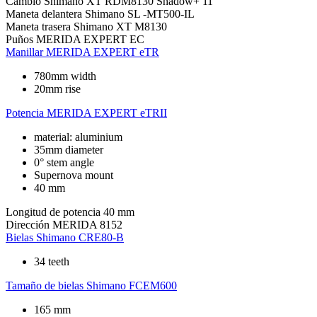
Cambio
Shimano XT RDM8130 Shadow+ 11
Maneta delantera
Shimano SL -MT500-IL
Maneta trasera
Shimano XT M8130
Puños
MERIDA EXPERT EC
Manillar
MERIDA EXPERT eTR
780mm width
20mm rise
Potencia
MERIDA EXPERT eTRII
material: aluminium
35mm diameter
0° stem angle
Supernova mount
40 mm
Longitud de potencia
40 mm
Dirección
MERIDA 8152
Bielas
Shimano CRE80-B
34 teeth
Tamaño de bielas
Shimano FCEM600
165 mm