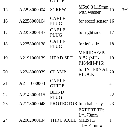
GUIDE
M5x0.8 L15mm
15
A2298000004
SCREW
15
3~
with washer
CABLE
16
A2258000164
for speed sensor
16
PLUG
CABLE
17
A2258000137
for right side
17
PLUG
CABLE
18
A2258000138
for left side
18
PLUG
MERIDA/VP-
19
A2191000139
HEAD SET
8152 (MH-
19
P16/MH-P16)
for INTERNAL
20
A2248000039
CLAMP
20
BLOCK
CABLE
21
A2111000008
21
GUIDE
BLIND
22
A2143000115
22
PLUG
23
A2158000048
PROTECTOR
for chain stay
23
EXPERT TR;
L=178mm
24
A2002000134
THRU AXLE
M12x1.5
1
TL=14mm w.