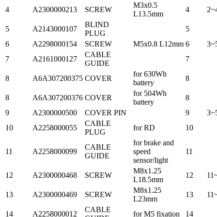
M3x0.5
4
A2300000213
SCREW
4
2~
L13.5mm
BLIND
5
A2143000107
5
PLUG
6
A2298000154
SCREW
M5x0.8 L12mm
6
3~
CABLE
7
A2161000127
7
GUIDE
for 630Wh
8
A6A307200375
COVER
8
battery
for 504Wh
8
A6A307200376
COVER
8
battery
9
A2300000500
COVER PIN
9
3~
CABLE
10
A2258000055
for RD
10
PLUG
for brake and
CABLE
11
A2258000099
speed
11
GUIDE
sensor/light
M8x1.25
12
A2300000468
SCREW
12
11
L18.5mm
M8x1.25
13
A2300000469
SCREW
13
11
L23mm
CABLE
14
A2258000012
for M5 fixation
14