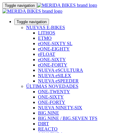
Toggle navigation
Toggle navigation
NUEVAS E-BIKES
LITHOS
ETMO
eONE-SIXTY SL
eONE-EIGHTY
eFLOAT
eONE-SIXTY
eONE-FORTY
NUEVA eSCULTURA
NUEVA eSILEX
NUEVA eSPEEDER
ÚLTIMAS NOVEDADES
ONE-TWENTY
ONE-SIXTY
ONE-FORTY
NUEVA NINETY-SIX
BIG.NINE
BIG.NINE / BIG.SEVEN TFS
DIRT
REACTO