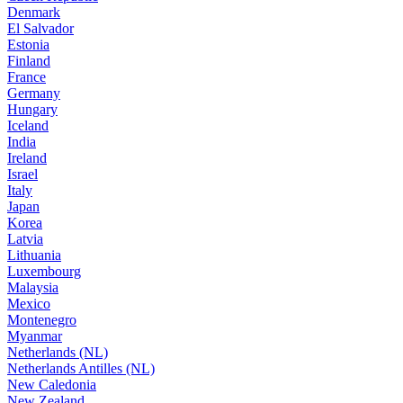
Denmark
El Salvador
Estonia
Finland
France
Germany
Hungary
Iceland
India
Ireland
Israel
Italy
Japan
Korea
Latvia
Lithuania
Luxembourg
Malaysia
Mexico
Montenegro
Myanmar
Netherlands (NL)
Netherlands Antilles (NL)
New Caledonia
New Zealand