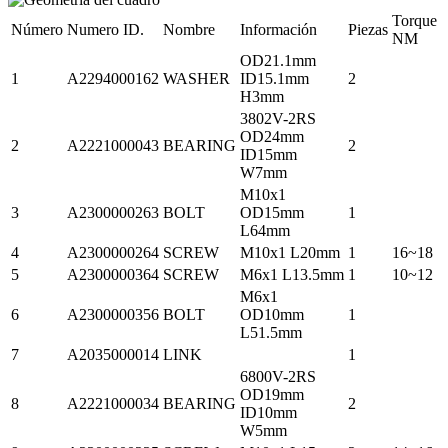
Torque
Número
Numero ID.
Nombre
Información
Piezas
NM
OD21.1mm
1
A2294000162
WASHER
ID15.1mm
2
H3mm
3802V-2RS
OD24mm
2
A2221000043
BEARING
2
ID15mm
W7mm
M10x1
3
A2300000263
BOLT
OD15mm
1
L64mm
4
A2300000264
SCREW
M10x1 L20mm
1
16~18
5
A2300000364
SCREW
M6x1 L13.5mm
1
10~12
M6x1
6
A2300000356
BOLT
OD10mm
1
L51.5mm
7
A2035000014
LINK
1
6800V-2RS
OD19mm
8
A2221000034
BEARING
2
ID10mm
W5mm