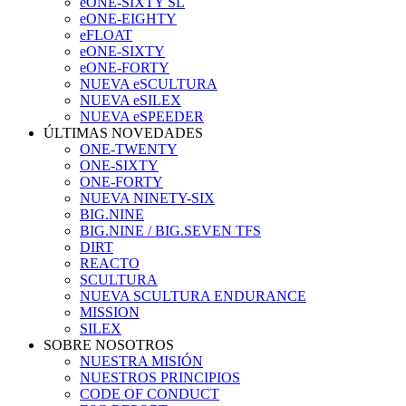
eONE-SIXTY SL
eONE-EIGHTY
eFLOAT
eONE-SIXTY
eONE-FORTY
NUEVA eSCULTURA
NUEVA eSILEX
NUEVA eSPEEDER
ÚLTIMAS NOVEDADES
ONE-TWENTY
ONE-SIXTY
ONE-FORTY
NUEVA NINETY-SIX
BIG.NINE
BIG.NINE / BIG.SEVEN TFS
DIRT
REACTO
SCULTURA
NUEVA SCULTURA ENDURANCE
MISSION
SILEX
SOBRE NOSOTROS
NUESTRA MISIÓN
NUESTROS PRINCIPIOS
CODE OF CONDUCT