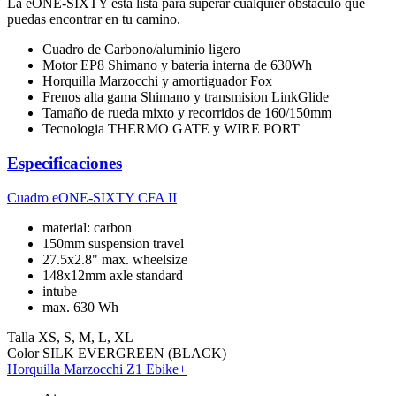
La eONE-SIXTY está lista para superar cualquier obstáculo que
puedas encontrar en tu camino.
Cuadro de Carbono/aluminio ligero
Motor EP8 Shimano y bateria interna de 630Wh
Horquilla Marzocchi y amortiguador Fox
Frenos alta gama Shimano y transmision LinkGlide
Tamaño de rueda mixto y recorridos de 160/150mm
Tecnologia THERMO GATE y WIRE PORT
Especificaciones
Cuadro
eONE-SIXTY CFA II
material: carbon
150mm suspension travel
27.5x2.8" max. wheelsize
148x12mm axle standard
intube
max. 630 Wh
Talla
XS, S, M, L, XL
Color
SILK EVERGREEN (BLACK)
Horquilla
Marzocchi Z1 Ebike+