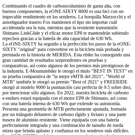
Combinando el cuadro de carbono/aluminio de gama alta, con
buenos componentes, la eONE-SIXTY 8000 es una bici con un
impecable rendimiento en los senderos. La horquilla Marzocchi y el
amortiguador trasero Fox mantienen el tipo sin importar cuál
accidentada sea la ruta, mientras que la resistente transmisión
Shimano LinkGlide y el eficaz motor EP8 te mantendrán subiendo
repechos gracias a la batería de alta capacidad de 630 Wh.
La eONE-SIXTY ha seguido a la perfección los pasos de la eONE-
SIXTY "original" para convertirse en la bicicleta más probada y
premiada en la historia de MERIDA. Esta ebike ha conseguido una
gran cantidad de resultados sorprendentes en pruebas y
comparativas, así como algunos de los premios más prestigiosos de
la industria. E-Mountainbike le otorgó el titulo "BEST IN TEST" en
su prueba comparativa de "la mejor eMTB del 2021", "World of
MTB" también le otorgó su premio "Best of 2021" y FREERIDE
otorgó al modelo 9000 la puntuación casi perfecta de 9.5 sobre diez,
por mencionar sólo algunos. En 2022, nuestra bicicleta de carbono
e-enduro estará equipada con el motor EP8 de Shimano, así como
con una batería interna de 630 Wh que extiende su autonomía.
Presenta una geometría de MTB perfectamente ajustada, formada
por un triángulo delantero de carbono rígido y liviano y una parte
trasera de aluminio resistente. Viene equipada con una batería
perfectamente integrada y una combinación de tamaño de rueda
mixto que brinda aplomo y confianza en los senderos más difíciles.