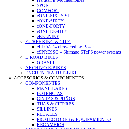
Hardtail E-Mountainbikes
SPORT
COMFORT
eONE-SIXTY SL
eONE-SIXTY
eONE-FORTY
eONE-EIGHTY
eBIG.NINE
E-TREKKING & CITY
eFLOAT – ePowered by Bosch
eSPRESSO – Shimano STePS power systems
E-ROAD BIKES
GRAVEL
ARCHIVO E-BIKES
ENCUENTRA TU E-BIKE
ACCESORIOS & COMPONENTES
COMPONENTES
MANILLARES
POTENCIAS
CINTAS & PUÑOS
TIJAS & CIERRES
SILLINES
PEDALES
PROTECTORES & EQUIPAMIENTO
RECAMBIOS