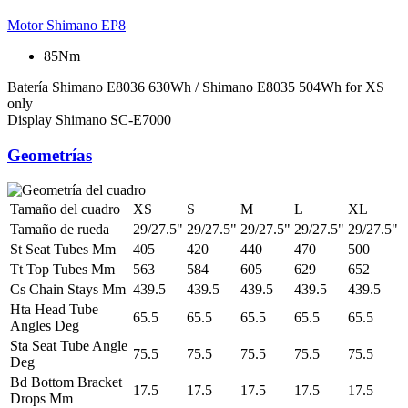
Motor
Shimano EP8
85Nm
Batería
Shimano E8036 630Wh / Shimano E8035 504Wh for XS
only
Display
Shimano SC-E7000
Geometrías
Tamaño del cuadro
XS
S
M
L
XL
Tamaño de rueda
29/27.5"
29/27.5"
29/27.5"
29/27.5"
29/27.5"
St Seat Tubes Mm
405
420
440
470
500
Tt Top Tubes Mm
563
584
605
629
652
Cs Chain Stays Mm
439.5
439.5
439.5
439.5
439.5
Hta Head Tube
65.5
65.5
65.5
65.5
65.5
Angles Deg
Sta Seat Tube Angle
75.5
75.5
75.5
75.5
75.5
Deg
Bd Bottom Bracket
17.5
17.5
17.5
17.5
17.5
Drops Mm