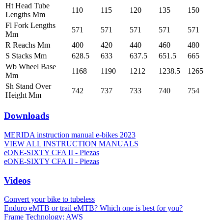
Ht Head Tube
110
115
120
135
150
Lengths Mm
Fl Fork Lengths
571
571
571
571
571
Mm
R Reachs Mm
400
420
440
460
480
S Stacks Mm
628.5
633
637.5
651.5
665
Wb Wheel Base
1168
1190
1212
1238.5
1265
Mm
Sh Stand Over
742
737
733
740
754
Height Mm
Downloads
MERIDA instruction manual e-bikes 2023
VIEW ALL INSTRUCTION MANUALS
eONE-SIXTY CFA II - Piezas
eONE-SIXTY CFA II - Piezas
Videos
Convert your bike to tubeless
Enduro eMTB or trail eMTB? Which one is best for you?
Frame Technology: AWS