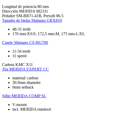
Longitud de potencia
80 mm
Dirección
MERIDA M2331
Pedalier
SM-BB71-41B, Pressfit 86.5
Tamaño de bielas
Shimano GRX810
48-31 teeth
170 mm-XS/S, 172,5 mm-M, 175 mm-L/XL
Casete
Shimano CS-HG700
11-34 teeth
11 speed
Cadena
KMC X11
Tija
MERIDA EXPERT CC
material: carbon
30.9mm diameter
0mm setback
Sillin
MERIDA COMP SL
V-mount
incl. MERIDA minitool