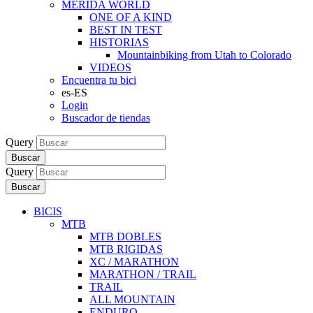
MERIDA WORLD
ONE OF A KIND
BEST IN TEST
HISTORIAS
Mountainbiking from Utah to Colorado
VIDEOS
Encuentra tu bici
es-ES
Login
Buscador de tiendas
Query
Buscar
Query
Buscar
BICIS
MTB
MTB DOBLES
MTB RIGIDAS
XC / MARATHON
MARATHON / TRAIL
TRAIL
ALL MOUNTAIN
ENDURO