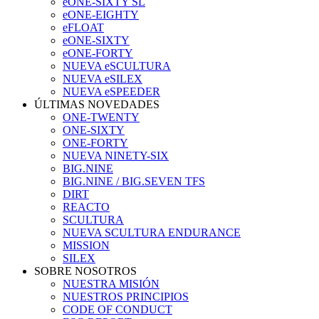
eONE-SIXTY SL
eONE-EIGHTY
eFLOAT
eONE-SIXTY
eONE-FORTY
NUEVA eSCULTURA
NUEVA eSILEX
NUEVA eSPEEDER
ÚLTIMAS NOVEDADES
ONE-TWENTY
ONE-SIXTY
ONE-FORTY
NUEVA NINETY-SIX
BIG.NINE
BIG.NINE / BIG.SEVEN TFS
DIRT
REACTO
SCULTURA
NUEVA SCULTURA ENDURANCE
MISSION
SILEX
SOBRE NOSOTROS
NUESTRA MISIÓN
NUESTROS PRINCIPIOS
CODE OF CONDUCT