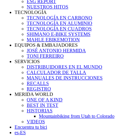
ESG REPORT
NUESTROS HITOS
TECNOLOGÍA
TECNOLOGÍA EN CARBONO
TECNOLOGÍA EN ALUMINIO
TECNOLOGÍA EN CUADROS
SHIMANO E-BIKE SYSTEMS
MAHLE EBIKEMOTION
EQUIPOS & EMBAJADORES
JOSÉ ANTONIO HERMIDA
TONI FERREIRO
SERVICIOS
DISTRIBUIDORES EN EL MUNDO
CALCULADOR DE TALLA
MANUALES DE INSTRUCCIONES
RECALLS
REGISTRO
MERIDA WORLD
ONE OF A KIND
BEST IN TEST
HISTORIAS
Mountainbiking from Utah to Colorado
VIDEOS
Encuentra tu bici
es-ES