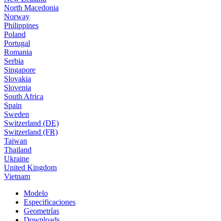
North Macedonia
Norway
Philippines
Poland
Portugal
Romania
Serbia
Singapore
Slovakia
Slovenia
South Africa
Spain
Sweden
Switzerland (DE)
Switzerland (FR)
Taiwan
Thailand
Ukraine
United Kingdom
Vietnam
Modelo
Especificaciones
Geometrías
Downloads