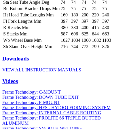
Sta Seat Tube Angle Deg
74
74
74
74
74
Bd Bottom Bracket Drops Mm
75
75
75
75
75
Ht Head Tube Lengths Mm
160
180
200
220
240
Fl Fork Lengths Mm
397
397
397
397
397
R Reachs Mm
380
380
400
415
430
S Stacks Mm
587
606
625
644
663
Wb Wheel Base Mm
1027
1034
1060
1082
1103
Sh Stand Over Height Mm
716
744
772
799
826
Downloads
VIEW ALL INSTRUCTION MANUALS
Videos
Frame Technology: C-MOUNT
Frame Technology: DOWN TUBE EXIT
Frame Technology: F-MOUNT
Frame Technology: HFS - HYDRO FORMING SYSTEM
Frame Technology: INTERNAL CABLE ROUTING
Frame Technology: PROLITE 66 TRIPLE BUTTED
ALUMINUM
Frame Technology: SMOOTH WELDING