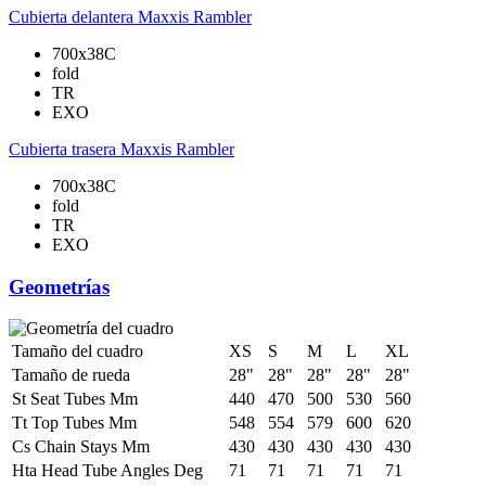
Cubierta delantera
Maxxis Rambler
700x38C
fold
TR
EXO
Cubierta trasera
Maxxis Rambler
700x38C
fold
TR
EXO
Geometrías
Tamaño del cuadro
XS
S
M
L
XL
Tamaño de rueda
28"
28"
28"
28"
28"
St Seat Tubes Mm
440
470
500
530
560
Tt Top Tubes Mm
548
554
579
600
620
Cs Chain Stays Mm
430
430
430
430
430
Hta Head Tube Angles Deg
71
71
71
71
71