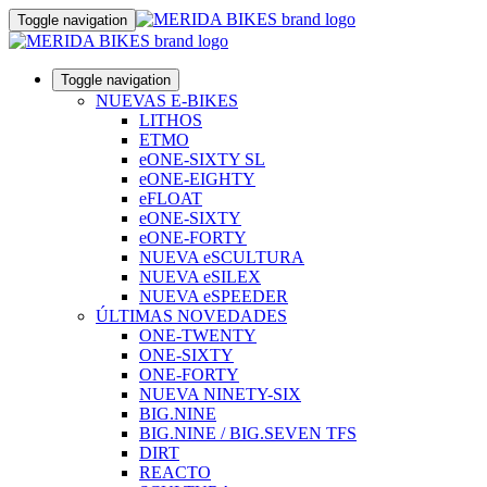
Toggle navigation
Toggle navigation
NUEVAS E-BIKES
LITHOS
ETMO
eONE-SIXTY SL
eONE-EIGHTY
eFLOAT
eONE-SIXTY
eONE-FORTY
NUEVA eSCULTURA
NUEVA eSILEX
NUEVA eSPEEDER
ÚLTIMAS NOVEDADES
ONE-TWENTY
ONE-SIXTY
ONE-FORTY
NUEVA NINETY-SIX
BIG.NINE
BIG.NINE / BIG.SEVEN TFS
DIRT
REACTO