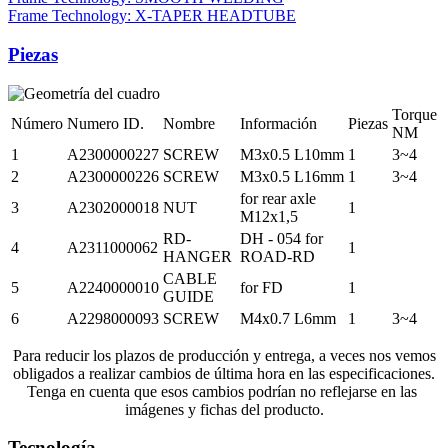
Frame Technology: X-TAPER HEADTUBE
Piezas
Torque
Número
Numero ID.
Nombre
Información
Piezas
NM
1
A2300000227
SCREW
M3x0.5 L10mm
1
3~4
2
A2300000226
SCREW
M3x0.5 L16mm
1
3~4
for rear axle
3
A2302000018
NUT
1
M12x1,5
RD-
DH - 054 for
4
A2311000062
1
HANGER
ROAD-RD
CABLE
5
A2240000010
for FD
1
GUIDE
6
A2298000093
SCREW
M4x0.7 L6mm
1
3~4
Para reducir los plazos de producción y entrega, a veces nos vemos
obligados a realizar cambios de última hora en las especificaciones.
Tenga en cuenta que esos cambios podrían no reflejarse en las
imágenes y fichas del producto.
Tecnología