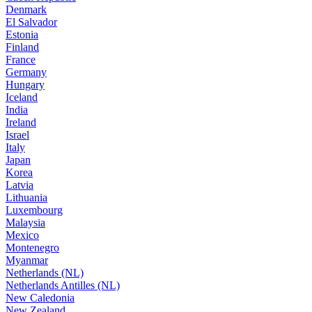
Denmark
El Salvador
Estonia
Finland
France
Germany
Hungary
Iceland
India
Ireland
Israel
Italy
Japan
Korea
Latvia
Lithuania
Luxembourg
Malaysia
Mexico
Montenegro
Myanmar
Netherlands (NL)
Netherlands Antilles (NL)
New Caledonia
New Zealand