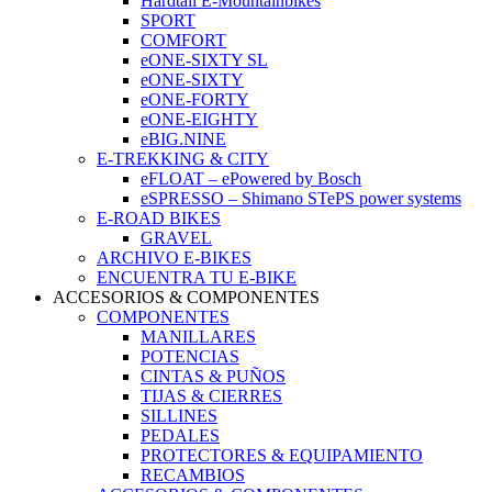
Hardtail E-Mountainbikes
SPORT
COMFORT
eONE-SIXTY SL
eONE-SIXTY
eONE-FORTY
eONE-EIGHTY
eBIG.NINE
E-TREKKING & CITY
eFLOAT – ePowered by Bosch
eSPRESSO – Shimano STePS power systems
E-ROAD BIKES
GRAVEL
ARCHIVO E-BIKES
ENCUENTRA TU E-BIKE
ACCESORIOS & COMPONENTES
COMPONENTES
MANILLARES
POTENCIAS
CINTAS & PUÑOS
TIJAS & CIERRES
SILLINES
PEDALES
PROTECTORES & EQUIPAMIENTO
RECAMBIOS