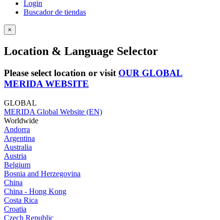
Login
Buscador de tiendas
×
Location & Language Selector
Please select location or visit
OUR GLOBAL
MERIDA WEBSITE
GLOBAL
MERIDA Global Website (EN)
Worldwide
Andorra
Argentina
Australia
Austria
Belgium
Bosnia and Herzegovina
China
China - Hong Kong
Costa Rica
Croatia
Czech Republic