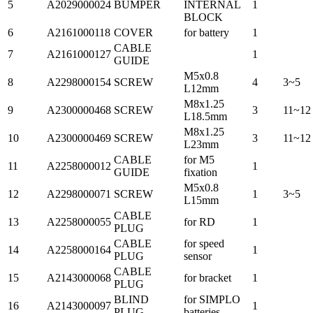
5
A2029000024
BUMPER
INTERNAL
1
BLOCK
6
A2161000118
COVER
for battery
1
CABLE
7
A2161000127
1
GUIDE
M5x0.8
8
A2298000154
SCREW
4
3~5
L12mm
M8x1.25
9
A2300000468
SCREW
3
11~12
L18.5mm
M8x1.25
10
A2300000469
SCREW
3
11~12
L23mm
CABLE
for M5
11
A2258000012
1
GUIDE
fixation
M5x0.8
12
A2298000071
SCREW
1
3~5
L15mm
CABLE
13
A2258000055
for RD
1
PLUG
CABLE
for speed
14
A2258000164
1
PLUG
sensor
CABLE
15
A2143000068
for bracket
1
PLUG
BLIND
for SIMPLO
16
A2143000097
1
PLUG
batteries