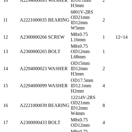
10
A2294000093
WASHER
ID10.1mm
2
H3mm
6801V-2RS
OD21mm
11
A2221000035
BEARING
2
ID12mm
W5mm
M8x0.75
12
A2300000266
SCREW
1
12~14
L16mm
M8x0.75
13
A2300000265
BOLT
OD12mm
1
L68mm
OD15mm
14
A2294000023
WASHER
ID12mm
2
H3mm
OD17.5mm
15
A2294000099
WASHER
ID12.1mm
4
H2mm
12214V-2RS
OD21mm
16
A2221000039
BEARING
8
ID12mm
W4mm
M8x0.75
17
A2300000433
BOLT
4
OD12mm
M8x0.75