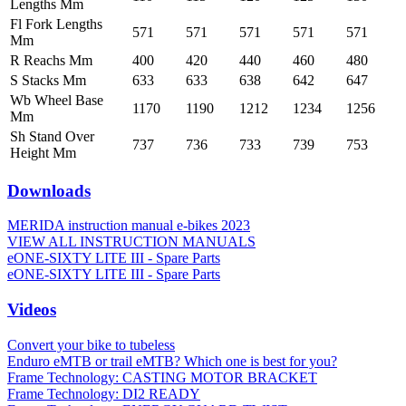
Lengths Mm
Fl Fork Lengths
571
571
571
571
571
Mm
R Reachs Mm
400
420
440
460
480
S Stacks Mm
633
633
638
642
647
Wb Wheel Base
1170
1190
1212
1234
1256
Mm
Sh Stand Over
737
736
733
739
753
Height Mm
Downloads
MERIDA instruction manual e-bikes 2023
VIEW ALL INSTRUCTION MANUALS
eONE-SIXTY LITE III - Spare Parts
eONE-SIXTY LITE III - Spare Parts
Videos
Convert your bike to tubeless
Enduro eMTB or trail eMTB? Which one is best for you?
Frame Technology: CASTING MOTOR BRACKET
Frame Technology: DI2 READY