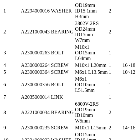
OD19mm
1
A2294000016
WASHER
ID15.1mm
2
H3mm
3802V-2RS
OD24mm
2
A2221000043
BEARING
2
ID15mm
W7mm
M10x1
3
A2300000263
BOLT
OD15mm
1
L64mm
4
A2300000264
SCREW
M10x1 L20mm
1
16~18
5
A2300000364
SCREW
M6x1 L13.5mm
1
10~12
M6x1
6
A2300000356
BOLT
OD10mm
1
L51.5mm
7
A2035000014
LINK
1
6800V-2RS
OD19mm
8
A2221000034
BEARING
2
ID10mm
W5mm
9
A2300000235
SCREW
M10x1 L15mm
2
14~16
OD15mm