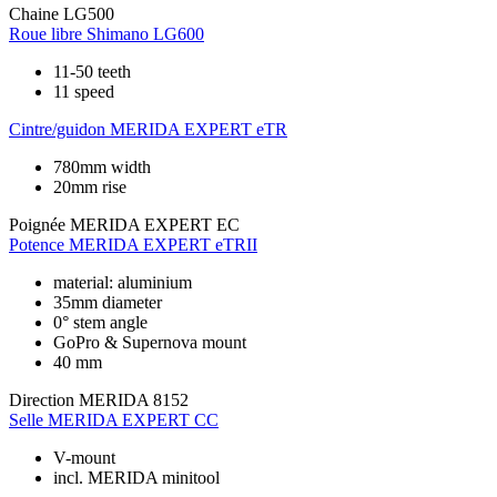
Chaine
LG500
Roue libre
Shimano LG600
11-50 teeth
11 speed
Cintre/guidon
MERIDA EXPERT eTR
780mm width
20mm rise
Poignée
MERIDA EXPERT EC
Potence
MERIDA EXPERT eTRII
material: aluminium
35mm diameter
0° stem angle
GoPro & Supernova mount
40 mm
Direction
MERIDA 8152
Selle
MERIDA EXPERT CC
V-mount
incl. MERIDA minitool