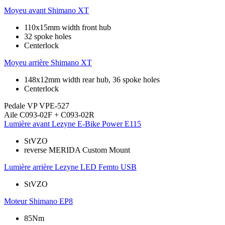
Moyeu avant
Shimano XT
110x15mm width front hub
32 spoke holes
Centerlock
Moyeu arrière
Shimano XT
148x12mm width rear hub, 36 spoke holes
Centerlock
Pedale
VP VPE-527
Aile
C093-02F + C093-02R
Lumière avant
Lezyne E-Bike Power E115
StVZO
reverse MERIDA Custom Mount
Lumière arrière
Lezyne LED Femto USB
StVZO
Moteur
Shimano EP8
85Nm