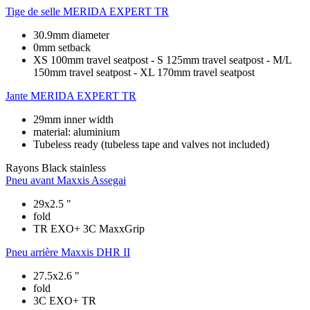
Tige de selle
MERIDA EXPERT TR
30.9mm diameter
0mm setback
XS 100mm travel seatpost - S 125mm travel seatpost - M/L
150mm travel seatpost - XL 170mm travel seatpost
Jante
MERIDA EXPERT TR
29mm inner width
material: aluminium
Tubeless ready (tubeless tape and valves not included)
Rayons
Black stainless
Pneu avant
Maxxis Assegai
29x2.5 "
fold
TR EXO+ 3C MaxxGrip
Pneu arrière
Maxxis DHR II
27.5x2.6 "
fold
3C EXO+ TR