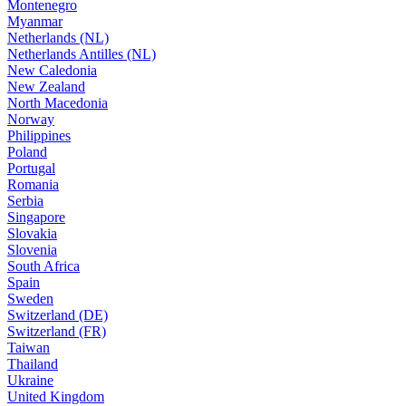
Montenegro
Myanmar
Netherlands (NL)
Netherlands Antilles (NL)
New Caledonia
New Zealand
North Macedonia
Norway
Philippines
Poland
Portugal
Romania
Serbia
Singapore
Slovakia
Slovenia
South Africa
Spain
Sweden
Switzerland (DE)
Switzerland (FR)
Taiwan
Thailand
Ukraine
United Kingdom