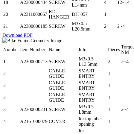
18
A2300000434
SCREW
4
12~14
L14mm
RD-
20
A2311000067
DH-057
1
HANGER
M3x0.5
21
A2300000185
SCREW
2
2~4
L20.5mm
Download PDF
Torqu
Number
Item Number
Name
Info
Pieces
NM
M3x0.5
1
A2300000213
SCREW
2
2~4
L13.5mm
CABLE
SMART
2
1
GUIDE
ENTRY
CABLE
SMART
2
1
GUIDE
ENTRY
CABLE
SMART
2
1
GUIDE
ENTRY
M3x0.5
3
A2300000231
SCREW
1
2~4
L8mm
for top tube
4
A2161000079
COVER
1
opening
for