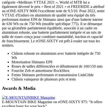
catégorie «Meilleurs VTTAE 2021 », World of MTB lui a
également décerné le prix « Best of 2021 » et FREERIDE a attribué
au eONE-SIXTY 9000 l'excellente note de 9,5/10. Pour 2022, notre
VTTAE d'Enduro en aluminium de qualité sera équipé du très
performant moteur EP8 de Shimano ainsi que d'une batterie interne
de 630 Wh ou de 750 Wh (modèle spécifique 775). Il se démarque
par sa géométrie parfaitement équilibrée, associée à un cadre en
aluminium robuste, une batterie parfaitement intégrée et un mix de
taille de roues conçu pour combiner maniabilité, traction et capacité
de franchissement. Le eONE-SIXTY est prêt à rouler sur tous les
sentiers.
Châssis robuste en aluminium avec batterie intégrée de 750
Wh
Motorisation Shimano EP8
Roues de tailles différenciées et débattement de 160/150 mm
Fourche Zeb et amortisseur RockShox
Freins Shimano performants et transmission LinkGlide
Châssis vainqueur de plusieurs prix et tests
Awards & Media
E-MOUNTAIN BIKE Magazine on eONE-SIXTY 975: “It offers
excellent bang for your buck”