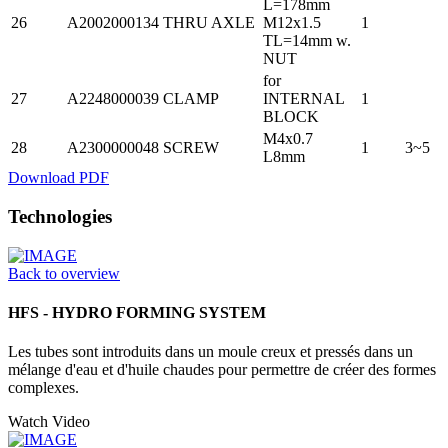
L=178mm
26
A2002000134
THRU AXLE
M12x1.5
1
TL=14mm w.
NUT
for
27
A2248000039
CLAMP
INTERNAL
1
BLOCK
M4x0.7
28
A2300000048
SCREW
1
3~5
L8mm
Download PDF
Technologies
Back to overview
HFS - HYDRO FORMING SYSTEM
Les tubes sont introduits dans un moule creux et pressés dans un
mélange d'eau et d'huile chaudes pour permettre de créer des formes
complexes.
Watch Video