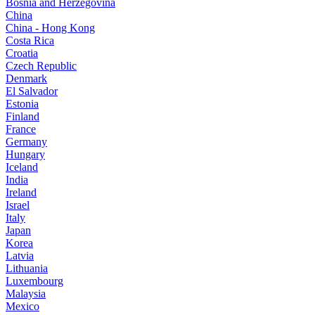
Bosnia and Herzegovina
China
China - Hong Kong
Costa Rica
Croatia
Czech Republic
Denmark
El Salvador
Estonia
Finland
France
Germany
Hungary
Iceland
India
Ireland
Israel
Italy
Japan
Korea
Latvia
Lithuania
Luxembourg
Malaysia
Mexico