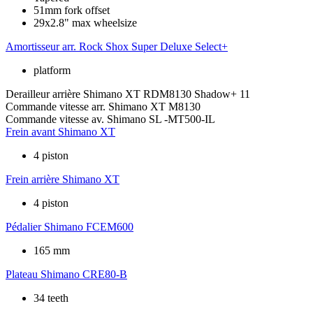
51mm fork offset
29x2.8" max wheelsize
Amortisseur arr.
Rock Shox Super Deluxe Select+
platform
Derailleur arrière
Shimano XT RDM8130 Shadow+ 11
Commande vitesse arr.
Shimano XT M8130
Commande vitesse av.
Shimano SL -MT500-IL
Frein avant
Shimano XT
4 piston
Frein arrière
Shimano XT
4 piston
Pédalier
Shimano FCEM600
165 mm
Plateau
Shimano CRE80-B
34 teeth