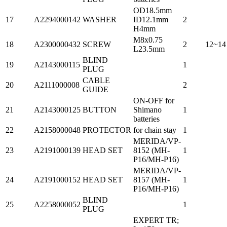
OD18.5mm
17
A2294000142
WASHER
ID12.1mm
2
H4mm
M8x0.75
18
A2300000432
SCREW
2
12~14
L23.5mm
BLIND
19
A2143000115
1
PLUG
CABLE
20
A2111000008
2
GUIDE
ON-OFF for
21
A2143000125
BUTTON
Shimano
1
batteries
22
A2158000048
PROTECTOR
for chain stay
1
MERIDA/VP-
23
A2191000139
HEAD SET
8152 (MH-
1
P16/MH-P16)
MERIDA/VP-
24
A2191000152
HEAD SET
8157 (MH-
1
P16/MH-P16)
BLIND
25
A2258000052
1
PLUG
EXPERT TR;