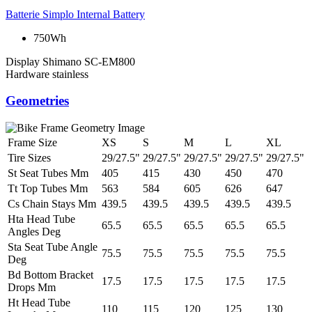
Batterie
Simplo Internal Battery
750Wh
Display
Shimano SC-EM800
Hardware
stainless
Geometries
Frame Size
XS
S
M
L
XL
Tire Sizes
29/27.5"
29/27.5"
29/27.5"
29/27.5"
29/27.5"
St Seat Tubes Mm
405
415
430
450
470
Tt Top Tubes Mm
563
584
605
626
647
Cs Chain Stays Mm
439.5
439.5
439.5
439.5
439.5
Hta Head Tube
65.5
65.5
65.5
65.5
65.5
Angles Deg
Sta Seat Tube Angle
75.5
75.5
75.5
75.5
75.5
Deg
Bd Bottom Bracket
17.5
17.5
17.5
17.5
17.5
Drops Mm
Ht Head Tube
110
115
120
125
130