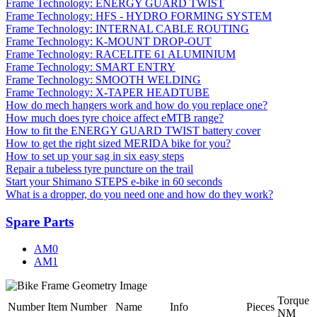
Frame Technology: ENERGY GUARD TWIST
Frame Technology: HFS - HYDRO FORMING SYSTEM
Frame Technology: INTERNAL CABLE ROUTING
Frame Technology: K-MOUNT DROP-OUT
Frame Technology: RACELITE 61 ALUMINIUM
Frame Technology: SMART ENTRY
Frame Technology: SMOOTH WELDING
Frame Technology: X-TAPER HEADTUBE
How do mech hangers work and how do you replace one?
How much does tyre choice affect eMTB range?
How to fit the ENERGY GUARD TWIST battery cover
How to get the right sized MERIDA bike for you?
How to set up your sag in six easy steps
Repair a tubeless tyre puncture on the trail
Start your Shimano STEPS e-bike in 60 seconds
What is a dropper, do you need one and how do they work?
Spare Parts
AM0
AM1
Torque
Number
Item Number
Name
Info
Pieces
NM