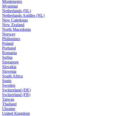
Montenegro
Myanmar
Netherlands (NL)
Netherlands Antilles (NL)
New Caledonia
New Zealand
North Macedonia
Norway
Philippines
Poland
Portugal
Romania
Serbia
Singapore
Slovakia
Slovenia
South Africa
Spain
Sweden
Switzerland (DE)
Switzerland (FR)
Taiwan
Thailand
Ukraine
United Kingdom