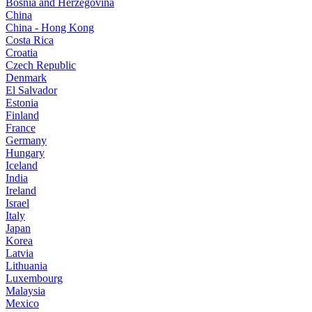
Bosnia and Herzegovina
China
China - Hong Kong
Costa Rica
Croatia
Czech Republic
Denmark
El Salvador
Estonia
Finland
France
Germany
Hungary
Iceland
India
Ireland
Israel
Italy
Japan
Korea
Latvia
Lithuania
Luxembourg
Malaysia
Mexico