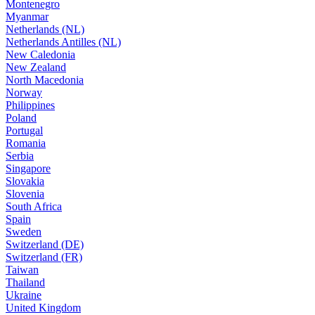
Montenegro
Myanmar
Netherlands (NL)
Netherlands Antilles (NL)
New Caledonia
New Zealand
North Macedonia
Norway
Philippines
Poland
Portugal
Romania
Serbia
Singapore
Slovakia
Slovenia
South Africa
Spain
Sweden
Switzerland (DE)
Switzerland (FR)
Taiwan
Thailand
Ukraine
United Kingdom