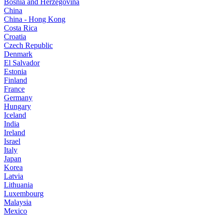
Bosnia and Herzegovina
China
China - Hong Kong
Costa Rica
Croatia
Czech Republic
Denmark
El Salvador
Estonia
Finland
France
Germany
Hungary
Iceland
India
Ireland
Israel
Italy
Japan
Korea
Latvia
Lithuania
Luxembourg
Malaysia
Mexico