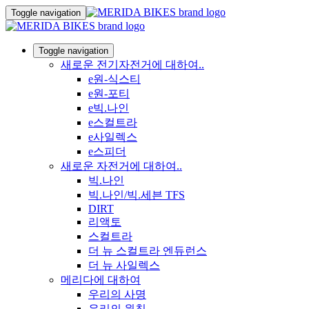
Toggle navigation
Toggle navigation
새로운 전기자전거에 대하여..
e원-식스티
e원-포티
e빅.나인
e스컬트라
e사일렉스
e스피더
새로운 자전거에 대하여..
빅.나인
빅.나인/빅.세븐 TFS
DIRT
리액토
스컬트라
더 뉴 스컬트라 엔듀런스
더 뉴 사일렉스
메리다에 대하여
우리의 사명
우리의 원칙