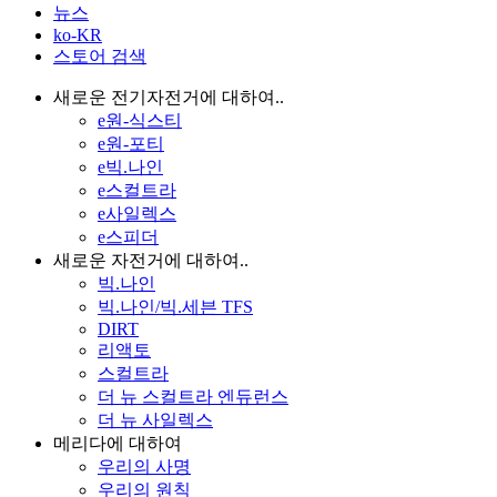
뉴스
ko-KR
스토어 검색
새로운 전기자전거에 대하여..
e원-식스티
e원-포티
e빅.나인
e스컬트라
e사일렉스
e스피더
새로운 자전거에 대하여..
빅.나인
빅.나인/빅.세븐 TFS
DIRT
리액토
스컬트라
더 뉴 스컬트라 엔듀런스
더 뉴 사일렉스
메리다에 대하여
우리의 사명
우리의 원칙