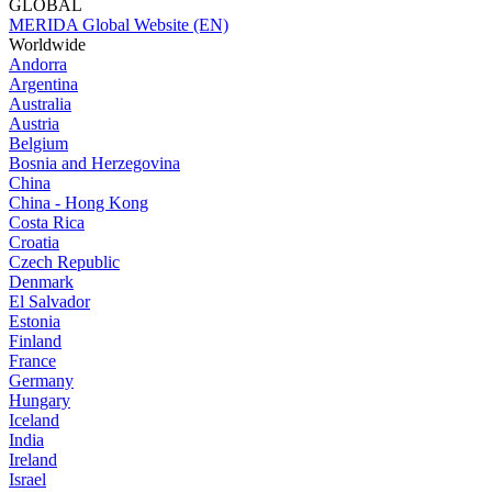
GLOBAL
MERIDA Global Website (EN)
Worldwide
Andorra
Argentina
Australia
Austria
Belgium
Bosnia and Herzegovina
China
China - Hong Kong
Costa Rica
Croatia
Czech Republic
Denmark
El Salvador
Estonia
Finland
France
Germany
Hungary
Iceland
India
Ireland
Israel