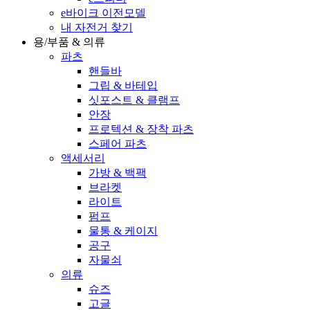
e바이크 이전모델
내 자전거 찾기
용/부품 & 의류
파츠
핸들바
그립 & 바테입
싯포스트 & 클램프
안장
프로텍션 & 장착 파츠
스페어 파츠
액세서리
가방 & 백팩
브라켓
라이트
펌프
물통 & 케이지
공구
자물쇠
의류
슈즈
고글