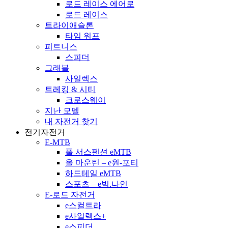
로드 레이스 에어로
로드 레이스
트라이애슬론
타임 워프
피트니스
스피더
그래블
사일렉스
트레킹 & 시티
크로스웨이
지난 모델
내 자전거 찾기
전기자전거
E-MTB
풀 서스펜션 eMTB
올 마운틴 – e원-포티
하드테일 eMTB
스포츠 – e빅.나인
E-로드 자전거
e스컬트라
e사일렉스+
e스피더