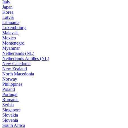
Italy
Japan
Korea
Latvia
Lithuania
Luxembourg
Malaysia
Mexico
Montenegro
Myanmar
Netherlands (NL)
Netherlands Antilles (NL)
New Caledonia
New Zealand
North Macedonia
Norway
Philippines
Poland
Portugal
Romania
Serbia
Singapore
Slovakia
Slovenia
South Africa