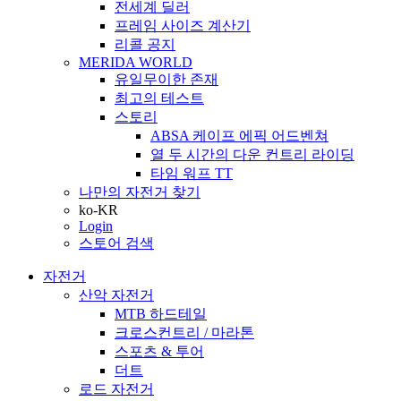
전세계 딜러
프레임 사이즈 계산기
리콜 공지
MERIDA WORLD
유일무이한 존재
최고의 테스트
스토리
ABSA 케이프 에픽 어드벤쳐
열 두 시간의 다운 컨트리 라이딩
타임 워프 TT
나만의 자전거 찾기
ko-KR
Login
스토어 검색
자전거
산악 자전거
MTB 하드테일
크로스컨트리 / 마라톤
스포츠 & 투어
더트
로드 자전거