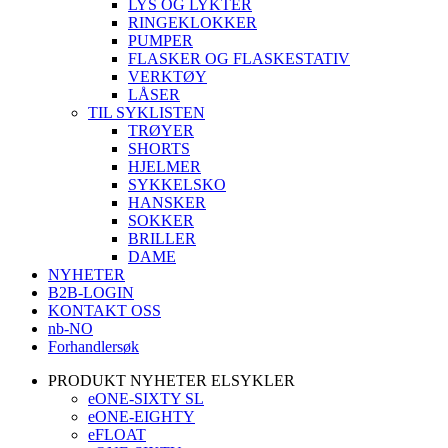
LYS OG LYKTER
RINGEKLOKKER
PUMPER
FLASKER OG FLASKESTATIV
VERKTØY
LÅSER
TIL SYKLISTEN
TRØYER
SHORTS
HJELMER
SYKKELSKO
HANSKER
SOKKER
BRILLER
DAME
NYHETER
B2B-LOGIN
KONTAKT OSS
nb-NO
Forhandlersøk
PRODUKT NYHETER ELSYKLER
eONE-SIXTY SL
eONE-EIGHTY
eFLOAT