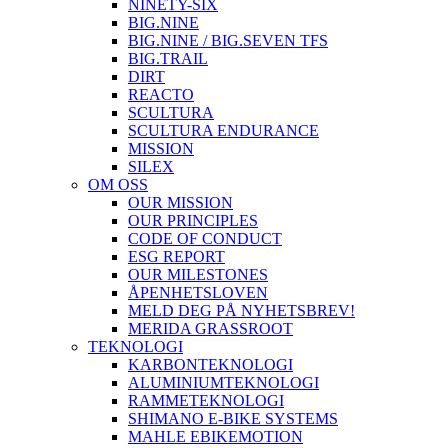
NINETY-SIX
BIG.NINE
BIG.NINE / BIG.SEVEN TFS
BIG.TRAIL
DIRT
REACTO
SCULTURA
SCULTURA ENDURANCE
MISSION
SILEX
OM OSS
OUR MISSION
OUR PRINCIPLES
CODE OF CONDUCT
ESG REPORT
OUR MILESTONES
ÅPENHETSLOVEN
MELD DEG PÅ NYHETSBREV!
MERIDA GRASSROOT
TEKNOLOGI
KARBONTEKNOLOGI
ALUMINIUMTEKNOLOGI
RAMMETEKNOLOGI
SHIMANO E-BIKE SYSTEMS
MAHLE EBIKEMOTION