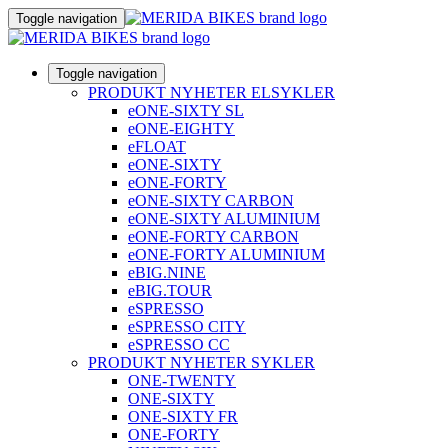
Toggle navigation
Toggle navigation
PRODUKT NYHETER ELSYKLER
eONE-SIXTY SL
eONE-EIGHTY
eFLOAT
eONE-SIXTY
eONE-FORTY
eONE-SIXTY CARBON
eONE-SIXTY ALUMINIUM
eONE-FORTY CARBON
eONE-FORTY ALUMINIUM
eBIG.NINE
eBIG.TOUR
eSPRESSO
eSPRESSO CITY
eSPRESSO CC
PRODUKT NYHETER SYKLER
ONE-TWENTY
ONE-SIXTY
ONE-SIXTY FR
ONE-FORTY