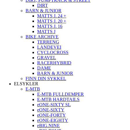
DIRT, PUMPTRACK & STREET
DIRT
BARN & JUNIOR
MATTS J. 24 +
MATTS J. 20 +
MATTS J. 16
MATTS J
BIKE ARCHIVE
TERRENG
LANDEVEI
CYCLOCROSS
GRAVEL
RACERHYBRID
DAME
BARN & JUNIOR
FINN DIN SYKKEL
ELSYKLER
E-MTB
E-MTB FULLDEMPER
E-MTB HARDTAILS
eONE-SIXTY SL
eONE-SIXTY
eONE-FORTY
eONE-EIGHTY
eBIG.NINE