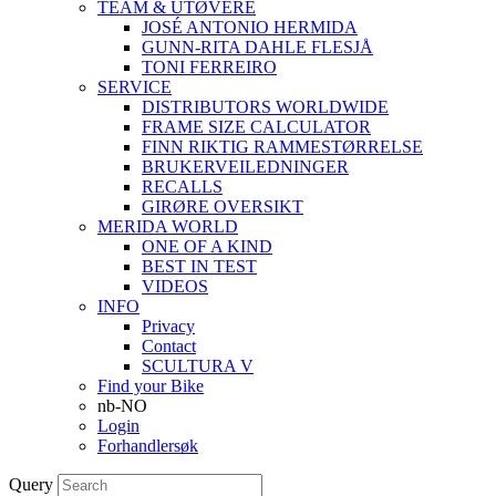
TEAM & UTØVERE
JOSÉ ANTONIO HERMIDA
GUNN-RITA DAHLE FLESJÅ
TONI FERREIRO
SERVICE
DISTRIBUTORS WORLDWIDE
FRAME SIZE CALCULATOR
FINN RIKTIG RAMMESTØRRELSE
BRUKERVEILEDNINGER
RECALLS
GIRØRE OVERSIKT
MERIDA WORLD
ONE OF A KIND
BEST IN TEST
VIDEOS
INFO
Privacy
Contact
SCULTURA V
Find your Bike
nb-NO
Login
Forhandlersøk
Query