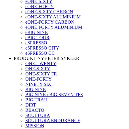
eONE-SIXTY
eONE-FORTY
eONE-SIXTY CARBON
eONE-SIXTY ALUMINIUM
eONE-FORTY CARBON
eONE-FORTY ALUMINIUM
eBIG.NINE
eBIG.TOUR
eSPRESSO
eSPRESSO CITY
eSPRESSO CC
PRODUKT NYHETER SYKLER
ONE-TWENTY
ONE-SIXTY
ONE-SIXTY FR
ONE-FORTY
NINETY-SIX
BIG.NINE
BIG.NINE / BIG.SEVEN TFS
BIG.TRAIL
DIRT
REACTO
SCULTURA
SCULTURA ENDURANCE
MISSION