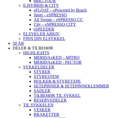
eBIG.TOUR
E-HYBRID & CITY
eFLOAT – ePowered by Bosch
Sport – eSPRESSO
All Terrain – eSPRESSO CC
City – eSPRESSO CITY
eSPEEDER
ELSYKLER ARKIV
FINN DIN ELSYKKEL
50 ÅR
DELER & TILBEHØR
HIGHLIGHTS
MERIDAxKED – MITRO
MERIDAxKED - PECTOR
SYKKELDELER
STYRER
STYRESTEM
HOLKER & STYRETAPE
SETEPINNER & SETEPINNEKLEMMER
SADLER
TILBEHØR TIL SYKKEL
RESERVEDELER
TIL SYKKELEN
VESKER
BRAKETTER