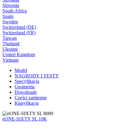
Slovenia
South Africa
Spain
Sweden
Switzerland (DE)
Switzerland (FR)
Taiwan
Thailand
Ukraine
United Kingdom
Vietnam
Model
NAGRODY I TESTY
Specyfikacja
Geometria
Downloads
Części zamienne
Klasyfikacja
eONE-SIXTY SL 10K