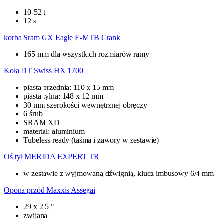
10-52 t
12 s
korba
Sram GX Eagle E-MTB Crank
165 mm dla wszystkich rozmiarów ramy
Koła
DT Swiss HX 1700
piasta przednia: 110 x 15 mm
piasta tylna: 148 x 12 mm
30 mm szerokości wewnętrznej obręczy
6 śrub
SRAM XD
materiał: aluminium
Tubeless ready (taśma i zawory w zestawie)
Oś tył
MERIDA EXPERT TR
w zestawie z wyjmowaną dźwignią, klucz imbusowy 6/4 mm
Opona przód
Maxxis Assegai
29 x 2.5 "
zwijana