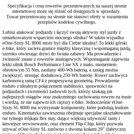
Specyfikacja i cena rowerów prezentowanych na naszej stronie
internetowej może się różnić od dostępnych w sprzedaży.
Towar prezentowany na stronie nie stanowi oferty w rozumieniu
przepisów kodeksu cywilnego.
Lubisz atakować podjazdy i łączyć swoją aktywny styl jazdy z
umiarkowanym wsparciem mocnego silnika? W takim wypadku
eOne-Sixty SL 8000 może być dla Ciebie idealny! To lekki górski
e-bike, który zaciera granice między klasyczną i wspomaganą jazdą,
szeroko otwierając drzwi do świata zabawy. Ma prowadzenie i
zwinność znane z rowerów analogowych. Wspomaganie zapewnia
lekki silnik Bosch Performance Line SX z maks. momentem
obrotowym 55 Nm, zasilany 400-Wh baterią, a zasięg można
zwiększyć, stosując dodatkową 250-Wh baterię. Rower zachwyca
karbonową ramą CF4 z progresywną geometrią. Prowadzenie
enduro z idealnym połączeniem stabilności, sprawności na
podjazdach i zwrotności zadowoli tych, którzy szukają jak
najlepszych osiągów oraz znakomitego zachowania roweru na trasie
i wiedzą, że nie zapewni ich cięższy e-bike. Jednocześnie eOne-
Sixty SL 8000 ma wytrzymałe komponenty, które podołają trudom
enduro. Kinematyka zawieszenia obejmuje specjalne ukształtowanie
rur tylnego trójkąta flex stay, dające większą sztywność ramy i
łatwiejsze serwisowanie, oraz element Flip-Chip, który pozwala
używać eOne-Sixty SL zarówno z dwoma kołami 29" (fabryczny