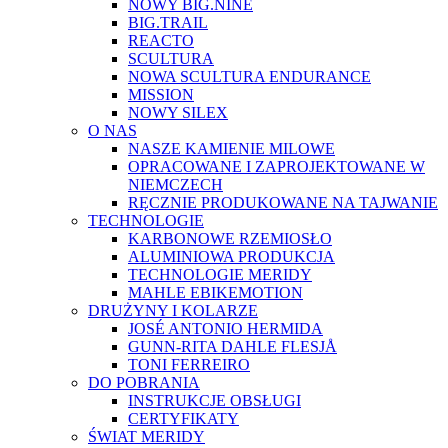
NOWY BIG.NINE
BIG.TRAIL
REACTO
SCULTURA
NOWA SCULTURA ENDURANCE
MISSION
NOWY SILEX
O NAS
NASZE KAMIENIE MILOWE
OPRACOWANE I ZAPROJEKTOWANE W
NIEMCZECH
RĘCZNIE PRODUKOWANE NA TAJWANIE
TECHNOLOGIE
KARBONOWE RZEMIOSŁO
ALUMINIOWA PRODUKCJA
TECHNOLOGIE MERIDY
MAHLE EBIKEMOTION
DRUŻYNY I KOLARZE
JOSÉ ANTONIO HERMIDA
GUNN-RITA DAHLE FLESJÅ
TONI FERREIRO
DO POBRANIA
INSTRUKCJE OBSŁUGI
CERTYFIKATY
ŚWIAT MERIDY