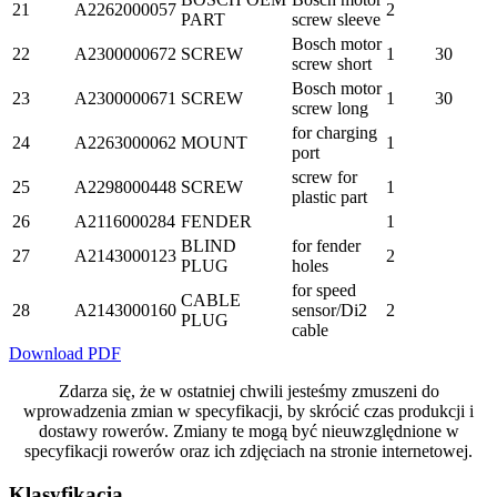
21
A2262000057
2
PART
screw sleeve
Bosch motor
22
A2300000672
SCREW
1
30
screw short
Bosch motor
23
A2300000671
SCREW
1
30
screw long
for charging
24
A2263000062
MOUNT
1
port
screw for
25
A2298000448
SCREW
1
plastic part
26
A2116000284
FENDER
1
BLIND
for fender
27
A2143000123
2
PLUG
holes
for speed
CABLE
28
A2143000160
sensor/Di2
2
PLUG
cable
Download PDF
Zdarza się, że w ostatniej chwili jesteśmy zmuszeni do
wprowadzenia zmian w specyfikacji, by skrócić czas produkcji i
dostawy rowerów. Zmiany te mogą być nieuwzględnione w
specyfikacji rowerów oraz ich zdjęciach na stronie internetowej.
Klasyfikacja