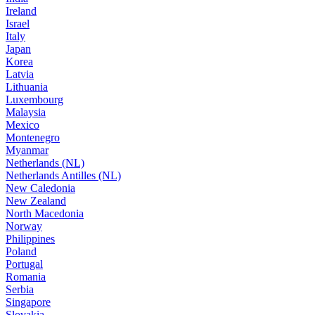
Ireland
Israel
Italy
Japan
Korea
Latvia
Lithuania
Luxembourg
Malaysia
Mexico
Montenegro
Myanmar
Netherlands (NL)
Netherlands Antilles (NL)
New Caledonia
New Zealand
North Macedonia
Norway
Philippines
Poland
Portugal
Romania
Serbia
Singapore
Slovakia