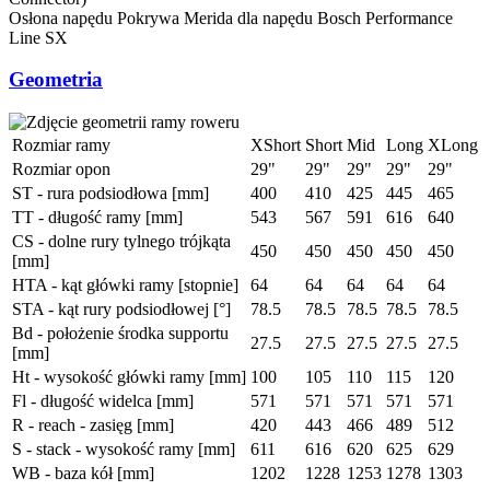
Osłona napędu
Pokrywa Merida dla napędu Bosch Performance
Line SX
Geometria
Rozmiar ramy
XShort
Short
Mid
Long
XLong
Rozmiar opon
29"
29"
29"
29"
29"
ST - rura podsiodłowa [mm]
400
410
425
445
465
TT - długość ramy [mm]
543
567
591
616
640
CS - dolne rury tylnego trójkąta
450
450
450
450
450
[mm]
HTA - kąt główki ramy [stopnie]
64
64
64
64
64
STA - kąt rury podsiodłowej [°]
78.5
78.5
78.5
78.5
78.5
Bd - położenie środka supportu
27.5
27.5
27.5
27.5
27.5
[mm]
Ht - wysokość główki ramy [mm]
100
105
110
115
120
Fl - długość widelca [mm]
571
571
571
571
571
R - reach - zasięg [mm]
420
443
466
489
512
S - stack - wysokość ramy [mm]
611
616
620
625
629
WB - baza kół [mm]
1202
1228
1253
1278
1303