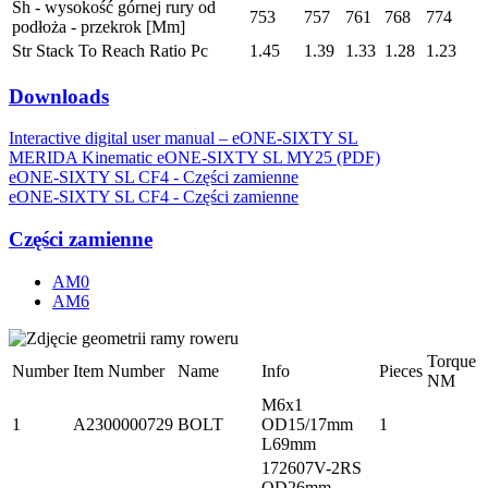
Sh - wysokość górnej rury od
753
757
761
768
774
podłoża - przekrok [Mm]
Str Stack To Reach Ratio Pc
1.45
1.39
1.33
1.28
1.23
Downloads
Interactive digital user manual – eONE-SIXTY SL
MERIDA Kinematic eONE-SIXTY SL MY25 (PDF)
eONE-SIXTY SL CF4 - Części zamienne
eONE-SIXTY SL CF4 - Części zamienne
Części zamienne
AM0
AM6
Torque
Number
Item Number
Name
Info
Pieces
NM
M6x1
1
A2300000729
BOLT
OD15/17mm
1
L69mm
172607V-2RS
OD26mm