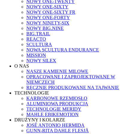
NOWY ONE-TWENTY
NOWY ONE-SIXTY
NOWY ONE-SIXTY FR
NOWY ONE-FORTY
NOWY NINETY-SIX
NOWY BIG.NINE
BIG.TRAIL
REACTO
SCULTURA
NOWA SCULTURA ENDURANCE
MISSION
NOWY SILEX
O NAS
NASZE KAMIENIE MILOWE
OPRACOWANE I ZAPROJEKTOWANE W
NIEMCZECH
RĘCZNIE PRODUKOWANE NA TAJWANIE
TECHNOLOGIE
KARBONOWE RZEMIOSŁO
ALUMINIOWA PRODUKCJA
TECHNOLOGIE MERIDY
MAHLE EBIKEMOTION
DRUŻYNY I KOLARZE
JOSÉ ANTONIO HERMIDA
GUNN-RITA DAHLE FLESJÅ