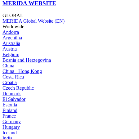
MERIDA WEBSITE
GLOBAL
MERIDA Global Website (EN)
Worldwide
Andorra
Argentina
Australia
Austria
Belgium
Bosnia and Herzegovina
China
China - Hong Kong
Costa Rica
Croatia
Czech Republic
Denmark
El Salvador
Estonia
Finland
France
Germany
Hungary
Iceland
India