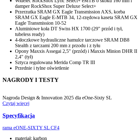
Widelec RockShox Lyric Select+ eMTB o skoku 160 mm i
damper RockShox Super Deluxe Select+
Przerzutka SRAM GX Eagle Transmission AXS, korba
SRAM GX Eagle E-MTB 34, 12-rzędowa kaseta SRAM GX
Eagle Transmission 10-52
Aluminiowe koła DT Swiss HX 1700 (29" przód i tył,
tubeless ready)
4-tłoczkowe hydrauliczne hamulce tarczowe SRAM DB8
Stealth z tarczami 200 mm z przodu i z tyłu
Opony Maxxis Assegai 2,5" (przód) i Maxxis Minion DHR II
2,4" (tył)
Sztyca regulowana Merida Comp TR III
Przednie i tylne oświetlenie
NAGRODY I TESTY
Nagroda Design & Innovation 2025 dla eOne-Sixty SL
Czytaj więcej
Specyfikacja
rama
eONE-SIXTY SL CF4
materiał: karbon