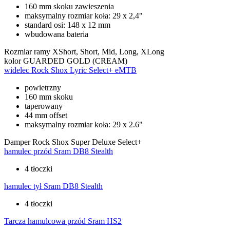
160 mm skoku zawieszenia
maksymalny rozmiar koła: 29 x 2,4"
standard osi: 148 x 12 mm
wbudowana bateria
Rozmiar ramy
XShort, Short, Mid, Long, XLong
kolor
GUARDED GOLD (CREAM)
widelec
Rock Shox Lyric Select+ eMTB
powietrzny
160 mm skoku
taperowany
44 mm offset
maksymalny rozmiar koła: 29 x 2.6"
Damper
Rock Shox Super Deluxe Select+
hamulec przód
Sram DB8 Stealth
4 tłoczki
hamulec tył
Sram DB8 Stealth
4 tłoczki
Tarcza hamulcowa przód
Sram HS2