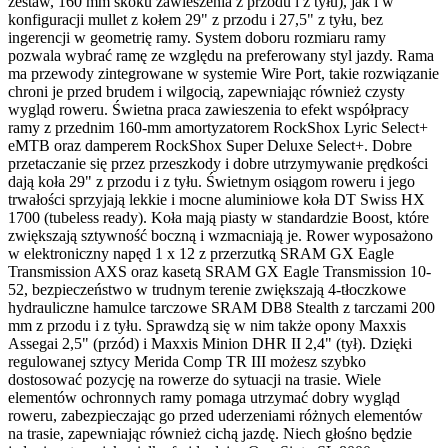
zestaw, 160 mm skoku zawieszenia z przodu i z tyłu), jak i w
konfiguracji mullet z kołem 29" z przodu i 27,5" z tyłu, bez
ingerencji w geometrię ramy. System doboru rozmiaru ramy
pozwala wybrać ramę ze względu na preferowany styl jazdy. Rama
ma przewody zintegrowane w systemie Wire Port, takie rozwiązanie
chroni je przed brudem i wilgocią, zapewniając również czysty
wygląd roweru. Świetna praca zawieszenia to efekt współpracy
ramy z przednim 160-mm amortyzatorem RockShox Lyric Select+
eMTB oraz damperem RockShox Super Deluxe Select+. Dobre
przetaczanie się przez przeszkody i dobre utrzymywanie prędkości
dają koła 29" z przodu i z tyłu. Świetnym osiągom roweru i jego
trwałości sprzyjają lekkie i mocne aluminiowe koła DT Swiss HX
1700 (tubeless ready). Koła mają piasty w standardzie Boost, które
zwiększają sztywność boczną i wzmacniają je. Rower wyposażono
w elektroniczny napęd 1 x 12 z przerzutką SRAM GX Eagle
Transmission AXS oraz kasetą SRAM GX Eagle Transmission 10-
52, bezpieczeństwo w trudnym terenie zwiększają 4-tłoczkowe
hydrauliczne hamulce tarczowe SRAM DB8 Stealth z tarczami 200
mm z przodu i z tyłu. Sprawdzą się w nim także opony Maxxis
Assegai 2,5" (przód) i Maxxis Minion DHR II 2,4" (tył). Dzięki
regulowanej sztycy Merida Comp TR III możesz szybko
dostosować pozycję na rowerze do sytuacji na trasie. Wiele
elementów ochronnych ramy pomaga utrzymać dobry wygląd
roweru, zabezpieczając go przed uderzeniami różnych elementów
na trasie, zapewniając również cichą jazdę. Niech głośno będzie