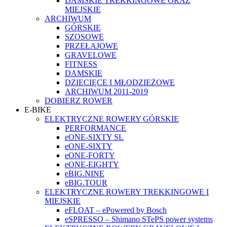
DAMSKIE TREKKINGOWE ORAZ
MIEJSKIE
ARCHIWUM
GÓRSKIE
SZOSOWE
PRZEŁAJOWE
GRAVELOWE
FITNESS
DAMSKIE
DZIECIĘCE I MŁODZIEŻOWE
ARCHIWUM 2011-2019
DOBIERZ ROWER
E-BIKE
ELEKTRYCZNE ROWERY GÓRSKIE
PERFORMANCE
eONE-SIXTY SL
eONE-SIXTY
eONE-FORTY
eONE-EIGHTY
eBIG.NINE
eBIG.TOUR
ELEKTRYCZNE ROWERY TREKKINGOWE I
MIEJSKIE
eFLOAT – ePowered by Bosch
eSPRESSO – Shimano STePS power systems