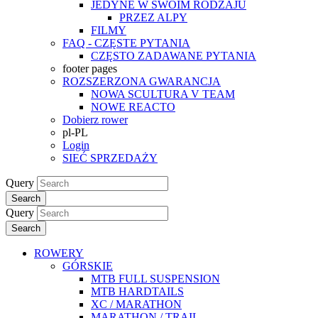
JEDYNE W SWOIM RODZAJU
PRZEZ ALPY
FILMY
FAQ - CZĘSTE PYTANIA
CZĘSTO ZADAWANE PYTANIA
footer pages
ROZSZERZONA GWARANCJA
NOWA SCULTURA V TEAM
NOWE REACTO
Dobierz rower
pl-PL
Login
SIEĆ SPRZEDAŻY
Query
Search
Query
Search
ROWERY
GÓRSKIE
MTB FULL SUSPENSION
MTB HARDTAILS
XC / MARATHON
MARATHON / TRAIL