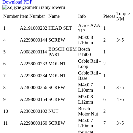
Download PDF
Torque
Number
Item Number
Name
Info
Pieces
NM
Acros AZA-
1
A2191000232
HEAD SET
1
717
M5x0.8
4
A2298000144
SCREW
2
3~5
L10mm
BOSCH OEM
Bosch
5
A9082000114
1
PART
PT400
Cable Rail -
6
A2258000233
MOUNT
2
Loop
Cable Rail -
7
A2258000234
MOUNT
1
Base
M4x0.7
8
A2300000256
SCREW
1
3~5
L10mm
M5x0.8
9
A2298000154
SCREW
6
4~6
L12mm
Bosch
10
A2302000102
NUT
2
Motor Nut
M4x0.7
11
A2298000160
SCREW
7
3~5
L10mm
for right