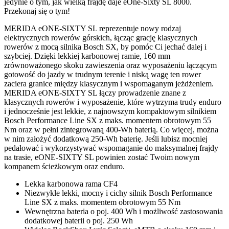
jedynie o tym, jak wielką frajdę daje eOne-Sixty SL 8000.
Przekonaj się o tym!
MERIDA eONE-SIXTY SL reprezentuje nowy rodzaj
elektrycznych rowerów górskich, łącząc grację klasycznych
rowerów z mocą silnika Bosch SX, by pomóc Ci jechać dalej i
szybciej. Dzięki lekkiej karbonowej ramie, 160 mm
zrównoważonego skoku zawieszenia oraz wyposażeniu łączącym
gotowość do jazdy w trudnym terenie i niską wagę ten rower
zaciera granice między klasycznym i wspomaganym jeżdżeniem.
MERIDA eONE-SIXTY SL łączy prowadzenie znane z
klasycznych rowerów i wyposażenie, które wytrzyma trudy enduro
i jednocześnie jest lekkie, z najnowszym kompaktowym silnikiem
Bosch Performance Line SX z maks. momentem obrotowym 55
Nm oraz w pełni zintegrowaną 400-Wh baterią. Co więcej, można
w nim założyć dodatkową 250-Wh baterię. Jeśli lubisz mocniej
pedałować i wykorzystywać wspomaganie do maksymalnej frajdy
na trasie, eONE-SIXTY SL powinien zostać Twoim nowym
kompanem ścieżkowym oraz enduro.
Lekka karbonowa rama CF4
Niezwykle lekki, mocny i cichy silnik Bosch Performance
Line SX z maks. momentem obrotowym 55 Nm
Wewnętrzna bateria o poj. 400 Wh i możliwość zastosowania
dodatkowej baterii o poj. 250 Wh