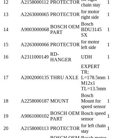
12
A2158000112
PROTECTOR
1
chain stay
for motor
13
A2263000065
PROTECTOR
1
right side
Bosch
BOSCH OEM
14
A9003000068
BDU3145
1
PART
SX
for motor
15
A2263000066
PROTECTOR
1
left side
RD-
16
A2311000149
UDH
1
HANGER
EXPERT
TR;
17
A2002000135
THRU AXLE
L=178.5mm
1
M12x1
TL=13.5mm
Bosch
18
A2258000187
MOUNT
Mount for
1
speed sensor
BOSCH OEM
Bosch speed
19
A9061000102
1
PART
sensor
for left chain
20
A2158000113
PROTECTOR
1
stay
BOSCH OEM
Bosch motor