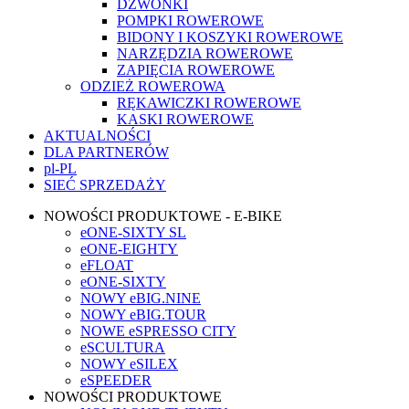
DZWONKI
POMPKI ROWEROWE
BIDONY I KOSZYKI ROWEROWE
NARZĘDZIA ROWEROWE
ZAPIĘCIA ROWEROWE
ODZIEŻ ROWEROWA
RĘKAWICZKI ROWEROWE
KASKI ROWEROWE
AKTUALNOŚCI
DLA PARTNERÓW
pl-PL
SIEĆ SPRZEDAŻY
NOWOŚCI PRODUKTOWE - E-BIKE
eONE-SIXTY SL
eONE-EIGHTY
eFLOAT
eONE-SIXTY
NOWY eBIG.NINE
NOWY eBIG.TOUR
NOWE eSPRESSO CITY
eSCULTURA
NOWY eSILEX
eSPEEDER
NOWOŚCI PRODUKTOWE