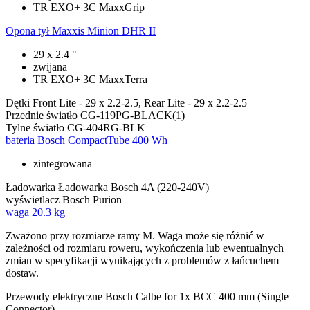
TR EXO+ 3C MaxxGrip
Opona tył
Maxxis Minion DHR II
29 x 2.4 "
zwijana
TR EXO+ 3C MaxxTerra
Dętki
Front Lite - 29 x 2.2-2.5, Rear Lite - 29 x 2.2-2.5
Przednie światło
CG-119PG-BLACK(1)
Tylne światło
CG-404RG-BLK
bateria
Bosch CompactTube 400 Wh
zintegrowana
Ładowarka
Ładowarka Bosch 4A (220-240V)
wyświetlacz
Bosch Purion
waga
20.3 kg
Zważono przy rozmiarze ramy M. Waga może się różnić w
zależności od rozmiaru roweru, wykończenia lub ewentualnych
zmian w specyfikacji wynikających z problemów z łańcuchem
dostaw.
Przewody elektryczne
Bosch Calbe for 1x BCC 400 mm (Single
Connector)