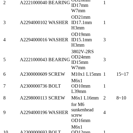
2
A2221000040
BEARING
1
ID17mm
W7mm
OD21mm
3
A2294000102
WASHER
ID17.1mm
1
H3mm
OD19mm
4
A2294000016
WASHER
ID15.1mm
3
H3mm
3802V-2RS
OD24mm
5
A2221000043
BEARING
3
ID15mm
W7mm
6
A2300000609
SCREW
M10x1 L15mm
1
15~17
M6x1
7
A2300000736
BOLT
OD10mm
1
L39mm
8
A2298000113
SCREW
M6x1 L16mm
2
8~10
for M6
sunkenhead
9
A2294000196
WASHER
4
screw
OD16mm
M6x1
10
A2300000693
BOLT
OD12mm
1