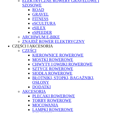
ELEKTRYCZNE ROWERY GRAVELOWE I
SZOSOWE
ROAD
GRAVEL
FITNESS
eSCULTURA
eSILEX
eSPEEDER
ARCHIWUM E-BIKE
ZNAJDŹ ROWER ELEKTRYCZNY
CZĘŚCI I AKCESORIA
CZĘŚCI
KIEROWNICE ROWEROWE
MOSTKI ROWEROWE
CHWYTY I OWIJKI ROWEROWE
SZTYCE ROWEROWE
SIODŁA ROWEROWE
BŁOTNIKI, STOPKI, BAGAŻNIKI,
OSŁONY
DODATKI
AKCESORIA
PLECAKI ROWEROWE
TORBY ROWEROWE
MOCOWANIA
LAMPKI ROWEROWE