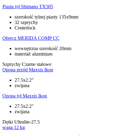
Piasta tył
Shimano TX505
szerokość tylnej piasty 135x9mm
32 szprychy
Centerlock
Obręcz
MERIDA COMP CC
wewnętrzna szerokość 20mm
materiał: aluminium
Szprychy
Czarne stalowe
Opona przód
Maxxis Ikon
27.5x2.2"
zwijana
Opona tył
Maxxis Ikon
27.5x2.2"
zwijana
Dętki
Ultralite-27.5
waga
12 kg