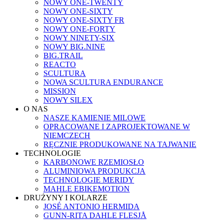
NOWY ONE-TWENTY
NOWY ONE-SIXTY
NOWY ONE-SIXTY FR
NOWY ONE-FORTY
NOWY NINETY-SIX
NOWY BIG.NINE
BIG.TRAIL
REACTO
SCULTURA
NOWA SCULTURA ENDURANCE
MISSION
NOWY SILEX
O NAS
NASZE KAMIENIE MILOWE
OPRACOWANE I ZAPROJEKTOWANE W
NIEMCZECH
RĘCZNIE PRODUKOWANE NA TAJWANIE
TECHNOLOGIE
KARBONOWE RZEMIOSŁO
ALUMINIOWA PRODUKCJA
TECHNOLOGIE MERIDY
MAHLE EBIKEMOTION
DRUŻYNY I KOLARZE
JOSÉ ANTONIO HERMIDA
GUNN-RITA DAHLE FLESJÅ