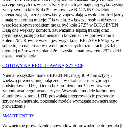
szczegółowych rozwiązań. Każdy z nich jak najlepiej wykorzystuje
zalety swoich kół. Koła 29" w rowerze BIG.NINE świetnie
przetaczają się przez przeszkody, zapewniają wysoki komfort jazdy
i mają znakomitą trakcję. Dla wielu, zwłaszcza osób o niższym
wzroście złotym środkiem mogą być koła 27,5" w BIG.SEVEN.
Dają one większy komfort, zauważalnie lepszą trakcję oraz
płynniejszą jazdę po kamieniach i korzeniach w porównaniu z
kołem 26”. Równie ważna jest waga koła. BIG.SEVEN łączy w
sobie to, co najlepsze w dwóch pozostałych rozmiarach: jeździ
płynniej niż rower z kołami 26” i zyskuje nad rowerem 29” dzięki
niższej wadze koła.
GOTOWY NA REGULOWANĄ SZTYCĘ
Niemal wszystkie modele BIG.NINE mają 30,9-mm sztycę i
większą powierzchnię połączenia w okolicach rury górnej i
podsiodłowej. Dzięki temu bez problemu można w rowerze
zamontować regulowaną sztycę. Wszystkie modele karbonowe i
aluminiowe z ramą LITE pozwalają przeprowadzić przewody
sztycy wewnętrznie, pozostałe modele wymagają zewnętrznego
prowadzenia.
SMART ENTRY
Wewnętrzne prowadzenie przewodów doprowadzone do perfekcji.