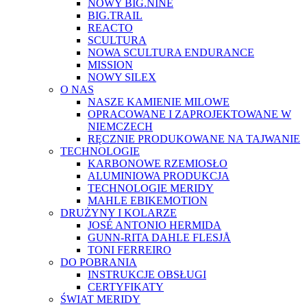
NOWY BIG.NINE
BIG.TRAIL
REACTO
SCULTURA
NOWA SCULTURA ENDURANCE
MISSION
NOWY SILEX
O NAS
NASZE KAMIENIE MILOWE
OPRACOWANE I ZAPROJEKTOWANE W
NIEMCZECH
RĘCZNIE PRODUKOWANE NA TAJWANIE
TECHNOLOGIE
KARBONOWE RZEMIOSŁO
ALUMINIOWA PRODUKCJA
TECHNOLOGIE MERIDY
MAHLE EBIKEMOTION
DRUŻYNY I KOLARZE
JOSÉ ANTONIO HERMIDA
GUNN-RITA DAHLE FLESJÅ
TONI FERREIRO
DO POBRANIA
INSTRUKCJE OBSŁUGI
CERTYFIKATY
ŚWIAT MERIDY