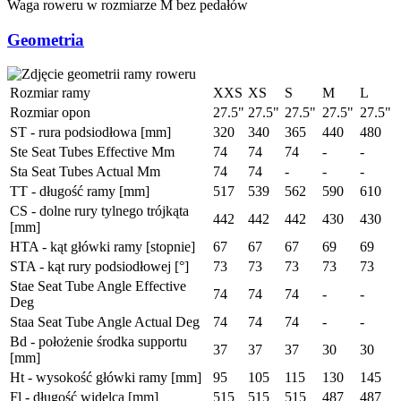
Waga roweru w rozmiarze M bez pedałów
Geometria
Rozmiar ramy
XXS
XS
S
M
L
Rozmiar opon
27.5"
27.5"
27.5"
27.5"
27.5"
ST - rura podsiodłowa [mm]
320
340
365
440
480
Ste Seat Tubes Effective Mm
74
74
74
-
-
Sta Seat Tubes Actual Mm
74
74
-
-
-
TT - długość ramy [mm]
517
539
562
590
610
CS - dolne rury tylnego trójkąta
442
442
442
430
430
[mm]
HTA - kąt główki ramy [stopnie]
67
67
67
69
69
STA - kąt rury podsiodłowej [°]
73
73
73
73
73
Stae Seat Tube Angle Effective
74
74
74
-
-
Deg
Staa Seat Tube Angle Actual Deg
74
74
74
-
-
Bd - położenie środka supportu
37
37
37
30
30
[mm]
Ht - wysokość główki ramy [mm]
95
105
115
130
145
Fl - długość widelca [mm]
515
515
515
487
487