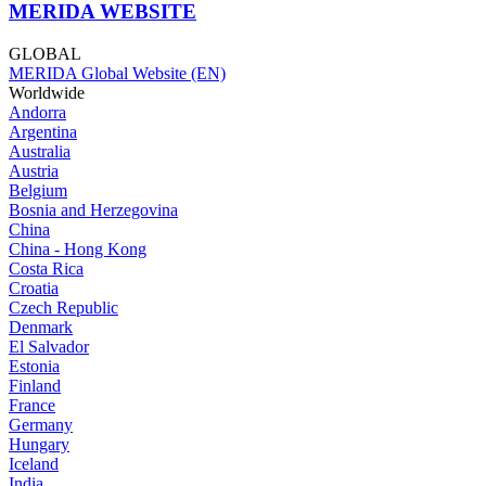
MERIDA WEBSITE
GLOBAL
MERIDA Global Website (EN)
Worldwide
Andorra
Argentina
Australia
Austria
Belgium
Bosnia and Herzegovina
China
China - Hong Kong
Costa Rica
Croatia
Czech Republic
Denmark
El Salvador
Estonia
Finland
France
Germany
Hungary
Iceland
India