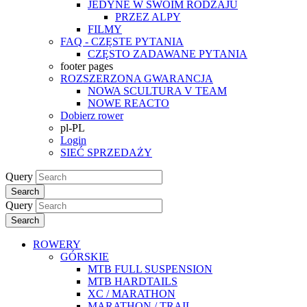
JEDYNE W SWOIM RODZAJU
PRZEZ ALPY
FILMY
FAQ - CZĘSTE PYTANIA
CZĘSTO ZADAWANE PYTANIA
footer pages
ROZSZERZONA GWARANCJA
NOWA SCULTURA V TEAM
NOWE REACTO
Dobierz rower
pl-PL
Login
SIEĆ SPRZEDAŻY
Query
Search
Query
Search
ROWERY
GÓRSKIE
MTB FULL SUSPENSION
MTB HARDTAILS
XC / MARATHON
MARATHON / TRAIL