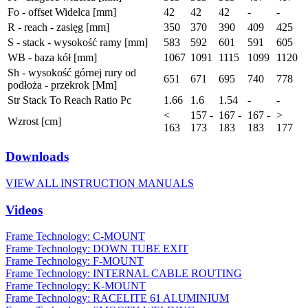
Fo - offset Widelca [mm]
42
42
42
-
-
R - reach - zasięg [mm]
350
370
390
409
425
S - stack - wysokość ramy [mm]
583
592
601
591
605
WB - baza kół [mm]
1067
1091
1115
1099
1120
Sh - wysokość górnej rury od
651
671
695
740
778
podłoża - przekrok [Mm]
Str Stack To Reach Ratio Pc
1.66
1.6
1.54
-
-
<
157 -
167 -
167 -
>
Wzrost [cm]
163
173
183
183
177
Downloads
VIEW ALL INSTRUCTION MANUALS
Videos
Frame Technology: C-MOUNT
Frame Technology: DOWN TUBE EXIT
Frame Technology: F-MOUNT
Frame Technology: INTERNAL CABLE ROUTING
Frame Technology: K-MOUNT
Frame Technology: RACELITE 61 ALUMINIUM