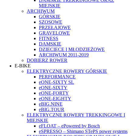
DAMSKIE TREKKINGOWE ORAZ
MIEJSKIE
ARCHIWUM
GÓRSKIE
SZOSOWE
PRZEŁAJOWE
GRAVELOWE
FITNESS
DAMSKIE
DZIECIĘCE I MŁODZIEŻOWE
ARCHIWUM 2011-2019
DOBIERZ ROWER
E-BIKE
ELEKTRYCZNE ROWERY GÓRSKIE
PERFORMANCE
eONE-SIXTY SL
eONE-SIXTY
eONE-FORTY
eONE-EIGHTY
eBIG.NINE
eBIG.TOUR
ELEKTRYCZNE ROWERY TREKKINGOWE I
MIEJSKIE
eFLOAT – ePowered by Bosch
eSPRESSO – Shimano STePS power systems