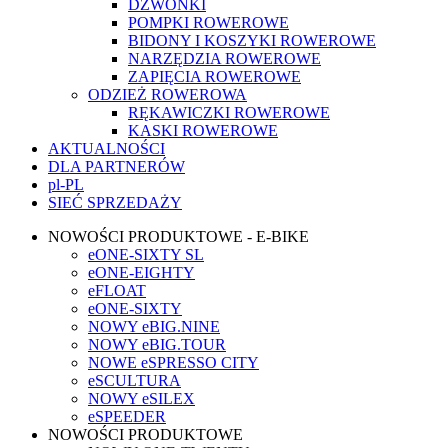
DZWONKI
POMPKI ROWEROWE
BIDONY I KOSZYKI ROWEROWE
NARZĘDZIA ROWEROWE
ZAPIĘCIA ROWEROWE
ODZIEŻ ROWEROWA
RĘKAWICZKI ROWEROWE
KASKI ROWEROWE
AKTUALNOŚCI
DLA PARTNERÓW
pl-PL
SIEĆ SPRZEDAŻY
NOWOŚCI PRODUKTOWE - E-BIKE
eONE-SIXTY SL
eONE-EIGHTY
eFLOAT
eONE-SIXTY
NOWY eBIG.NINE
NOWY eBIG.TOUR
NOWE eSPRESSO CITY
eSCULTURA
NOWY eSILEX
eSPEEDER
NOWOŚCI PRODUKTOWE