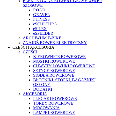
ELEKTRYCZNE ROWERY GRAVELOWE I
SZOSOWE
ROAD
GRAVEL
FITNESS
eSCULTURA
eSILEX
eSPEEDER
ARCHIWUM E-BIKE
ZNAJDŹ ROWER ELEKTRYCZNY
CZĘŚCI I AKCESORIA
CZĘŚCI
KIEROWNICE ROWEROWE
MOSTKI ROWEROWE
CHWYTY I OWIJKI ROWEROWE
SZTYCE ROWEROWE
SIODŁA ROWEROWE
BŁOTNIKI, STOPKI, BAGAŻNIKI,
OSŁONY
DODATKI
AKCESORIA
PLECAKI ROWEROWE
TORBY ROWEROWE
MOCOWANIA
LAMPKI ROWEROWE