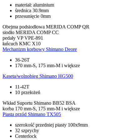
materiał: aluminium
średnica 30.9mm
przesunięcie 0mm
Obejma podsiodłowa
MERIDA COMP QR
siodło
MERIDA COMP CC
pedały
VP VPE-891
łańcuch
KMC X10
Mechanizm korbowy
Shimano Deore
36-26T
170 mm-S, 175 mm-M i większe
Kaseta/wolnobieg
Shimano HG500
11-42T
10 przełożeń
Wkład Suportu
Shimano BB52 BSA
korba
170 mm-S, 175 mm-M i większe
Piasta przód
Shimano TX505
szerokość przedniej piasty 100x9mm
32 szprychy
Centerlock