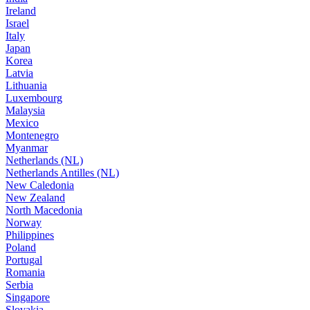
Ireland
Israel
Italy
Japan
Korea
Latvia
Lithuania
Luxembourg
Malaysia
Mexico
Montenegro
Myanmar
Netherlands (NL)
Netherlands Antilles (NL)
New Caledonia
New Zealand
North Macedonia
Norway
Philippines
Poland
Portugal
Romania
Serbia
Singapore
Slovakia