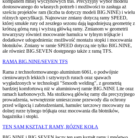
kompanem mniej wyczynowych tras. Precyzyjny wybór modelu
dostosowanego do własnych potrzeb i możliwości to zasługa aż
sześciu projektów ram (liczba ta dotyczy modeli BIG.NINE) i wielu
różnych specyfikacji. Najnowsze zmiany dotyczą ramy SPEED,
której smukłe rury od zeszłego sezonu dają łagodniejszą geometrię z
krótszą górną rurą i wyższą główką ramy. Zmianom w geometrii
towarzyszy również mocowanie hamulca w tylnym trójkącie i
dodatkowe udogodnienia: możliwość montażu stopki i mocowania
błotników. Zmiany w ramie SPEED dotyczą nie tylko BIG.NINE,
ale również BIG.SEVEN dostępnego także z ramą TFS.
RAMA BIG.NINE/SEVEN TFS
Rama z technoformowanego aluminium 6061, o podwójnie
cieniowanych lekkich i sztywnych rurach oraz spawach
wygładzonych w technologii "Smooth welding", z geometrią
bardziej komfortową niż w aluminiowej ramie BIG.NINE Lite oraz
ramach karbonowych. Ma stożkową główkę ramy dla precyzyjnego
prowadzenia, wewnętrznie umieszczone przewody dla ochrony
przed wilgocią i zabrudzeniami, hamulec tarczowy mocowany na
dolnej rurze tylnego trójkąta oraz mocowania dla błotników,
bagażnika i stopki.
TEN SAM KSZTAŁT RAMY, RÓZNE KOŁA
BIG.NINE i BIG.SEVEN łączy ten sam kształt ramy i mnóstwo