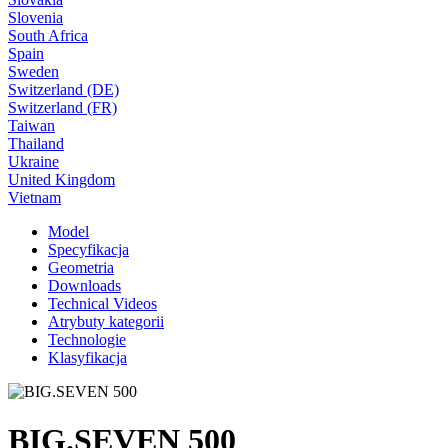
Slovenia
South Africa
Spain
Sweden
Switzerland (DE)
Switzerland (FR)
Taiwan
Thailand
Ukraine
United Kingdom
Vietnam
Model
Specyfikacja
Geometria
Downloads
Technical Videos
Atrybuty kategorii
Technologie
Klasyfikacja
BIG.SEVEN 500