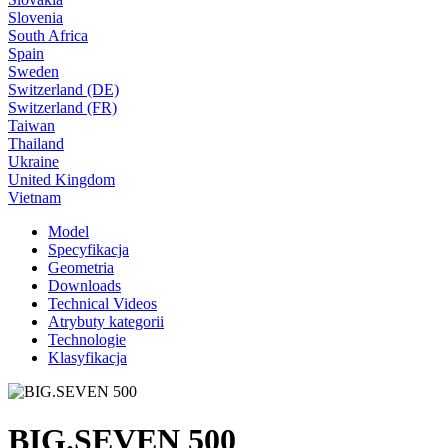
Slovenia
South Africa
Spain
Sweden
Switzerland (DE)
Switzerland (FR)
Taiwan
Thailand
Ukraine
United Kingdom
Vietnam
Model
Specyfikacja
Geometria
Downloads
Technical Videos
Atrybuty kategorii
Technologie
Klasyfikacja
BIG.SEVEN 500