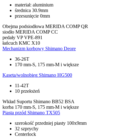
materiał: aluminium
średnica 30.9mm
przesunięcie 0mm
Obejma podsiodłowa
MERIDA COMP QR
siodło
MERIDA COMP CC
pedały
VP VPE-891
łańcuch
KMC X10
Mechanizm korbowy
Shimano Deore
36-26T
170 mm-S, 175 mm-M i większe
Kaseta/wolnobieg
Shimano HG500
11-42T
10 przełożeń
Wkład Suportu
Shimano BB52 BSA
korba
170 mm-S, 175 mm-M i większe
Piasta przód
Shimano TX505
szerokość przedniej piasty 100x9mm
32 szprychy
Centerlock