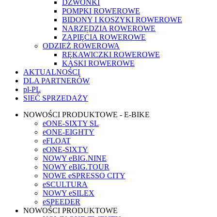
DZWONKI
POMPKI ROWEROWE
BIDONY I KOSZYKI ROWEROWE
NARZĘDZIA ROWEROWE
ZAPIĘCIA ROWEROWE
ODZIEŻ ROWEROWA
RĘKAWICZKI ROWEROWE
KASKI ROWEROWE
AKTUALNOŚCI
DLA PARTNERÓW
pl-PL
SIEĆ SPRZEDAŻY
NOWOŚCI PRODUKTOWE - E-BIKE
eONE-SIXTY SL
eONE-EIGHTY
eFLOAT
eONE-SIXTY
NOWY eBIG.NINE
NOWY eBIG.TOUR
NOWE eSPRESSO CITY
eSCULTURA
NOWY eSILEX
eSPEEDER
NOWOŚCI PRODUKTOWE