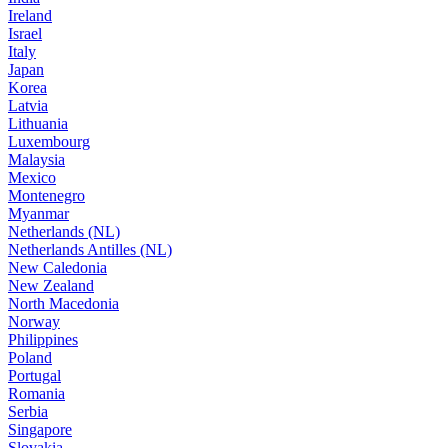
Ireland
Israel
Italy
Japan
Korea
Latvia
Lithuania
Luxembourg
Malaysia
Mexico
Montenegro
Myanmar
Netherlands (NL)
Netherlands Antilles (NL)
New Caledonia
New Zealand
North Macedonia
Norway
Philippines
Poland
Portugal
Romania
Serbia
Singapore
Slovakia