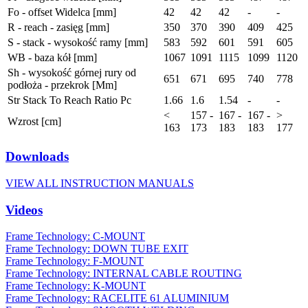
Fo - offset Widelca [mm]
42
42
42
-
-
R - reach - zasięg [mm]
350
370
390
409
425
S - stack - wysokość ramy [mm]
583
592
601
591
605
WB - baza kół [mm]
1067
1091
1115
1099
1120
Sh - wysokość górnej rury od
651
671
695
740
778
podłoża - przekrok [Mm]
Str Stack To Reach Ratio Pc
1.66
1.6
1.54
-
-
<
157 -
167 -
167 -
>
Wzrost [cm]
163
173
183
183
177
Downloads
VIEW ALL INSTRUCTION MANUALS
Videos
Frame Technology: C-MOUNT
Frame Technology: DOWN TUBE EXIT
Frame Technology: F-MOUNT
Frame Technology: INTERNAL CABLE ROUTING
Frame Technology: K-MOUNT
Frame Technology: RACELITE 61 ALUMINIUM