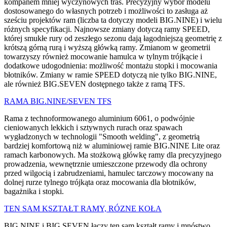
kompanem mniej wyczynowych tras. Precyzyjny wybór modelu
dostosowanego do własnych potrzeb i możliwości to zasługa aż
sześciu projektów ram (liczba ta dotyczy modeli BIG.NINE) i wielu
różnych specyfikacji. Najnowsze zmiany dotyczą ramy SPEED,
której smukłe rury od zeszłego sezonu dają łagodniejszą geometrię z
krótszą górną rurą i wyższą główką ramy. Zmianom w geometrii
towarzyszy również mocowanie hamulca w tylnym trójkącie i
dodatkowe udogodnienia: możliwość montażu stopki i mocowania
błotników. Zmiany w ramie SPEED dotyczą nie tylko BIG.NINE,
ale również BIG.SEVEN dostępnego także z ramą TFS.
RAMA BIG.NINE/SEVEN TFS
Rama z technoformowanego aluminium 6061, o podwójnie
cieniowanych lekkich i sztywnych rurach oraz spawach
wygładzonych w technologii "Smooth welding", z geometrią
bardziej komfortową niż w aluminiowej ramie BIG.NINE Lite oraz
ramach karbonowych. Ma stożkową główkę ramy dla precyzyjnego
prowadzenia, wewnętrznie umieszczone przewody dla ochrony
przed wilgocią i zabrudzeniami, hamulec tarczowy mocowany na
dolnej rurze tylnego trójkąta oraz mocowania dla błotników,
bagażnika i stopki.
TEN SAM KSZTAŁT RAMY, RÓZNE KOŁA
BIG.NINE i BIG.SEVEN łączy ten sam kształt ramy i mnóstwo