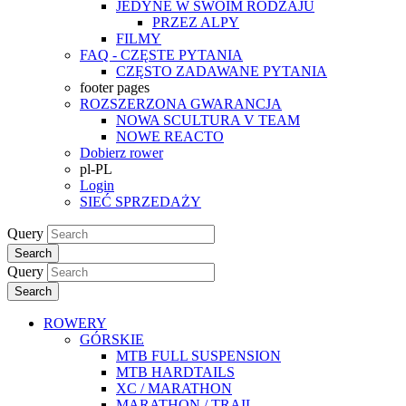
JEDYNE W SWOIM RODZAJU
PRZEZ ALPY
FILMY
FAQ - CZĘSTE PYTANIA
CZĘSTO ZADAWANE PYTANIA
footer pages
ROZSZERZONA GWARANCJA
NOWA SCULTURA V TEAM
NOWE REACTO
Dobierz rower
pl-PL
Login
SIEĆ SPRZEDAŻY
Query
Search
Query
Search
ROWERY
GÓRSKIE
MTB FULL SUSPENSION
MTB HARDTAILS
XC / MARATHON
MARATHON / TRAIL