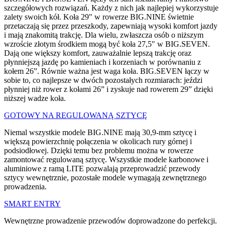
szczegółowych rozwiązań. Każdy z nich jak najlepiej wykorzystuje
zalety swoich kół. Koła 29" w rowerze BIG.NINE świetnie
przetaczają się przez przeszkody, zapewniają wysoki komfort jazdy
i mają znakomitą trakcję. Dla wielu, zwłaszcza osób o niższym
wzroście złotym środkiem mogą być koła 27,5" w BIG.SEVEN.
Dają one większy komfort, zauważalnie lepszą trakcję oraz
płynniejszą jazdę po kamieniach i korzeniach w porównaniu z
kołem 26”. Równie ważna jest waga koła. BIG.SEVEN łączy w
sobie to, co najlepsze w dwóch pozostałych rozmiarach: jeździ
płynniej niż rower z kołami 26” i zyskuje nad rowerem 29” dzięki
niższej wadze koła.
GOTOWY NA REGULOWANĄ SZTYCĘ
Niemal wszystkie modele BIG.NINE mają 30,9-mm sztycę i
większą powierzchnię połączenia w okolicach rury górnej i
podsiodłowej. Dzięki temu bez problemu można w rowerze
zamontować regulowaną sztycę. Wszystkie modele karbonowe i
aluminiowe z ramą LITE pozwalają przeprowadzić przewody
sztycy wewnętrznie, pozostałe modele wymagają zewnętrznego
prowadzenia.
SMART ENTRY
Wewnętrzne prowadzenie przewodów doprowadzone do perfekcji.