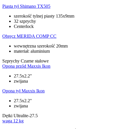
Piasta tył
Shimano TX505
szerokość tylnej piasty 135x9mm
32 szprychy
Centerlock
Obręcz
MERIDA COMP CC
wewnętrzna szerokość 20mm
materiał: aluminium
Szprychy
Czarne stalowe
Opona przód
Maxxis Ikon
27.5x2.2"
zwijana
Opona tył
Maxxis Ikon
27.5x2.2"
zwijana
Dętki
Ultralite-27.5
waga
12 kg