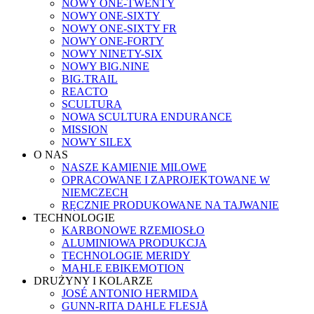
NOWY ONE-TWENTY
NOWY ONE-SIXTY
NOWY ONE-SIXTY FR
NOWY ONE-FORTY
NOWY NINETY-SIX
NOWY BIG.NINE
BIG.TRAIL
REACTO
SCULTURA
NOWA SCULTURA ENDURANCE
MISSION
NOWY SILEX
O NAS
NASZE KAMIENIE MILOWE
OPRACOWANE I ZAPROJEKTOWANE W
NIEMCZECH
RĘCZNIE PRODUKOWANE NA TAJWANIE
TECHNOLOGIE
KARBONOWE RZEMIOSŁO
ALUMINIOWA PRODUKCJA
TECHNOLOGIE MERIDY
MAHLE EBIKEMOTION
DRUŻYNY I KOLARZE
JOSÉ ANTONIO HERMIDA
GUNN-RITA DAHLE FLESJÅ