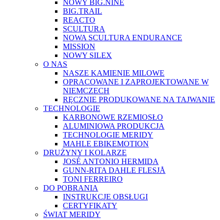
NOWY BIG.NINE
BIG.TRAIL
REACTO
SCULTURA
NOWA SCULTURA ENDURANCE
MISSION
NOWY SILEX
O NAS
NASZE KAMIENIE MILOWE
OPRACOWANE I ZAPROJEKTOWANE W
NIEMCZECH
RĘCZNIE PRODUKOWANE NA TAJWANIE
TECHNOLOGIE
KARBONOWE RZEMIOSŁO
ALUMINIOWA PRODUKCJA
TECHNOLOGIE MERIDY
MAHLE EBIKEMOTION
DRUŻYNY I KOLARZE
JOSÉ ANTONIO HERMIDA
GUNN-RITA DAHLE FLESJÅ
TONI FERREIRO
DO POBRANIA
INSTRUKCJE OBSŁUGI
CERTYFIKATY
ŚWIAT MERIDY