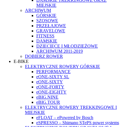
DAMSKIE TREKKINGOWE ORAZ
MIEJSKIE
ARCHIWUM
GÓRSKIE
SZOSOWE
PRZEŁAJOWE
GRAVELOWE
FITNESS
DAMSKIE
DZIECIĘCE I MŁODZIEŻOWE
ARCHIWUM 2011-2019
DOBIERZ ROWER
E-BIKE
ELEKTRYCZNE ROWERY GÓRSKIE
PERFORMANCE
eONE-SIXTY SL
eONE-SIXTY
eONE-FORTY
eONE-EIGHTY
eBIG.NINE
eBIG.TOUR
ELEKTRYCZNE ROWERY TREKKINGOWE I
MIEJSKIE
eFLOAT – ePowered by Bosch
eSPRESSO – Shimano STePS power systems