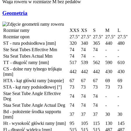
Waga roweru w rozmiarze M bez pedałów
Geometria
Rozmiar ramy
XXS
XS
S
M
L
Rozmiar opon
27.5"
27.5"
27.5"
27.5"
27.5"
ST - rura podsiodłowa [mm]
320
340
365
440
480
Ste Seat Tubes Effective Mm
74
74
74
-
-
Sta Seat Tubes Actual Mm
74
74
-
-
-
TT - długość ramy [mm]
517
539
562
590
610
CS - dolne rury tylnego trójkąta
442
442
442
430
430
[mm]
HTA - kąt główki ramy [stopnie]
67
67
67
69
69
STA - kąt rury podsiodłowej [°]
73
73
73
73
73
Stae Seat Tube Angle Effective
74
74
74
-
-
Deg
Staa Seat Tube Angle Actual Deg
74
74
74
-
-
Bd - położenie środka supportu
37
37
37
30
30
[mm]
Ht - wysokość główki ramy [mm]
95
105
115
130
145
Fl - długość widelca [mm]
515
515
515
487
487