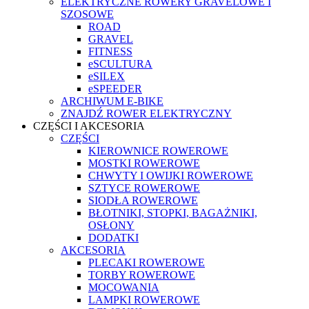
ELEKTRYCZNE ROWERY GRAVELOWE I
SZOSOWE
ROAD
GRAVEL
FITNESS
eSCULTURA
eSILEX
eSPEEDER
ARCHIWUM E-BIKE
ZNAJDŹ ROWER ELEKTRYCZNY
CZĘŚCI I AKCESORIA
CZĘŚCI
KIEROWNICE ROWEROWE
MOSTKI ROWEROWE
CHWYTY I OWIJKI ROWEROWE
SZTYCE ROWEROWE
SIODŁA ROWEROWE
BŁOTNIKI, STOPKI, BAGAŻNIKI,
OSŁONY
DODATKI
AKCESORIA
PLECAKI ROWEROWE
TORBY ROWEROWE
MOCOWANIA
LAMPKI ROWEROWE