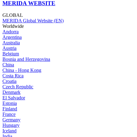
MERIDA WEBSITE
GLOBAL
MERIDA Global Website (EN)
Worldwide
Andorra
Argentina
Australia
Austria
Belgium
Bosnia and Herzegovina
China
China - Hong Kong
Costa Rica
Croatia
Czech Republic
Denmark
El Salvador
Estonia
Finland
France
Germany
Hungary
Iceland
India