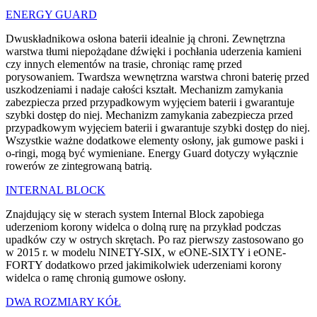
ENERGY GUARD
Dwuskładnikowa osłona baterii idealnie ją chroni. Zewnętrzna
warstwa tłumi niepożądane dźwięki i pochłania uderzenia kamieni
czy innych elementów na trasie, chroniąc ramę przed
porysowaniem. Twardsza wewnętrzna warstwa chroni baterię przed
uszkodzeniami i nadaje całości kształt. Mechanizm zamykania
zabezpiecza przed przypadkowym wyjęciem baterii i gwarantuje
szybki dostęp do niej. Mechanizm zamykania zabezpiecza przed
przypadkowym wyjęciem baterii i gwarantuje szybki dostęp do niej.
Wszystkie ważne dodatkowe elementy osłony, jak gumowe paski i
o-ringi, mogą być wymieniane. Energy Guard dotyczy wyłącznie
rowerów ze zintegrowaną batrią.
INTERNAL BLOCK
Znajdujący się w sterach system Internal Block zapobiega
uderzeniom korony widelca o dolną rurę na przykład podczas
upadków czy w ostrych skrętach. Po raz pierwszy zastosowano go
w 2015 r. w modelu NINETY-SIX, w eONE-SIXTY i eONE-
FORTY dodatkowo przed jakimikolwiek uderzeniami korony
widelca o ramę chronią gumowe osłony.
DWA ROZMIARY KÓŁ