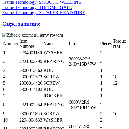
Frame Technology: SMOOTH WELDING
Frame Technology: THERMO GATE
Frame Technology: X-TAPER HEADTUBE
Części zamienne
Item
Torque
Number
Name
Info
Pieces
Number
NM
1
2294001180
WASHER
2
3802V-2RS
2
2221002395
BEARING
2
24D*15D*7W
3
2300012662
BOLT
1
4
2300012673
SCREW
1
18
5
2300014426
SCREW
1
12
6
2300014103
BOLT
1
7
ROCKER
1
6800V2RS
8
2221002254
BEARING
2
19D*10D*5W
9
2300011865
SCREW
2
16
10
2294004633
WASHER
2
6801V-2RS
11
2221002265
BEARING
2