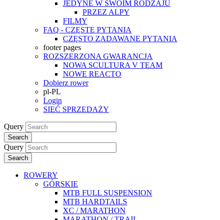
JEDYNE W SWOIM RODZAJU
PRZEZ ALPY
FILMY
FAQ - CZĘSTE PYTANIA
CZĘSTO ZADAWANE PYTANIA
footer pages
ROZSZERZONA GWARANCJA
NOWA SCULTURA V TEAM
NOWE REACTO
Dobierz rower
pl-PL
Login
SIEĆ SPRZEDAŻY
Query
Search
Query
Search
ROWERY
GÓRSKIE
MTB FULL SUSPENSION
MTB HARDTAILS
XC / MARATHON
MARATHON / TRAIL