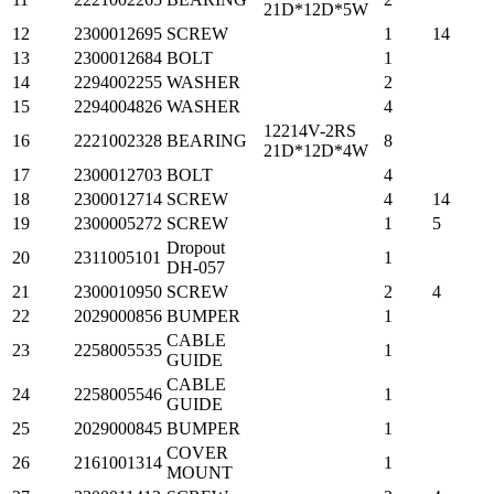
21D*12D*5W
12
2300012695
SCREW
1
14
13
2300012684
BOLT
1
14
2294002255
WASHER
2
15
2294004826
WASHER
4
12214V-2RS
16
2221002328
BEARING
8
21D*12D*4W
17
2300012703
BOLT
4
18
2300012714
SCREW
4
14
19
2300005272
SCREW
1
5
Dropout
20
2311005101
1
DH-057
21
2300010950
SCREW
2
4
22
2029000856
BUMPER
1
CABLE
23
2258005535
1
GUIDE
CABLE
24
2258005546
1
GUIDE
25
2029000845
BUMPER
1
COVER
26
2161001314
1
MOUNT