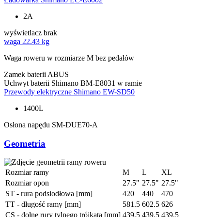
2A
wyświetlacz
brak
waga
22.43 kg
Waga roweru w rozmiarze M bez pedałów
Zamek baterii
ABUS
Uchwyt baterii
Shimano BM-E8031 w ramie
Przewody elektryczne
Shimano EW-SD50
1400L
Osłona napędu
SM-DUE70-A
Geometria
Rozmiar ramy
M
L
XL
Rozmiar opon
27.5"
27.5"
27.5"
ST - rura podsiodłowa [mm]
420
440
470
TT - długość ramy [mm]
581.5
602.5
626
CS - dolne rury tylnego trójkąta [mm]
439.5
439.5
439.5