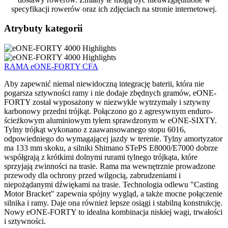
specyfikacji rowerów oraz ich zdjęciach na stronie internetowej.
Atrybuty kategorii
RAMA eONE-FORTY CFA
Aby zapewnić niemal niewidoczną integrację baterii, która nie
pogarsza sztywności ramy i nie dodaje zbędnych gramów, eONE-
FORTY został wyposażony w niezwykle wytrzymały i sztywny
karbonowy przedni trójkąt. Połączono go z agresywnym enduro-
ścieżkowym aluminiowym tyłem sprawdzonym w eONE-SIXTY.
Tylny trójkąt wykonano z zaawansowanego stopu 6016,
odpowiedniego do wymagającej jazdy w terenie. Tylny amortyzator
ma 133 mm skoku, a silniki Shimano STePS E8000/E7000 dobrze
współgrają z krótkimi dolnymi rurami tylnego trójkąta, które
sprzyjają zwinności na trasie. Rama ma wewnętrznie prowadzone
przewody dla ochrony przed wilgocią, zabrudzeniami i
niepożądanymi dźwiękami na trasie. Technologia odlewu "Casting
Motor Bracket" zapewnia spójny wygląd, a także mocne połączenie
silnika i ramy. Daje ona również lepsze osiągi i stabilną konstrukcję.
Nowy eONE-FORTY to idealna kombinacja niskiej wagi, trwałości
i sztywności.