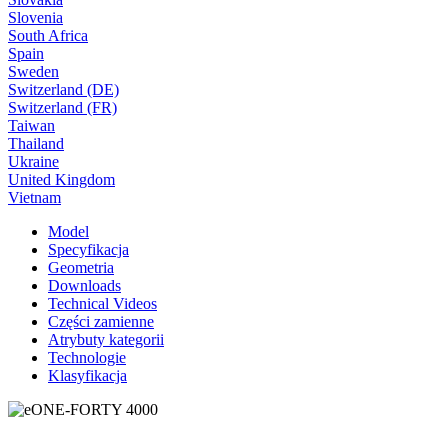
Slovenia
South Africa
Spain
Sweden
Switzerland (DE)
Switzerland (FR)
Taiwan
Thailand
Ukraine
United Kingdom
Vietnam
Model
Specyfikacja
Geometria
Downloads
Technical Videos
Części zamienne
Atrybuty kategorii
Technologie
Klasyfikacja