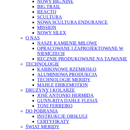
NOWY BIG.NINE
BIG.TRAIL
REACTO
SCULTURA
NOWA SCULTURA ENDURANCE
MISSION
NOWY SILEX
O NAS
NASZE KAMIENIE MILOWE
OPRACOWANE I ZAPROJEKTOWANE W
NIEMCZECH
RĘCZNIE PRODUKOWANE NA TAJWANIE
TECHNOLOGIE
KARBONOWE RZEMIOSŁO
ALUMINIOWA PRODUKCJA
TECHNOLOGIE MERIDY
MAHLE EBIKEMOTION
DRUŻYNY I KOLARZE
JOSÉ ANTONIO HERMIDA
GUNN-RITA DAHLE FLESJÅ
TONI FERREIRO
DO POBRANIA
INSTRUKCJE OBSŁUGI
CERTYFIKATY
ŚWIAT MERIDY