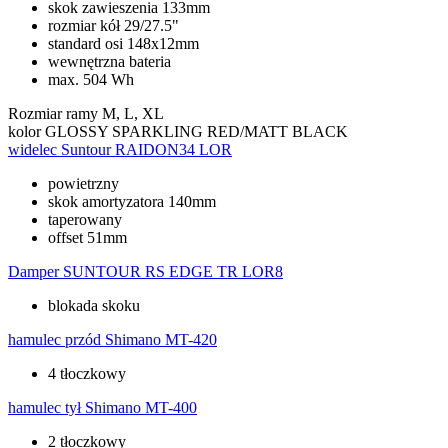
skok zawieszenia 133mm
rozmiar kół 29/27.5"
standard osi 148x12mm
wewnętrzna bateria
max. 504 Wh
Rozmiar ramy
M, L, XL
kolor
GLOSSY SPARKLING RED/MATT BLACK
widelec
Suntour RAIDON34 LOR
powietrzny
skok amortyzatora 140mm
taperowany
offset 51mm
Damper
SUNTOUR RS EDGE TR LOR8
blokada skoku
hamulec przód
Shimano MT-420
4 tłoczkowy
hamulec tył
Shimano MT-400
2 tłoczkowy