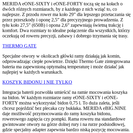
MERIDA eONE-SIXTY i eONE-FORTY toczą się na kołach o
dwóch różnych rozmiarach, by z każdego z nich wziąć to, co
najlepsze. Z przodu rower ma koło 29” dla lepszego przetaczania się
przez przeszkody i oponę 2,5” dla precyzyjnego prowadzenia. Z
tyłu koło 27,5” (650B) i opona 2,6” zapewniają świetną trakcję i
komfort. Dwa rozmiary to idealne połączenie dla wszystkich, którzy
oczekują od roweru precyzji, zabawy i dobrego trzymania się trasy.
THERMO GATE
Specjalne otwory w okolicach główki ramy działają jak komin,
odprowadzając ciepłe powietrze. Dzięki Thermo Gate zintegrowana
bateria ma zapewnioną optymalną temperaturę i może działać jak
najlepiej w każdych warunkach.
KOSZYK BIDONU I NIE TYLKO
Integracja baterii pozwoliła umieścić na ramie mocowania koszyka
na bidon. W każdym rozmiarze ramy eONE-SIXTY i eONE-
FORTY można wykorzystać bidon 0,75 l. To duża zaleta, jeśli
chcesz pojeździć bez plecaka czy bukłaka. MERIDA eBIG.NINE
daje możliwość przymocowania do ramy koszyka bidonu,
rowerowego zapięcia czy pompki. Rama roweru ma standardowe
gwintowane otwory na górze dolnej rury i na rurze podsiodłowej,
gdzie specjalny adapter zapewnia bardzo niską pozycję mocowania.