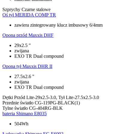
Szprychy
Czarne stalowe
Oś tył
MERIDA COMP TR
zawiera zintegrowany klucz imbusowy 6/4mm
Opona przód
Maxxis DHF
29x2.5 "
zwijana
EXO TR Dual compound
Opona tył
Maxxis DHR II
27.5x2.6 "
zwijana
EXO TR Dual compound
Dętki
Przód Lite-29x2.5-3.0, Tył Lite-27.5x2.5-3.0
Przednie światło
CG-119PG-BLACK(1)
Tylne światło
CG-404RG-BLK
bateria
Shimano E8035
504Wh
Ładowarka
Shimano EC-E6002