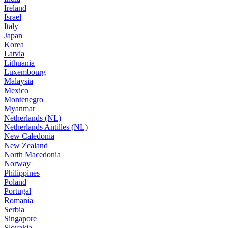
Ireland
Israel
Italy
Japan
Korea
Latvia
Lithuania
Luxembourg
Malaysia
Mexico
Montenegro
Myanmar
Netherlands (NL)
Netherlands Antilles (NL)
New Caledonia
New Zealand
North Macedonia
Norway
Philippines
Poland
Portugal
Romania
Serbia
Singapore
Slovakia