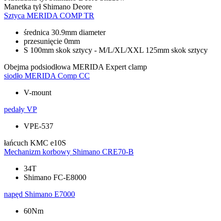
Manetka tył
Shimano Deore
Sztyca
MERIDA COMP TR
średnica 30.9mm diameter
przesunięcie 0mm
S 100mm skok sztycy - M/L/XL/XXL 125mm skok sztycy
Obejma podsiodłowa
MERIDA Expert clamp
siodło
MERIDA Comp CC
V-mount
pedały
VP
VPE-537
łańcuch
KMC e10S
Mechanizm korbowy
Shimano CRE70-B
34T
Shimano FC-E8000
napęd
Shimano E7000
60Nm