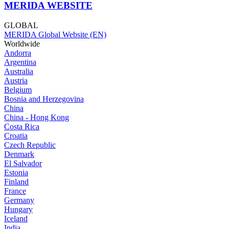
MERIDA WEBSITE
GLOBAL
MERIDA Global Website (EN)
Worldwide
Andorra
Argentina
Australia
Austria
Belgium
Bosnia and Herzegovina
China
China - Hong Kong
Costa Rica
Croatia
Czech Republic
Denmark
El Salvador
Estonia
Finland
France
Germany
Hungary
Iceland
India