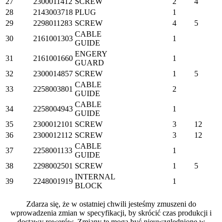
27
2300011412
SCREW
2
4
28
2143003718
PLUG
1
29
2298011283
SCREW
4
5
CABLE
30
2161001303
1
GUIDE
ENGERY
31
2161001660
1
GUARD
32
2300014857
SCREW
1
5
CABLE
33
2258003801
2
GUIDE
CABLE
34
2258004943
1
GUIDE
35
2300012101
SCREW
3
12
36
2300012112
SCREW
3
12
CABLE
37
2258001133
1
GUIDE
38
2298002501
SCREW
1
5
INTERNAL
39
2248001919
1
BLOCK
Zdarza się, że w ostatniej chwili jesteśmy zmuszeni do
wprowadzenia zmian w specyfikacji, by skrócić czas produkcji i
dostawy rowerów. Zmiany te mogą być nieuwzględnione w