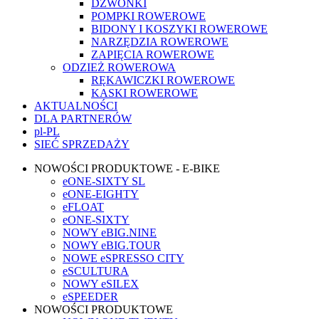
DZWONKI
POMPKI ROWEROWE
BIDONY I KOSZYKI ROWEROWE
NARZĘDZIA ROWEROWE
ZAPIĘCIA ROWEROWE
ODZIEŻ ROWEROWA
RĘKAWICZKI ROWEROWE
KASKI ROWEROWE
AKTUALNOŚCI
DLA PARTNERÓW
pl-PL
SIEĆ SPRZEDAŻY
NOWOŚCI PRODUKTOWE - E-BIKE
eONE-SIXTY SL
eONE-EIGHTY
eFLOAT
eONE-SIXTY
NOWY eBIG.NINE
NOWY eBIG.TOUR
NOWE eSPRESSO CITY
eSCULTURA
NOWY eSILEX
eSPEEDER
NOWOŚCI PRODUKTOWE