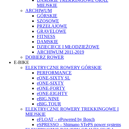
DAMSKIE TREKKINGOWE ORAZ
MIEJSKIE
ARCHIWUM
GÓRSKIE
SZOSOWE
PRZEŁAJOWE
GRAVELOWE
FITNESS
DAMSKIE
DZIECIĘCE I MŁODZIEŻOWE
ARCHIWUM 2011-2019
DOBIERZ ROWER
E-BIKE
ELEKTRYCZNE ROWERY GÓRSKIE
PERFORMANCE
eONE-SIXTY SL
eONE-SIXTY
eONE-FORTY
eONE-EIGHTY
eBIG.NINE
eBIG.TOUR
ELEKTRYCZNE ROWERY TREKKINGOWE I
MIEJSKIE
eFLOAT – ePowered by Bosch
eSPRESSO – Shimano STePS power systems