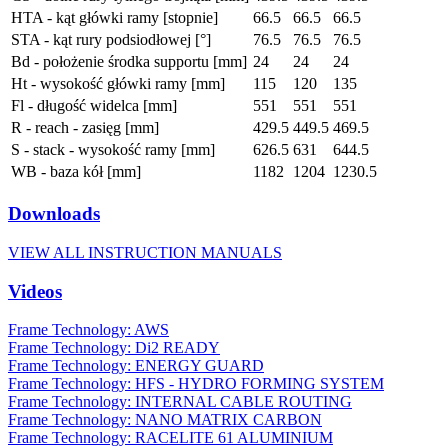
HTA - kąt główki ramy [stopnie]
66.5
66.5
66.5
STA - kąt rury podsiodłowej [°]
76.5
76.5
76.5
Bd - położenie środka supportu [mm]
24
24
24
Ht - wysokość główki ramy [mm]
115
120
135
Fl - długość widelca [mm]
551
551
551
R - reach - zasięg [mm]
429.5
449.5
469.5
S - stack - wysokość ramy [mm]
626.5
631
644.5
WB - baza kół [mm]
1182
1204
1230.5
Downloads
VIEW ALL INSTRUCTION MANUALS
Videos
Frame Technology: AWS
Frame Technology: Di2 READY
Frame Technology: ENERGY GUARD
Frame Technology: HFS - HYDRO FORMING SYSTEM
Frame Technology: INTERNAL CABLE ROUTING
Frame Technology: NANO MATRIX CARBON
Frame Technology: RACELITE 61 ALUMINIUM