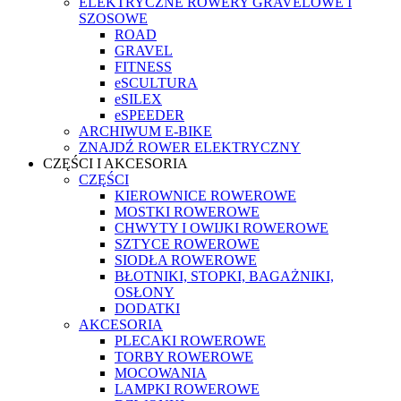
ELEKTRYCZNE ROWERY GRAVELOWE I
SZOSOWE
ROAD
GRAVEL
FITNESS
eSCULTURA
eSILEX
eSPEEDER
ARCHIWUM E-BIKE
ZNAJDŹ ROWER ELEKTRYCZNY
CZĘŚCI I AKCESORIA
CZĘŚCI
KIEROWNICE ROWEROWE
MOSTKI ROWEROWE
CHWYTY I OWIJKI ROWEROWE
SZTYCE ROWEROWE
SIODŁA ROWEROWE
BŁOTNIKI, STOPKI, BAGAŻNIKI,
OSŁONY
DODATKI
AKCESORIA
PLECAKI ROWEROWE
TORBY ROWEROWE
MOCOWANIA
LAMPKI ROWEROWE