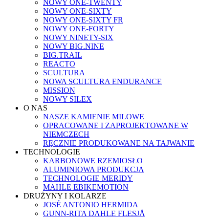
NOWY ONE-TWENTY
NOWY ONE-SIXTY
NOWY ONE-SIXTY FR
NOWY ONE-FORTY
NOWY NINETY-SIX
NOWY BIG.NINE
BIG.TRAIL
REACTO
SCULTURA
NOWA SCULTURA ENDURANCE
MISSION
NOWY SILEX
O NAS
NASZE KAMIENIE MILOWE
OPRACOWANE I ZAPROJEKTOWANE W
NIEMCZECH
RĘCZNIE PRODUKOWANE NA TAJWANIE
TECHNOLOGIE
KARBONOWE RZEMIOSŁO
ALUMINIOWA PRODUKCJA
TECHNOLOGIE MERIDY
MAHLE EBIKEMOTION
DRUŻYNY I KOLARZE
JOSÉ ANTONIO HERMIDA
GUNN-RITA DAHLE FLESJÅ