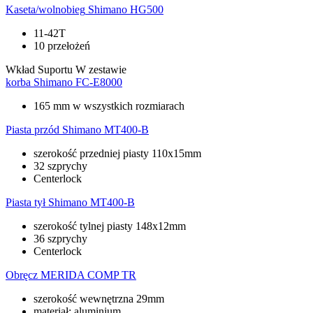
Kaseta/wolnobieg
Shimano HG500
11-42T
10 przełożeń
Wkład Suportu
W zestawie
korba
Shimano FC-E8000
165 mm w wszystkich rozmiarach
Piasta przód
Shimano MT400-B
szerokość przedniej piasty 110x15mm
32 szprychy
Centerlock
Piasta tył
Shimano MT400-B
szerokość tylnej piasty 148x12mm
36 szprychy
Centerlock
Obręcz
MERIDA COMP TR
szerokość wewnętrzna 29mm
materiał: aluminium