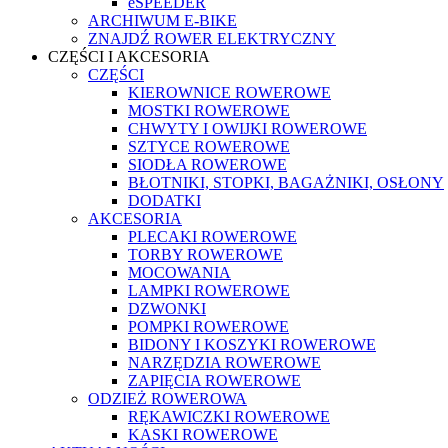
eSPEEDER
ARCHIWUM E-BIKE
ZNAJDŹ ROWER ELEKTRYCZNY
CZĘŚCI I AKCESORIA
CZĘŚCI
KIEROWNICE ROWEROWE
MOSTKI ROWEROWE
CHWYTY I OWIJKI ROWEROWE
SZTYCE ROWEROWE
SIODŁA ROWEROWE
BŁOTNIKI, STOPKI, BAGAŻNIKI, OSŁONY
DODATKI
AKCESORIA
PLECAKI ROWEROWE
TORBY ROWEROWE
MOCOWANIA
LAMPKI ROWEROWE
DZWONKI
POMPKI ROWEROWE
BIDONY I KOSZYKI ROWEROWE
NARZĘDZIA ROWEROWE
ZAPIĘCIA ROWEROWE
ODZIEŻ ROWEROWA
RĘKAWICZKI ROWEROWE
KASKI ROWEROWE