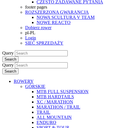
CZĘSTO ZADAWANE PYTANIA
footer pages
ROZSZERZONA GWARANCJA
NOWA SCULTURA V TEAM
NOWE REACTO
Dobierz rower
pl-PL
Login
SIEĆ SPRZEDAŻY
Query
Search
Query
Search
ROWERY
GÓRSKIE
MTB FULL SUSPENSION
MTB HARDTAILS
XC / MARATHON
MARATHON / TRAIL
TRAIL
ALL MOUNTAIN
ENDURO
SPORT & TOUR