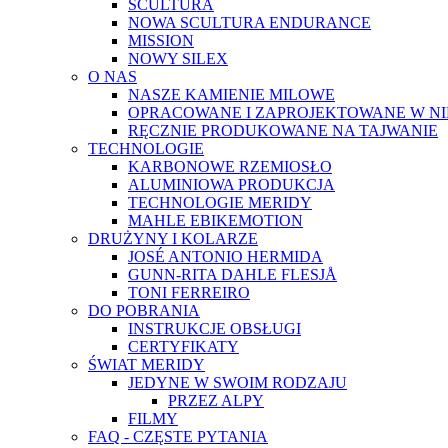
SCULTURA
NOWA SCULTURA ENDURANCE
MISSION
NOWY SILEX
O NAS
NASZE KAMIENIE MILOWE
OPRACOWANE I ZAPROJEKTOWANE W N
RĘCZNIE PRODUKOWANE NA TAJWANIE
TECHNOLOGIE
KARBONOWE RZEMIOSŁO
ALUMINIOWA PRODUKCJA
TECHNOLOGIE MERIDY
MAHLE EBIKEMOTION
DRUŻYNY I KOLARZE
JOSÉ ANTONIO HERMIDA
GUNN-RITA DAHLE FLESJÅ
TONI FERREIRO
DO POBRANIA
INSTRUKCJE OBSŁUGI
CERTYFIKATY
ŚWIAT MERIDY
JEDYNE W SWOIM RODZAJU
PRZEZ ALPY
FILMY
FAQ - CZĘSTE PYTANIA