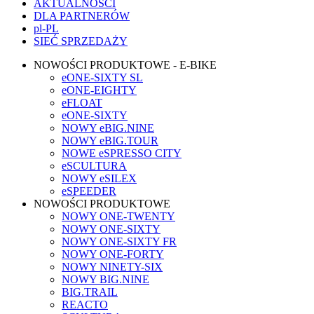
AKTUALNOŚCI
DLA PARTNERÓW
pl-PL
SIEĆ SPRZEDAŻY
NOWOŚCI PRODUKTOWE - E-BIKE
eONE-SIXTY SL
eONE-EIGHTY
eFLOAT
eONE-SIXTY
NOWY eBIG.NINE
NOWY eBIG.TOUR
NOWE eSPRESSO CITY
eSCULTURA
NOWY eSILEX
eSPEEDER
NOWOŚCI PRODUKTOWE
NOWY ONE-TWENTY
NOWY ONE-SIXTY
NOWY ONE-SIXTY FR
NOWY ONE-FORTY
NOWY NINETY-SIX
NOWY BIG.NINE
BIG.TRAIL
REACTO