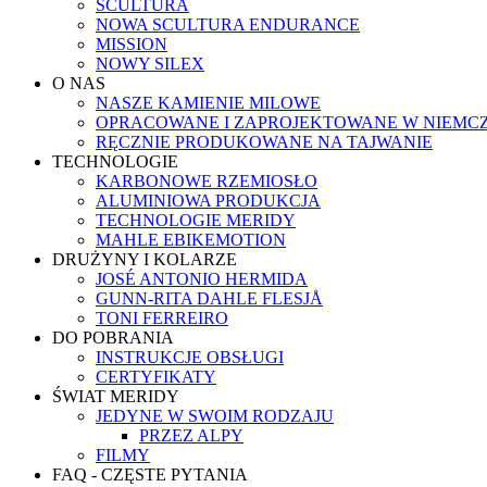
SCULTURA
NOWA SCULTURA ENDURANCE
MISSION
NOWY SILEX
O NAS
NASZE KAMIENIE MILOWE
OPRACOWANE I ZAPROJEKTOWANE W NIEMC
RĘCZNIE PRODUKOWANE NA TAJWANIE
TECHNOLOGIE
KARBONOWE RZEMIOSŁO
ALUMINIOWA PRODUKCJA
TECHNOLOGIE MERIDY
MAHLE EBIKEMOTION
DRUŻYNY I KOLARZE
JOSÉ ANTONIO HERMIDA
GUNN-RITA DAHLE FLESJÅ
TONI FERREIRO
DO POBRANIA
INSTRUKCJE OBSŁUGI
CERTYFIKATY
ŚWIAT MERIDY
JEDYNE W SWOIM RODZAJU
PRZEZ ALPY
FILMY
FAQ - CZĘSTE PYTANIA