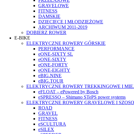
PRZEŁAJOWE
GRAVELOWE
FITNESS
DAMSKIE
DZIECIĘCE I MŁODZIEŻOWE
ARCHIWUM 2011-2019
DOBIERZ ROWER
E-BIKE
ELEKTRYCZNE ROWERY GÓRSKIE
PERFORMANCE
eONE-SIXTY SL
eONE-SIXTY
eONE-FORTY
eONE-EIGHTY
eBIG.NINE
eBIG.TOUR
ELEKTRYCZNE ROWERY TREKKINGOWE I MIE
eFLOAT – ePowered by Bosch
eSPRESSO – Shimano STePS power systems
ELEKTRYCZNE ROWERY GRAVELOWE I SZOS
ROAD
GRAVEL
FITNESS
eSCULTURA
eSILEX