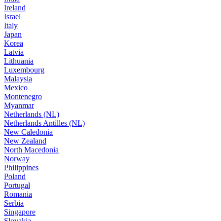
Ireland
Israel
Italy
Japan
Korea
Latvia
Lithuania
Luxembourg
Malaysia
Mexico
Montenegro
Myanmar
Netherlands (NL)
Netherlands Antilles (NL)
New Caledonia
New Zealand
North Macedonia
Norway
Philippines
Poland
Portugal
Romania
Serbia
Singapore
Slovakia