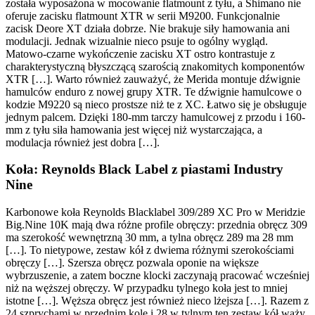
została wyposażona w mocowanie flatmount z tyłu, a Shimano nie
oferuje zacisku flatmount XTR w serii M9200. Funkcjonalnie
zacisk Deore XT działa dobrze. Nie brakuje siły hamowania ani
modulacji. Jednak wizualnie nieco psuje to ogólny wygląd.
Matowo-czarne wykończenie zacisku XT ostro kontrastuje z
charakterystyczną błyszczącą szarością znakomitych komponentów
XTR […]. Warto również zauważyć, że Merida montuje dźwignie
hamulców enduro z nowej grupy XTR. Te dźwignie hamulcowe o
kodzie M9220 są nieco prostsze niż te z XC. Łatwo się je obsługuje
jednym palcem. Dzięki 180-mm tarczy hamulcowej z przodu i 160-
mm z tyłu siła hamowania jest więcej niż wystarczająca, a
modulacja również jest dobra […].
Koła: Reynolds Black Label z piastami Industry
Nine
Karbonowe koła Reynolds Blacklabel 309/289 XC Pro w Meridzie
Big.Nine 10K mają dwa różne profile obręczy: przednia obręcz 309
ma szerokość wewnętrzną 30 mm, a tylna obręcz 289 ma 28 mm
[…]. To nietypowe, zestaw kół z dwiema różnymi szerokościami
obręczy […]. Szersza obręcz pozwala oponie na większe
wybrzuszenie, a zatem boczne klocki zaczynają pracować wcześniej
niż na węższej obręczy. W przypadku tylnego koła jest to mniej
istotne […]. Węższa obręcz jest również nieco lżejsza […]. Razem z
24 szprychami w przednim kole i 28 w tylnym ten zestaw kół waży