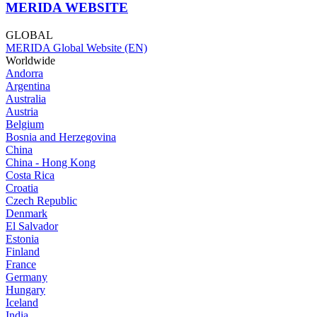
MERIDA WEBSITE
GLOBAL
MERIDA Global Website (EN)
Worldwide
Andorra
Argentina
Australia
Austria
Belgium
Bosnia and Herzegovina
China
China - Hong Kong
Costa Rica
Croatia
Czech Republic
Denmark
El Salvador
Estonia
Finland
France
Germany
Hungary
Iceland
India