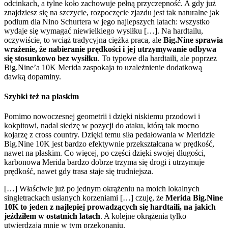
odcinkach, a tylne koło zachowuje pełną przyczepność. A gdy już
znajdziesz się na szczycie, rozpoczęcie zjazdu jest tak naturalne jak
podium dla Nino Schurtera w jego najlepszych latach: wszystko
wydaje się wymagać niewielkiego wysiłku […]. Na hardtailu,
oczywiście, to wciąż tradycyjna ciężka praca, ale
Big.Nine sprawia
wrażenie, że nabieranie prędkości i jej utrzymywanie odbywa
się stosunkowo bez wysiłku
. To typowe dla hardtaili, ale poprzez
Big.Nine’a 10K Merida zaspokaja to uzależnienie dodatkową
dawką dopaminy.
Szybki też na płaskim
Pomimo nowoczesnej geometrii i dzięki niskiemu przodowi i
kokpitowi, nadal siedzę w pozycji do ataku, którą tak mocno
kojarzę z cross country. Dzięki temu siła pedałowania w Meridzie
Big.Nine 10K jest bardzo efektywnie przekształcana w prędkość,
nawet na płaskim. Co więcej, po części dzięki swojej długości,
karbonowa Merida bardzo dobrze trzyma się drogi i utrzymuje
prędkość, nawet gdy trasa staje się trudniejsza.
[…] Właściwie już po jednym okrążeniu na moich lokalnych
singletrackach usianych korzeniami […] czuję, że
Merida Big.Nine
10K to jeden z najlepiej prowadzących się hardtaili, na jakich
jeździłem w ostatnich latach
. A kolejne okrążenia tylko
utwierdzają mnie w tym przekonaniu.