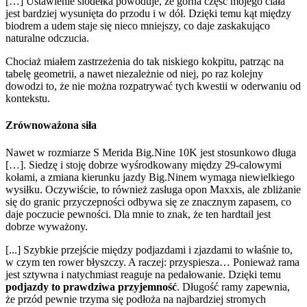
[…] Ustawienie siodełka powoduje, że górna część mojego ciała
jest bardziej wysunięta do przodu i w dół. Dzięki temu kąt między
biodrem a udem staje się nieco mniejszy, co daje zaskakująco
naturalne odczucia.
Chociaż miałem zastrzeżenia do tak niskiego kokpitu, patrząc na
tabelę geometrii, a nawet niezależnie od niej, po raz kolejny
dowodzi to, że nie można rozpatrywać tych kwestii w oderwaniu od
kontekstu.
Zrównoważona siła
Nawet w rozmiarze S Merida Big.Nine 10K jest stosunkowo długa
[…]. Siedzę i stoję dobrze wyśrodkowany między 29-calowymi
kołami, a zmiana kierunku jazdy Big.Ninem wymaga niewielkiego
wysiłku. Oczywiście, to również zasługa opon Maxxis, ale zbliżanie
się do granic przyczepności odbywa się ze znacznym zapasem, co
daje poczucie pewności. Dla mnie to znak, że ten hardtail jest
dobrze wyważony.
[...] Szybkie przejście między podjazdami i zjazdami to właśnie to,
w czym ten rower błyszczy. A raczej: przyspiesza… Ponieważ rama
jest sztywna i natychmiast reaguje na pedałowanie. Dzięki temu
podjazdy to prawdziwa przyjemność
. Długość ramy zapewnia,
że ​​przód pewnie trzyma się podłoża na najbardziej stromych