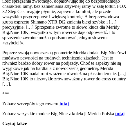
ilość sprzężenia zwrotnego, dopasowując się do bezpośredniego
charakteru ramy, bez zamieniania sztywnej ramy w salę tortur. FOX
32 Step Cast reaguje płynnie, zapewnia komfort, ale przede
wszystkim przyczepność i większą kontrolę. A bezprzewodowa
grupa osprzętu Shimano XTR Di2 zmienia biegi szybko i […]
precyzyjnie. […] Sprzężenie zwrotne to słowo klucz dla Meridy
Big.Nine 10K; wszystko w tym rowerze daje odpowiedź. I to
sprzężenie zwrotne można podsumować jednym słowem:
«szybciej!».
Poprzez swoją nowoczesną geometrię Merida dodała Big.Nine’owi
mnóstwo pewności na trudnych technicznie zjazdach. Jest to
również bardzo dobry rower na podjazdy. Choć te aspekty nie są
wyjątkowe jak na hardtaila z nowoczesną geometrią, Merida
Big.Nine 10K nadal robi wrażenie również na płaskim terenie. […] ​​
Big.Nine 10K to niezwykle zrównoważony rower do cross country
[…].
***
Zobacz szczegóły tego roweru
tutaj
.
Zobacz wszystkie modele Big.Nine z kolekcji Merida Polska
tutaj
.
Czytaj także