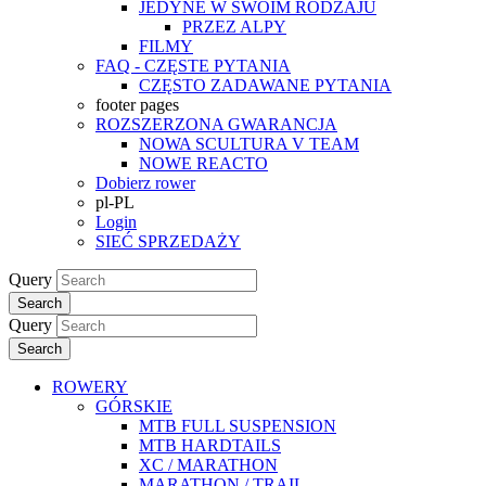
JEDYNE W SWOIM RODZAJU
PRZEZ ALPY
FILMY
FAQ - CZĘSTE PYTANIA
CZĘSTO ZADAWANE PYTANIA
footer pages
ROZSZERZONA GWARANCJA
NOWA SCULTURA V TEAM
NOWE REACTO
Dobierz rower
pl-PL
Login
SIEĆ SPRZEDAŻY
Query
Search
Query
Search
ROWERY
GÓRSKIE
MTB FULL SUSPENSION
MTB HARDTAILS
XC / MARATHON
MARATHON / TRAIL