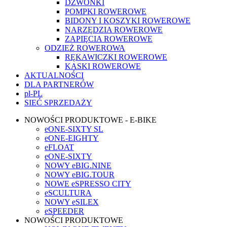
DZWONKI
POMPKI ROWEROWE
BIDONY I KOSZYKI ROWEROWE
NARZĘDZIA ROWEROWE
ZAPIĘCIA ROWEROWE
ODZIEŻ ROWEROWA
RĘKAWICZKI ROWEROWE
KASKI ROWEROWE
AKTUALNOŚCI
DLA PARTNERÓW
pl-PL
SIEĆ SPRZEDAŻY
NOWOŚCI PRODUKTOWE - E-BIKE
eONE-SIXTY SL
eONE-EIGHTY
eFLOAT
eONE-SIXTY
NOWY eBIG.NINE
NOWY eBIG.TOUR
NOWE eSPRESSO CITY
eSCULTURA
NOWY eSILEX
eSPEEDER
NOWOŚCI PRODUKTOWE