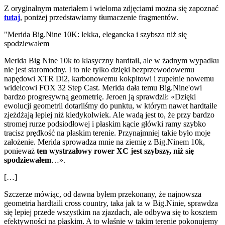
Z oryginalnym materiałem i wieloma zdjęciami można się zapoznać
tutaj
, poniżej przedstawiamy tłumaczenie fragmentów.
"Merida Big.Nine 10K: lekka, elegancka i szybsza niż się
spodziewałem
Merida Big Nine 10k to klasyczny hardtail, ale w żadnym wypadku
nie jest staromodny. I to nie tylko dzięki bezprzewodowemu
napędowi XTR Di2, karbonowemu kokpitowi i zupełnie nowemu
widelcowi FOX 32 Step Cast. Merida dała temu Big.Nine'owi
bardzo progresywną geometrię. Jeroen ją sprawdził: «Dzięki
ewolucji geometrii dotarliśmy do punktu, w którym nawet hardtaile
zjeżdżają lepiej niż kiedykolwiek. Ale wadą jest to, że przy bardzo
stromej rurze podsiodłowej i płaskim kącie główki ramy szybko
tracisz prędkość na płaskim terenie. Przynajmniej takie było moje
założenie. Merida sprowadza mnie na ziemię z Big.Ninem 10k,
ponieważ
ten wystrzałowy rower XC jest szybszy, niż się
spodziewałem
…».
[…]
Szczerze mówiąc, od dawna byłem przekonany, że najnowsza
geometria hardtaili cross country, taka jak ta w Big.Ninie, sprawdza
się lepiej przede wszystkim na zjazdach, ale odbywa się to kosztem
efektywności na płaskim. A to właśnie w takim terenie pokonujemy