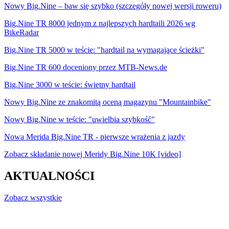
Nowy Big.Nine – baw się szybko (szczegóły nowej wersji roweru)
Big.Nine TR 8000 jednym z najlepszych hardtaili 2026 wg
BikeRadar
Big.Nine TR 5000 w teście: "hardtail na wymagające ścieżki"
Big.Nine TR 600 doceniony przez MTB-News.de
Big.Nine 3000 w teście: świetny hardtail
Nowy Big.Nine ze znakomitą oceną magazynu "Mountainbike"
Nowy Big.Nine w teście: "uwielbia szybkość"
Nowa Merida Big.Nine TR - pierwsze wrażenia z jazdy
Zobacz składanie nowej Meridy Big.Nine 10K [video]
AKTUALNOŚCI
Zobacz wszystkie