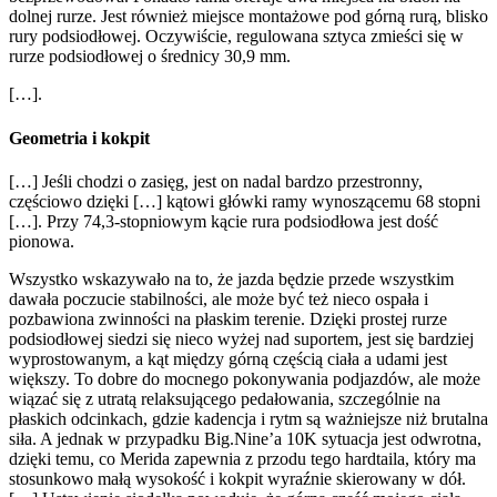
dolnej rurze. Jest również miejsce montażowe pod górną rurą, blisko
rury podsiodłowej. Oczywiście, regulowana sztyca zmieści się w
rurze podsiodłowej o średnicy 30,9 mm.
[…].
Geometria i kokpit
[…] Jeśli chodzi o zasięg, jest on nadal bardzo przestronny,
częściowo dzięki […] kątowi główki ramy wynoszącemu 68 stopni
[…]. Przy 74,3-stopniowym kącie rura podsiodłowa jest dość
pionowa.
Wszystko wskazywało na to, że jazda będzie przede wszystkim
dawała poczucie stabilności, ale może być też nieco ospała i
pozbawiona zwinności na płaskim terenie. Dzięki prostej rurze
podsiodłowej siedzi się nieco wyżej nad suportem, jest się bardziej
wyprostowanym, a kąt między górną częścią ciała a udami jest
większy. To dobre do mocnego pokonywania podjazdów, ale może
wiązać się z utratą relaksującego pedałowania, szczególnie na
płaskich odcinkach, gdzie kadencja i rytm są ważniejsze niż brutalna
siła. A jednak w przypadku Big.Nine’a 10K sytuacja jest odwrotna,
dzięki temu, co Merida zapewnia z przodu tego hardtaila, który ma
stosunkowo małą wysokość i kokpit wyraźnie skierowany w dół.