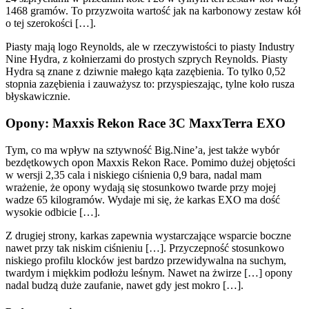
1468 gramów. To przyzwoita wartość jak na karbonowy zestaw kół
o tej szerokości […].
Piasty mają logo Reynolds, ale w rzeczywistości to piasty Industry
Nine Hydra, z kołnierzami do prostych szprych Reynolds. Piasty
Hydra są znane z dziwnie małego kąta zazębienia. To tylko 0,52
stopnia zazębienia i zauważysz to: przyspieszając, tylne koło rusza
błyskawicznie.
Opony: Maxxis Rekon Race 3C MaxxTerra EXO
Tym, co ma wpływ na sztywność Big.Nine’a, jest także wybór
bezdętkowych opon Maxxis Rekon Race. Pomimo dużej objętości
w wersji 2,35 cala i niskiego ciśnienia 0,9 bara, nadal mam
wrażenie, że opony wydają się stosunkowo twarde przy mojej
wadze 65 kilogramów. Wydaje mi się, że karkas EXO ma dość
wysokie odbicie […].
Z drugiej strony, karkas zapewnia wystarczające wsparcie boczne
nawet przy tak niskim ciśnieniu […]. Przyczepność stosunkowo
niskiego profilu klocków jest bardzo przewidywalna na suchym,
twardym i miękkim podłożu leśnym. Nawet na żwirze […] opony
nadal budzą duże zaufanie, nawet gdy jest mokro […].