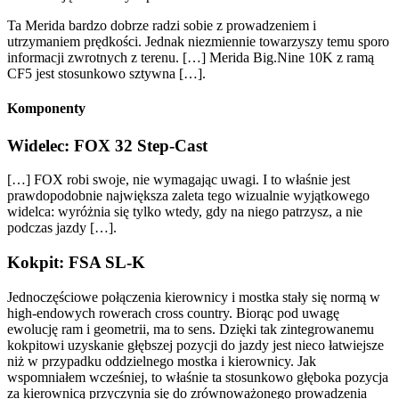
Ta Merida bardzo dobrze radzi sobie z prowadzeniem i
utrzymaniem prędkości. Jednak niezmiennie towarzyszy temu sporo
informacji zwrotnych z terenu. […] Merida Big.Nine 10K z ramą
CF5 jest stosunkowo sztywna […].
Komponenty
Widelec: FOX 32 Step-Cast
[…] FOX robi swoje, nie wymagając uwagi. I to właśnie jest
prawdopodobnie największa zaleta tego wizualnie wyjątkowego
widelca: wyróżnia się tylko wtedy, gdy na niego patrzysz, a nie
podczas jazdy […].
Kokpit: FSA SL-K
Jednoczęściowe połączenia kierownicy i mostka stały się normą w
high-endowych rowerach cross country. Biorąc pod uwagę
ewolucję ram i geometrii, ma to sens. Dzięki tak zintegrowanemu
kokpitowi uzyskanie głębszej pozycji do jazdy jest nieco łatwiejsze
niż w przypadku oddzielnego mostka i kierownicy. Jak
wspomniałem wcześniej, to właśnie ta stosunkowo głęboka pozycja
za kierownicą przyczynia się do zrównoważonego prowadzenia