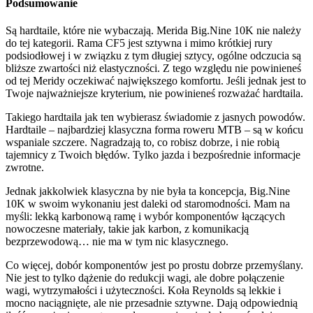
Podsumowanie
Są hardtaile, które nie wybaczają. Merida Big.Nine 10K nie należy
do tej kategorii. Rama CF5 jest sztywna i mimo krótkiej rury
podsiodłowej i w związku z tym długiej sztycy, ogólne odczucia są
bliższe zwartości niż elastyczności. Z tego względu nie powinieneś
od tej Meridy oczekiwać największego komfortu. Jeśli jednak jest to
Twoje najważniejsze kryterium, nie powinieneś rozważać hardtaila.
Takiego hardtaila jak ten wybierasz świadomie z jasnych powodów.
Hardtaile – najbardziej klasyczna forma roweru MTB – są w końcu
wspaniale szczere. Nagradzają to, co robisz dobrze, i nie robią
tajemnicy z Twoich błędów. Tylko jazda i bezpośrednie informacje
zwrotne.
Jednak jakkolwiek klasyczna by nie była ta koncepcja, Big.Nine
10K w swoim wykonaniu jest daleki od staromodności. Mam na
myśli: lekką karbonową ramę i wybór komponentów łączących
nowoczesne materiały, takie jak karbon, z komunikacją
bezprzewodową… nie ma w tym nic klasycznego.
Co więcej, dobór komponentów jest po prostu dobrze przemyślany.
Nie jest to tylko dążenie do redukcji wagi, ale dobre połączenie
wagi, wytrzymałości i użyteczności. Koła Reynolds są lekkie i
mocno naciągnięte, ale nie przesadnie sztywne. Dają odpowiednią