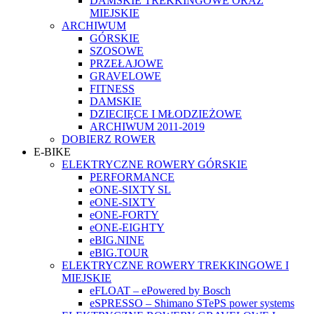
DAMSKIE TREKKINGOWE ORAZ
MIEJSKIE
ARCHIWUM
GÓRSKIE
SZOSOWE
PRZEŁAJOWE
GRAVELOWE
FITNESS
DAMSKIE
DZIECIĘCE I MŁODZIEŻOWE
ARCHIWUM 2011-2019
DOBIERZ ROWER
E-BIKE
ELEKTRYCZNE ROWERY GÓRSKIE
PERFORMANCE
eONE-SIXTY SL
eONE-SIXTY
eONE-FORTY
eONE-EIGHTY
eBIG.NINE
eBIG.TOUR
ELEKTRYCZNE ROWERY TREKKINGOWE I
MIEJSKIE
eFLOAT – ePowered by Bosch
eSPRESSO – Shimano STePS power systems