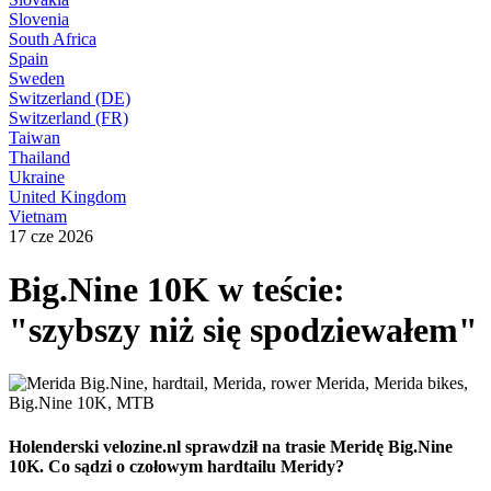
Slovenia
South Africa
Spain
Sweden
Switzerland (DE)
Switzerland (FR)
Taiwan
Thailand
Ukraine
United Kingdom
Vietnam
17 cze 2026
Big.Nine 10K w teście:
"szybszy niż się spodziewałem"
Holenderski velozine.nl sprawdził na trasie Meridę Big.Nine
10K. Co sądzi o czołowym hardtailu Meridy?