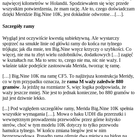
najwięcej kilometrów w Holandii. Spodziewałem się więc przede
wszystkim potwierdzenia, że ​​mam rację. Ale to, czego doświadczam
dzięki Meridzie Big.Nine 10K, jest dokładnie odwrotne…[…].
Szczegóły ramy
Wygląd jest oczywiście kwestią subiektywną. Ale wystarczy
spojrzeć na smukłe linie od główki ramy do końca rur tylnego
trójkąta; jak dla mnie, ten Big.Nine wręcz krzyczy o szybkości. Co
więcej, nie ma tu zbyt wielu ozdobników, dodatkowych […] zagięć
w kształtach rur. Ma to sens: to, czego nie ma, nic nie waży. I
właśnie takie podejście zastosowała Merida, tworząc tę ​​ramę.
[…] Big.Nine 10K ma ramę CF5. To najlżejsza konstrukcja Meridy,
co w tym przypadku oznacza, że
​​rama M waży zaledwie 880
gramów
. Ja jeżdżę na rozmiarze S, więc logika podpowiada, że ​​
waży jeszcze mniej. Nie jest to jednak konieczne, bo 880 gramów to
już jest dziwnie lekko.
[...] Pod względem szczegółów ramy, Merida Big.Nine 10K spełnia
wszystkie wymagania […]. Mowa o haku UDH dla przerzutki i
wewnętrznym prowadzeniu przewodów przez górne łożysko
sterów, choć w tym modelu 10K dotyczy to tylko przewodu
hamulca tylnego. W końcu zmiana biegów jest w nim
bezprzewodowa. Ponadto rama oferuje dwa miejsca na bidon na