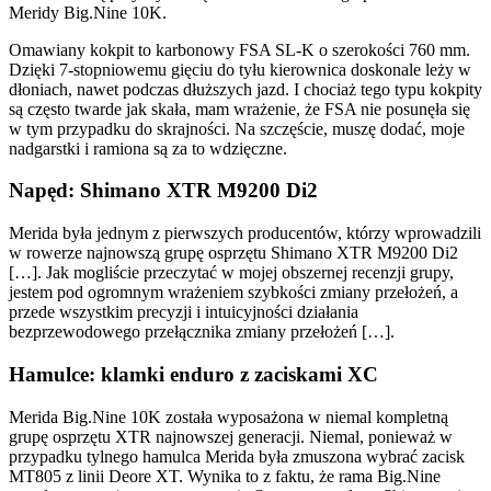
Meridy Big.Nine 10K.
Omawiany kokpit to karbonowy FSA SL-K o szerokości 760 mm.
Dzięki 7-stopniowemu gięciu do tyłu kierownica doskonale leży w
dłoniach, nawet podczas dłuższych jazd. I chociaż tego typu kokpity
są często twarde jak skała, mam wrażenie, że FSA nie posunęła się
w tym przypadku do skrajności. Na szczęście, muszę dodać, moje
nadgarstki i ramiona są za to wdzięczne.
Napęd: Shimano XTR M9200 Di2
Merida była jednym z pierwszych producentów, którzy wprowadzili
w rowerze najnowszą grupę osprzętu Shimano XTR M9200 Di2
[…]. Jak mogliście przeczytać w mojej obszernej recenzji grupy,
jestem pod ogromnym wrażeniem szybkości zmiany przełożeń, a
przede wszystkim precyzji i intuicyjności działania
bezprzewodowego przełącznika zmiany przełożeń […].
Hamulce: klamki enduro z zaciskami XC
Merida Big.Nine 10K została wyposażona w niemal kompletną
grupę osprzętu XTR najnowszej generacji. Niemal, ponieważ w
przypadku tylnego hamulca Merida była zmuszona wybrać zacisk
MT805 z linii Deore XT. Wynika to z faktu, że rama Big.Nine