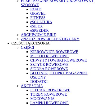
ELEKTRYCZNE ROWERY GRAVELOWE I
SZOSOWE
ROAD
GRAVEL
FITNESS
eSCULTURA
eSILEX
eSPEEDER
ARCHIWUM E-BIKE
ZNAJDŹ ROWER ELEKTRYCZNY
CZĘŚCI I AKCESORIA
CZĘŚCI
KIEROWNICE ROWEROWE
MOSTKI ROWEROWE
CHWYTY I OWIJKI ROWEROWE
SZTYCE ROWEROWE
SIODŁA ROWEROWE
BŁOTNIKI, STOPKI, BAGAŻNIKI,
OSŁONY
DODATKI
AKCESORIA
PLECAKI ROWEROWE
TORBY ROWEROWE
MOCOWANIA
LAMPKI ROWEROWE