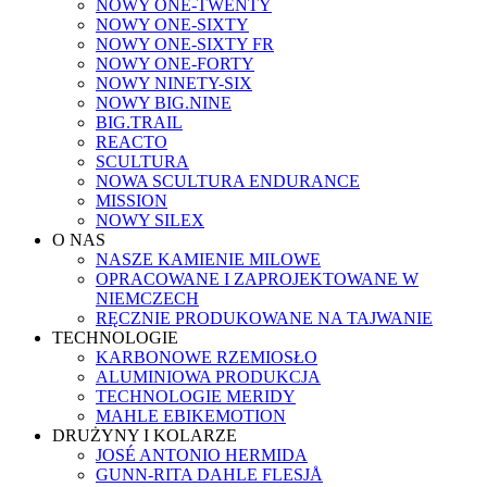
NOWY ONE-TWENTY
NOWY ONE-SIXTY
NOWY ONE-SIXTY FR
NOWY ONE-FORTY
NOWY NINETY-SIX
NOWY BIG.NINE
BIG.TRAIL
REACTO
SCULTURA
NOWA SCULTURA ENDURANCE
MISSION
NOWY SILEX
O NAS
NASZE KAMIENIE MILOWE
OPRACOWANE I ZAPROJEKTOWANE W
NIEMCZECH
RĘCZNIE PRODUKOWANE NA TAJWANIE
TECHNOLOGIE
KARBONOWE RZEMIOSŁO
ALUMINIOWA PRODUKCJA
TECHNOLOGIE MERIDY
MAHLE EBIKEMOTION
DRUŻYNY I KOLARZE
JOSÉ ANTONIO HERMIDA
GUNN-RITA DAHLE FLESJÅ