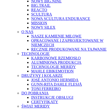
NOWY BIG.NINE
BIG.TRAIL
REACTO
SCULTURA
NOWA SCULTURA ENDURANCE
MISSION
NOWY SILEX
O NAS
NASZE KAMIENIE MILOWE
OPRACOWANE I ZAPROJEKTOWANE W
NIEMCZECH
RĘCZNIE PRODUKOWANE NA TAJWANIE
TECHNOLOGIE
KARBONOWE RZEMIOSŁO
ALUMINIOWA PRODUKCJA
TECHNOLOGIE MERIDY
MAHLE EBIKEMOTION
DRUŻYNY I KOLARZE
JOSÉ ANTONIO HERMIDA
GUNN-RITA DAHLE FLESJÅ
TONI FERREIRO
DO POBRANIA
INSTRUKCJE OBSŁUGI
CERTYFIKATY
ŚWIAT MERIDY