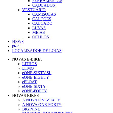
FERRAMENTAS
CADEADOS
VESTUÁRIO
CAMISOLAS
CALÇÕES
CALÇADO
LUVAS
MEIAS
OCULOS
NEWS
pt-PT
LOCALIZADOR DE LOJAS
NOVAS E-BIKES
LITHOS
ETMO
eONE-SIXTY SL
eONE-EIGHTY
eFLOAT
eONE-SIXTY
eONE-FORTY
NOVAS BIKES
A NOVA ONE-SIXTY
A NOVA ONE-FORTY
BIG.NINE