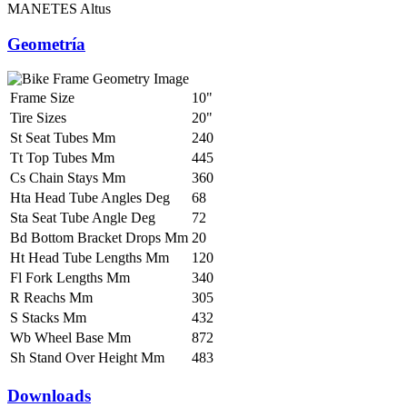
MANETES
Altus
Geometría
Frame Size
10"
Tire Sizes
20"
St Seat Tubes Mm
240
Tt Top Tubes Mm
445
Cs Chain Stays Mm
360
Hta Head Tube Angles Deg
68
Sta Seat Tube Angle Deg
72
Bd Bottom Bracket Drops Mm
20
Ht Head Tube Lengths Mm
120
Fl Fork Lengths Mm
340
R Reachs Mm
305
S Stacks Mm
432
Wb Wheel Base Mm
872
Sh Stand Over Height Mm
483
Downloads