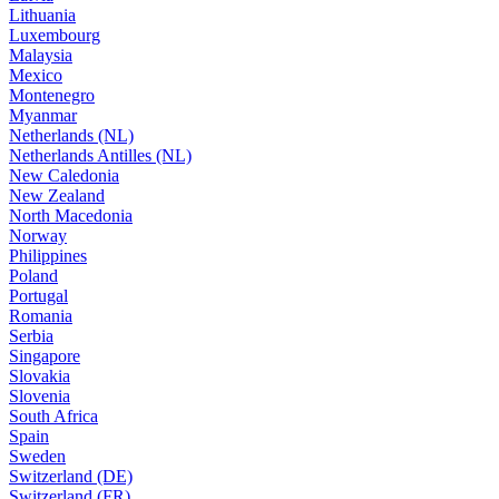
Lithuania
Luxembourg
Malaysia
Mexico
Montenegro
Myanmar
Netherlands (NL)
Netherlands Antilles (NL)
New Caledonia
New Zealand
North Macedonia
Norway
Philippines
Poland
Portugal
Romania
Serbia
Singapore
Slovakia
Slovenia
South Africa
Spain
Sweden
Switzerland (DE)
Switzerland (FR)