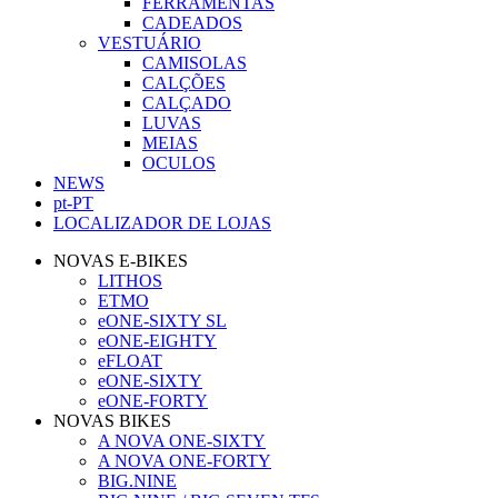
FERRAMENTAS
CADEADOS
VESTUÁRIO
CAMISOLAS
CALÇÕES
CALÇADO
LUVAS
MEIAS
OCULOS
NEWS
pt-PT
LOCALIZADOR DE LOJAS
NOVAS E-BIKES
LITHOS
ETMO
eONE-SIXTY SL
eONE-EIGHTY
eFLOAT
eONE-SIXTY
eONE-FORTY
NOVAS BIKES
A NOVA ONE-SIXTY
A NOVA ONE-FORTY
BIG.NINE