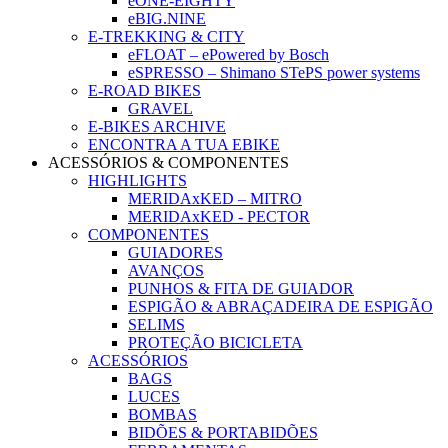
eONE-EIGHTY
eBIG.NINE
E-TREKKING & CITY
eFLOAT – ePowered by Bosch
eSPRESSO – Shimano STePS power systems
E-ROAD BIKES
GRAVEL
E-BIKES ARCHIVE
ENCONTRA A TUA EBIKE
ACESSÓRIOS & COMPONENTES
HIGHLIGHTS
MERIDAxKED – MITRO
MERIDAxKED - PECTOR
COMPONENTES
GUIADORES
AVANÇOS
PUNHOS & FITA DE GUIADOR
ESPIGÃO & ABRAÇADEIRA DE ESPIGÃO
SELIMS
PROTEÇÃO BICICLETA
ACESSÓRIOS
BAGS
LUCES
BOMBAS
BIDÕES & PORTABIDÕES