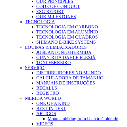
OUR PRINCIPLES
CODE OF CONDUCT
ESG REPORT
OUR MILESTONES
TECNOLOGIA
TECNOLOGIA EM CARBONO
TECNOLOGIA EM ALUMÍNIO
TECNOLOGIA EM QUADROS
SHIMANO E-BIKE SYSTEMS
EQUIPAS & EMBAIXADORES
JOSÉ ANTONIO HERMIDA
GUNN-RITA DAHLE FLESJÅ
TONI FERREIRO
SERVIÇO
DISTRIBUIDORES NO MUNDO
CALCULADORA DE TAMANHO
MANUAIS DE INSTRUÇÕES
RECALLS
REGISTRO
MERIDA WORLD
ONE OF A KIND
BEST IN TEST
ARTIGOS
Mountainbiking from Utah to Colorado
VIDEOS