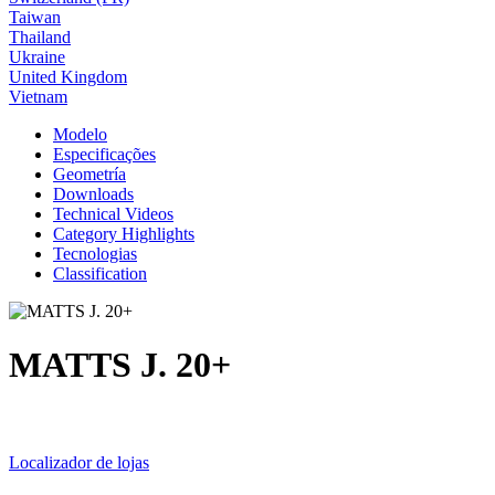
Taiwan
Thailand
Ukraine
United Kingdom
Vietnam
Modelo
Especificações
Geometría
Downloads
Technical Videos
Category Highlights
Tecnologias
Classification
MATTS J. 20+
Localizador de lojas