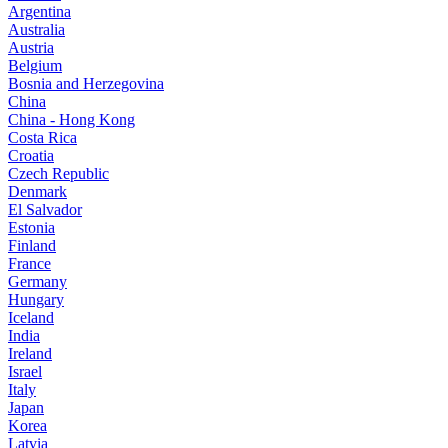
Argentina
Australia
Austria
Belgium
Bosnia and Herzegovina
China
China - Hong Kong
Costa Rica
Croatia
Czech Republic
Denmark
El Salvador
Estonia
Finland
France
Germany
Hungary
Iceland
India
Ireland
Israel
Italy
Japan
Korea
Latvia