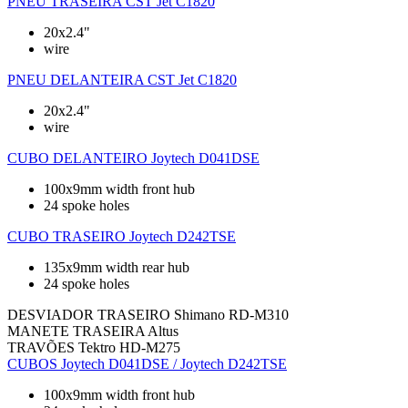
PNEU TRASEIRA
CST Jet C1820
20x2.4"
wire
PNEU DELANTEIRA
CST Jet C1820
20x2.4"
wire
CUBO DELANTEIRO
Joytech D041DSE
100x9mm width front hub
24 spoke holes
CUBO TRASEIRO
Joytech D242TSE
135x9mm width rear hub
24 spoke holes
DESVIADOR TRASEIRO
Shimano RD-M310
MANETE TRASEIRA
Altus
TRAVÕES
Tektro HD-M275
CUBOS
Joytech D041DSE / Joytech D242TSE
100x9mm width front hub