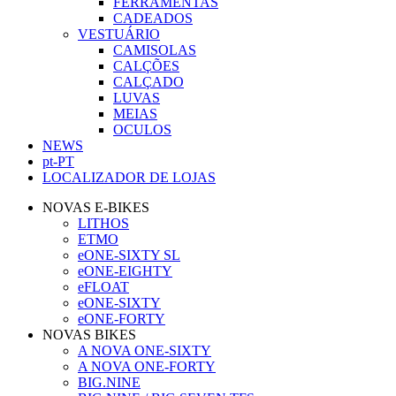
FERRAMENTAS
CADEADOS
VESTUÁRIO
CAMISOLAS
CALÇÕES
CALÇADO
LUVAS
MEIAS
OCULOS
NEWS
pt-PT
LOCALIZADOR DE LOJAS
NOVAS E-BIKES
LITHOS
ETMO
eONE-SIXTY SL
eONE-EIGHTY
eFLOAT
eONE-SIXTY
eONE-FORTY
NOVAS BIKES
A NOVA ONE-SIXTY
A NOVA ONE-FORTY
BIG.NINE