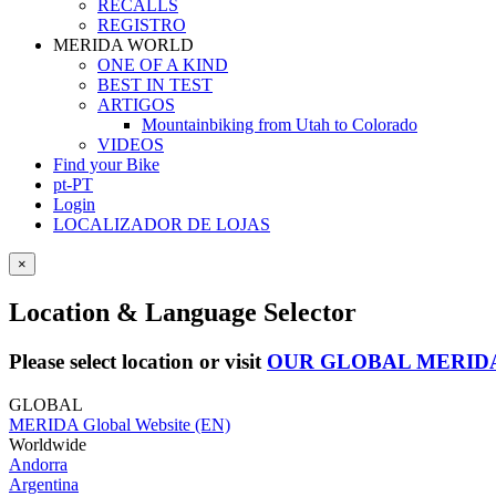
RECALLS
REGISTRO
MERIDA WORLD
ONE OF A KIND
BEST IN TEST
ARTIGOS
Mountainbiking from Utah to Colorado
VIDEOS
Find your Bike
pt-PT
Login
LOCALIZADOR DE LOJAS
×
Location & Language Selector
Please select location or visit
OUR GLOBAL MERID
GLOBAL
MERIDA Global Website (EN)
Worldwide
Andorra
Argentina