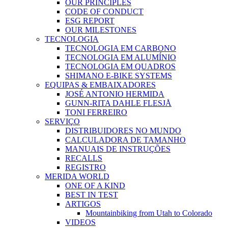
OUR PRINCIPLES
CODE OF CONDUCT
ESG REPORT
OUR MILESTONES
TECNOLOGIA
TECNOLOGIA EM CARBONO
TECNOLOGIA EM ALUMÍNIO
TECNOLOGIA EM QUADROS
SHIMANO E-BIKE SYSTEMS
EQUIPAS & EMBAIXADORES
JOSÉ ANTONIO HERMIDA
GUNN-RITA DAHLE FLESJÅ
TONI FERREIRO
SERVIÇO
DISTRIBUIDORES NO MUNDO
CALCULADORA DE TAMANHO
MANUAIS DE INSTRUÇÕES
RECALLS
REGISTRO
MERIDA WORLD
ONE OF A KIND
BEST IN TEST
ARTIGOS
Mountainbiking from Utah to Colorado
VIDEOS