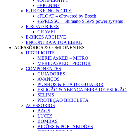
eONE-EIGHTY
eBIG.NINE
E-TREKKING & CITY
eFLOAT – ePowered by Bosch
eSPRESSO – Shimano STePS power systems
E-ROAD BIKES
GRAVEL
E-BIKES ARCHIVE
ENCONTRA A TUA EBIKE
ACESSÓRIOS & COMPONENTES
HIGHLIGHTS
MERIDAxKED – MITRO
MERIDAxKED - PECTOR
COMPONENTES
GUIADORES
AVANÇOS
PUNHOS & FITA DE GUIADOR
ESPIGÃO & ABRAÇADEIRA DE ESPIGÃO
SELIMS
PROTEÇÃO BICICLETA
ACESSÓRIOS
BAGS
LUCES
BOMBAS
BIDÕES & PORTABIDÕES