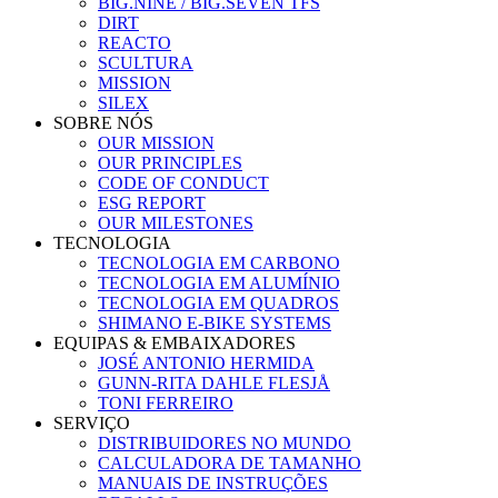
BIG.NINE / BIG.SEVEN TFS
DIRT
REACTO
SCULTURA
MISSION
SILEX
SOBRE NÓS
OUR MISSION
OUR PRINCIPLES
CODE OF CONDUCT
ESG REPORT
OUR MILESTONES
TECNOLOGIA
TECNOLOGIA EM CARBONO
TECNOLOGIA EM ALUMÍNIO
TECNOLOGIA EM QUADROS
SHIMANO E-BIKE SYSTEMS
EQUIPAS & EMBAIXADORES
JOSÉ ANTONIO HERMIDA
GUNN-RITA DAHLE FLESJÅ
TONI FERREIRO
SERVIÇO
DISTRIBUIDORES NO MUNDO
CALCULADORA DE TAMANHO
MANUAIS DE INSTRUÇÕES