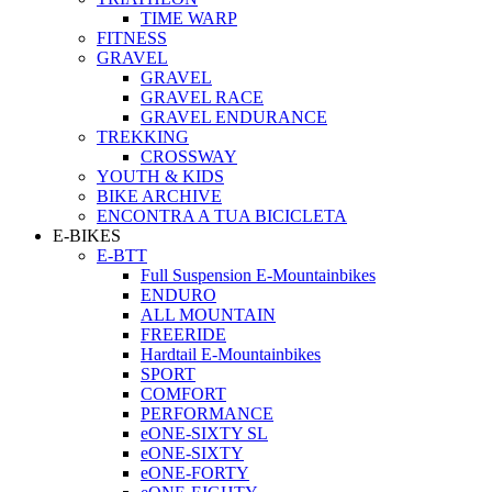
TIME WARP
FITNESS
GRAVEL
GRAVEL
GRAVEL RACE
GRAVEL ENDURANCE
TREKKING
CROSSWAY
YOUTH & KIDS
BIKE ARCHIVE
ENCONTRA A TUA BICICLETA
E-BIKES
E-BTT
Full Suspension E-Mountainbikes
ENDURO
ALL MOUNTAIN
FREERIDE
Hardtail E-Mountainbikes
SPORT
COMFORT
PERFORMANCE
eONE-SIXTY SL
eONE-SIXTY
eONE-FORTY