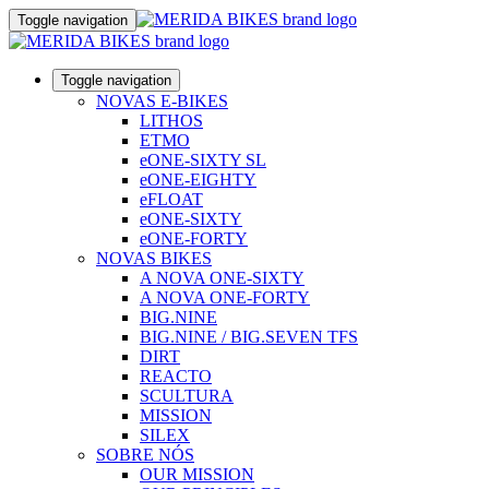
Toggle navigation
Toggle navigation
NOVAS E-BIKES
LITHOS
ETMO
eONE-SIXTY SL
eONE-EIGHTY
eFLOAT
eONE-SIXTY
eONE-FORTY
NOVAS BIKES
A NOVA ONE-SIXTY
A NOVA ONE-FORTY
BIG.NINE
BIG.NINE / BIG.SEVEN TFS
DIRT
REACTO
SCULTURA
MISSION
SILEX
SOBRE NÓS
OUR MISSION