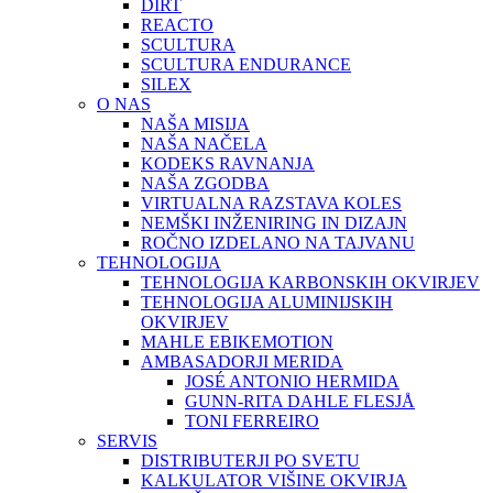
DIRT
REACTO
SCULTURA
SCULTURA ENDURANCE
SILEX
O NAS
NAŠA MISIJA
NAŠA NAČELA
KODEKS RAVNANJA
NAŠA ZGODBA
VIRTUALNA RAZSTAVA KOLES
NEMŠKI INŽENIRING IN DIZAJN
ROČNO IZDELANO NA TAJVANU
TEHNOLOGIJA
TEHNOLOGIJA KARBONSKIH OKVIRJEV
TEHNOLOGIJA ALUMINIJSKIH
OKVIRJEV
MAHLE EBIKEMOTION
AMBASADORJI MERIDA
JOSÉ ANTONIO HERMIDA
GUNN-RITA DAHLE FLESJÅ
TONI FERREIRO
SERVIS
DISTRIBUTERJI PO SVETU
KALKULATOR VIŠINE OKVIRJA