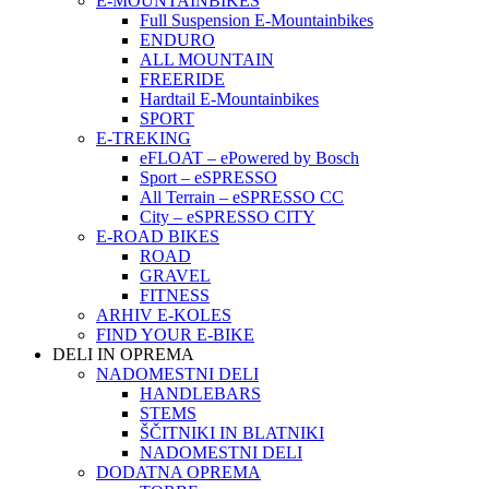
E-MOUNTAINBIKES
Full Suspension E-Mountainbikes
ENDURO
ALL MOUNTAIN
FREERIDE
Hardtail E-Mountainbikes
SPORT
E-TREKING
eFLOAT – ePowered by Bosch
Sport – eSPRESSO
All Terrain – eSPRESSO CC
City – eSPRESSO CITY
E-ROAD BIKES
ROAD
GRAVEL
FITNESS
ARHIV E-KOLES
FIND YOUR E-BIKE
DELI IN OPREMA
NADOMESTNI DELI
HANDLEBARS
STEMS
ŠČITNIKI IN BLATNIKI
NADOMESTNI DELI
DODATNA OPREMA