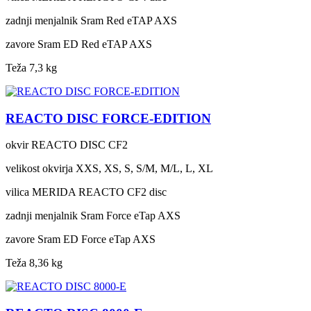
zadnji menjalnik
Sram Red eTAP AXS
zavore
Sram ED Red eTAP AXS
Teža
7,3 kg
REACTO DISC FORCE-EDITION
okvir
REACTO DISC CF2
velikost okvirja
XXS, XS, S, S/M, M/L, L, XL
vilica
MERIDA REACTO CF2 disc
zadnji menjalnik
Sram Force eTap AXS
zavore
Sram ED Force eTap AXS
Teža
8,36 kg