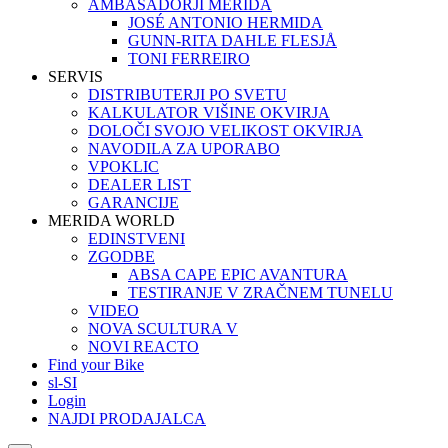
AMBASADORJI MERIDA
JOSÉ ANTONIO HERMIDA
GUNN-RITA DAHLE FLESJÅ
TONI FERREIRO
SERVIS
DISTRIBUTERJI PO SVETU
KALKULATOR VIŠINE OKVIRJA
DOLOČI SVOJO VELIKOST OKVIRJA
NAVODILA ZA UPORABO
VPOKLIC
DEALER LIST
GARANCIJE
MERIDA WORLD
EDINSTVENI
ZGODBE
ABSA CAPE EPIC AVANTURA
TESTIRANJE V ZRAČNEM TUNELU
VIDEO
NOVA SCULTURA V
NOVI REACTO
Find your Bike
sl-SI
Login
NAJDI PRODAJALCA