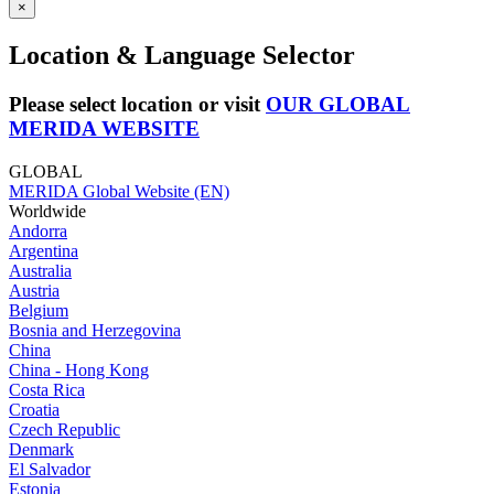
×
Location & Language Selector
Please select location or visit
OUR GLOBAL
MERIDA WEBSITE
GLOBAL
MERIDA Global Website (EN)
Worldwide
Andorra
Argentina
Australia
Austria
Belgium
Bosnia and Herzegovina
China
China - Hong Kong
Costa Rica
Croatia
Czech Republic
Denmark
El Salvador
Estonia