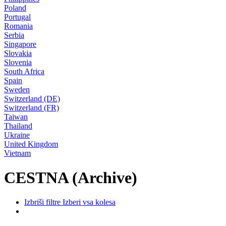
Poland
Portugal
Romania
Serbia
Singapore
Slovakia
Slovenia
South Africa
Spain
Sweden
Switzerland (DE)
Switzerland (FR)
Taiwan
Thailand
Ukraine
United Kingdom
Vietnam
CESTNA (Archive)
Izbriši filtre
Izberi vsa kolesa