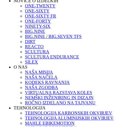
NOVICE O IZDELKIH
ONE-TWENTY
ONE-SIXTY
ONE-SIXTY FR
ONE-FORTY
NINETY-SIX
BIG.NINE
BIG.NINE / BIG.SEVEN TFS
DIRT
REACTO
SCULTURA
SCULTURA ENDURANCE
SILEX
O NAS
NAŠA MISIJA
NAŠA NAČELA
KODEKS RAVNANJA
NAŠA ZGODBA
VIRTUALNA RAZSTAVA KOLES
NEMŠKI INŽENIRING IN DIZAJN
ROČNO IZDELANO NA TAJVANU
TEHNOLOGIJA
TEHNOLOGIJA KARBONSKIH OKVIRJEV
TEHNOLOGIJA ALUMINIJSKIH OKVIRJEV
MAHLE EBIKEMOTION