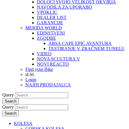
DOLOČI SVOJO VELIKOST OKVIRJA
NAVODILA ZA UPORABO
VPOKLIC
DEALER LIST
GARANCIJE
MERIDA WORLD
EDINSTVENI
ZGODBE
ABSA CAPE EPIC AVANTURA
TESTIRANJE V ZRAČNEM TUNELU
VIDEO
NOVA SCULTURA V
NOVI REACTO
Find your Bike
sl-SI
Login
NAJDI PRODAJALCA
Query
Search
Query
Search
KOLESA
GORSKA KOLESA