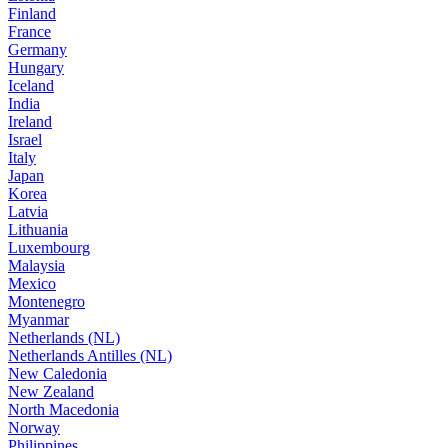
Finland
France
Germany
Hungary
Iceland
India
Ireland
Israel
Italy
Japan
Korea
Latvia
Lithuania
Luxembourg
Malaysia
Mexico
Montenegro
Myanmar
Netherlands (NL)
Netherlands Antilles (NL)
New Caledonia
New Zealand
North Macedonia
Norway
Philippines