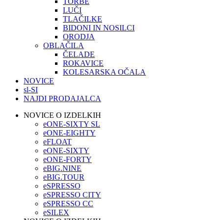
TORBE
LUČI
TLAČILKE
BIDONI IN NOSILCI
ORODJA
OBLAČILA
ČELADE
ROKAVICE
KOLESARSKA OČALA
NOVICE
sl-SI
NAJDI PRODAJALCA
NOVICE O IZDELKIH
eONE-SIXTY SL
eONE-EIGHTY
eFLOAT
eONE-SIXTY
eONE-FORTY
eBIG.NINE
eBIG.TOUR
eSPRESSO
eSPRESSO CITY
eSPRESSO CC
eSILEX