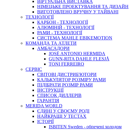
ВIРТУАЛЬНА ВИСТАВКА
НІМЕЦЬКЕ ПРОЕКТУВАННЯ ТА ДИЗАЙН
ВИГОТОВЛЕНО ВРУЧНУ У ТАЙВАНІ
ТЕХНОЛОГІЇ
КАРБОН - ТЕХНОЛОГІЇ
АЛЮМІНІЙ - ТЕХНОЛОГІЇ
РАМИ - ТЕХНОЛОГІЇ
СИСТЕМА MAHLE EBIKEMOTION
КОМАНДА ТА АТЛЕТИ
АМБАСАДОРИ
JOSÉ ANTONIO HERMIDA
GUNN-RITA DAHLE FLESJÅ
TONI FERREIRO
СЕРВІС
СВІТОВІ ДИСТРИБ'ЮТОРИ
КАЛЬКУЛЯТОР РОЗМIРУ РАМИ
ПІДІБРАТИ РОЗМІР РАМИ
IНСТРУКЦIЇ
СПИСОК ДИЛЛЕРІВ
ГАРАНТIЯ
MERIDA WORLD
ЄДИНI У СВОЄМУ РОДI
НАЙКРАЩІ У ТЕСТАХ
ІСТОРІЇ
ISBITEN Sweden - обпечені холодом