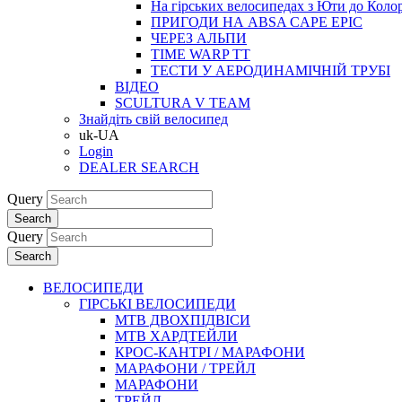
На гірських велосипедах з Юти до Коло
ПРИГОДИ НА ABSA CAPE EPIC
ЧЕРЕЗ АЛЬПИ
TIME WARP TT
ТЕСТИ У АЕРОДИНАМІЧНІЙ ТРУБІ
ВІДЕО
SCULTURA V TEAM
Знайдіть свій велосипед
uk-UA
Login
DEALER SEARCH
Query
Search
Query
Search
ВЕЛОСИПЕДИ
ГІРСЬКІ ВЕЛОСИПЕДИ
MTB ДВОХПIДВIСИ
MTB ХАРДТЕЙЛИ
КРОС-КАНТРI / МАРАФОНИ
МАРАФОНИ / ТРЕЙЛ
МАРАФОНИ
ТРЕЙЛ