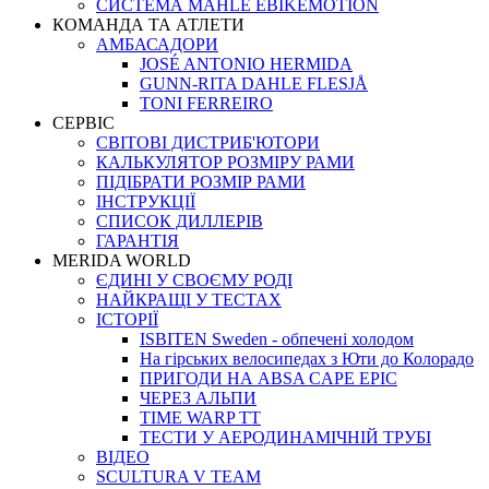
СИСТЕМА MAHLE EBIKEMOTION
КОМАНДА ТА АТЛЕТИ
АМБАСАДОРИ
JOSÉ ANTONIO HERMIDA
GUNN-RITA DAHLE FLESJÅ
TONI FERREIRO
СЕРВІС
СВІТОВІ ДИСТРИБ'ЮТОРИ
КАЛЬКУЛЯТОР РОЗМIРУ РАМИ
ПІДІБРАТИ РОЗМІР РАМИ
IНСТРУКЦIЇ
СПИСОК ДИЛЛЕРІВ
ГАРАНТIЯ
MERIDA WORLD
ЄДИНI У СВОЄМУ РОДI
НАЙКРАЩІ У ТЕСТАХ
ІСТОРІЇ
ISBITEN Sweden - обпечені холодом
На гірських велосипедах з Юти до Колорадо
ПРИГОДИ НА ABSA CAPE EPIC
ЧЕРЕЗ АЛЬПИ
TIME WARP TT
ТЕСТИ У АЕРОДИНАМІЧНІЙ ТРУБІ
ВІДЕО
SCULTURA V TEAM