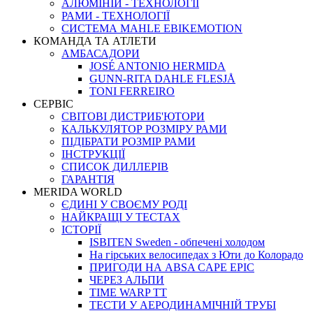
АЛЮМІНІЙ - ТЕХНОЛОГІЇ
РАМИ - ТЕХНОЛОГІЇ
СИСТЕМА MAHLE EBIKEMOTION
КОМАНДА ТА АТЛЕТИ
АМБАСАДОРИ
JOSÉ ANTONIO HERMIDA
GUNN-RITA DAHLE FLESJÅ
TONI FERREIRO
СЕРВІС
СВІТОВІ ДИСТРИБ'ЮТОРИ
КАЛЬКУЛЯТОР РОЗМIРУ РАМИ
ПІДІБРАТИ РОЗМІР РАМИ
IНСТРУКЦIЇ
СПИСОК ДИЛЛЕРІВ
ГАРАНТIЯ
MERIDA WORLD
ЄДИНI У СВОЄМУ РОДI
НАЙКРАЩІ У ТЕСТАХ
ІСТОРІЇ
ISBITEN Sweden - обпечені холодом
На гірських велосипедах з Юти до Колорадо
ПРИГОДИ НА ABSA CAPE EPIC
ЧЕРЕЗ АЛЬПИ
TIME WARP TT
ТЕСТИ У АЕРОДИНАМІЧНІЙ ТРУБІ