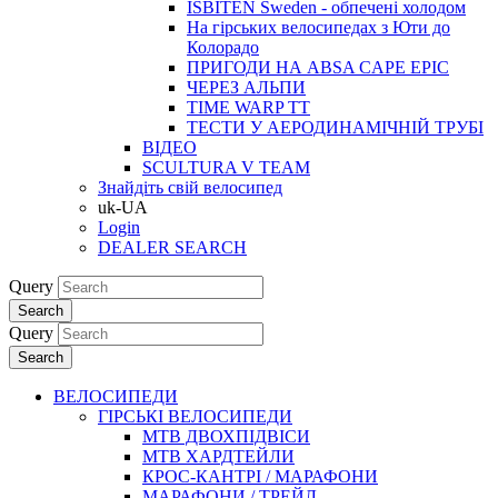
ISBITEN Sweden - обпечені холодом
На гірських велосипедах з Юти до
Колорадо
ПРИГОДИ НА ABSA CAPE EPIC
ЧЕРЕЗ АЛЬПИ
TIME WARP TT
ТЕСТИ У АЕРОДИНАМІЧНІЙ ТРУБІ
ВІДЕО
SCULTURA V TEAM
Знайдіть свій велосипед
uk-UA
Login
DEALER SEARCH
Query
Search
Query
Search
ВЕЛОСИПЕДИ
ГІРСЬКІ ВЕЛОСИПЕДИ
MTB ДВОХПIДВIСИ
MTB ХАРДТЕЙЛИ
КРОС-КАНТРI / МАРАФОНИ
МАРАФОНИ / ТРЕЙЛ