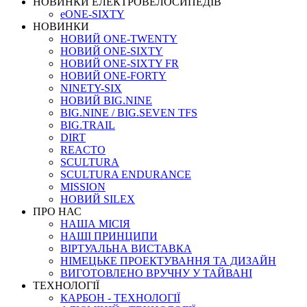
НОВИНКИ ЕЛЕКТРОВЕЛОСИПЕДІВ
eONE-SIXTY
НОВИНКИ
НОВИЙ ONE-TWENTY
НОВИЙ ONE-SIXTY
НОВИЙ ONE-SIXTY FR
НОВИЙ ONE-FORTY
NINETY-SIX
НОВИЙ BIG.NINE
BIG.NINE / BIG.SEVEN TFS
BIG.TRAIL
DIRT
REACTO
SCULTURA
SCULTURA ENDURANCE
MISSION
НОВИЙ SILEX
ПРО НАС
НАША МICIЯ
НАШI ПРИНЦИПИ
ВIРТУАЛЬНА ВИСТАВКА
НІМЕЦЬКЕ ПРОЕКТУВАННЯ ТА ДИЗАЙН
ВИГОТОВЛЕНО ВРУЧНУ У ТАЙВАНІ
ТЕХНОЛОГІЇ
КАРБОН - ТЕХНОЛОГІЇ