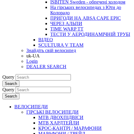
ISBITEN Sweden - обпечені холодом
На гірських велосипедах з Юти до
Колорадо
ПРИГОДИ НА ABSA CAPE EPIC
ЧЕРЕЗ АЛЬПИ
TIME WARP TT
ТЕСТИ У АЕРОДИНАМІЧНІЙ ТРУБІ
ВІДЕО
SCULTURA V TEAM
Знайдіть свій велосипед
uk-UA
Login
DEALER SEARCH
Query
Search
Query
Search
ВЕЛОСИПЕДИ
ГІРСЬКІ ВЕЛОСИПЕДИ
MTB ДВОХПIДВIСИ
MTB ХАРДТЕЙЛИ
КРОС-КАНТРI / МАРАФОНИ
МАРАФОНИ / ТРЕЙЛ