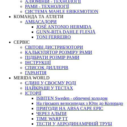
АЛЮМІНІЙ - ТЕХНОЛОГІЇ
РАМИ - ТЕХНОЛОГІЇ
СИСТЕМА MAHLE EBIKEMOTION
КОМАНДА ТА АТЛЕТИ
АМБАСАДОРИ
JOSÉ ANTONIO HERMIDA
GUNN-RITA DAHLE FLESJÅ
TONI FERREIRO
СЕРВІС
СВІТОВІ ДИСТРИБ'ЮТОРИ
КАЛЬКУЛЯТОР РОЗМIРУ РАМИ
ПІДІБРАТИ РОЗМІР РАМИ
IНСТРУКЦIЇ
СПИСОК ДИЛЛЕРІВ
ГАРАНТIЯ
MERIDA WORLD
ЄДИНI У СВОЄМУ РОДI
НАЙКРАЩІ У ТЕСТАХ
ІСТОРІЇ
ISBITEN Sweden - обпечені холодом
На гірських велосипедах з Юти до Колорадо
ПРИГОДИ НА ABSA CAPE EPIC
ЧЕРЕЗ АЛЬПИ
TIME WARP TT
ТЕСТИ У АЕРОДИНАМІЧНІЙ ТРУБІ