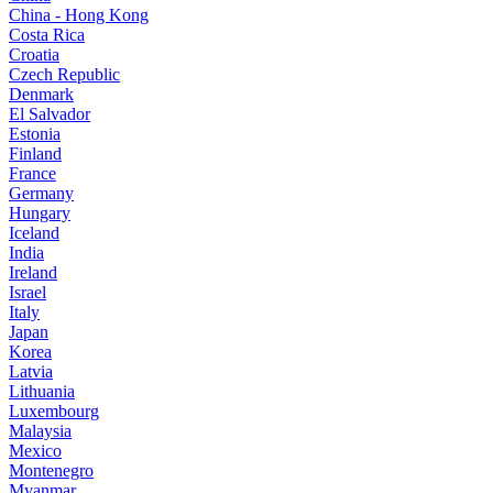
China - Hong Kong
Costa Rica
Croatia
Czech Republic
Denmark
El Salvador
Estonia
Finland
France
Germany
Hungary
Iceland
India
Ireland
Israel
Italy
Japan
Korea
Latvia
Lithuania
Luxembourg
Malaysia
Mexico
Montenegro
Myanmar