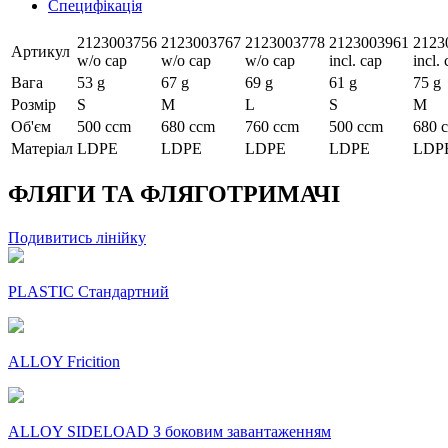
Специфікація
2123003756
2123003767
2123003778
2123003961
2123
Артикул
w/o cap
w/o cap
w/o cap
incl. cap
incl.
Вага
53 g
67 g
69 g
61 g
75 g
Розмір
S
M
L
S
M
Об'єм
500 ccm
680 ccm
760 ccm
500 ccm
680 
Матеріал
LDPE
LDPE
LDPE
LDPE
LDP
ФЛЯГИ ТА ФЛЯГОТРИМАЧІ
Подивитись лінійку
PLASTIC Стандартний
ALLOY Fricition
ALLOY SIDELOAD З боковим завантаженням