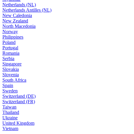
Netherlands (NL)
Netherlands Antilles (NL)
New Caledonia
New Zealand
North Macedonia
Norway
Philippines
Poland
Portugal
Romania
Serbia
Singapore
Slovakia
Slovenia
South Africa
Spain
Sweden
Switzerland (DE)
Switzerland (FR)
Taiwan
Thailand
Ukraine
United Kingdom
Vietnam