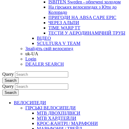
ISBITEN Sweden - обпечені холодом
На гірських велосипедах з Юти до
Колорадо
ПРИГОДИ НА ABSA CAPE EPIC
ЧЕРЕЗ АЛЬПИ
TIME WARP TT
ТЕСТИ У АЕРОДИНАМІЧНІЙ ТРУБІ
ВІДЕО
SCULTURA V TEAM
Знайдіть свій велосипед
uk-UA
Login
DEALER SEARCH
Query
Search
Query
Search
ВЕЛОСИПЕДИ
ГІРСЬКІ ВЕЛОСИПЕДИ
MTB ДВОХПIДВIСИ
MTB ХАРДТЕЙЛИ
КРОС-КАНТРI / МАРАФОНИ
МАРАФОНИ / ТРЕЙЛ