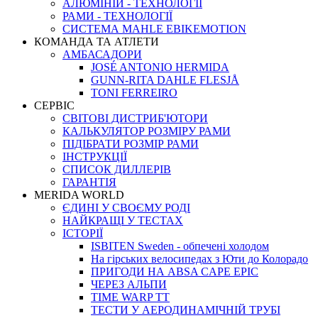
АЛЮМІНІЙ - ТЕХНОЛОГІЇ
РАМИ - ТЕХНОЛОГІЇ
СИСТЕМА MAHLE EBIKEMOTION
КОМАНДА ТА АТЛЕТИ
АМБАСАДОРИ
JOSÉ ANTONIO HERMIDA
GUNN-RITA DAHLE FLESJÅ
TONI FERREIRO
СЕРВІС
СВІТОВІ ДИСТРИБ'ЮТОРИ
КАЛЬКУЛЯТОР РОЗМIРУ РАМИ
ПІДІБРАТИ РОЗМІР РАМИ
IНСТРУКЦIЇ
СПИСОК ДИЛЛЕРІВ
ГАРАНТIЯ
MERIDA WORLD
ЄДИНI У СВОЄМУ РОДI
НАЙКРАЩІ У ТЕСТАХ
ІСТОРІЇ
ISBITEN Sweden - обпечені холодом
На гірських велосипедах з Юти до Колорадо
ПРИГОДИ НА ABSA CAPE EPIC
ЧЕРЕЗ АЛЬПИ
TIME WARP TT
ТЕСТИ У АЕРОДИНАМІЧНІЙ ТРУБІ