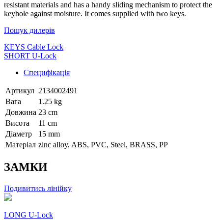
resistant materials and has a handy sliding mechanism to protect the
keyhole against moisture. It comes supplied with two keys.
Пошук дилерів
KEYS Cable Lock
SHORT U-Lock
Специфікація
Артикул
2134002491
Вага
1.25 kg
Довжина
23 cm
Висота
11 cm
Діаметр
15 mm
Матеріал
zinc alloy, ABS, PVC, Steel, BRASS, PP
ЗАМКИ
Подивитись лінійку
LONG U-Lock