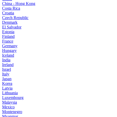
China - Hong Kong
Costa Rica
Croatia
Czech Republic
Denmark
El Salvador
Estonia
Finland
France
Germany
Hungary
Iceland
India
Ireland
Israel
Italy
Japan
Korea
Latvia
Lithuania
Luxembourg
Malaysia
Mexico
Montenegro
Myanmar