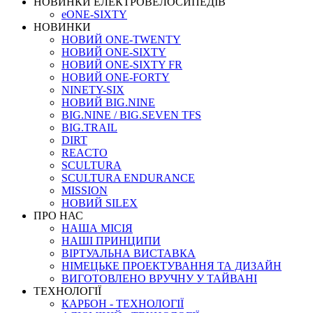
НОВИНКИ ЕЛЕКТРОВЕЛОСИПЕДІВ
eONE-SIXTY
НОВИНКИ
НОВИЙ ONE-TWENTY
НОВИЙ ONE-SIXTY
НОВИЙ ONE-SIXTY FR
НОВИЙ ONE-FORTY
NINETY-SIX
НОВИЙ BIG.NINE
BIG.NINE / BIG.SEVEN TFS
BIG.TRAIL
DIRT
REACTO
SCULTURA
SCULTURA ENDURANCE
MISSION
НОВИЙ SILEX
ПРО НАС
НАША МICIЯ
НАШI ПРИНЦИПИ
ВIРТУАЛЬНА ВИСТАВКА
НІМЕЦЬКЕ ПРОЕКТУВАННЯ ТА ДИЗАЙН
ВИГОТОВЛЕНО ВРУЧНУ У ТАЙВАНІ
ТЕХНОЛОГІЇ
КАРБОН - ТЕХНОЛОГІЇ