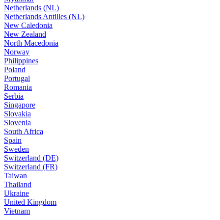
Netherlands (NL)
Netherlands Antilles (NL)
New Caledonia
New Zealand
North Macedonia
Norway
Philippines
Poland
Portugal
Romania
Serbia
Singapore
Slovakia
Slovenia
South Africa
Spain
Sweden
Switzerland (DE)
Switzerland (FR)
Taiwan
Thailand
Ukraine
United Kingdom
Vietnam