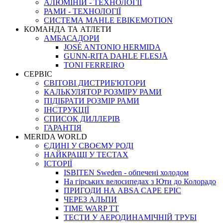
АЛЮМІНІЙ - ТЕХНОЛОГІЇ
РАМИ - ТЕХНОЛОГІЇ
СИСТЕМА MAHLE EBIKEMOTION
КОМАНДА ТА АТЛЕТИ
АМБАСАДОРИ
JOSÉ ANTONIO HERMIDA
GUNN-RITA DAHLE FLESJÅ
TONI FERREIRO
СЕРВІС
СВІТОВІ ДИСТРИБ'ЮТОРИ
КАЛЬКУЛЯТОР РОЗМIРУ РАМИ
ПІДІБРАТИ РОЗМІР РАМИ
IНСТРУКЦIЇ
СПИСОК ДИЛЛЕРІВ
ГАРАНТIЯ
MERIDA WORLD
ЄДИНI У СВОЄМУ РОДI
НАЙКРАЩІ У ТЕСТАХ
ІСТОРІЇ
ISBITEN Sweden - обпечені холодом
На гірських велосипедах з Юти до Колорадо
ПРИГОДИ НА ABSA CAPE EPIC
ЧЕРЕЗ АЛЬПИ
TIME WARP TT
ТЕСТИ У АЕРОДИНАМІЧНІЙ ТРУБІ