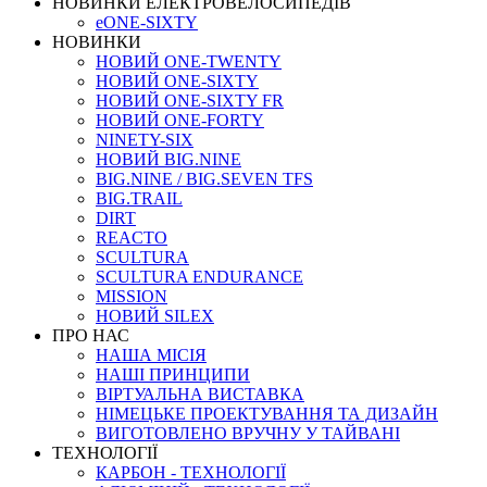
НОВИНКИ ЕЛЕКТРОВЕЛОСИПЕДІВ
eONE-SIXTY
НОВИНКИ
НОВИЙ ONE-TWENTY
НОВИЙ ONE-SIXTY
НОВИЙ ONE-SIXTY FR
НОВИЙ ONE-FORTY
NINETY-SIX
НОВИЙ BIG.NINE
BIG.NINE / BIG.SEVEN TFS
BIG.TRAIL
DIRT
REACTO
SCULTURA
SCULTURA ENDURANCE
MISSION
НОВИЙ SILEX
ПРО НАС
НАША МICIЯ
НАШI ПРИНЦИПИ
ВIРТУАЛЬНА ВИСТАВКА
НІМЕЦЬКЕ ПРОЕКТУВАННЯ ТА ДИЗАЙН
ВИГОТОВЛЕНО ВРУЧНУ У ТАЙВАНІ
ТЕХНОЛОГІЇ
КАРБОН - ТЕХНОЛОГІЇ