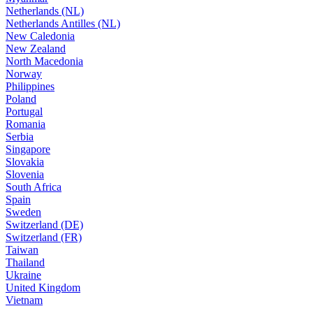
Netherlands (NL)
Netherlands Antilles (NL)
New Caledonia
New Zealand
North Macedonia
Norway
Philippines
Poland
Portugal
Romania
Serbia
Singapore
Slovakia
Slovenia
South Africa
Spain
Sweden
Switzerland (DE)
Switzerland (FR)
Taiwan
Thailand
Ukraine
United Kingdom
Vietnam