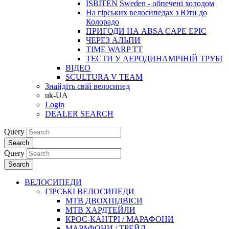
ISBITEN Sweden - обпечені холодом
На гірських велосипедах з Юти до
Колорадо
ПРИГОДИ НА ABSA CAPE EPIC
ЧЕРЕЗ АЛЬПИ
TIME WARP TT
ТЕСТИ У АЕРОДИНАМІЧНІЙ ТРУБІ
ВІДЕО
SCULTURA V TEAM
Знайдіть свій велосипед
uk-UA
Login
DEALER SEARCH
Query
Search
Query
Search
ВЕЛОСИПЕДИ
ГІРСЬКІ ВЕЛОСИПЕДИ
MTB ДВОХПIДВIСИ
MTB ХАРДТЕЙЛИ
КРОС-КАНТРI / МАРАФОНИ
МАРАФОНИ / ТРЕЙЛ