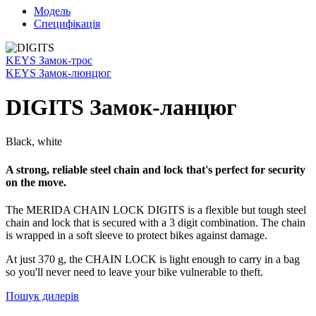
Модель
Специфікація
KEYS Замок-трос
KEYS Замок-люнцюг
DIGITS Замок-ланцюг
Black, white
A strong, reliable steel chain and lock that's perfect for security
on the move.
The MERIDA CHAIN LOCK DIGITS is a flexible but tough steel
chain and lock that is secured with a 3 digit combination. The chain
is wrapped in a soft sleeve to protect bikes against damage.
At just 370 g, the CHAIN LOCK is light enough to carry in a bag
so you'll never need to leave your bike vulnerable to theft.
Пошук дилерів