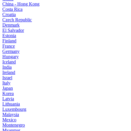
China - Hong Kong
Costa Rica
Croatia
Czech Republic
Denmark
El Salvador
Estonia
Finland
France
Germany
Hungary
Iceland
India
Ireland
Israel
Italy
Japan
Korea
Latvia
Lithuania
Luxembourg
Malaysia
Mexico
Montenegro
Myanmar