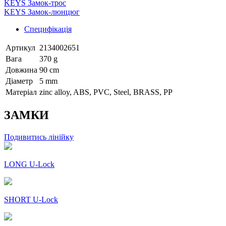
KEYS Замок-трос
KEYS Замок-люнцюг
Специфікація
Артикул
2134002651
Вага
370 g
Довжина
90 cm
Діаметр
5 mm
Матеріал
zinc alloy, ABS, PVC, Steel, BRASS, PP
ЗАМКИ
Подивитись лінійку
LONG U-Lock
SHORT U-Lock