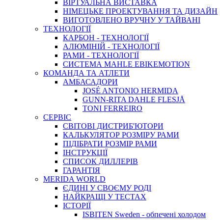
ВIРТУАЛЬНА ВИСТАВКА
НІМЕЦЬКЕ ПРОЕКТУВАННЯ ТА ДИЗАЙН
ВИГОТОВЛЕНО ВРУЧНУ У ТАЙВАНІ
ТЕХНОЛОГІЇ
КАРБОН - ТЕХНОЛОГІЇ
АЛЮМІНІЙ - ТЕХНОЛОГІЇ
РАМИ - ТЕХНОЛОГІЇ
СИСТЕМА MAHLE EBIKEMOTION
КОМАНДА ТА АТЛЕТИ
АМБАСАДОРИ
JOSÉ ANTONIO HERMIDA
GUNN-RITA DAHLE FLESJÅ
TONI FERREIRO
СЕРВІС
СВІТОВІ ДИСТРИБ'ЮТОРИ
КАЛЬКУЛЯТОР РОЗМIРУ РАМИ
ПІДІБРАТИ РОЗМІР РАМИ
IНСТРУКЦIЇ
СПИСОК ДИЛЛЕРІВ
ГАРАНТIЯ
MERIDA WORLD
ЄДИНI У СВОЄМУ РОДI
НАЙКРАЩІ У ТЕСТАХ
ІСТОРІЇ
ISBITEN Sweden - обпечені холодом