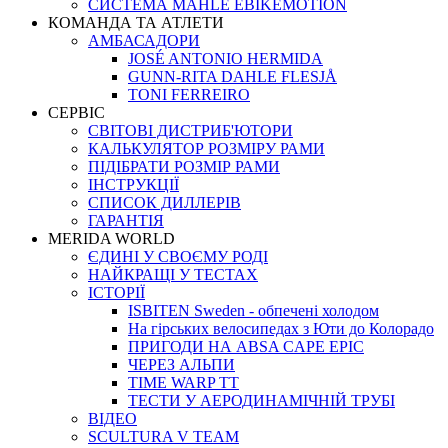
СИСТЕМА MAHLE EBIKEMOTION
КОМАНДА ТА АТЛЕТИ
АМБАСАДОРИ
JOSÉ ANTONIO HERMIDA
GUNN-RITA DAHLE FLESJÅ
TONI FERREIRO
СЕРВІС
СВІТОВІ ДИСТРИБ'ЮТОРИ
КАЛЬКУЛЯТОР РОЗМIРУ РАМИ
ПІДІБРАТИ РОЗМІР РАМИ
IНСТРУКЦIЇ
СПИСОК ДИЛЛЕРІВ
ГАРАНТIЯ
MERIDA WORLD
ЄДИНI У СВОЄМУ РОДI
НАЙКРАЩІ У ТЕСТАХ
ІСТОРІЇ
ISBITEN Sweden - обпечені холодом
На гірських велосипедах з Юти до Колорадо
ПРИГОДИ НА ABSA CAPE EPIC
ЧЕРЕЗ АЛЬПИ
TIME WARP TT
ТЕСТИ У АЕРОДИНАМІЧНІЙ ТРУБІ
ВІДЕО
SCULTURA V TEAM