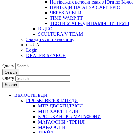
На гірських велосипедах з Юти до Коло
ПРИГОДИ НА ABSA CAPE EPIC
ЧЕРЕЗ АЛЬПИ
TIME WARP TT
ТЕСТИ У АЕРОДИНАМІЧНІЙ ТРУБІ
ВІДЕО
SCULTURA V TEAM
Знайдіть свій велосипед
uk-UA
Login
DEALER SEARCH
Query
Search
Query
Search
ВЕЛОСИПЕДИ
ГІРСЬКІ ВЕЛОСИПЕДИ
MTB ДВОХПIДВIСИ
MTB ХАРДТЕЙЛИ
КРОС-КАНТРI / МАРАФОНИ
МАРАФОНИ / ТРЕЙЛ
МАРАФОНИ
ТРЕЙЛ