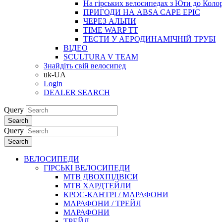
На гірських велосипедах з Юти до Коло
ПРИГОДИ НА ABSA CAPE EPIC
ЧЕРЕЗ АЛЬПИ
TIME WARP TT
ТЕСТИ У АЕРОДИНАМІЧНІЙ ТРУБІ
ВІДЕО
SCULTURA V TEAM
Знайдіть свій велосипед
uk-UA
Login
DEALER SEARCH
Query
Search
Query
Search
ВЕЛОСИПЕДИ
ГІРСЬКІ ВЕЛОСИПЕДИ
MTB ДВОХПIДВIСИ
MTB ХАРДТЕЙЛИ
КРОС-КАНТРI / МАРАФОНИ
МАРАФОНИ / ТРЕЙЛ
МАРАФОНИ
ТРЕЙЛ