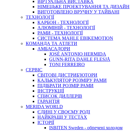
ВIРТУАЛЬНА ВИСТАВКА
НІМЕЦЬКЕ ПРОЕКТУВАННЯ ТА ДИЗАЙН
ВИГОТОВЛЕНО ВРУЧНУ У ТАЙВАНІ
ТЕХНОЛОГІЇ
КАРБОН - ТЕХНОЛОГІЇ
АЛЮМІНІЙ - ТЕХНОЛОГІЇ
РАМИ - ТЕХНОЛОГІЇ
СИСТЕМА MAHLE EBIKEMOTION
КОМАНДА ТА АТЛЕТИ
АМБАСАДОРИ
JOSÉ ANTONIO HERMIDA
GUNN-RITA DAHLE FLESJÅ
TONI FERREIRO
СЕРВІС
СВІТОВІ ДИСТРИБ'ЮТОРИ
КАЛЬКУЛЯТОР РОЗМIРУ РАМИ
ПІДІБРАТИ РОЗМІР РАМИ
IНСТРУКЦIЇ
СПИСОК ДИЛЛЕРІВ
ГАРАНТIЯ
MERIDA WORLD
ЄДИНI У СВОЄМУ РОДI
НАЙКРАЩІ У ТЕСТАХ
ІСТОРІЇ
ISBITEN Sweden - обпечені холодом