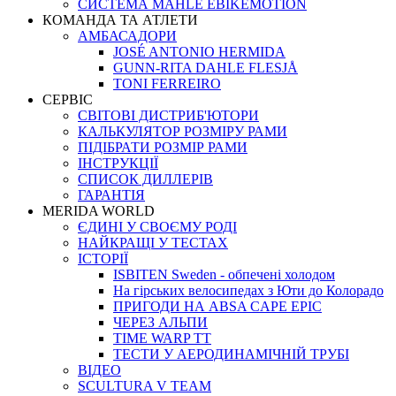
СИСТЕМА MAHLE EBIKEMOTION
КОМАНДА ТА АТЛЕТИ
АМБАСАДОРИ
JOSÉ ANTONIO HERMIDA
GUNN-RITA DAHLE FLESJÅ
TONI FERREIRO
СЕРВІС
СВІТОВІ ДИСТРИБ'ЮТОРИ
КАЛЬКУЛЯТОР РОЗМIРУ РАМИ
ПІДІБРАТИ РОЗМІР РАМИ
IНСТРУКЦIЇ
СПИСОК ДИЛЛЕРІВ
ГАРАНТIЯ
MERIDA WORLD
ЄДИНI У СВОЄМУ РОДI
НАЙКРАЩІ У ТЕСТАХ
ІСТОРІЇ
ISBITEN Sweden - обпечені холодом
На гірських велосипедах з Юти до Колорадо
ПРИГОДИ НА ABSA CAPE EPIC
ЧЕРЕЗ АЛЬПИ
TIME WARP TT
ТЕСТИ У АЕРОДИНАМІЧНІЙ ТРУБІ
ВІДЕО
SCULTURA V TEAM