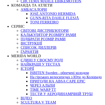
СИСТЕМА MAHLE EBIKEMOTION
КОМАНДА ТА АТЛЕТИ
АМБАСАДОРИ
JOSÉ ANTONIO HERMIDA
GUNN-RITA DAHLE FLESJÅ
TONI FERREIRO
СЕРВІС
СВІТОВІ ДИСТРИБ'ЮТОРИ
КАЛЬКУЛЯТОР РОЗМIРУ РАМИ
ПІДІБРАТИ РОЗМІР РАМИ
IНСТРУКЦIЇ
СПИСОК ДИЛЛЕРІВ
ГАРАНТIЯ
MERIDA WORLD
ЄДИНI У СВОЄМУ РОДI
НАЙКРАЩІ У ТЕСТАХ
ІСТОРІЇ
ISBITEN Sweden - обпечені холодом
На гірських велосипедах з Юти до Колорадо
ПРИГОДИ НА ABSA CAPE EPIC
ЧЕРЕЗ АЛЬПИ
TIME WARP TT
ТЕСТИ У АЕРОДИНАМІЧНІЙ ТРУБІ
ВІДЕО
SCULTURA V TEAM