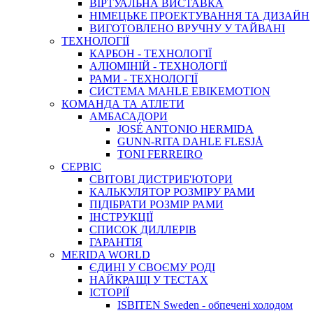
ВIРТУАЛЬНА ВИСТАВКА
НІМЕЦЬКЕ ПРОЕКТУВАННЯ ТА ДИЗАЙН
ВИГОТОВЛЕНО ВРУЧНУ У ТАЙВАНІ
ТЕХНОЛОГІЇ
КАРБОН - ТЕХНОЛОГІЇ
АЛЮМІНІЙ - ТЕХНОЛОГІЇ
РАМИ - ТЕХНОЛОГІЇ
СИСТЕМА MAHLE EBIKEMOTION
КОМАНДА ТА АТЛЕТИ
АМБАСАДОРИ
JOSÉ ANTONIO HERMIDA
GUNN-RITA DAHLE FLESJÅ
TONI FERREIRO
СЕРВІС
СВІТОВІ ДИСТРИБ'ЮТОРИ
КАЛЬКУЛЯТОР РОЗМIРУ РАМИ
ПІДІБРАТИ РОЗМІР РАМИ
IНСТРУКЦIЇ
СПИСОК ДИЛЛЕРІВ
ГАРАНТIЯ
MERIDA WORLD
ЄДИНI У СВОЄМУ РОДI
НАЙКРАЩІ У ТЕСТАХ
ІСТОРІЇ
ISBITEN Sweden - обпечені холодом