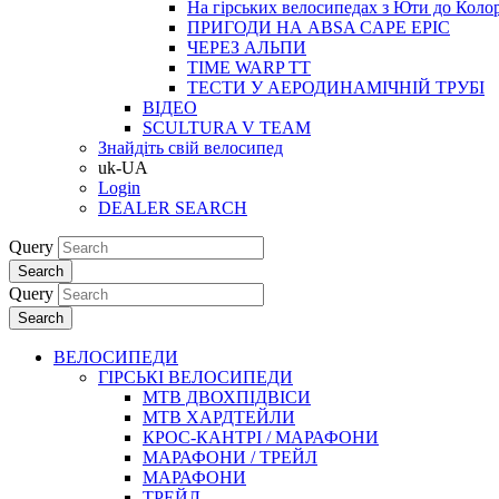
На гірських велосипедах з Юти до Коло
ПРИГОДИ НА ABSA CAPE EPIC
ЧЕРЕЗ АЛЬПИ
TIME WARP TT
ТЕСТИ У АЕРОДИНАМІЧНІЙ ТРУБІ
ВІДЕО
SCULTURA V TEAM
Знайдіть свій велосипед
uk-UA
Login
DEALER SEARCH
Query
Search
Query
Search
ВЕЛОСИПЕДИ
ГІРСЬКІ ВЕЛОСИПЕДИ
MTB ДВОХПIДВIСИ
MTB ХАРДТЕЙЛИ
КРОС-КАНТРI / МАРАФОНИ
МАРАФОНИ / ТРЕЙЛ
МАРАФОНИ
ТРЕЙЛ