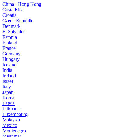
China - Hong Kong
Costa Rica
Croatia
Czech Republic
Denmark
El Salvador
Estonia
Finland
France
Germany
Hungary
Iceland
India
Ireland
Israel
Italy
Japan
Korea
Latvia
Lithuania
Luxembourg
Malaysia
Mexico
Montenegro
Myanmar