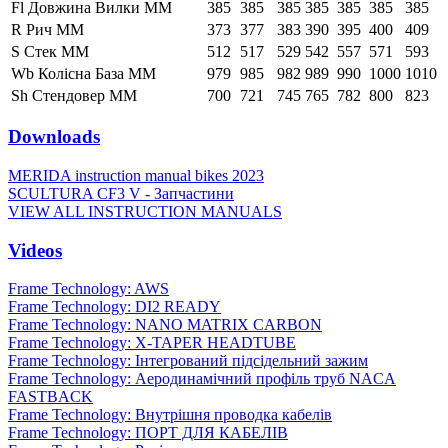
Fl Довжина Вилки ММ
385
385
385
385
385
385
385
R Рич ММ
373
377
383
390
395
400
409
S Стек ММ
512
517
529
542
557
571
593
Wb Колісна База ММ
979
985
982
989
990
1000
1010
Sh Стендовер ММ
700
721
745
765
782
800
823
Downloads
MERIDA instruction manual bikes 2023
SCULTURA CF3 V - Запчастини
VIEW ALL INSTRUCTION MANUALS
Videos
Frame Technology: AWS
Frame Technology: DI2 READY
Frame Technology: NANO MATRIX CARBON
Frame Technology: X-TAPER HEADTUBE
Frame Technology: Інтегрований підсідельний зажим
Frame Technology: Аеродинамічний профіль труб NACA
FASTBACK
Frame Technology: Внутрішня проводка кабелів
Frame Technology: ПОРТ ДЛЯ КАБЕЛІВ