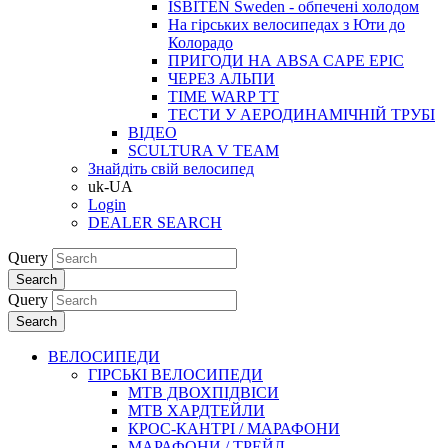
ISBITEN Sweden - обпечені холодом
На гірських велосипедах з Юти до
Колорадо
ПРИГОДИ НА ABSA CAPE EPIC
ЧЕРЕЗ АЛЬПИ
TIME WARP TT
ТЕСТИ У АЕРОДИНАМІЧНІЙ ТРУБІ
ВІДЕО
SCULTURA V TEAM
Знайдіть свій велосипед
uk-UA
Login
DEALER SEARCH
Query
Search
Query
Search
ВЕЛОСИПЕДИ
ГІРСЬКІ ВЕЛОСИПЕДИ
MTB ДВОХПIДВIСИ
MTB ХАРДТЕЙЛИ
КРОС-КАНТРI / МАРАФОНИ
МАРАФОНИ / ТРЕЙЛ