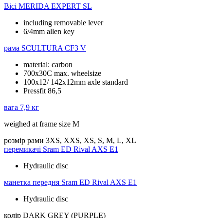
Вісі
MERIDA EXPERT SL
including removable lever
6/4mm allen key
рама
SCULTURA CF3 V
material: carbon
700x30C max. wheelsize
100x12/ 142x12mm axle standard
Pressfit 86,5
вага
7,9 кг
weighed at frame size M
розмір рами
3XS, XXS, XS, S, M, L, XL
перемикачі
Sram ED Rival AXS E1
Hydraulic disc
манетка передня
Sram ED Rival AXS E1
Hydraulic disc
колір
DARK GREY (PURPLE)