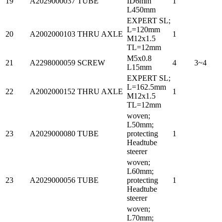
19
A2029000037
TUBE
ID6mm
1
L450mm
EXPERT SL;
L=120mm
20
A2002000103
THRU AXLE
1
M12x1.5
TL=12mm
M5x0.8
21
A2298000059
SCREW
4
3~4
L15mm
EXPERT SL;
L=162.5mm
22
A2002000152
THRU AXLE
1
M12x1.5
TL=12mm
woven;
L50mm;
23
A2029000080
TUBE
protecting
1
Headtube
steerer
woven;
L60mm;
23
A2029000056
TUBE
protecting
1
Headtube
steerer
woven;
L70mm;