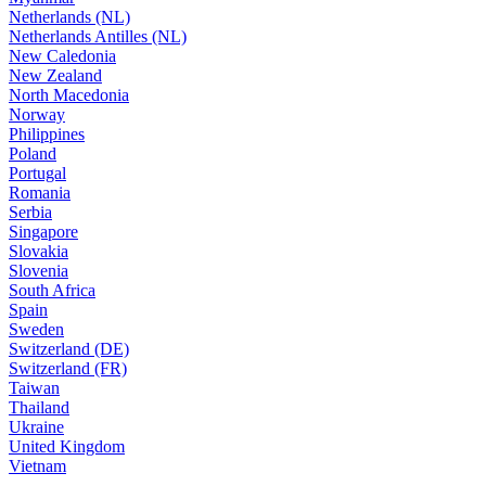
Netherlands (NL)
Netherlands Antilles (NL)
New Caledonia
New Zealand
North Macedonia
Norway
Philippines
Poland
Portugal
Romania
Serbia
Singapore
Slovakia
Slovenia
South Africa
Spain
Sweden
Switzerland (DE)
Switzerland (FR)
Taiwan
Thailand
Ukraine
United Kingdom
Vietnam