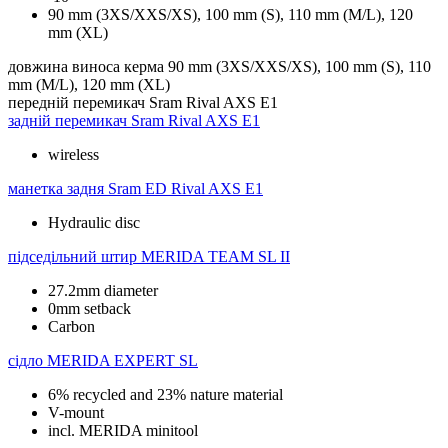
90 mm (3XS/XXS/XS), 100 mm (S), 110 mm (M/L), 120
mm (XL)
довжина виноса керма
90 mm (3XS/XXS/XS), 100 mm (S), 110
mm (M/L), 120 mm (XL)
передній перемикач
Sram Rival AXS E1
задній перемикач
Sram Rival AXS E1
wireless
манетка задня
Sram ED Rival AXS E1
Hydraulic disc
підседільний штир
MERIDA TEAM SL II
27.2mm diameter
0mm setback
Carbon
сідло
MERIDA EXPERT SL
6% recycled and 23% nature material
V-mount
incl. MERIDA minitool