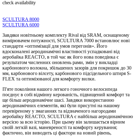
check availability
SCULTURA 8000
SCULTURA 6000
Завдяки новітньому комплекту Rival від SRAM, оснащеному
вимірювачем потужності, SCULTURA 7000 встановлює нові
стандарти «оптимізації для умов перегонів». Його
вдосконалені аеродинамічні властивості успадковані від
аеробайка REACTO, в той час як його нова поведінка є
результатом численних оновлень рами, змін у викладці
карбонового волокна, збільшених зазорів для покришок до 30
мм, карбонового вілсету, карбонового підсідельного штиря S-
FLEX та оптимізованої для комфорту вилки.
П'яте покоління нашого легкого гоночного велосипеда
поєднує в собі відмінну керованість, підвищений комфорт та
ще більш аеродинамічне шасі. Завдяки використанню
аеродинамічних елементів, які були присутні на нашому
перевіреному у змаганнях та відзначеного нагородами
аеробайку REACTO, SCULTURA є найбільш аеродинамічною
версією за всю історію. При цьому він залишається вірним
своїй легкій вазі, маневреності та комфорту керування;
фактично, він виводить ці фактори на новий рівень,