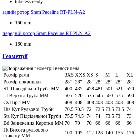
tubeless ready
задній ротор
Sram Paceline RT-PLN-A2
160 mm
передній ротор
Sram Paceline RT-PLN-A2
160 mm
Геометрії
Розмір рами
3XS
XXS
XS
S
M
L
XL
Розмір покришки
28"
28"
28"
28"
28"
28"
28"
ST Підседільна Труба ММ
400
435
458
481
501
521
550
Tt Верхня Труба ММ
505
520
535
545
560
575
590
Cs Пір'я ММ
408
408
408
408
408
408
408
Hta Кут Рульової Труби
70.5
70.5
72
72.5
73.5
73.5
74
Sta Кут Підсідельної Труби
75.5
74.5
74
74
73.5
73
73
Bd Заниження Каретки ММ
70
70
70
66
66
66
66
Ht Висота рульового
100
105
112
128
140
155
176
стакану ММ