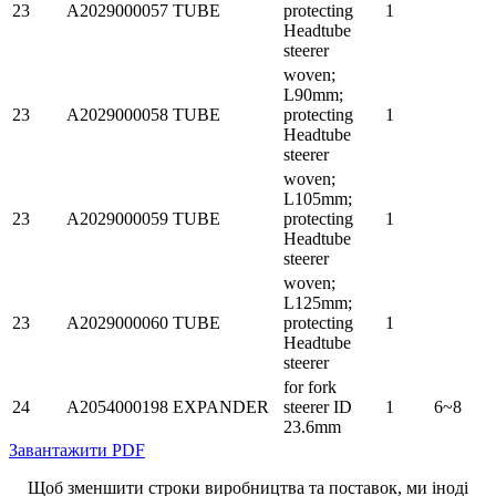
23
A2029000057
TUBE
protecting
1
Headtube
steerer
woven;
L90mm;
23
A2029000058
TUBE
protecting
1
Headtube
steerer
woven;
L105mm;
23
A2029000059
TUBE
protecting
1
Headtube
steerer
woven;
L125mm;
23
A2029000060
TUBE
protecting
1
Headtube
steerer
for fork
24
A2054000198
EXPANDER
steerer ID
1
6~8
23.6mm
Завантажити PDF
Щоб зменшити строки виробництва та поставок, ми іноді