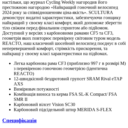
настільки, що журнал Cycling Weekly нагородив його
престижною нагородою «Найкращий гоночний велосипед
2024 року за співвідношенням ціна-якість». SCULTURA
демонструє видатні характеристики, забезпечуючи гонщику
найкращий у своєму класі комфорт, який допоможе зберегти
тіло свіжим перед фінальним спринтом або підйомом.
Доступний у версіях з карбоновими рамами CF5 та CF3,
геометрія яких повторює перевірену світовим туром модель
REACTO, наш класичний шосейний велосипед поєднує в собі
неперевершений комфорт, стрімкість прискорення, та
найкращі у своєму класі характеристики на підйомах.
Легка карбонова рама CF3 (приблизно 997 г в розмірі M)
з перевіреною гоночною геометрією (ідентична
REACTO)
12-швидкісний бездротовий групсет SRAM Rival eTAP
AXS
Вимірювач потужності
Комбінація виноса та керма FSA SL-K Compact/ FSA
SMR II
Карбоновий вілсет Vision SC30
Карбоновий підсідельний штир MERIDA S-FLEX
Специфікація