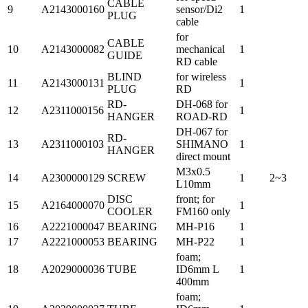
CABLE
9
A2143000160
sensor/Di2
1
PLUG
cable
for
CABLE
10
A2143000082
mechanical
1
GUIDE
RD cable
BLIND
for wireless
11
A2143000131
1
PLUG
RD
RD-
DH-068 for
12
A2311000156
1
HANGER
ROAD-RD
DH-067 for
RD-
13
A2311000103
SHIMANO
1
HANGER
direct mount
M3x0.5
14
A2300000129
SCREW
1
2~3
L10mm
DISC
front; for
15
A2164000070
1
COOLER
FM160 only
16
A2221000047
BEARING
MH-P16
1
17
A2221000053
BEARING
MH-P22
1
foam;
18
A2029000036
TUBE
ID6mm L
1
400mm
foam;