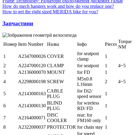
Frame Technology: Радіатори охолодження дискових гальм
How do mech hangers work and how do you replace one?
How to get the right sized MERIDA bike for you?
Запчастини
Torque
Номер
Item Number
Назва
Інфо
Pieces
NM
for seatpost
1
A2347000026
COVER
1
clamp
2
A2247000120
CLAMP
for seatpost
1
4~5
3
A2136000070
MOUNT
for FD
1
M5x0.8
4
A2298000198
SCREW
2
4~5
L16mm
CABLE
for Di2/
5
A2143000163
1
PLUG
speed sensor
BLIND
for wireless
6
A2143000130
1
PLUG
RD/ FD
DISC
rear; for
7
A2164000071
1
COOLER
FM160 only
8
A2322000037
PROTECTOR
for chain stay
1
for speed