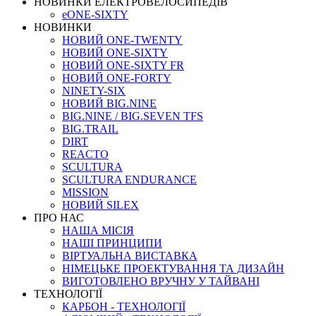
НОВИНКИ ЕЛЕКТРОВЕЛОСИПЕДІВ
eONE-SIXTY
НОВИНКИ
НОВИЙ ONE-TWENTY
НОВИЙ ONE-SIXTY
НОВИЙ ONE-SIXTY FR
НОВИЙ ONE-FORTY
NINETY-SIX
НОВИЙ BIG.NINE
BIG.NINE / BIG.SEVEN TFS
BIG.TRAIL
DIRT
REACTO
SCULTURA
SCULTURA ENDURANCE
MISSION
НОВИЙ SILEX
ПРО НАС
НАША МICIЯ
НАШI ПРИНЦИПИ
ВIРТУАЛЬНА ВИСТАВКА
НІМЕЦЬКЕ ПРОЕКТУВАННЯ ТА ДИЗАЙН
ВИГОТОВЛЕНО ВРУЧНУ У ТАЙВАНІ
ТЕХНОЛОГІЇ
КАРБОН - ТЕХНОЛОГІЇ