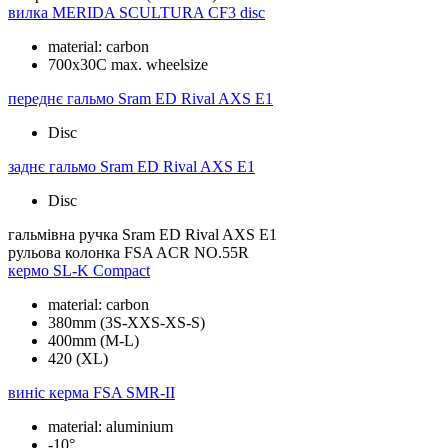
вилка
MERIDA SCULTURA CF3 disc
material: carbon
700x30C max. wheelsize
переднє гальмо
Sram ED Rival AXS E1
Disc
заднє гальмо
Sram ED Rival AXS E1
Disc
гальмівна ручка
Sram ED Rival AXS E1
рульова колонка
FSA ACR NO.55R
кермо
SL-K Compact
material: carbon
380mm (3S-XXS-XS-S)
400mm (M-L)
420 (XL)
виніс керма
FSA SMR-II
material: aluminium
-10°