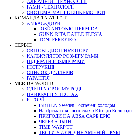
АЛЮМІНІЙ - ТЕХНОЛОГІЇ
РАМИ - ТЕХНОЛОГІЇ
СИСТЕМА MAHLE EBIKEMOTION
КОМАНДА ТА АТЛЕТИ
АМБАСАДОРИ
JOSÉ ANTONIO HERMIDA
GUNN-RITA DAHLE FLESJÅ
TONI FERREIRO
СЕРВІС
СВІТОВІ ДИСТРИБ'ЮТОРИ
КАЛЬКУЛЯТОР РОЗМIРУ РАМИ
ПІДІБРАТИ РОЗМІР РАМИ
IНСТРУКЦIЇ
СПИСОК ДИЛЛЕРІВ
ГАРАНТIЯ
MERIDA WORLD
ЄДИНI У СВОЄМУ РОДI
НАЙКРАЩІ У ТЕСТАХ
ІСТОРІЇ
ISBITEN Sweden - обпечені холодом
На гірських велосипедах з Юти до Колорадо
ПРИГОДИ НА ABSA CAPE EPIC
ЧЕРЕЗ АЛЬПИ
TIME WARP TT
ТЕСТИ У АЕРОДИНАМІЧНІЙ ТРУБІ