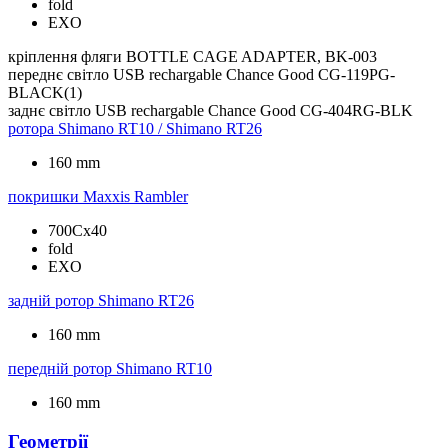
fold
EXO
кріплення фляги
BOTTLE CAGE ADAPTER, BK-003
переднє світло
USB rechargable Chance Good CG-119PG-
BLACK(1)
заднє світло
USB rechargable Chance Good CG-404RG-BLK
ротора
Shimano RT10 / Shimano RT26
160 mm
покришки
Maxxis Rambler
700Cx40
fold
EXO
задній ротор
Shimano RT26
160 mm
передній ротор
Shimano RT10
160 mm
Геометрії