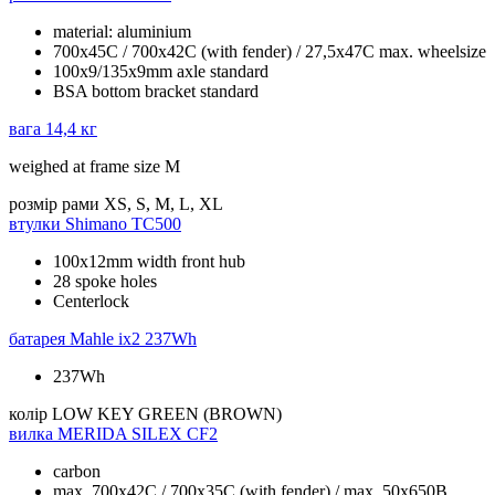
material: aluminium
700x45C / 700x42C (with fender) / 27,5x47C max. wheelsize
100x9/135x9mm axle standard
BSA bottom bracket standard
вага
14,4 кг
weighed at frame size M
розмір рами
XS, S, M, L, XL
втулки
Shimano TC500
100x12mm width front hub
28 spoke holes
Centerlock
батарея
Mahle ix2 237Wh
237Wh
колір
LOW KEY GREEN (BROWN)
вилка
MERIDA SILEX CF2
carbon
max. 700x42C / 700x35C (with fender) / max. 50x650B