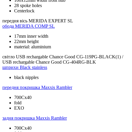
100x12mm width front hub
28 spoke holes
Centerlock
передня вісь
MERIDA EXPERT SL
обода
MERIDA COMP SL
17mm inner width
22mm height
material: aluminium
світло
USB rechargable Chance Good CG-119PG-BLACK(1) /
USB rechargable Chance Good CG-404RG-BLK
шприхи
Black stainless
black nipples
передня покришка
Maxxis Rambler
700Cx40
fold
EXO
задня покришка
Maxxis Rambler
700Cx40