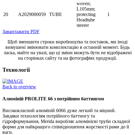
woven;
L105mm;
20
A2029000059
TUBE
protecting
1
Headtube
steerer
Завантажити PDF
Щоб зменшити строки виробництва та поставок, ми іноді
вимушені змінювати комплектацію в останній момент. Будь
ласка, майте на увазі, що ці зміни можуть бути не відображені
на сторінках сайту та на фотографіях продукції.
Технології
Back to overview
Алюміній PROLITE 66 з потрійним баттингом
Висококласний алюміній 6066 дуже легкий та міцний.
Завдяки технологіям потрійного баттингу та
гідроформування, Merida виробляє алюмінієві труби складної
форми для найкращого співвідношення жорсткості рами до її
ваги.