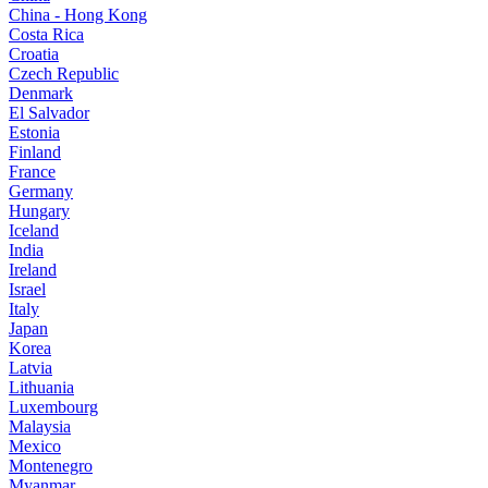
China - Hong Kong
Costa Rica
Croatia
Czech Republic
Denmark
El Salvador
Estonia
Finland
France
Germany
Hungary
Iceland
India
Ireland
Israel
Italy
Japan
Korea
Latvia
Lithuania
Luxembourg
Malaysia
Mexico
Montenegro
Myanmar