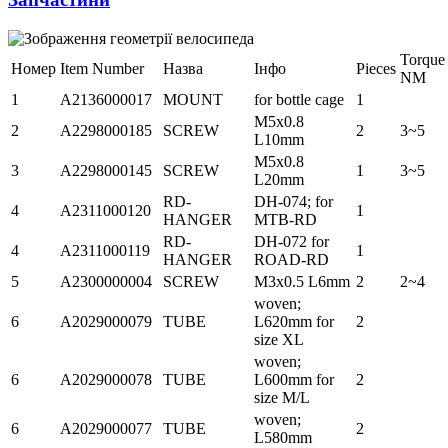
Torque
Номер
Item Number
Назва
Інфо
Pieces
NM
1
A2136000017
MOUNT
for bottle cage
1
M5x0.8
2
A2298000185
SCREW
2
3~5
L10mm
M5x0.8
3
A2298000145
SCREW
1
3~5
L20mm
RD-
DH-074; for
4
A2311000120
1
HANGER
MTB-RD
RD-
DH-072 for
4
A2311000119
1
HANGER
ROAD-RD
5
A2300000004
SCREW
M3x0.5 L6mm
2
2~4
woven;
6
A2029000079
TUBE
L620mm for
2
size XL
woven;
6
A2029000078
TUBE
L600mm for
2
size M/L
woven;
6
A2029000077
TUBE
2
L580mm