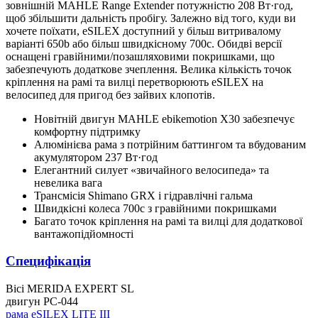
зовнішній MAHLE Range Extender потужністю 208 Вт·год,
щоб збільшити дальність пробігу. Залежно від того, куди ви
хочете поїхати, eSILEX доступний у більш витривалому
варіанті 650b або більш швидкісному 700c. Обидві версії
оснащені гравійними/позашляховими покришками, що
забезпечують додаткове зчеплення. Велика кількість точок
кріплення на рамі та вилці перетворюють eSILEX на
велосипед для пригод без зайвих клопотів.
Новітній двигун MAHLE ebikemotion X30 забезпечує
комфортну підтримку
Алюмінієва рама з потрійним баттингом та вбудованим
акумулятором 237 Вт·год
Елегантний силует «звичайного велосипеда» та
невелика вага
Трансмісія Shimano GRX і гідравлічні гальма
Швидкісні колеса 700c з гравійними покришками
Багато точок кріплення на рамі та вилці для додаткової
вантажопідйомності
Специфікація
Вісі
MERIDA EXPERT SL
двигун
PC-044
рама
eSILEX LITE III