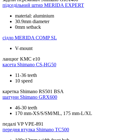
підседільний штир
MERIDA EXPERT
material: aluminium
30.9mm diameter
0mm setback
сідло
MERIDA COMP SL
V-mount
ланцюг
KMC e10
касета
Shimano CS-HG50
11-36 teeth
10 speed
каретка
Shimano RS501 BSA
шатуни
Shimano GRX600
46-30 teeth
170 mm-XS/S/SM/ML, 175 mm-L/XL
педалі
VP VPE-891
передня втулка
Shimano TC500