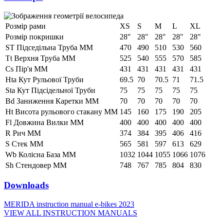
Розмір рами
XS
S
M
L
XL
Розмір покришки
28"
28"
28"
28"
28"
ST Підседільна Труба ММ
470
490
510
530
560
Tt Верхня Труба ММ
525
540
555
570
585
Cs Пір'я ММ
431
431
431
431
431
Hta Кут Рульової Труби
69.5
70
70.5
71
71.5
Sta Кут Підсідельної Труби
75
75
75
75
75
Bd Заниження Каретки ММ
70
70
70
70
70
Ht Висота рульового стакану ММ
145
160
175
190
205
Fl Довжина Вилки ММ
400
400
400
400
400
R Рич ММ
374
384
395
406
416
S Стек ММ
565
581
597
613
629
Wb Колісна База ММ
1032
1044
1055
1066
1076
Sh Стендовер ММ
748
767
785
804
830
Downloads
MERIDA instruction manual e-bikes 2023
VIEW ALL INSTRUCTION MANUALS