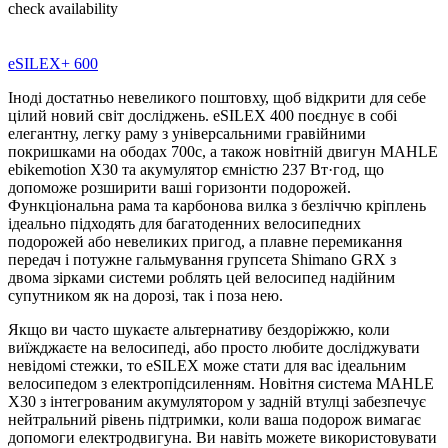
check availability
eSILEX+ 600
Іноді достатньо невеликого поштовху, щоб відкрити для себе
цілий новий світ досліджень. eSILEX 400 поєднує в собі
елегантну, легку раму з універсальними гравійними
покришками на ободах 700c, а також новітній двигун MAHLE
ebikemotion X30 та акумулятор ємністю 237 Вт·год, що
допоможе розширити ваші горизонти подорожей.
Функціональна рама та карбонова вилка з безліччю кріплень
ідеально підходять для багатоденних велосипедних
подорожей або невеликих пригод, а плавне перемикання
передач і потужне гальмування групсета Shimano GRX з
двома зірками системи роблять цей велосипед надійним
супутником як на дорозі, так і поза нею.
Якщо ви часто шукаєте альтернативу бездоріжжю, коли
виїжджаєте на велосипеді, або просто любите досліджувати
невідомі стежки, то eSILEX може стати для вас ідеальним
велосипедом з електропідсиленням. Новітня система MAHLE
X30 з інтегрованим акумулятором у задній втулці забезпечує
нейтральний рівень підтримки, коли ваша подорож вимагає
допомоги електродвигуна. Ви навіть можете використовувати