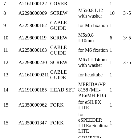
7
A2161000122
COVER
1
M5x0.8 L12
8
A2298000069
SCREW
10
3~5
with washer
CABLE
9
A2258000162
for M5 fixation
1
GUIDE
M5x0.8
10
A2298000119
SCREW
6
3~5
L10mm
CABLE
11
A2258000163
for M6 fixation
1
GUIDE
M6x1 L14mm
12
A2298000230
SCREW
1
3~5
with washer
CABLE
13
A21610000211
for headtube
1
GUIDE
MERIDA/VP-
14
A2191000185
HEAD SET
8158 (MH-
1
P16/MH-P16)
for eSILEX
15
A2350000962
FORK
1
LITE
for
eSPEEDER
15
A2350001347
FORK
1
LITE/eScultura
LITE
COMP TR;