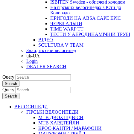
ISBITEN Sweden - обпечені холодом
На гірських велосипедах з Юти до
Колорадо
ПРИГОДИ НА ABSA CAPE EPIC
ЧЕРЕЗ АЛЬПИ
TIME WARP TT
ТЕСТИ У АЕРОДИНАМІЧНІЙ ТРУБІ
ВІДЕО
SCULTURA V TEAM
Знайдіть свій велосипед
uk-UA
Login
DEALER SEARCH
Query
Search
Query
Search
ВЕЛОСИПЕДИ
ГІРСЬКІ ВЕЛОСИПЕДИ
MTB ДВОХПIДВIСИ
MTB ХАРДТЕЙЛИ
КРОС-КАНТРI / МАРАФОНИ
МАРАФОНИ / ТРЕЙЛ