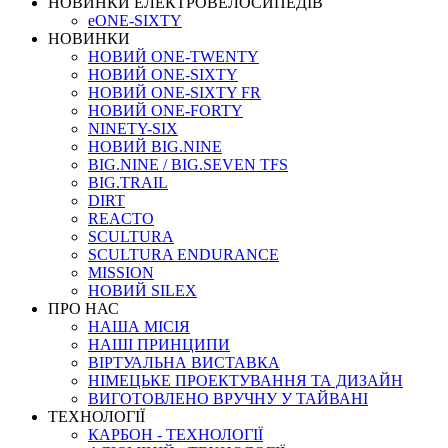
НОВИНКИ ЕЛЕКТРОВЕЛОСИПЕДІВ
eONE-SIXTY
НОВИНКИ
НОВИЙ ONE-TWENTY
НОВИЙ ONE-SIXTY
НОВИЙ ONE-SIXTY FR
НОВИЙ ONE-FORTY
NINETY-SIX
НОВИЙ BIG.NINE
BIG.NINE / BIG.SEVEN TFS
BIG.TRAIL
DIRT
REACTO
SCULTURA
SCULTURA ENDURANCE
MISSION
НОВИЙ SILEX
ПРО НАС
НАША МICIЯ
НАШI ПРИНЦИПИ
ВIРТУАЛЬНА ВИСТАВКА
НІМЕЦЬКЕ ПРОЕКТУВАННЯ ТА ДИЗАЙН
ВИГОТОВЛЕНО ВРУЧНУ У ТАЙВАНІ
ТЕХНОЛОГІЇ
КАРБОН - ТЕХНОЛОГІЇ