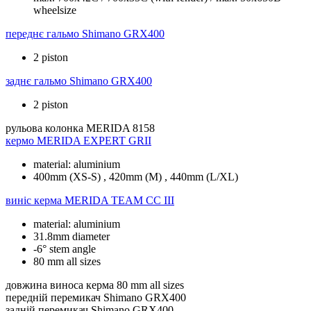
wheelsize
переднє гальмо
Shimano GRX400
2 piston
заднє гальмо
Shimano GRX400
2 piston
рульова колонка
MERIDA 8158
кермо
MERIDA EXPERT GRII
material: aluminium
400mm (XS-S) , 420mm (M) , 440mm (L/XL)
виніс керма
MERIDA TEAM CC III
material: aluminium
31.8mm diameter
-6° stem angle
80 mm all sizes
довжина виноса керма
80 mm all sizes
передній перемикач
Shimano GRX400
задній перемикач
Shimano GRX400