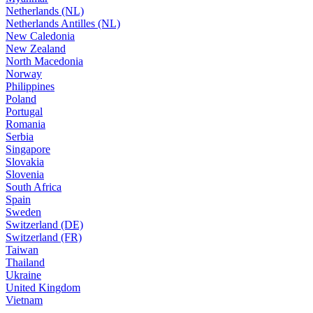
Netherlands (NL)
Netherlands Antilles (NL)
New Caledonia
New Zealand
North Macedonia
Norway
Philippines
Poland
Portugal
Romania
Serbia
Singapore
Slovakia
Slovenia
South Africa
Spain
Sweden
Switzerland (DE)
Switzerland (FR)
Taiwan
Thailand
Ukraine
United Kingdom
Vietnam