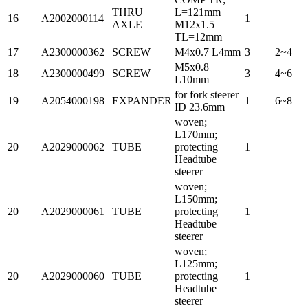
THRU
L=121mm
16
A2002000114
1
AXLE
M12x1.5
TL=12mm
17
A2300000362
SCREW
M4x0.7 L4mm
3
2~4
M5x0.8
18
A2300000499
SCREW
3
4~6
L10mm
for fork steerer
19
A2054000198
EXPANDER
1
6~8
ID 23.6mm
woven;
L170mm;
20
A2029000062
TUBE
protecting
1
Headtube
steerer
woven;
L150mm;
20
A2029000061
TUBE
protecting
1
Headtube
steerer
woven;
L125mm;
20
A2029000060
TUBE
protecting
1
Headtube
steerer