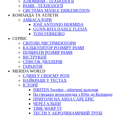
АЛЮМІНІЙ - ТЕХНОЛОГІЇ
РАМИ - ТЕХНОЛОГІЇ
СИСТЕМА MAHLE EBIKEMOTION
КОМАНДА ТА АТЛЕТИ
АМБАСАДОРИ
JOSÉ ANTONIO HERMIDA
GUNN-RITA DAHLE FLESJÅ
TONI FERREIRO
СЕРВІС
СВІТОВІ ДИСТРИБ'ЮТОРИ
КАЛЬКУЛЯТОР РОЗМIРУ РАМИ
ПІДІБРАТИ РОЗМІР РАМИ
IНСТРУКЦIЇ
СПИСОК ДИЛЛЕРІВ
ГАРАНТIЯ
MERIDA WORLD
ЄДИНI У СВОЄМУ РОДI
НАЙКРАЩІ У ТЕСТАХ
ІСТОРІЇ
ISBITEN Sweden - обпечені холодом
На гірських велосипедах з Юти до Колорадо
ПРИГОДИ НА ABSA CAPE EPIC
ЧЕРЕЗ АЛЬПИ
TIME WARP TT
ТЕСТИ У АЕРОДИНАМІЧНІЙ ТРУБІ