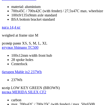
material: aluminium
700x45C / 700x42C (with fender) / 27,5x47C max. wheelsize
100x9/135x9mm axle standard
BSA bottom bracket standard
вага
14,4 кг
weighed at frame size M
розмір рами
XS, S, M, L, XL
втулки
Shimano TC500
100x12mm width front hub
28 spoke holes
Centerlock
батарея
Mahle ix2 237Wh
237Wh
колір
LOW KEY GREEN (BROWN)
вилка
MERIDA SILEX CF2
carbon
max. 700x42C / 700x35C (with fender) / max. 50x650B