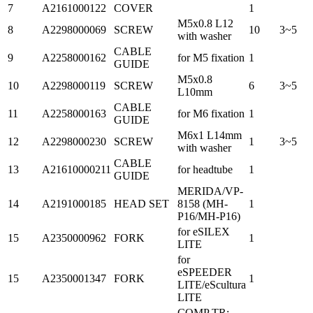
7
A2161000122
COVER
1
M5x0.8 L12
8
A2298000069
SCREW
10
3~5
with washer
CABLE
9
A2258000162
for M5 fixation
1
GUIDE
M5x0.8
10
A2298000119
SCREW
6
3~5
L10mm
CABLE
11
A2258000163
for M6 fixation
1
GUIDE
M6x1 L14mm
12
A2298000230
SCREW
1
3~5
with washer
CABLE
13
A21610000211
for headtube
1
GUIDE
MERIDA/VP-
14
A2191000185
HEAD SET
8158 (MH-
1
P16/MH-P16)
for eSILEX
15
A2350000962
FORK
1
LITE
for
eSPEEDER
15
A2350001347
FORK
1
LITE/eScultura
LITE
COMP TR;