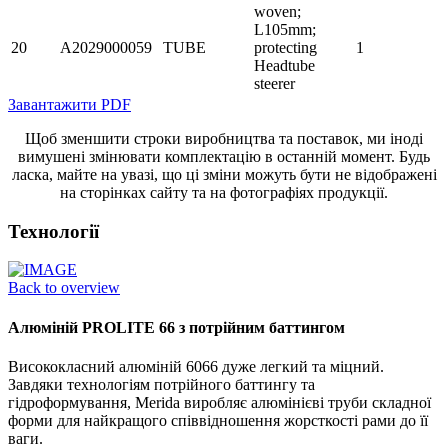
woven;
L105mm;
20
A2029000059
TUBE
protecting
1
Headtube
steerer
Завантажити PDF
Щоб зменшити строки виробництва та поставок, ми іноді
вимушені змінювати комплектацію в останній момент. Будь
ласка, майте на увазі, що ці зміни можуть бути не відображені
на сторінках сайту та на фотографіях продукції.
Технології
Back to overview
Алюміній PROLITE 66 з потрійним баттингом
Висококласний алюміній 6066 дуже легкий та міцний.
Завдяки технологіям потрійного баттингу та
гідроформування, Merida виробляє алюмінієві труби складної
форми для найкращого співвідношення жорсткості рами до її
ваги.