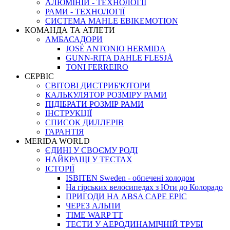
АЛЮМІНІЙ - ТЕХНОЛОГІЇ
РАМИ - ТЕХНОЛОГІЇ
СИСТЕМА MAHLE EBIKEMOTION
КОМАНДА ТА АТЛЕТИ
АМБАСАДОРИ
JOSÉ ANTONIO HERMIDA
GUNN-RITA DAHLE FLESJÅ
TONI FERREIRO
СЕРВІС
СВІТОВІ ДИСТРИБ'ЮТОРИ
КАЛЬКУЛЯТОР РОЗМIРУ РАМИ
ПІДІБРАТИ РОЗМІР РАМИ
IНСТРУКЦIЇ
СПИСОК ДИЛЛЕРІВ
ГАРАНТIЯ
MERIDA WORLD
ЄДИНI У СВОЄМУ РОДI
НАЙКРАЩІ У ТЕСТАХ
ІСТОРІЇ
ISBITEN Sweden - обпечені холодом
На гірських велосипедах з Юти до Колорадо
ПРИГОДИ НА ABSA CAPE EPIC
ЧЕРЕЗ АЛЬПИ
TIME WARP TT
ТЕСТИ У АЕРОДИНАМІЧНІЙ ТРУБІ