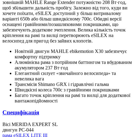
зовнішній MAHLE Range Extender потужністю 208 Вт·год,
щоб збільшити дальність пробігу. Залежно від того, куди ви
хочете поїхати, eSILEX доступний у більш витривалому
варіанті 650b або більш швидкісному 700c. Обидві версії
оснащені гравійними/позашляховими покришками, що
забезпечують додаткове зчеплення. Велика кількість точок
кріплення на рамі та вилці перетворюють eSILEX на
велосипед для пригод без зайвих клопотів.
Новітній двигун MAHLE ebikemotion X30 забезпечує
комфортну підтримку
Алюмінієва рама з потрійним баттингом та вбудованим
акумулятором 237 Вт·год
Елегантний силует «звичайного велосипеда» та
невелика вага
Трансмісія Shimano GRX і гідравлічні гальма
Швидкісні колеса 700c з гравійними покришками
Багато точок кріплення на рамі та вилці для додаткової
вантажопідйомності
Специфікація
Вісі
MERIDA EXPERT SL
двигун
PC-044
рама
eSILEX LITE III