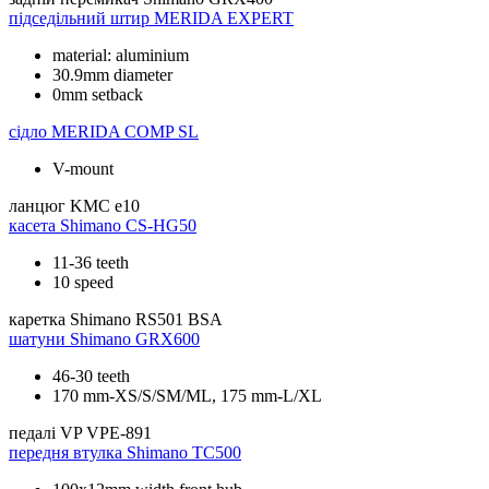
підседільний штир
MERIDA EXPERT
material: aluminium
30.9mm diameter
0mm setback
сідло
MERIDA COMP SL
V-mount
ланцюг
KMC e10
касета
Shimano CS-HG50
11-36 teeth
10 speed
каретка
Shimano RS501 BSA
шатуни
Shimano GRX600
46-30 teeth
170 mm-XS/S/SM/ML, 175 mm-L/XL
педалі
VP VPE-891
передня втулка
Shimano TC500