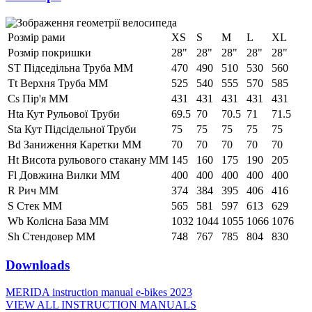
Розмір рами
XS
S
M
L
XL
Розмір покришки
28"
28"
28"
28"
28"
ST Підседільна Труба ММ
470
490
510
530
560
Tt Верхня Труба ММ
525
540
555
570
585
Cs Пір'я ММ
431
431
431
431
431
Hta Кут Рульової Труби
69.5
70
70.5
71
71.5
Sta Кут Підсідельної Труби
75
75
75
75
75
Bd Заниження Каретки ММ
70
70
70
70
70
Ht Висота рульового стакану ММ
145
160
175
190
205
Fl Довжина Вилки ММ
400
400
400
400
400
R Рич ММ
374
384
395
406
416
S Стек ММ
565
581
597
613
629
Wb Колісна База ММ
1032
1044
1055
1066
1076
Sh Стендовер ММ
748
767
785
804
830
Downloads
MERIDA instruction manual e-bikes 2023
VIEW ALL INSTRUCTION MANUALS