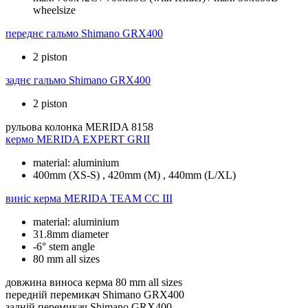
wheelsize
переднє гальмо
Shimano GRX400
2 piston
заднє гальмо
Shimano GRX400
2 piston
рульова колонка
MERIDA 8158
кермо
MERIDA EXPERT GRII
material: aluminium
400mm (XS-S) , 420mm (M) , 440mm (L/XL)
виніс керма
MERIDA TEAM CC III
material: aluminium
31.8mm diameter
-6° stem angle
80 mm all sizes
довжина виноса керма
80 mm all sizes
передній перемикач
Shimano GRX400
задній перемикач
Shimano GRX400