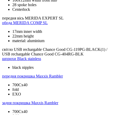
100x12mm width front hub
28 spoke holes
Centerlock
передня вісь
MERIDA EXPERT SL
обода
MERIDA COMP SL
17mm inner width
22mm height
material: aluminium
світло
USB rechargable Chance Good CG-119PG-BLACK(1) /
USB rechargable Chance Good CG-404RG-BLK
шприхи
Black stainless
black nipples
передня покришка
Maxxis Rambler
700Cx40
fold
EXO
задня покришка
Maxxis Rambler
700Cx40