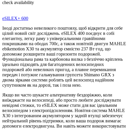
check availability
eSILEX+ 600
Іноді достатньо невеликого поштовху, щоб відкрити для себе
цілий новий світ досліджень. eSILEX 400 поєднує в собі
елегантну, легку раму з універсальними гравійними
покришками на ободах 700c, а також новітній двигун MAHLE
ebikemotion X30 та акумулятор ємністю 237 Вт·год, що
допоможе розширити ваші горизонти подорожей.
Функціональна рама та карбонова вилка з безліччю кріплень
ідеально підходять для багатоденних велосипедних
подорожей або невеликих пригод, а плавне перемикання
передач і потужне гальмування групсета Shimano GRX з
двома зірками системи роблять цей велосипед надійним
супутником як на дорозі, так і поза нею.
Якщо ви часто шукаєте альтернативу бездоріжжю, коли
виїжджаєте на велосипеді, або просто любите досліджувати
невідомі стежки, то eSILEX може стати для вас ідеальним
велосипедом з електропідсиленням. Новітня система MAHLE
X30 з інтегрованим акумулятором у задній втулці забезпечує
нейтральний рівень підтримки, коли ваша подорож вимагає
допомоги електродвигуна. Ви навіть можете використовувати