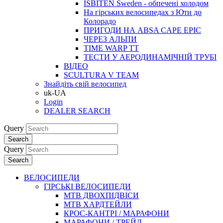
ISBITEN Sweden - обпечені холодом
На гірських велосипедах з Юти до
Колорадо
ПРИГОДИ НА ABSA CAPE EPIC
ЧЕРЕЗ АЛЬПИ
TIME WARP TT
ТЕСТИ У АЕРОДИНАМІЧНІЙ ТРУБІ
ВІДЕО
SCULTURA V TEAM
Знайдіть свій велосипед
uk-UA
Login
DEALER SEARCH
Query
Search
Query
Search
ВЕЛОСИПЕДИ
ГІРСЬКІ ВЕЛОСИПЕДИ
MTB ДВОХПIДВIСИ
MTB ХАРДТЕЙЛИ
КРОС-КАНТРI / МАРАФОНИ
МАРАФОНИ / ТРЕЙЛ