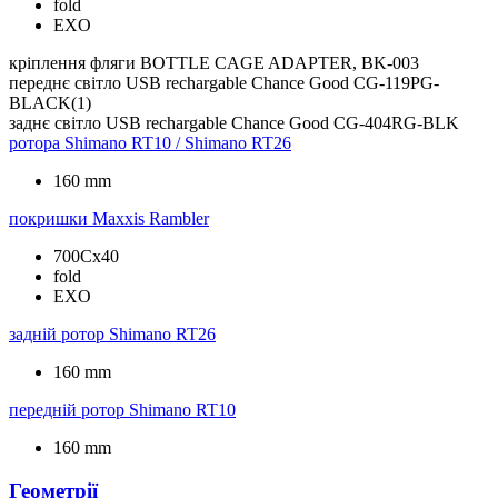
fold
EXO
кріплення фляги
BOTTLE CAGE ADAPTER, BK-003
переднє світло
USB rechargable Chance Good CG-119PG-
BLACK(1)
заднє світло
USB rechargable Chance Good CG-404RG-BLK
ротора
Shimano RT10 / Shimano RT26
160 mm
покришки
Maxxis Rambler
700Cx40
fold
EXO
задній ротор
Shimano RT26
160 mm
передній ротор
Shimano RT10
160 mm
Геометрії