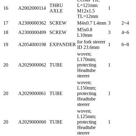
THRU
L=121mm
16
A2002000114
1
AXLE
M12x1.5
TL=12mm
17
A2300000362
SCREW
M4x0.7 L4mm
3
2~4
M5x0.8
18
A2300000499
SCREW
3
4~6
L10mm
for fork steerer
19
A2054000198
EXPANDER
1
6~8
ID 23.6mm
woven;
L170mm;
20
A2029000062
TUBE
protecting
1
Headtube
steerer
woven;
L150mm;
20
A2029000061
TUBE
protecting
1
Headtube
steerer
woven;
L125mm;
20
A2029000060
TUBE
protecting
1
Headtube
steerer