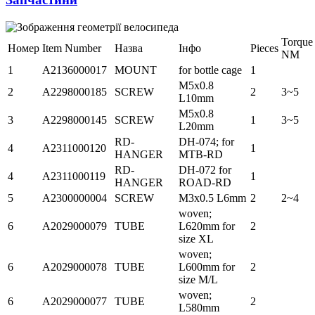
Torque
Номер
Item Number
Назва
Інфо
Pieces
NM
1
A2136000017
MOUNT
for bottle cage
1
M5x0.8
2
A2298000185
SCREW
2
3~5
L10mm
M5x0.8
3
A2298000145
SCREW
1
3~5
L20mm
RD-
DH-074; for
4
A2311000120
1
HANGER
MTB-RD
RD-
DH-072 for
4
A2311000119
1
HANGER
ROAD-RD
5
A2300000004
SCREW
M3x0.5 L6mm
2
2~4
woven;
6
A2029000079
TUBE
L620mm for
2
size XL
woven;
6
A2029000078
TUBE
L600mm for
2
size M/L
woven;
6
A2029000077
TUBE
2
L580mm