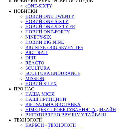
НОВИНКИ ЕЛЕКТРОВЕЛОСИПЕДІВ
eONE-SIXTY
НОВИНКИ
НОВИЙ ONE-TWENTY
НОВИЙ ONE-SIXTY
НОВИЙ ONE-SIXTY FR
НОВИЙ ONE-FORTY
NINETY-SIX
НОВИЙ BIG.NINE
BIG.NINE / BIG.SEVEN TFS
BIG.TRAIL
DIRT
REACTO
SCULTURA
SCULTURA ENDURANCE
MISSION
НОВИЙ SILEX
ПРО НАС
НАША МICIЯ
НАШI ПРИНЦИПИ
ВIРТУАЛЬНА ВИСТАВКА
НІМЕЦЬКЕ ПРОЕКТУВАННЯ ТА ДИЗАЙН
ВИГОТОВЛЕНО ВРУЧНУ У ТАЙВАНІ
ТЕХНОЛОГІЇ
КАРБОН - ТЕХНОЛОГІЇ