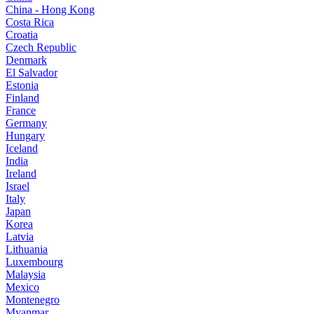
China - Hong Kong
Costa Rica
Croatia
Czech Republic
Denmark
El Salvador
Estonia
Finland
France
Germany
Hungary
Iceland
India
Ireland
Israel
Italy
Japan
Korea
Latvia
Lithuania
Luxembourg
Malaysia
Mexico
Montenegro
Myanmar