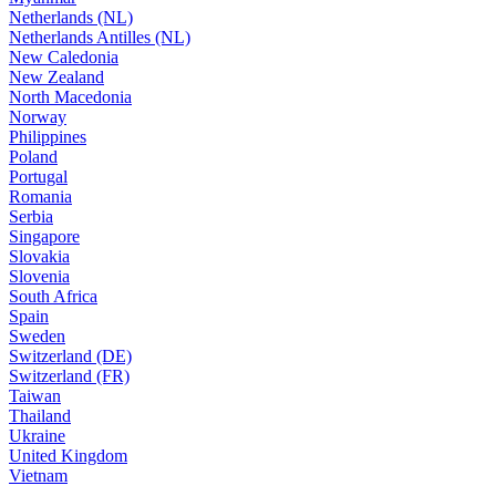
Netherlands (NL)
Netherlands Antilles (NL)
New Caledonia
New Zealand
North Macedonia
Norway
Philippines
Poland
Portugal
Romania
Serbia
Singapore
Slovakia
Slovenia
South Africa
Spain
Sweden
Switzerland (DE)
Switzerland (FR)
Taiwan
Thailand
Ukraine
United Kingdom
Vietnam