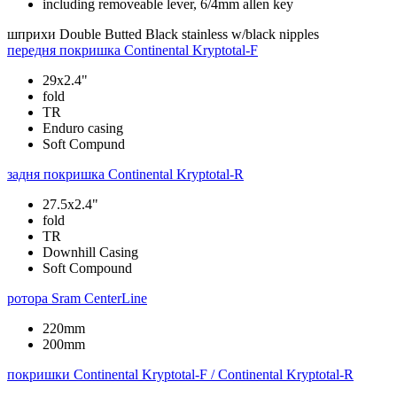
including removeable lever, 6/4mm allen key
шприхи
Double Butted Black stainless w/black nipples
передня покришка
Continental Kryptotal-F
29x2.4"
fold
TR
Enduro casing
Soft Compund
задня покришка
Continental Kryptotal-R
27.5x2.4"
fold
TR
Downhill Casing
Soft Compound
ротора
Sram CenterLine
220mm
200mm
покришки
Continental Kryptotal-F / Continental Kryptotal-R