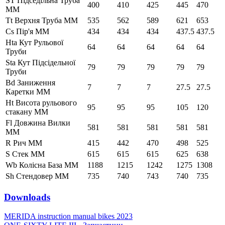
ST Підседільна Труба
400
410
425
445
470
ММ
Tt Верхня Труба ММ
535
562
589
621
653
Cs Пір'я ММ
434
434
434
437.5
437.5
Hta Кут Рульової
64
64
64
64
64
Труби
Sta Кут Підсідельної
79
79
79
79
79
Труби
Bd Заниження
7
7
7
27.5
27.5
Каретки ММ
Ht Висота рульового
95
95
95
105
120
стакану ММ
Fl Довжина Вилки
581
581
581
581
581
ММ
R Рич ММ
415
442
470
498
525
S Стек ММ
615
615
615
625
638
Wb Колісна База ММ
1188
1215
1242
1275
1308
Sh Стендовер ММ
735
740
743
740
735
Downloads
MERIDA instruction manual bikes 2023