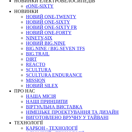
НОВИНКИ ЕЛЕКТРОВЕЛОСИПЕДІВ
eONE-SIXTY
НОВИНКИ
НОВИЙ ONE-TWENTY
НОВИЙ ONE-SIXTY
НОВИЙ ONE-SIXTY FR
НОВИЙ ONE-FORTY
NINETY-SIX
НОВИЙ BIG.NINE
BIG.NINE / BIG.SEVEN TFS
BIG.TRAIL
DIRT
REACTO
SCULTURA
SCULTURA ENDURANCE
MISSION
НОВИЙ SILEX
ПРО НАС
НАША МICIЯ
НАШI ПРИНЦИПИ
ВIРТУАЛЬНА ВИСТАВКА
НІМЕЦЬКЕ ПРОЕКТУВАННЯ ТА ДИЗАЙН
ВИГОТОВЛЕНО ВРУЧНУ У ТАЙВАНІ
ТЕХНОЛОГІЇ
КАРБОН - ТЕХНОЛОГІЇ