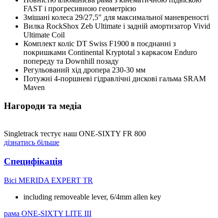
FAST і прогресивною геометрією
Змішані колеса 29/27,5" для максимальної маневреності
Вилка RockShox Zeb Ultimate і задній амортизатор Vivid
Ultimate Coil
Комплект коліс DT Swiss F1900 в поєднанні з
покришками Continental Kryptotal з каркасом Enduro
попереду та Downhill позаду
Регульований хід дропера 230-30 мм
Потужні 4-поршневі гідравлічні дискові гальма SRAM
Maven
Нагороди та медіа
Singletrack тестує наш ONE-SIXTY FR 800
дізнатись більше
Специфікація
Вісі
MERIDA EXPERT TR
including removeable lever, 6/4mm allen key
рама
ONE-SIXTY LITE III