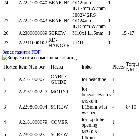
24
A2221000040
BEARING
OD26mm
1
ID17mm W7mm
3802V-2RS
25
A2221000043
BEARING
OD24mm
1
ID15mm W7mm
26
A2300000609
SCREW
M10x1 L15mm
1
15~17
RD-
27
A2311000102
UDH
1
HANGER
Завантажити PDF
Torqu
Номер
Item Number
Назва
Інфо
Pieces
NM
CABLE
1
A21610000211
for headtube
1
GUIDE
for
2
A2161000227
MOUNT
1
tube/accesoires
M5x0.8
3
A2298000004
SCREW
L15mm with
4
8~10
washer
for top tube
4
A2161000079
COVER
1
opening
M3x0.5
5
A2300000231
SCREW
1
L8mm