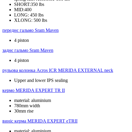
SHORT:350 lbs
MID:400
LONG: 450 lbs
XLONG: 500 lbs
переднє гальмо
Sram Maven
4 piston
заднє гальмо
Sram Maven
4 piston
рульова колонка
Acros ICR MERIDA EXTERNAL neck
Upper and lower IPS sealing
кермо
MERIDA EXPERT TR II
material: aluminium
780mm width
30mm rise
виніс керма
MERIDA EXPERT eTRII
material: aluminium