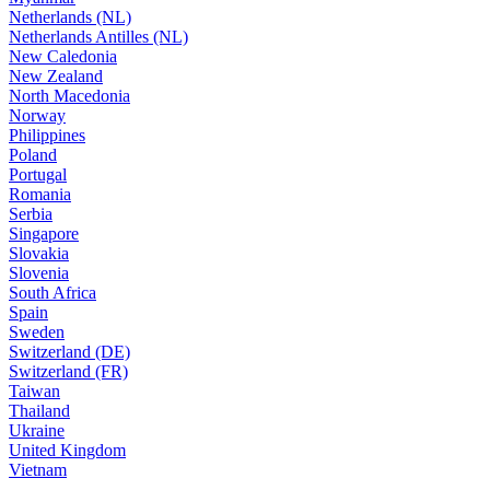
Netherlands (NL)
Netherlands Antilles (NL)
New Caledonia
New Zealand
North Macedonia
Norway
Philippines
Poland
Portugal
Romania
Serbia
Singapore
Slovakia
Slovenia
South Africa
Spain
Sweden
Switzerland (DE)
Switzerland (FR)
Taiwan
Thailand
Ukraine
United Kingdom
Vietnam