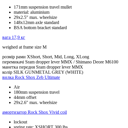
171mm suspension travel mullet
material: aluminium
29x2.5" max. wheelsize
148x12mm axle standard
BSA bottom bracket standard
вага
17,9 кг
weighed at frame size M
розмір рами
XShort, Short, Mid, Long, XLong
перемикачі
Sram dropper lever MMX / Shimano Deore M6100
манетка передня
Sram dropper lever MMX
колір
SILK GUNMETAL GREY (WHITE)
вилка
Rock Shox Zeb Ultimate
Air
180mm suspension travel
44mm offset
29x2.6" max. wheelsize
амортизатор
Rock Shox Vivid coil
lockout
spring rate: XSHORT 300 lbs