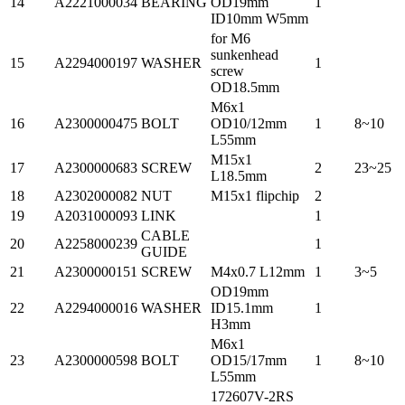
14
A2221000034
BEARING
OD19mm
1
ID10mm W5mm
for M6
sunkenhead
15
A2294000197
WASHER
1
screw
OD18.5mm
M6x1
16
A2300000475
BOLT
OD10/12mm
1
8~10
L55mm
M15x1
17
A2300000683
SCREW
2
23~25
L18.5mm
18
A2302000082
NUT
M15x1 flipchip
2
19
A2031000093
LINK
1
CABLE
20
A2258000239
1
GUIDE
21
A2300000151
SCREW
M4x0.7 L12mm
1
3~5
OD19mm
22
A2294000016
WASHER
ID15.1mm
1
H3mm
M6x1
23
A2300000598
BOLT
OD15/17mm
1
8~10
L55mm
172607V-2RS