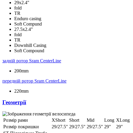
29x2.4"
fold
TR
Enduro casing
Soft Compund
27.5x2.4"
fold
TR
Downhill Casing
Soft Compound
задній ротор
Sram CenterLine
200mm
передній ротор
Sram CenterLine
220mm
Геометрії
Розмір рами
XShort
Short
Mid
Long
XLong
Розмір покришки
29/27.5"
29/27.5"
29/27.5"
29"
29"