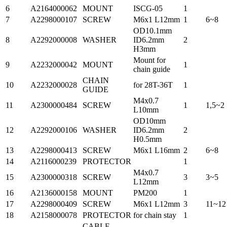
6
A2164000062
MOUNT
ISCG-05
1
7
A2298000107
SCREW
M6x1 L12mm
1
6~8
OD10.1mm
8
A2292000008
WASHER
ID6.2mm
2
H3mm
Mount for
9
A2232000042
MOUNT
1
chain guide
CHAIN
10
A2232000028
for 28T-36T
1
GUIDE
M4x0.7
11
A2300000484
SCREW
1
1,5~2
L10mm
OD10mm
12
A2292000106
WASHER
ID6.2mm
2
H0.5mm
13
A2298000413
SCREW
M6x1 L16mm
2
6~8
14
A2116000239
PROTECTOR
1
M4x0.7
15
A2300000318
SCREW
3
3~5
L12mm
16
A2136000158
MOUNT
PM200
1
17
A2298000409
SCREW
M6x1 L12mm
3
11~12
18
A2158000078
PROTECTOR
for chain stay
1
CABLE