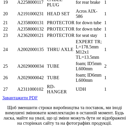
19
A2258000117
for rear brake
1
PLUG
Acros AIX-
20
A2191000231
HEAD SET
1
586
21
A2358000131
PROTECTOR
for down tube
1
22
A2358000132
PROTECTOR
for down tube
1
23
A2362000121
PROTECTOR
for seat stay
1
EXPERT TR;
L=178.5mm
24
A2002000135
THRU AXLE
1
M12x1
TL=13.5mm
foam; ID5mm
25
A2029000034
TUBE
2
L600mm
foam; ID6mm
26
A2029000042
TUBE
1
L600mm
RD-
27
A2311000102
UDH
1
HANGER
Завантажити PDF
Щоб зменшити строки виробництва та поставок, ми іноді
вимушені змінювати комплектацію в останній момент. Будь
ласка, майте на увазі, що ці зміни можуть бути не відображені
на сторінках сайту та на фотографіях продукції.