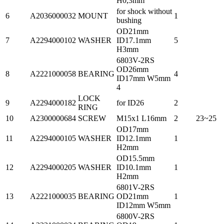
H0,3mm
for shock without
6
A2036000032
MOUNT
1
bushing
OD21mm
7
A2294000102
WASHER
ID17.1mm
5
H3mm
6803V-2RS
OD26mm
8
A2221000058
BEARING
4
ID17mm W5mm
4
LOCK
9
A2294000182
for ID26
2
RING
10
A2300000684
SCREW
M15x1 L16mm
2
23~25
OD17mm
11
A2294000105
WASHER
ID12.1mm
1
H2mm
OD15.5mm
12
A2294000205
WASHER
ID10.1mm
1
H2mm
6801V-2RS
13
A2221000035
BEARING
OD21mm
1
ID12mm W5mm
6800V-2RS