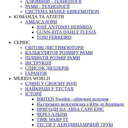
АЛЮМІНІЙ - ТЕХНОЛОГІЇ
РАМИ - ТЕХНОЛОГІЇ
СИСТЕМА MAHLE EBIKEMOTION
КОМАНДА ТА АТЛЕТИ
АМБАСАДОРИ
JOSÉ ANTONIO HERMIDA
GUNN-RITA DAHLE FLESJÅ
TONI FERREIRO
СЕРВІС
СВІТОВІ ДИСТРИБ'ЮТОРИ
КАЛЬКУЛЯТОР РОЗМIРУ РАМИ
ПІДІБРАТИ РОЗМІР РАМИ
IНСТРУКЦIЇ
СПИСОК ДИЛЛЕРІВ
ГАРАНТIЯ
MERIDA WORLD
ЄДИНI У СВОЄМУ РОДI
НАЙКРАЩІ У ТЕСТАХ
ІСТОРІЇ
ISBITEN Sweden - обпечені холодом
На гірських велосипедах з Юти до Колорадо
ПРИГОДИ НА ABSA CAPE EPIC
ЧЕРЕЗ АЛЬПИ
TIME WARP TT
ТЕСТИ У АЕРОДИНАМІЧНІЙ ТРУБІ