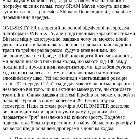
максимумі можливостей, заїзд за заїздом. Якісна підвіска
потребує якісних гальм, тому SRAM Maven можуть швидко
зупинити вас, а трансмісія Shimano Deore відповідає за чітке
перемикання передач.
ONE-SIXTY FR створений на основі відміченої нагородами
платформи ONE-SIXTY, але з підсиленими харакетристиками.
Він має міцну конструкцію, завдяки чому ви можете цілий
день кататися в байкпарках або просто долати найскладніші
траси та трейли раз за разом, будучи впевненими, що
велосипед вас не підведе. Щоб покращити його можливості,
ми додали вилки з більшим ходом, що мають хід 180 мм, у
поєднанні з пружинними амортизаторами, що забезпечують
хід заднього колеса 171 мм, встановленими на міцному
алюмінієвому шасі. Усі велосипеди мають змішані розміри
коліс 29" спереду і 27,5" ззаду для максимальної маневреності,
незалежно від того, чи ви активно маневруєте, чи стрибаєте
трампліни. Однак завдяки системі flip-chip ви можете перейти
на конфігурацію з обома колесами 29" без впливу на
геометрію. Наша система розмірів AGILOMETER дозволяє
велосипедистам використовувати раму з довшим або
параметром "річ" незалежно від їхнього зросту. Водночас
підвіска стає більш прогресивною в міру збільшення розміру, і
всі велосипеди оснащені дроперами з довгим ходом.
Повністю алюмінієва рама з кінематичною підвіскою