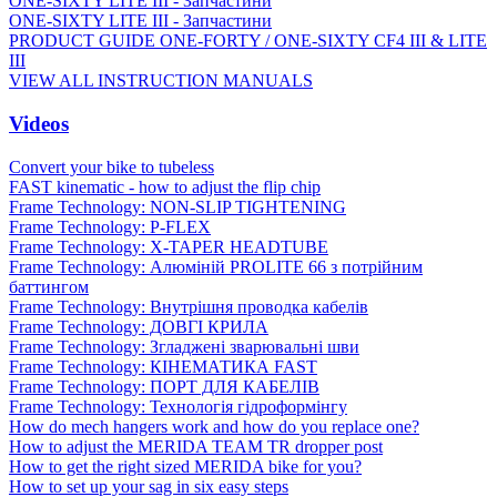
ONE-SIXTY LITE III - Запчастини
ONE-SIXTY LITE III - Запчастини
PRODUCT GUIDE ONE-FORTY / ONE-SIXTY CF4 III & LITE
III
VIEW ALL INSTRUCTION MANUALS
Videos
Convert your bike to tubeless
FAST kinematic - how to adjust the flip chip
Frame Technology: NON-SLIP TIGHTENING
Frame Technology: P-FLEX
Frame Technology: X-TAPER HEADTUBE
Frame Technology: Алюміній PROLITE 66 з потрійним
баттингом
Frame Technology: Внутрішня проводка кабелів
Frame Technology: ДОВГІ КРИЛА
Frame Technology: Згладжені зварювальні шви
Frame Technology: КІНЕМАТИКА FAST
Frame Technology: ПОРТ ДЛЯ КАБЕЛІВ
Frame Technology: Технологія гідроформінгу
How do mech hangers work and how do you replace one?
How to adjust the MERIDA TEAM TR dropper post
How to get the right sized MERIDA bike for you?
How to set up your sag in six easy steps