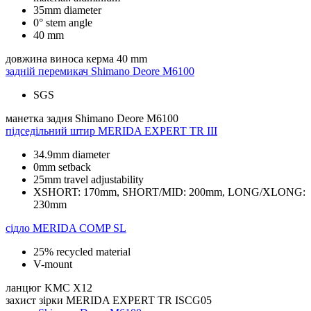
35mm diameter
0° stem angle
40 mm
довжина виноса керма
40 mm
задній перемикач
Shimano Deore M6100
SGS
манетка задня
Shimano Deore M6100
підседільний штир
MERIDA EXPERT TR III
34.9mm diameter
0mm setback
25mm travel adjustability
XSHORT: 170mm, SHORT/MID: 200mm, LONG/XLONG:
230mm
сідло
MERIDA COMP SL
25% recycled material
V-mount
ланцюг
KMC X12
захист зірки
MERIDA EXPERT TR ISCG05