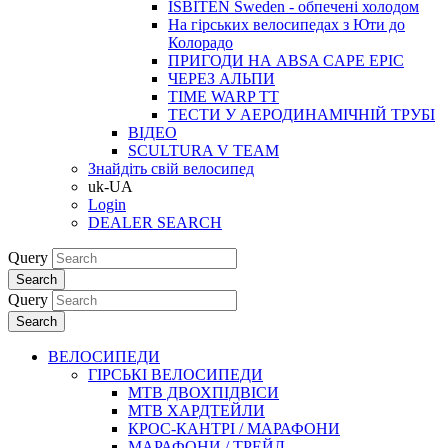
ISBITEN Sweden - обпечені холодом
На гірських велосипедах з Юти до
Колорадо
ПРИГОДИ НА ABSA CAPE EPIC
ЧЕРЕЗ АЛЬПИ
TIME WARP TT
ТЕСТИ У АЕРОДИНАМІЧНІЙ ТРУБІ
ВІДЕО
SCULTURA V TEAM
Знайдіть свій велосипед
uk-UA
Login
DEALER SEARCH
Query
Search
Query
Search
ВЕЛОСИПЕДИ
ГІРСЬКІ ВЕЛОСИПЕДИ
MTB ДВОХПIДВIСИ
MTB ХАРДТЕЙЛИ
КРОС-КАНТРI / МАРАФОНИ
МАРАФОНИ / ТРЕЙЛ