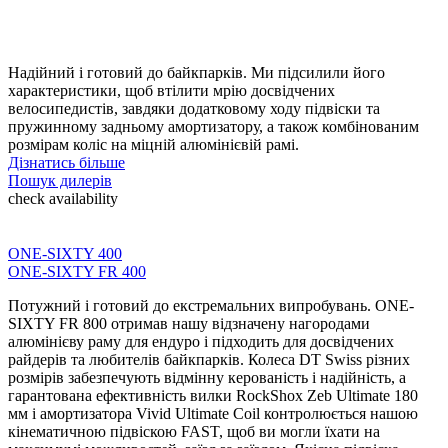
Надійний і готовий до байкпарків. Ми підсилили його
характеристики, щоб втілити мрію досвідчених
велосипедистів, завдяки додатковому ходу підвіски та
пружинному задньому амортизатору, а також комбінованим
розмірам коліс на міцній алюмінієвій рамі.
Дізнатись більше
Пошук дилерів
check availability
ONE-SIXTY 400
ONE-SIXTY FR 400
Потужний і готовий до екстремальних випробувань. ONE-
SIXTY FR 800 отримав нашу відзначену нагородами
алюмінієву раму для ендуро і підходить для досвідчених
райдерів та любителів байкпарків. Колеса DT Swiss різних
розмірів забезпечують відмінну керованість і надійність, а
гарантована ефективність вилки RockShox Zeb Ultimate 180
мм і амортизатора Vivid Ultimate Coil контролюється нашою
кінематичною підвіскою FAST, щоб ви могли їхати на