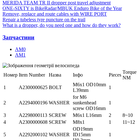
MERIDA TEAM TR II dropper post travel adjustment
ONE-SIXTY is BikeRadar/MBUK Enduro Bike of the Year
Remove, replace and route cables with WIRE PORT
Repair a tubeless tyre puncture on the trail
What is a dropper, do you need one and how do they work?
Запчастини
AM0
AM1
Torque
Номер
Item Number
Назва
Інфо
Pieces
NM
M6x1 OD10mm
1
A2300000625
BOLT
1
L39mm
for M6
2
A2294000196
WASHER
sunkenhead
1
screw OD16mm
3
A2298000113
SCREW
M6x1 L16mm
2
8~10
4
A2300000608
SCREW
M8x1
1
11~12
OD19mm
5
A2292000102
WASHER
ID15mm
1