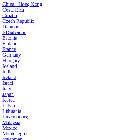
China - Hong Kong
Costa Rica
Croatia
Czech Republic
Denmark
El Salvador
Estonia
Finland
France
Germany
Hungary
Iceland
India
Ireland
Israel
Italy
Japan
Korea
Latvia
Lithuania
Luxembourg
Malaysia
Mexico
Montenegro
Myanmar