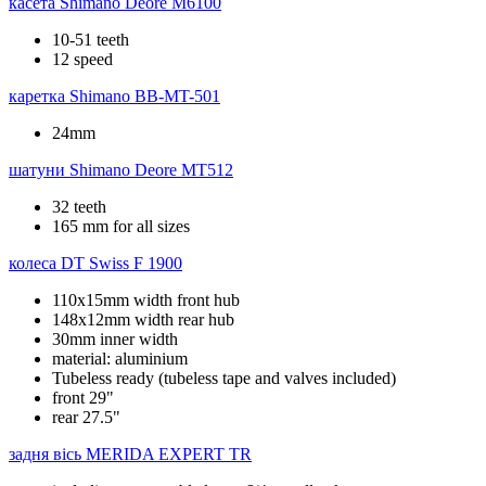
касета
Shimano Deore M6100
10-51 teeth
12 speed
каретка
Shimano BB-MT-501
24mm
шатуни
Shimano Deore MT512
32 teeth
165 mm for all sizes
колеса
DT Swiss F 1900
110x15mm width front hub
148x12mm width rear hub
30mm inner width
material: aluminium
Tubeless ready (tubeless tape and valves included)
front 29"
rear 27.5"
задня вісь
MERIDA EXPERT TR